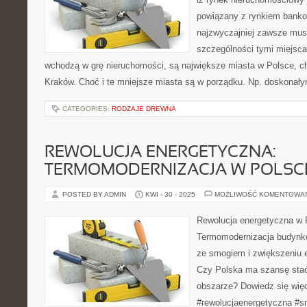
powiązany z rynkiem banko
najzwyczajniej zawsze mus
szczególności tymi miejscam
wchodzą w grę nieruchomości, są największe miasta w Polsce, 
Kraków. Choć i te mniejsze miasta są w porządku. Np. doskonały
CATEGORIES:
RODZAJE DREWNA
REWOLUCJA ENERGETYCZNA:
TERMOMODERNIZACJA W POLSC
POSTED BY ADMIN
KWI - 30 - 2025
MOŻLIWOŚĆ KOMENTOWA
Rewolucja energetyczna w 
Termomodernizacja budynkó
ze smogiem i zwiększeniu e
Czy Polska ma szansę stać
obszarze? Dowiedz się wię
#rewolucjaenergetyczna #