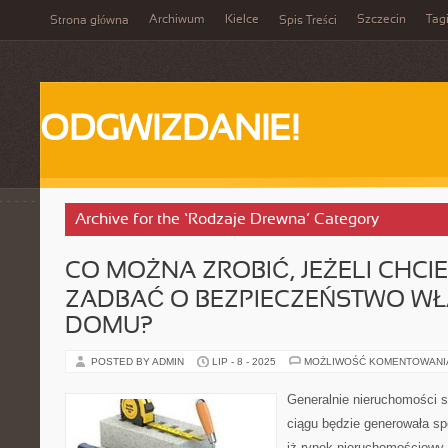
Archiwum
Kielce
Szczecin
Tag
Strona główna
Spis Treści
ODGWIZDANIE!
Archive for the ‘Rodzaje Drewna’ Category
CO MOŻNA ZROBIĆ, JEŻELI CHCI
ZADBAĆ O BEZPIECZEŃSTWO W
DOMU?
POSTED BY ADMIN
LIP - 8 - 2025
MOŻLIWOŚĆ KOMENTOWAN
Generalnie nieruchomości s
ciągu będzie generowała sp
iż rynek nieruchomościowy