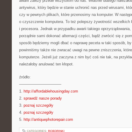
awarii zależy przede wszystkim od nas. Właśnie dlatego należało
antywirus, który będzie w stanie uchronić nas przed wirusami, któr
czy w pewnych plikach, które przenosimy na komputer. W następn
o czyszczenie komputera. To też polepszy żywotność wszelkich ka
i procesora. Jednak w przypadku awarii takiego oprzyrządowania,
porządnie sami dokonać alternacji części, bądź zwrócić się z po
sposób będziemy mogli dbać o naprawę peceta w taki sposób, by d
powinniśmy także nie zwracać uwagi na pewne zniszczenia, któr
komputerze. Jeżeli już zaczyna z nim być coś nie tak, na przykład
należałoby anulować ten kłopot.
źródło:
———————————
1.
http://affordablehousingday.com
2.
sprawdź nasze porady
3.
poznaj szczegóły
4.
poznaj szczegóły
5.
http://antiquephotorepair.com
CATEGORIES:
ROBDRINKI