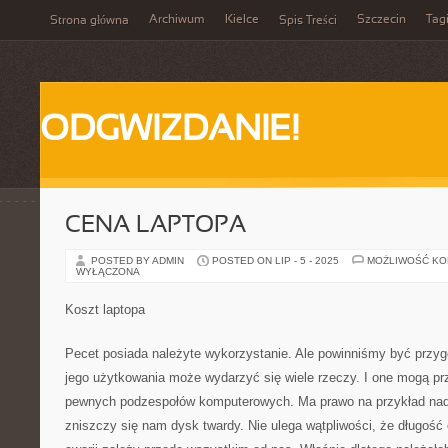
Archiwum
Kielce
Szczecin
Tag
Strona główna
Spis Treści
ODGWIZDANIE!
CENA LAPTOPA
POSTED BY ADMIN
POSTED ON LIP - 5 - 2025
MOŻLIWOŚĆ K
WYŁĄCZONA
Koszt laptopa
Pecet posiada należyte wykorzystanie. Ale powinniśmy być przyg
jego użytkowania może wydarzyć się wiele rzeczy. I one mogą p
pewnych podzespołów komputerowych. Ma prawo na przykład nade
zniszczy się nam dysk twardy. Nie ulega wątpliwości, że długość