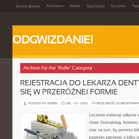
Archiwum
Kielce
Szczecin
Tag
Strona główna
Spis Treści
ODGWIZDANIE!
Archive for the ‘Rolki’ Category
REJESTRACJA DO LEKARZA DEN
SIĘ W PRZERÓŻNEJ FORMIE
POSTED BY ADMIN
SIE - 15 - 2025
MOŻLIWOŚĆ KOMENTOWA
Leczenie zwierząt odbywa s
chore Stomatolog, któremu 
oraz na tym, by pomimo ból
powinien pamiętać o kilku i