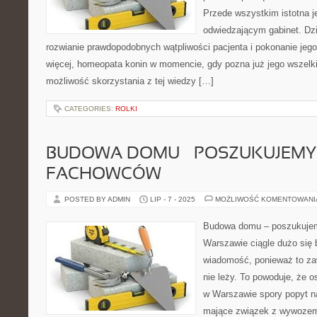
Przede wszystkim istotna j
odwiedzającym gabinet. Dz
rozwianie prawdopodobnych wątpliwości pacjenta i pokonanie jego
więcej, homeopata konin w momencie, gdy pozna już jego wszelki
możliwość skorzystania z tej wiedzy […]
CATEGORIES:
ROLKI
BUDOWA DOMU – POSZUKUJEMY
FACHOWCÓW
POSTED BY ADMIN
LIP - 7 - 2025
MOŻLIWOŚĆ KOMENTOWAN
Budowa domu – poszukujem
Warszawie ciągle dużo się 
wiadomość, ponieważ to za
nie leży. To powoduje, że o
w Warszawie spory popyt na
mające związek z wywozem 