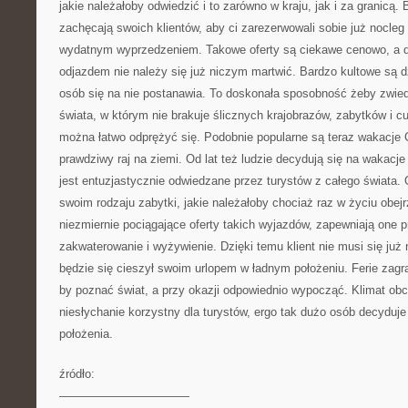
jakie należałoby odwiedzić i to zarówno w kraju, jak i za granicą. 
zachęcają swoich klientów, aby ci zarezerwowali sobie już nocle
wydatnym wyprzedzeniem. Takowe oferty są ciekawe cenowo, a 
odjazdem nie należy się już niczym martwić. Bardzo kultowe są dz
osób się na nie postanawia. To doskonała sposobność żeby zwie
świata, w którym nie brakuje ślicznych krajobrazów, zabytków i 
można łatwo odprężyć się. Podobnie popularne są teraz wakacje C
prawdziwy raj na ziemi. Od lat też ludzie decydują się na wakacje 
jest entuzjastycznie odwiedzane przez turystów z całego świata. 
swoim rodzaju zabytki, jakie należałoby chociaż raz w życiu obej
niezmiernie pociągające oferty takich wyjazdów, zapewniają one p
zakwaterowanie i wyżywienie. Dzięki temu klient nie musi się już
będzie się cieszył swoim urlopem w ładnym położeniu. Ferie zagr
by poznać świat, a przy okazji odpowiednio wypocząć. Klimat obc
niesłychanie korzystny dla turystów, ergo tak dużo osób decyduje
położenia.
źródło:
———————————