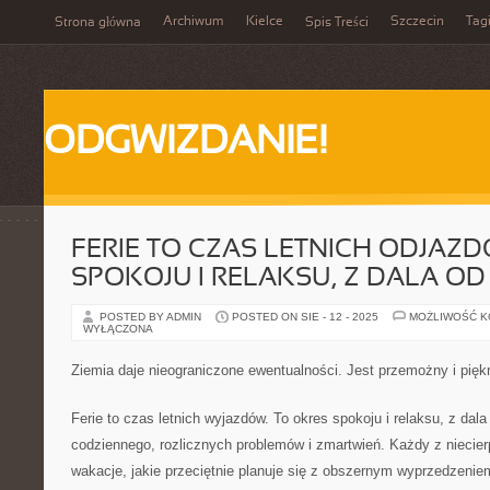
Archiwum
Kielce
Szczecin
Tag
Strona główna
Spis Treści
ODGWIZDANIE!
FERIE TO CZAS LETNICH ODJAZD
SPOKOJU I RELAKSU, Z DALA OD
POSTED BY ADMIN
POSTED ON SIE - 12 - 2025
MOŻLIWOŚĆ 
WYŁĄCZONA
Ziemia daje nieograniczone ewentualności. Jest przemożny i pięk
Ferie to czas letnich wyjazdów. To okres spokoju i relaksu, z da
codziennego, rozlicznych problemów i zmartwień. Każdy z niecier
wakacje, jakie przeciętnie planuje się z obszernym wyprzedzenie