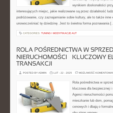
wynikiem doskonałości przyr
interesujących miejsc, jakie realizowane są przez działalność ludz
podróżowanie, czy zaznajamianie sobie kultury, ale to także inne 
unowocześniać tę dziedzinę. Jest to świetna forma poznawania [
CATEGORIES:
TUNING I MODYFIKACJE AUT
ROLA POŚREDNICTWA W SPRZE
NIERUCHOMOŚCI – KLUCZOWY E
TRANSAKCJI
POSTED BY ADMIN
LUT - 22 - 2025
MOŻLIWOŚĆ KOMENTOWA
Rola pośrednictwa w sprzed
kluczowa dla bezpiecznej i 
Agenci nieruchomości poma
mieszkanie lub dom, pomag
cenowych i dbają o formaln
obu stron umowy.