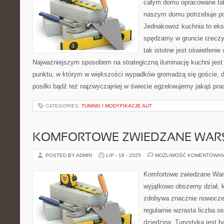
całym domu opracowane ta
naszym domu potrzebuje po
Jednakowoż kuchnia to eks
spędzamy w gruncie rzeczy
tak istotne jest oświetlenie
Najważniejszym sposobem na strategiczną iluminację kuchni jest
punktu, w którym w większości wypadków gromadzą się goście,
posiłki bądź też najzwyczajniej w świecie egzekwujemy jakąś pra
CATEGORIES:
TUNING I MODYFIKACJE AUT
KOMFORTOWE ZWIEDZANE WAR
POSTED BY ADMIN
LIP - 18 - 2025
MOŻLIWOŚĆ KOMENTOWAN
Komfortowe zwiedzane Wars
wyjątkowo obszerny dział, 
zdobywa znacznie nowocześ
regularnie wzrasta liczba o
dziedziną. Turystyka jest b