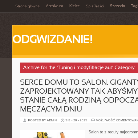
Archiwum
Kielce
Szczecin
Tag
Strona główna
Spis Treści
ODGWIZDANIE!
Archive for the ‘Tuning i modyfikacje aut’ Category
SERCE DOMU TO SALON. GIGAN
ZAPROJEKTOWANY TAK ABYŚMY 
STANIE CAŁĄ RODZINĄ ODPOCZ
MĘCZĄCYM DNIU
POSTED BY ADMIN
SIE - 20 - 2025
MOŻLIWOŚĆ KOMENTOWA
Salon to z reguły najogrom