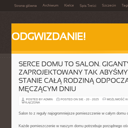
Archiwum
Kielce
Szczecin
Tag
Strona główna
Spis Treści
ODGWIZDANIE!
SERCE DOMU TO SALON. GIGAN
ZAPROJEKTOWANY TAK ABYŚMY 
STANIE CAŁĄ RODZINĄ ODPOCZ
MĘCZĄCYM DNIU
POSTED BY ADMIN
POSTED ON SIE - 20 - 2025
MOŻLIWOŚĆ 
WYŁĄCZONA
Salon to z reguły najogromniejsze pomieszczenie w całym domu 
Każde pomieszczenie w naszym domu potrzebuje porządnego ośw