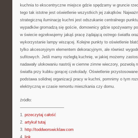
kuchnia to ekscentryczne miejsce gdzie spędzamy w gruncie rze
tego tak istotne jest oświetlenie wszystkich jej zakątków. Najw
strategiczną iluminację kuchni jest odszukanie centralnego punkt
wypadków gromadzą się goście, domownicy gdzie spożywamy posi
w świecie egzekwujemy jakąś pracę żądającą ostrego światła ora
wykorzystanie lampy wiszącej. Kolejne punkty to oświetlenie bla
tylko akcesoryjnym elementem dekoracyjnym, ale również wygodn
sufitowych. Jeśli mamy rozległą kuchnię, w jakiej możemy zastos
nadawały ulokowaniu nastrój w ciemne zimne wieczory, pozwolą 
światła przy kubku gorącej czekolady. Oświetlenie przystosowa
podstawa solidnej organizacji pracy w kuchni, pomnimy o tym roz
elektryczną w czasie remontu mieszkania czy domu.
źródło:
———————————
1.
przeczytaj całość
2.
artykuł tutaj
3.
http://toddworswicklaw.com
4.
link