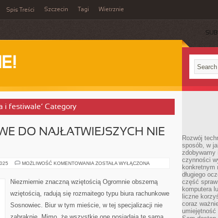
Szczecin
Tagi
Wietrznie
Spis Treści
SUB
E!
a i festiwale’ Category
WE DO NAJŁATWIEJSZYCH NIE
Rozwój techn
sposób, w ja
zdobywamy i
czynności w
KWESTIE
2025
MOŻLIWOŚĆ KOMENTOWANIA
ZOSTAŁA WYŁĄCZONA
konkretnym 
KSIĘGOWE
DO
długiego oc
NAJŁATWIEJSZYCH
Niezmiernie znaczną wziętością Ogromnie obszerną
część spraw
NIE
komputera lu
PRZYWIERAJĄ
wziętością, radują się rozmaitego typu biura rachunkowe
liczne korzy
coraz ważnie
Sosnowiec. Biur w tym mieście, w tej specjalizacji nie
umiejętność 
zabraknie. Mimo, że wszystkie one posiadają tę samą