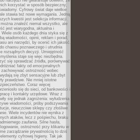
do narzędzi nie gwarantuje bowiem, że
nich korzystać w sposób bezpieczny,
świadomy. Cyfrowy świat daje wielkie
 ale stawia też nowe wymagania. Jedną
szych kwestii jest selekcja informacji.
e można znaleźć niemal wszystko, ale
eść jest wiarygodna, aktualna i
 Wiele osób każdego dnia styka się z
bą wiadomości, opinii, reklam i porad,
asu ani narzędzi, by ocenić ich jakość.
 do chaosu poznawczego i utrudnia
e rozsądnych decyzji. Umiejętność
myślenia staje się więc niezbędna.
zyć się sprawdzać źródła, porównywać
odróżniać fakty od emocjonalnych
i i zachowywać ostrożność wobec
e wydają się zbyt sensacyjne lub zbyt
yły prawdziwe. Nie mniej istotne
ezpieczeństwo. Coraz więcej
rzeniosło się do sieci, od bankowości i
pracę i kontakty urzędowe. Wraz z
iły się jednak zagrożenia: wyłudzenia
szywe wiadomości, próby podszywania
ytucje, nieuczciwe sklepy czy złośliwe
nie. Wiele incydentów nie wynika z
ych ataków, lecz z pośpiechu, braku
admiernego zaufania. Silne hasła,
ogowanie, ostrożność przy klikaniu w
dome zarządzanie prywatnością to dziś
lementy cyfrowej higieny. Tak jak