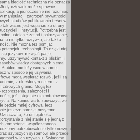
 sama biegłość techniczna nie oznacza
 Młody człowiek może sprawnie
aplikacji, a jednocześnie nie rozumieć
 manipulacji, zagrożeń prywatności
owych skutków publikowania treści w
go tak ważne jest wsparcie ze strony
uczycieli i instytucji. Potrzebna jest
pólne ustalanie zasad i pokazywanie,
ia to nie tylko rozrywka, ale także
lność. Nie można też pomijać
potencjału technologii. To dzięki niej
ć się języków, rozwijać pasje,
rmy, utrzymywać kontakt z bliskimi i
 zasobów wiedzy dostępnych niemal
 Problem nie leży więc w samej
 lecz w sposobie jej używania.
frowe mogą wspierać rozwój, jeśli są
adomie, z określonym celem i z
 zdrowych granic. Mogą też
 rozproszenia, zależności i
ości, jeśli stają się niekontrolowanym
życia. Na koniec warto zauważyć, że
ie będzie mniej cyfrowa, lecz
nie jeszcze bardziej nasycona
 Oznacza to, że umiejętność
orzystania z niej stanie się jedną z
h kompetencji współczesnego
ędziemy potrzebowali nie tylko nowych
coraz szybszych systemów, ale przede
ądrości w ich używaniu. Świadome