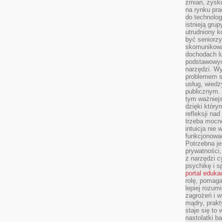
zmian, zysku
na rynku pra
do technolog
istnieją gru
utrudniony 
być seniorzy
skomunikowa
dochodach lu
podstawowyc
narzędzi. W
problemem s
usług, wiedz
publicznym. 
tym ważniejs
dzięki którym
refleksji na
trzeba mocn
intuicja nie
funkcjonować
Potrzebna je
prywatności,
z narzędzi c
psychikę i s
portal eduka
rolę, pomag
lepiej rozum
zagrożeń i 
mądry, prakt
staje się to
nastolatki b