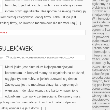
Sam dostęp 
będziemy z 
formułę, to jednak każde z nich ma inną ofertę i czym
efektywny i 
innym przyciąga klienta. Bezspornie na uwagę zasługują
możliwości,
z najważniej
kompletnej księgowości danej firmy. Taka usługa jest
W interneci
nie każda tr
lkiej firmy, bo kwestie rachunkowe dla nie wielu są […]
wartościowa.
ogromną licz
IWALE
nie mając cz
To prowadzi
podejmowani
krytycznego 
Trzeba nauc
SULEJÓWEK
informacje, 
interpretacj
MONTAŻ
025
MOŻLIWOŚĆ KOMENTOWANIA
ZOSTAŁA WYŁĄCZONA
treści, któr
ANTEN
proste, by b
SULEJÓWEK
pozostaje b
Metal jakim jest aluminium Najpopularniejszymi
aktywności p
kontenerami, z którymi mamy do czynienia na co dzień,
zakupów po 
wygodą pojaw
są gigantyczne kubły, w jakich przewozi się śmieci.
danych, fał
Zazwyczaj jest to metalowa skrzynia, o ogromnych
się pod inst
oprogramowa
wymiarach, do jakiej wrzuca się kartony napełnione
zaawansowan
wiedzy lub n
odpadkami, czy worki ze śmieciami. Kontenery mają
dwuetapowe l
wych wymiarów i nie należy do nich oddzielać odpadów.
linki i świa
podstawowe e
 jakiej wynosi się je z domu. […]