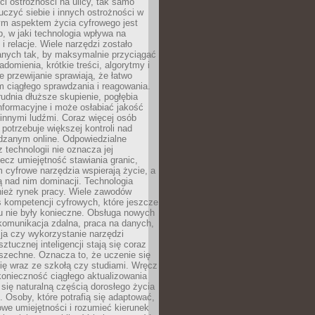
i ostrożności na ulicy, tak samo
czyć siebie i innych ostrożności w
ym aspektem życia cyfrowego jest
, w jaki technologia wpływa na
 i relacje. Wiele narzędzi zostało
anych tak, by maksymalnie przyciągać
domienia, krótkie treści, algorytmy i
 przewijanie sprawiają, że łatwo
 ciągłego sprawdzania i reagowania.
trudnia dłuższe skupienie, pogłębia
nformacyjne i może osłabiać jakość
innymi ludźmi. Coraz więcej osób
potrzebuje większej kontroli nad
zanym online. Odpowiedzialne
z technologii nie oznacza jej
lecz umiejętność stawiania granic,
m cyfrowe narzędzia wspierają życie, a
ą nad nim dominacji. Technologia
nież rynek pracy. Wiele zawodów
 kompetencji cyfrowych, które jeszcze
mu nie były konieczne. Obsługa nowych
komunikacja zdalna, praca na danych,
ja czy wykorzystanie narzędzi
ztucznej inteligencji stają się coraz
szechne. Oznacza to, że uczenie się
ię wraz ze szkołą czy studiami. Wręcz
konieczność ciągłego aktualizowania
 się naturalną częścią dorosłego życia
Osoby, które potrafią się adaptować,
we umiejętności i rozumieć kierunek