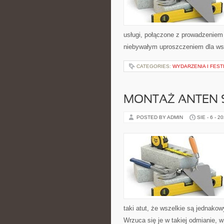
usługi, połączone z prowadzeniem 
niebywałym uproszczeniem dla wsze
CATEGORIES:
WYDARZENIA I FEST
MONTAŻ ANTEN 
POSTED BY ADMIN
SIE - 6 - 2
taki atut, że wszelkie są jednako
Wrzuca się je w takiej odmianie, w