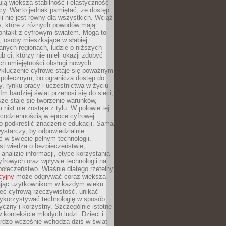
ją większą stabilność i elastyczność
cy. Warto jednak pamiętać, że dostęp
ii nie jest równy dla wszystkich. Wciąż
py, które z różnych powodów mają
kontakt z cyfrowym światem. Mogą to
, osoby mieszkające w słabiej
nych regionach, ludzie o niższych
b ci, którzy nie mieli okazji zdobyć
h umiejętności obsługi nowych
ykluczenie cyfrowe staje się poważnym
połecznym, bo ogranicza dostęp do
y, rynku pracy i uczestnictwa w życiu
Im bardziej świat przenosi się do sieci,
ze staje się tworzenie warunków,
 nikt nie zostaje z tyłu. W połowie tej
d codziennością w epoce cyfrowej
o podkreślić znaczenie edukacji. Sama
 wystarczy, by odpowiedzialnie
 w świecie pełnym technologii.
st wiedza o bezpieczeństwie,
 analizie informacji, etyce korzystania
yfrowych oraz wpływie technologii na
połeczeństwo. Właśnie dlatego rzetelny
cyjny
może odgrywać coraz większą
ając użytkownikom w każdym wieku
ieć cyfrową rzeczywistość, unikać
wykorzystywać technologię w sposób
yczny i korzystny. Szczególnie istotne
 w kontekście młodych ludzi. Dzieci i
ardzo wcześnie wchodzą dziś w świat