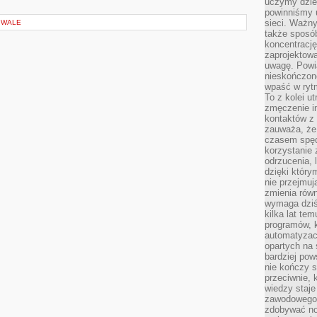
uczymy dziec
powinniśmy u
sieci. Ważn
IWALE
także sposób
koncentrację
zaprojektow
uwagę. Powia
nieskończone
wpaść w rytm
To z kolei u
zmęczenie i
kontaktów z 
zauważa, że 
czasem spęd
korzystanie 
odrzucenia, 
dzięki który
nie przejmuj
zmienia rów
wymaga dziś
kilka lat te
programów, 
automatyzac
opartych na s
bardziej pow
nie kończy s
przeciwnie, 
wiedzy staje
zawodowego. 
zdobywać no