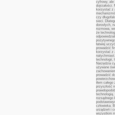
cyfrowy, ale
dojrzałości.
korzystać z 
mechanizmów
czy długofal
sieci. Dlate
dorosłych, na
rozmowa, ws
że technolog
odpowiedzia
pozytywnego 
łatwiej uczy
prowadzić fi
korzystać z
natychmiast.
technologii,
Narzędzia cy
używane świ
zachowaniem
prowadzić do
powierzchown
tłem całego 
przyszłość n
prawdopodob
technologią.
rozsądnego k
podstawowyc
człowieka. B
urządzeń i 
wszystkim m