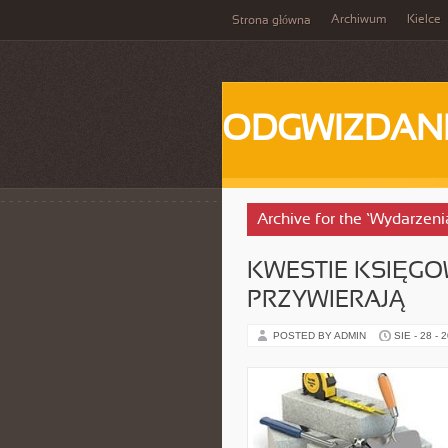
Archiwum
Kielce
Strona główna
ODGWIZDANI
Archive for the ‘Wydarzeni
KWESTIE KSIĘGO
PRZYWIERAJĄ
POSTED BY ADMIN
SIE - 28 - 