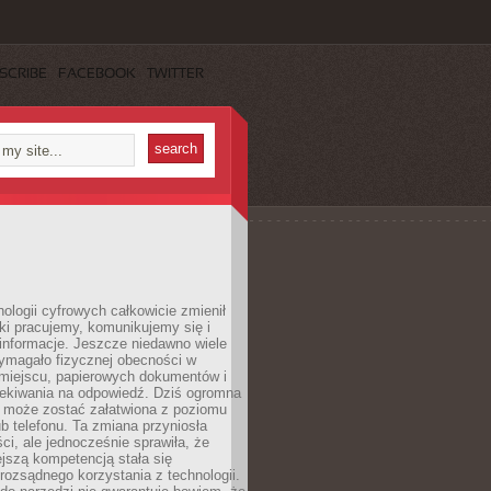
SCRIBE
FACEBOOK
TWITTER
ologii cyfrowych całkowicie zmienił
ki pracujemy, komunikujemy się i
nformacje. Jeszcze niedawno wiele
ymagało fizycznej obecności w
miejscu, papierowych dokumentów i
zekiwania na odpowiedź. Dziś ogromna
 może zostać załatwiona z poziomu
b telefonu. Ta zmiana przyniosła
ści, ale jednocześnie sprawiła, że
jszą kompetencją stała się
rozsądnego korzystania z technologii.