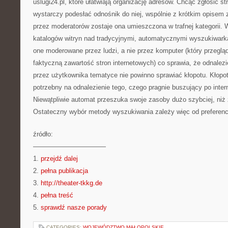
uslugi24.pl, które ułatwiają organizację adresów. Chcąc zgłosić st
wystarczy podesłać odnośnik do niej, wspólnie z krótkim opisem z
przez moderatorów zostaje ona umieszczona w trafnej kategorii.
katalogów witryn nad tradycyjnymi, automatycznymi wyszukiwar
one moderowane przez ludzi, a nie przez komputer (który przeglą
faktyczną zawartość stron internetowych) co sprawia, że odnalezi
przez użytkownika tematyce nie powinno sprawiać kłopotu. Kłop
potrzebny na odnalezienie tego, czego pragnie buszujący po inter
Niewątpliwie automat przeszuka swoje zasoby dużo szybciej, niż z
Ostateczny wybór metody wyszukiwania zależy więc od preferencji
źródło:
———————————
1.
przejdź dalej
2.
pełna publikacja
3.
http://theater-tkkg.de
4.
pełna treść
5.
sprawdź nasze porady
CATEGORIES:
WOJEWÓDZTWO MAŁOPOLSKIE