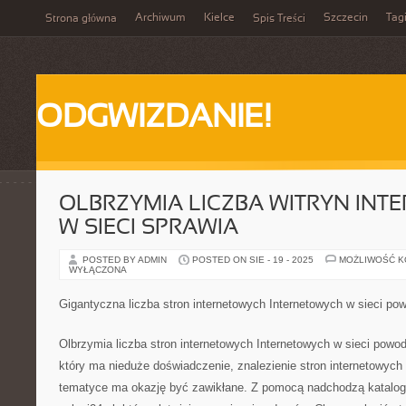
Archiwum
Kielce
Szczecin
Tag
Strona główna
Spis Treści
ODGWIZDANIE!
OLBRZYMIA LICZBA WITRYN IN
W SIECI SPRAWIA
POSTED BY ADMIN
POSTED ON SIE - 19 - 2025
MOŻLIWOŚĆ 
WYŁĄCZONA
Gigantyczna liczba stron internetowych Internetowych w sieci po
Olbrzymia liczba stron internetowych Internetowych w sieci powod
który ma nieduże doświadczenie, znalezienie stron internetowych
tematyce ma okazję być zawikłane. Z pomocą nadchodzą katalogi 