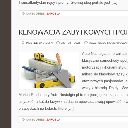
Transatlantyckie rejsy i promy. Główną ideą portalu jest […]
CATEGORIES:
ZAROSLA
RENOWACJA ZABYTKOWYCH PO
POSTED BY ADMIN
LIS - 25 - 2025
MOŻLIWOŚĆ KOMENTOWAN
Auto-Nostalgia.pl to wirtua
klasyczne samochody spotyk
motoryzacji i ikonami stylu.
miłość do klasyków łączy 
oraz nowych pasjonatów, j
wozy z historią. Rajdy i W
Marki i Producenty Auto-Nostalgia.pl to miejsce, gdzie zapach sta
usłyszeć, a każda krzywizna dachu opowiada swoją opowieść. T
o zabytkach na kołach, które […]
CATEGORIES:
ZAROSLA