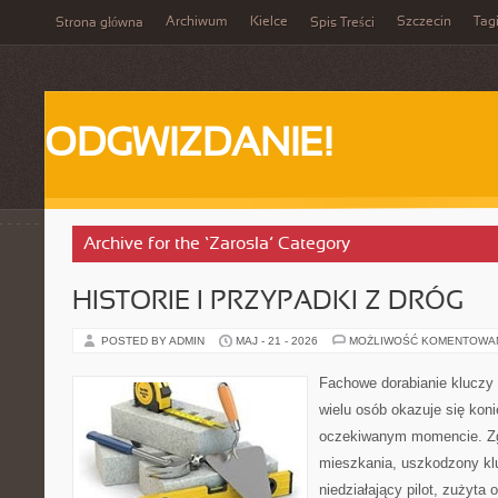
Archiwum
Kielce
Szczecin
Tag
Strona główna
Spis Treści
ODGWIZDANIE!
Archive for the ‘Zarosla’ Category
HISTORIE I PRZYPADKI Z DRÓG
POSTED BY ADMIN
MAJ - 21 - 2026
MOŻLIWOŚĆ KOMENTOWA
Fachowe dorabianie kluczy t
wielu osób okazuje się kon
oczekiwanym momencie. Zg
mieszkania, uszkodzony k
niedziałający pilot, zużyt