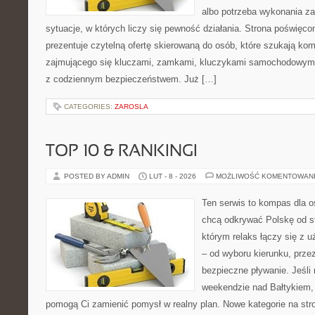
albo potrzeba wykonania z
sytuacje, w których liczy się pewność działania. Strona poświęco
prezentuje czytelną ofertę skierowaną do osób, które szukają ko
zajmującego się kluczami, zamkami, kluczykami samochodowymi
z codziennym bezpieczeństwem. Już […]
CATEGORIES:
ZAROSLA
TOP 10 & RANKINGI
POSTED BY ADMIN
LUT - 8 - 2026
MOŻLIWOŚĆ KOMENTOWAN
Ten serwis to kompas dla o
chcą odkrywać Polskę od st
którym relaks łączy się z 
– od wyboru kierunku, prze
bezpieczne pływanie. Jeśl
weekendzie nad Bałtykiem, z
pomogą Ci zamienić pomysł w realny plan. Nowe kategorie na stron