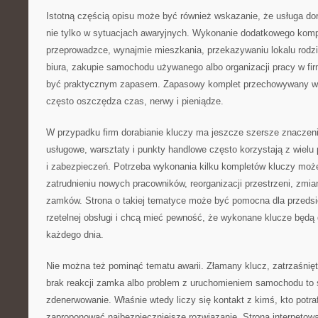
Istotną częścią opisu może być również wskazanie, że usługa dor
nie tylko w sytuacjach awaryjnych. Wykonanie dodatkowego komp
przeprowadzce, wynajmie mieszkania, przekazywaniu lokalu rodz
biura, zakupie samochodu używanego albo organizacji pracy w fi
być praktycznym zapasem. Zapasowy komplet przechowywany w
często oszczędza czas, nerwy i pieniądze.
W przypadku firm dorabianie kluczy ma jeszcze szersze znaczeni
usługowe, warsztaty i punkty handlowe często korzystają z wielu
i zabezpieczeń. Potrzeba wykonania kilku kompletów kluczy może
zatrudnieniu nowych pracowników, reorganizacji przestrzeni, zmi
zamków. Strona o takiej tematyce może być pomocna dla przedsię
rzetelnej obsługi i chcą mieć pewność, że wykonane klucze będą
każdego dnia.
Nie można też pominąć tematu awarii. Złamany klucz, zatrzaśnięt
brak reakcji zamka albo problem z uruchomieniem samochodu to s
zdenerwowanie. Właśnie wtedy liczy się kontakt z kimś, kto potraf
zaproponować najbezpieczniejsze rozwiązanie. Strona internetowa 