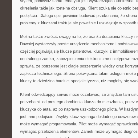
stylem, ponieważ sama tematyka jest wystarczająco konkretna. Na
określenia takie jak rzetelna obsługa. Klient szuka nie obietnic b
podejścia. Dlatego opis powinien budować przekonanie, że strona
problemy z kluczami traktuje się poważnie i rozwiązuje w sposób
Można także zwrócić uwagę na to, że branża dorabiania kluczy nie
Dawniej wystarczyły proste urządzenia mechaniczne i podstawowe
częściej pojawiają się klucze patentowe, kluczyki z immobiliserem
centralnego zamka, zabezpieczenia elektroniczne i nietypowe roz
sprawia, że potrzebne jest ciągłe poszerzanie wiedzy oraz korzys
zaplecza technicznego. Strona poświęcona takim usługom może 
kluczy to dziedzina bardziej specjalistyczna, niż mogłoby się wy
Klient odwiedzający serwis może oczekiwać, że znajdzie tam usł
potrzebami: od prostego dorobienia klucza do mieszkania, prze
kluczyka do auta, aż po naprawę uszkodzonego pilota. W każdy
jest inne podejście. Zwykły klucz wymaga dokładnego odwzorow
może wymagać programowania. Pilot może wymagać sprawdzenia
wymagać przełożenia elementów. Zamek może wymagać diagnost