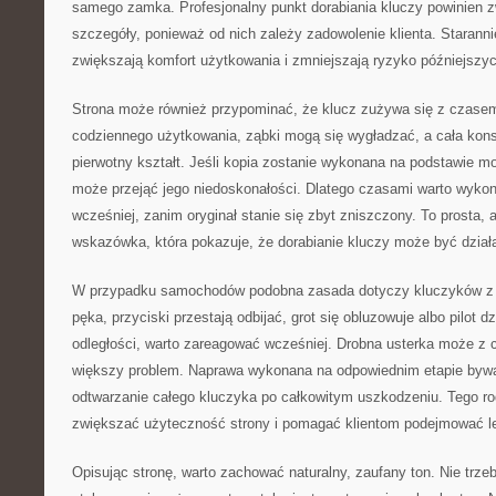
samego zamka. Profesjonalny punkt dorabiania kluczy powinien 
szczegóły, ponieważ od nich zależy zadowolenie klienta. Starann
zwiększają komfort użytkowania i zmniejszają ryzyko późniejszyc
Strona może również przypominać, że klucz zużywa się z czasem
codziennego użytkowania, ząbki mogą się wygładzać, a cała kons
pierwotny kształt. Jeśli kopia zostanie wykonana na podstawie 
może przejąć jego niedoskonałości. Dlatego czasami warto wyko
wcześniej, zanim oryginał stanie się zbyt zniszczony. To prosta, 
wskazówka, która pokazuje, że dorabianie kluczy może być dział
W przypadku samochodów podobna zasada dotyczy kluczyków z e
pęka, przyciski przestają odbijać, grot się obluzowuje albo pilot dz
odległości, warto zareagować wcześniej. Drobna usterka może z 
większy problem. Naprawa wykonana na odpowiednim etapie bywa 
odtwarzanie całego kluczyka po całkowitym uszkodzeniu. Tego r
zwiększać użyteczność strony i pomagać klientom podejmować l
Opisując stronę, warto zachować naturalny, zaufany ton. Nie tr