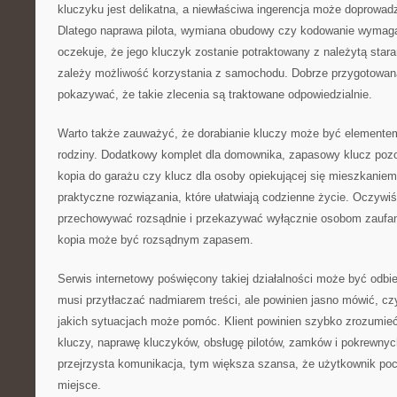
kluczyku jest delikatna, a niewłaściwa ingerencja może doprowad
Dlatego naprawa pilota, wymiana obudowy czy kodowanie wymagaj
oczekuje, że jego kluczyk zostanie potraktowany z należytą star
zależy możliwość korzystania z samochodu. Dobrze przygotowan
pokazywać, że takie zlecenia są traktowane odpowiedzialnie.
Warto także zauważyć, że dorabianie kluczy może być elemente
rodziny. Dodatkowy komplet dla domownika, zapasowy klucz pozo
kopia do garażu czy klucz dla osoby opiekującej się mieszkanie
praktyczne rozwiązania, które ułatwiają codzienne życie. Oczywiś
przechowywać rozsądnie i przekazywać wyłącznie osobom zaufa
kopia może być rozsądnym zapasem.
Serwis internetowy poświęcony takiej działalności może być odbi
musi przytłaczać nadmiarem treści, ale powinien jasno mówić, cz
jakich sytuacjach może pomóc. Klient powinien szybko zrozumieć
kluczy, naprawę kluczyków, obsługę pilotów, zamków i pokrewnyc
przejrzysta komunikacja, tym większa szansa, że użytkownik poczu
miejsce.