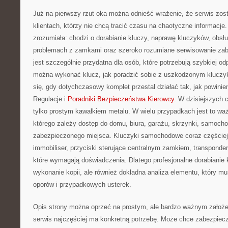
Już na pierwszy rzut oka można odnieść wrażenie, że serwis zos
klientach, którzy nie chcą tracić czasu na chaotyczne informacje
zrozumiała: chodzi o dorabianie kluczy, naprawę kluczyków, obsł
problemach z zamkami oraz szeroko rozumiane serwisowanie zab
jest szczególnie przydatna dla osób, które potrzebują szybkiej od
można wykonać klucz, jak poradzić sobie z uszkodzonym kluczyk
się, gdy dotychczasowy komplet przestał działać tak, jak powini
Regulacje i
Poradniki Bezpieczeństwa Kierowcy
. W dzisiejszych c
tylko prostym kawałkiem metalu. W wielu przypadkach jest to w
którego zależy dostęp do domu, biura, garażu, skrzynki, samocho
zabezpieczonego miejsca. Kluczyki samochodowe coraz częściej z
immobiliser, przyciski sterujące centralnym zamkiem, transponder
które wymagają doświadczenia. Dlatego profesjonalne dorabianie k
wykonanie kopii, ale również dokładna analiza elementu, który mu
oporów i przypadkowych usterek.
Opis strony można oprzeć na prostym, ale bardzo ważnym założeniu
serwis najczęściej ma konkretną potrzebę. Może chce zabezpiec