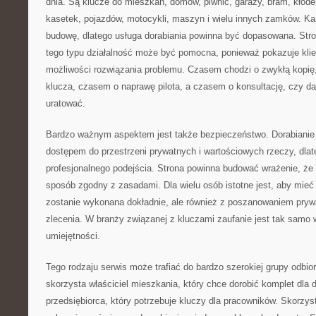
dnia. Są klucze do mieszkań, domów, piwnic, garaży, bram, kłóde
kasetek, pojazdów, motocykli, maszyn i wielu innych zamków. K
budowę, dlatego usługa dorabiania powinna być dopasowana. Stro
tego typu działalność może być pomocna, ponieważ pokazuje klient
możliwości rozwiązania problemu. Czasem chodzi o zwykłą kopię
klucza, czasem o naprawę pilota, a czasem o konsultację, czy d
uratować.
Bardzo ważnym aspektem jest także bezpieczeństwo. Dorabianie 
dostępem do przestrzeni prywatnych i wartościowych rzeczy, dlat
profesjonalnego podejścia. Strona powinna budować wrażenie, ż
sposób zgodny z zasadami. Dla wielu osób istotne jest, aby mieć
zostanie wykonana dokładnie, ale również z poszanowaniem pryw
zlecenia. W branży związanej z kluczami zaufanie jest tak samo 
umiejętności.
Tego rodzaju serwis może trafiać do bardzo szerokiej grupy odbior
skorzysta właściciel mieszkania, który chce dorobić komplet dla
przedsiębiorca, który potrzebuje kluczy dla pracowników. Skorzys