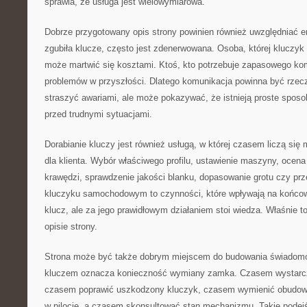
sprawia, że usługa jest wielowymiarowa.
Dobrze przygotowany opis strony powinien również uwzględniać em
zgubiła klucze, często jest zdenerwowana. Osoba, której kluczyk 
może martwić się kosztami. Ktoś, kto potrzebuje zapasowego ko
problemów w przyszłości. Dlatego komunikacja powinna być rzec
straszyć awariami, ale może pokazywać, że istnieją proste sposo
przed trudnymi sytuacjami.
Dorabianie kluczy jest również usługą, w której czasem liczą się
dla klienta. Wybór właściwego profilu, ustawienie maszyny, ocena 
krawędzi, sprawdzenie jakości blanku, dopasowanie grotu czy prze
kluczyku samochodowym to czynności, które wpływają na końcowy
klucz, ale za jego prawidłowym działaniem stoi wiedza. Właśnie
opisie strony.
Strona może być także dobrym miejscem do budowania świadomoś
kluczem oznacza konieczność wymiany zamka. Czasem wystarc
czasem poprawić uszkodzony kluczyk, czasem wymienić obudowę
w pilocie, a czasem skonsultować stan mechanizmu. Takie podejśc