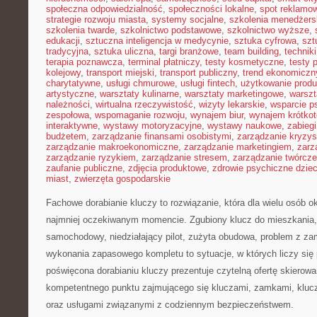
społeczna odpowiedzialność
,
społeczności lokalne
,
spot reklamo
strategie rozwoju miasta
,
systemy socjalne
,
szkolenia menedżers
szkolenia twarde
,
szkolnictwo podstawowe
,
szkolnictwo wyższe
,
edukacji
,
sztuczna inteligencja w medycynie
,
sztuka cyfrowa
,
szt
tradycyjna
,
sztuka uliczna
,
targi branżowe
,
team building
,
technik
terapia poznawcza
,
terminal płatniczy
,
testy kosmetyczne
,
testy 
kolejowy
,
transport miejski
,
transport publiczny
,
trend ekonomiczn
charytatywne
,
usługi chmurowe
,
usługi fintech
,
użytkowanie prod
artystyczne
,
warsztaty kulinarne
,
warsztaty marketingowe
,
warszt
należności
,
wirtualna rzeczywistość
,
wizyty lekarskie
,
wsparcie p
zespołowa
,
wspomaganie rozwoju
,
wynajem biur
,
wynajem krótko
interaktywne
,
wystawy motoryzacyjne
,
wystawy naukowe
,
zabiegi
budżetem
,
zarządzanie finansami osobistymi
,
zarządzanie kryzy
zarządzanie makroekonomiczne
,
zarządzanie marketingiem
,
zarz
zarządzanie ryzykiem
,
zarządzanie stresem
,
zarządzanie twórcze
zaufanie publiczne
,
zdjęcia produktowe
,
zdrowie psychiczne dziec
miast
,
zwierzęta gospodarskie
Fachowe dorabianie kluczy to rozwiązanie, która dla wielu osób o
najmniej oczekiwanym momencie. Zgubiony klucz do mieszkania
samochodowy, niedziałający pilot, zużyta obudowa, problem z za
wykonania zapasowego kompletu to sytuacje, w których liczy się 
poświęcona dorabianiu kluczy prezentuje czytelną ofertę skierowa
kompetentnego punktu zajmującego się kluczami, zamkami, kl
oraz usługami związanymi z codziennym bezpieczeństwem.