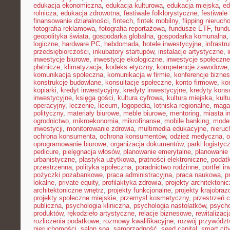
edukacja ekonomiczna
,
edukacja kulturowa
,
edukacja miejska
,
ed
rolnicza
,
edukacja zdrowotna
,
festiwale folklorystyczne
,
festiwale
finansowanie działalności
,
fintech
,
fintek mobilny
,
flipping nieruc
fotografia reklamowa
,
fotografia reportażowa
,
fundusze ETF
,
fund
geopolityka świata
,
gospodarka globalna
,
gospodarka komunalna
logiczne
,
hardware PC
,
hebdomada
,
hotele inwestycyjne
,
infrastr
przedsiębiorczości
,
inkubatory startupów
,
instalacje artystyczne
,
inwestycje biurowe
,
inwestycje ekologiczne
,
inwestycje społeczne
płatnicze
,
klimatyzacja
,
kodeks etyczny
,
kompetencje zawodowe
komunikacja społeczna
,
komunikacja w firmie
,
konferencje bizne
konstrukcje budowlane
,
konsultacje społeczne
,
konto firmowe
,
ko
kopiarki
,
kredyt inwestycyjny
,
kredyty inwestycyjne
,
kredyty kon
inwestycyjne
,
księga gości
,
kultura cyfrowa
,
kultura miejska
,
kult
operacyjny
,
leczenie
,
liceum
,
logopedia
,
lotniska regionalne
,
maga
polityczny
,
materiały biurowe
,
meble biurowe
,
mentoring
,
miasta in
ogrodnictwo
,
mikroekonomia
,
mikrofinanse
,
mobile banking
,
mode
inwestycji
,
monitorowanie zdrowia
,
multimedia edukacyjne
,
nieruc
ochrona konsumenta
,
ochrona konsumentów
,
odzież medyczna
,
o
oprogramowanie biurowe
,
organizacja dokumentów
,
parki logistyc
pedicure
,
pielęgnacja włosów
,
planowanie emerytalne
,
planowanie 
urbanistyczne
,
plastyka użytkowa
,
płatności elektroniczne
,
podatk
przestrzenna
,
polityka społeczna
,
poradnictwo rodzinne
,
portfel i
pożyczki pozabankowe
,
praca administracyjna
,
praca naukowa
,
p
lokalne
,
private equity
,
profilaktyka zdrowia
,
projekty architektoni
architektoniczne wnętrz
,
projekty funkcjonalne
,
projekty krajobra
projekty społeczne miejskie
,
przemysł kosmetyczny
,
przestrzeń 
publiczna
,
psychologia kliniczna
,
psychologia nastolatków
,
psycho
produktów
,
rękodzieło artystyczne
,
relacje biznesowe
,
rewitalizacj
rozliczenia podatkowe
,
rozmowy kwalifikacyjne
,
rozwój przywódz
nieruchomości
,
salon spa
,
samorządność
,
seed capital
,
smart cit