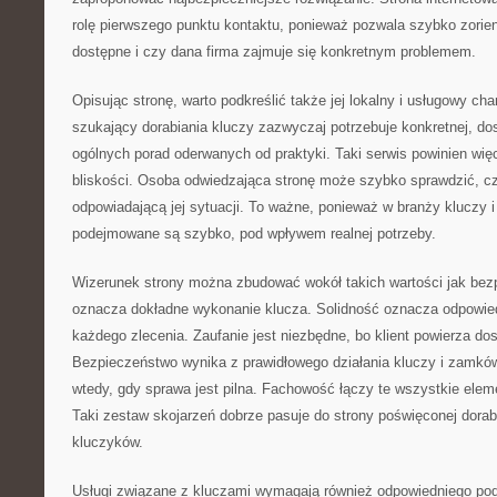
rolę pierwszego punktu kontaktu, ponieważ pozwala szybko zorient
dostępne i czy dana firma zajmuje się konkretnym problemem.
Opisując stronę, warto podkreślić także jej lokalny i usługowy ch
szukający dorabiania kluczy zazwyczaj potrzebuje konkretnej, do
ogólnych porad oderwanych od praktyki. Taki serwis powinien wi
bliskości. Osoba odwiedzająca stronę może szybko sprawdzić, cz
odpowiadającą jej sytuacji. To ważne, ponieważ w branży kluczy
podejmowane są szybko, pod wpływem realnej potrzeby.
Wizerunek strony można zbudować wokół takich wartości jak bez
oznacza dokładne wykonanie klucza. Solidność oznacza odpowied
każdego zlecenia. Zaufanie jest niezbędne, bo klient powierza do
Bezpieczeństwo wynika z prawidłowego działania kluczy i zamk
wtedy, gdy sprawa jest pilna. Fachowość łączy te wszystkie elem
Taki zestaw skojarzeń dobrze pasuje do strony poświęconej dorabi
kluczyków.
Usługi związane z kluczami wymagają również odpowiedniego pode