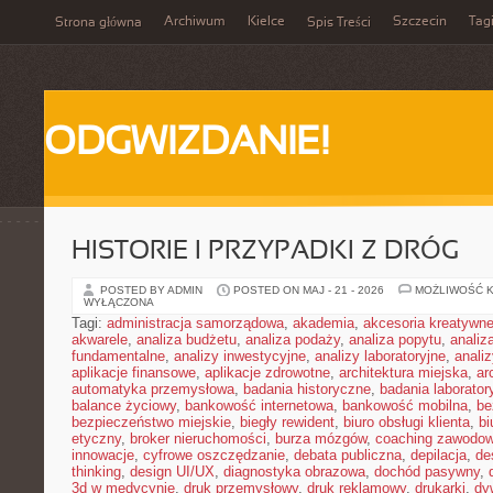
Archiwum
Kielce
Szczecin
Tag
Strona główna
Spis Treści
ODGWIZDANIE!
HISTORIE I PRZYPADKI Z DRÓG
POSTED BY ADMIN
POSTED ON MAJ - 21 - 2026
MOŻLIWOŚĆ 
WYŁĄCZONA
Tagi:
administracja samorządowa
,
akademia
,
akcesoria kreatywn
akwarele
,
analiza budżetu
,
analiza podaży
,
analiza popytu
,
anali
fundamentalne
,
analizy inwestycyjne
,
analizy laboratoryjne
,
anali
aplikacje finansowe
,
aplikacje zdrowotne
,
architektura miejska
,
ar
automatyka przemysłowa
,
badania historyczne
,
badania laborator
balance życiowy
,
bankowość internetowa
,
bankowość mobilna
,
be
bezpieczeństwo miejskie
,
biegły rewident
,
biuro obsługi klienta
,
bi
etyczny
,
broker nieruchomości
,
burza mózgów
,
coaching zawodo
innowacje
,
cyfrowe oszczędzanie
,
debata publiczna
,
depilacja
,
de
thinking
,
design UI/UX
,
diagnostyka obrazowa
,
dochód pasywny
,
3d w medycynie
,
druk przemysłowy
,
druk reklamowy
,
drukarki
,
dy