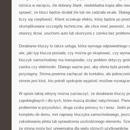
różnica w nacięciu, źle dobrany blank, niedokładna kopia albo n
sprawić, że klucz będzie działał źle lub nie zadziała wcale. Dlate
liczy się cierpliwość. Klient oczekuje efektu, który będzie po prost
skomplikowane szczegóły techniczne, ale chce mieć pewność, że
otworzy drzwi, uruchomi auto lub skorzysta z zamka bez problem
Dorabianie kluczy to także usługa, która wymaga odpowiedniego d
wie, jaki typ klucza posiada, czy można go skopiować, czy wyma
kluczyk samochodowy ma transponder, czy problem dotyczy grotu, 
zamka czy elektroniki. Dlatego ważne jest, aby oferta była prze
przystępny. Strona powinna zachęcać do kontaktu, ale jednocześ
stronie jest ktoś, kto potrafi spokojnie wyjaśnić możliwe rozwiązan
W opisie takiej witryny można zaznaczyć, że dorabianie kluczy je
zapobiegliwych i dla tych, które muszą działać natychmiast. Pie
problemów w przyszłości, druga szuka pomocy tu i teraz. Jedni 
kompletu do domu, inni naprawy kluczyka samochodowego, jeszc
zakodowania pilota lub sprawdzenia uszkodzonego elementu. Szer
że strona może być uniwersalna dla wielu różnych użytkowników.