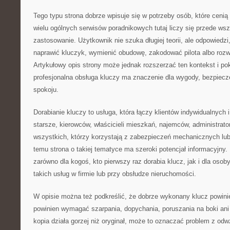
Tego typu strona dobrze wpisuje się w potrzeby osób, które cenią
wielu ogólnych serwisów poradnikowych tutaj liczy się przede ws
zastosowanie. Użytkownik nie szuka długiej teorii, ale odpowiedzi,
naprawić kluczyk, wymienić obudowę, zakodować pilota albo roz
Artykułowy opis strony może jednak rozszerzać ten kontekst i p
profesjonalna obsługa kluczy ma znaczenie dla wygody, bezpiecz
spokoju.
Dorabianie kluczy to usługa, która łączy klientów indywidualnych
starsze, kierowców, właścicieli mieszkań, najemców, administrato
wszystkich, którzy korzystają z zabezpieczeń mechanicznych lub
temu strona o takiej tematyce ma szeroki potencjał informacyjny
zarówno dla kogoś, kto pierwszy raz dorabia klucz, jak i dla osoby
takich usług w firmie lub przy obsłudze nieruchomości.
W opisie można też podkreślić, że dobrze wykonany klucz powini
powinien wymagać szarpania, dopychania, poruszania na boki ani 
kopia działa gorzej niż oryginał, może to oznaczać problem z od