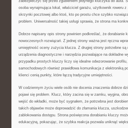
zabezpieczyć się przed zgubieniem jedynego kluczyka do auta. Sk
osoba wynajmująca lokal, właściciel garażu, użytkownik roweru 
skrzynki pocztowej albo ktoś, kto po prostu chce szybko rozwiąza
problem. Uniwersalność takiej usługi sprawia, że strona ma konkre
Dobrze napisany opis strony powinien podkreślać, że dorabianie k
nowoczesnych rozwiązań. Z jednej strony ważna jest ręczna wpra
umiejętność oceny zużycia klucza. Z drugiej strony potrzebne są
urządzenia diagnostyczne i narzędzia pozwalające na dokładne w
przypadku prostych kluczy liczy się idealne odwzorowanie profilu
samochodowych również prawidłowa komunikacja z elektroniką po
klienci cenią punkty, które łączą tradycyjne umiejętności.
W codziennym życiu wiele osób nie docenia znaczenia dobrze dzia
pojawi się problem. Klucz, który zacina się w zamku, wygina, obr
wejść do wkładki, może być sygnałem, że potrzebna jest dorobien
takich objawów może doprowadzić do złamania klucza, uszkodzen
zablokowania dostępu. Strona poświęcona dorabianiu kluczy może
edukacyjną, pokazując, że szybka reakcja pozwala uniknąć więk