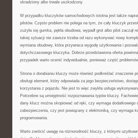
skradziony albo trwale uszkodzony.
W przypadku kluczyków samochodowych istotna jest także napra
pilotów. Często problem nie polega na tym, że cały kluczyk przest
zużyła się gumka, pękła obudowa, wypadł grot albo pilot zaczął 
takiej sytuacji nie zawsze trzeba od razu wykonywać nowy kompl
wymiana obudowy, która przywraca wygodę użytkowania i pozwala
dotychczasowego kluczyka. Dobrze przedstawiona oferta powinn
przypadek warto ocenić indywidualnie, ponieważ część problemó
Strona o dorabianiu kluczy może również podkreślać znaczenie pra
obsługi element, który odpowiada za jego bezpieczeństwo, dostę
korzystania z pojazdu. Nie jest to więc zwykła usługa wykonywan
Potrzebne są umiejętność rozpoznawania typów kluczy. Fachowie
dany klucz można skopiować od ręki, czy wymaga dodatkowego 
zabezpieczenia, czy jest powiązany z elektroniką, czy wymaga k
programowania.
Warto zwrócić uwagę na różnorodność kluczy, z którymi użytkown