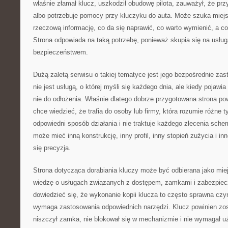
właśnie złamał klucz, uszkodził obudowę pilota, zauważył, że przy
albo potrzebuje pomocy przy kluczyku do auta. Może szuka miej
rzeczową informację, co da się naprawić, co warto wymienić, a 
Strona odpowiada na taką potrzebę, ponieważ skupia się na usług
bezpieczeństwem.
Dużą zaletą serwisu o takiej tematyce jest jego bezpośrednie zas
nie jest usługą, o której myśli się każdego dnia, ale kiedy pojawia
nie do odłożenia. Właśnie dlatego dobrze przygotowana strona po
chce wiedzieć, że trafia do osoby lub firmy, która rozumie różne t
odpowiedni sposób działania i nie traktuje każdego zlecenia sch
może mieć inną konstrukcję, inny profil, inny stopień zużycia i in
się precyzja.
Strona dotycząca dorabiania kluczy może być odbierana jako miej
wiedzę o usługach związanych z dostępem, zamkami i zabezpie
dowiedzieć się, że wykonanie kopii klucza to często sprawna czy
wymaga zastosowania odpowiednich narzędzi. Klucz powinien zos
niszczył zamka, nie blokował się w mechanizmie i nie wymagał uż