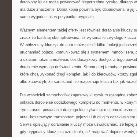
dorobiony klucz może powodować niepotrzebne ryzyko, dlatego w
ma duże znaczenie. Dobra kopia powinna być dopasowana, a jej 
samo wygodne jak w przypadku oryginału.
Ważnym elementem takiej oferty jest również dorabianie kluczy
znacznie bardziej skomplikowana niż wykonanie zwykłego klucz
Współczesny kluczyk do auta może pełnić kilka funkcji jednocześn
uruchamiać pojazd, komunikować się z systemem immobilisera, o
a czasem także umożliwiać bezkluczykowy dostęp. Z tego powod
dorobienie wymaga doświadczenia. Strona o tej tematyce powinna
które chcą wykonać drugi komplet, jak i do kierowców, którzy zgubi
albo zauważyli, że samochód nie rozpoznaje klucza tak jak wcześ
Dla właścicieli samochodów zapasowy kluczyk to rozsądne zabez
odkłada dorobienie dodatkowego kompletu do momentu, w którym 
Tymczasem posiadanie drugiego kluczyka może uchronić przed s
auta, kosztownym transportem pojazdu lub długim oczekiwaniem n
Serwis opisujący dorabianie kluczy może uświadamiać, że lepiej
gdy oryginalny klucz jeszcze działa, niż reagować dopiero wtedy,