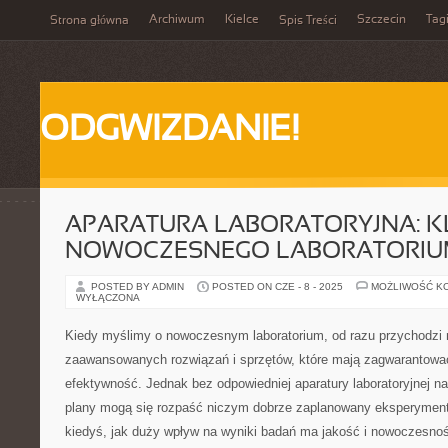
Archiwum
Kielce
Szczecin
Tag
Strona główna
Spis Treści
ODGWIZDANIE!
APARATURA LABORATORYJNA: K
NOWOCZESNEGO LABORATORI
POSTED BY ADMIN
POSTED ON CZE - 8 - 2025
MOŻLIWOŚĆ K
WYŁĄCZONA
Kiedy myślimy o nowoczesnym laboratorium, od razu przychodzi 
zaawansowanych rozwiązań i sprzętów, które mają zagwarantować
efektywność. Jednak bez odpowiedniej aparatury laboratoryjnej na
plany mogą się rozpaść niczym dobrze zaplanowany eksperyment.
kiedyś, jak duży wpływ na wyniki badań ma jakość i nowoczesność 