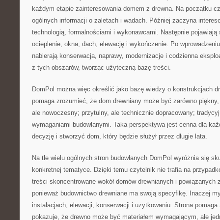
każdym etapie zainteresowania domem z drewna. Na początku cz
ogólnych informacji o zaletach i wadach. Później zaczyna interes
technologią, formalnościami i wykonawcami. Następnie pojawiają si
ocieplenie, okna, dach, elewację i wykończenie. Po wprowadzeni
nabierają konserwacja, naprawy, modernizacje i codzienna eksploa
z tych obszarów, tworząc użyteczną bazę treści.
DomPol można więc określić jako bazę wiedzy o konstrukcjach dr
pomaga zrozumieć, że dom drewniany może być zarówno piękny, ja
ale nowoczesny; przytulny, ale technicznie dopracowany; tradycyj
wymaganiami budowlanymi. Taka perspektywa jest cenna dla każd
decyzję i stworzyć dom, który będzie służył przez długie lata.
Na tle wielu ogólnych stron budowlanych DomPol wyróżnia się sku
konkretnej tematyce. Dzięki temu czytelnik nie trafia na przypadk
treści skoncentrowane wokół domów drewnianych i powiązanych z
ponieważ budownictwo drewniane ma swoją specyfikę. Inaczej myśli
instalacjach, elewacji, konserwacji i użytkowaniu. Strona pomaga z
pokazuje, że drewno może być materiałem wymagającym, ale jed