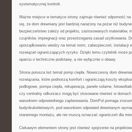
systematycznej kontroli.
Ważne miejsce w tematyce strony zajmuje również odporność na 
się, że dom drewniany jest bardziej narażony na pożar niż budy
bezpieczeństwo zależy od projektu, zastosowanych materiałów, in
czujników, impregnacji oraz przestrzegania zasad użytkowania
uporządkowaniu wiedzy na temat norm, zabezpieczeń, instalacji 
rozwiązań ograniczających ryzyko. Dzięki temu czytelnik może 
oparciu o techniczne podstawy, a nie wyłącznie o obawy.
Strona porusza też temat pomp ciepła. Nowoczesny dom drewni
rozwiązania, które podnoszą komfort i ograniczają koszty eksploa
podłogowe, pompa ciepła, rekuperacja, panele solarne, fotowoltaik
czy centralny odkurzacz mogą być stosowane również w domach 
warunkiem odpowiedniego zaplanowania. DomPol pomaga zrozumie
budynkukieletowych, pod warunkiem odpowied drewnianym wymaga
starannego montażu, ale nie muszą oznaczać ograniczeń dla mi
Ciekawym elementem strony jest również spojrzenie na projekto