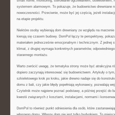
smart home, monitoring, sterowanie ogrzewaniem, oświetleniem, r
systemem alarmowym. To pokazuje, że budownictwo drewniane nie
nowoczesności. Przeciwnie, może być jej częścią, jeżeli instalac
na etapie projektu.
Niektóre osoby wybierają dom drewniany ze względu na marzenie
kierują się czasem budowy. DomPol łączy te perspektywy, pokazu
materiałem jednocześnie emocjonalnym i technicznym. Z jednej s
klimat, z drugiej wymaga konkretnych parametrów, odpowiedniego
starannego montażu.
Warto zwrócić uwagę, że tematyka strony może być atrakcyjna ró
dopiero zaczynają interesować się budownictwem. Artykuły o ty
szkieletowego krok po kroku, jakie drewno nadaje się do konstrukc
domu z bali, czy jakie błędy popełniają wykonawcy, pozwalają we
Czytelnik może najpierw poznać podstawy, a później przejść do 
kwestii związanych z kosztami, instalacjami, normami i konserwa
DomPol to również punkt odniesienia dla osób, które zastanawiają
własnego domu. Własny dom nie jest tylko budynkiem. To miejsc