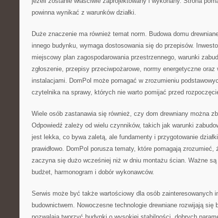
jeżeli zostanie właściwie zaprojektowany i wykonany. Strona po
powinna wynikać z warunków działki.
Duże znaczenie ma również temat norm. Budowa domu drewniane
innego budynku, wymaga dostosowania się do przepisów. Inwesto
miejscowy plan zagospodarowania przestrzennego, warunki zabudo
zgłoszenie, przepisy przeciwpożarowe, normy energetyczne ora
instalacjami. DomPol może pomagać w zrozumieniu podstawowych
czytelnika na sprawy, których nie warto pomijać przed rozpoczęci
Wiele osób zastanawia się również, czy dom drewniany można zb
Odpowiedź zależy od wielu czynników, takich jak warunki zabudo
jest lekka, co bywa zaletą, ale fundamenty i przygotowanie dzia
prawidłowo. DomPol porusza tematy, które pomagają zrozumieć, 
zaczyna się dużo wcześniej niż w dniu montażu ścian. Ważne są an
budżet, harmonogram i dobór wykonawców.
Serwis może być także wartościowy dla osób zainteresowanych 
budownictwem. Nowoczesne technologie drewniane rozwijają się 
pozwalają tworzyć budynki o wysokiej stabilności, dobrych parame