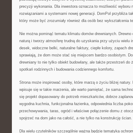
precyzji wykonania. Dla inwestora oznacza to możliwość wyboru m
rozwiązaniami a systemami nowej generacji. DomPol przybliża ta
który może być zrozumiały również dla osób bez wykształcenia t
Nie można pominąć tematu klimatu domów drewnianych. Drewno da
naturą i tworzy atmosferę trudną do uzyskania przy użyciu wielu 
desek, widoczne belki, naturalne faktury, ciepłe kolory, zapach d
sprawiają, że dom może stać się miejscem bardzo osobistym. D
drewniany to nie tylko obiekt budowlany, ale także przestrzeń do 
spotkań rodzinnych i budowania codziennego komfortu.
Strona może inspirować osoby, które marzą o życiu bliżej natury
wpisuje się w takie marzenia, ale warto pamiętać, że sama techno
się projekt dopasowany do potrzeb mieszkańców, dobrze zaplan
wygodna kuchnia, funkcjonalna łazienka, odpowiednia liczba poko
przechowywania, taras, ogród i właściwe połączenie domu z ot
spojrzeć na dom jako na całość, a nie tylko na konstrukcję ścian.
Dla wielu czytelników szczególnie ważna będzie tematyka ochro