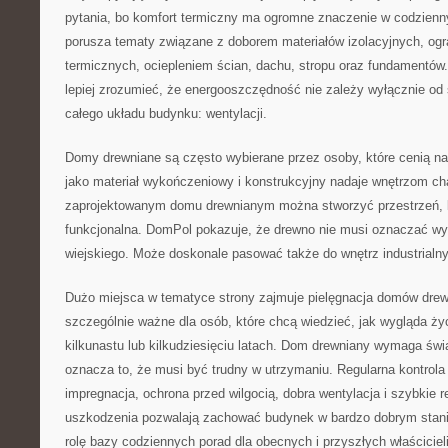
pytania, bo komfort termiczny ma ogromne znaczenie w codzien
porusza tematy związane z doborem materiałów izolacyjnych, o
termicznych, ociepleniem ścian, dachu, stropu oraz fundamentów
lepiej zrozumieć, że energooszczędność nie zależy wyłącznie od
całego układu budynku: wentylacji.
Domy drewniane są często wybierane przez osoby, które cenią na
jako materiał wykończeniowy i konstrukcyjny nadaje wnętrzom ch
zaprojektowanym domu drewnianym można stworzyć przestrzeń, k
funkcjonalna. DomPol pokazuje, że drewno nie musi oznaczać wyłą
wiejskiego. Może doskonale pasować także do wnętrz industrialn
Dużo miejsca w tematyce strony zajmuje pielęgnacja domów drew
szczególnie ważne dla osób, które chcą wiedzieć, jak wygląda ży
kilkunastu lub kilkudziesięciu latach. Dom drewniany wymaga świ
oznacza to, że musi być trudny w utrzymaniu. Regularna kontrola
impregnacja, ochrona przed wilgocią, dobra wentylacja i szybkie 
uszkodzenia pozwalają zachować budynek w bardzo dobrym stani
rolę bazy codziennych porad dla obecnych i przyszłych właściciel