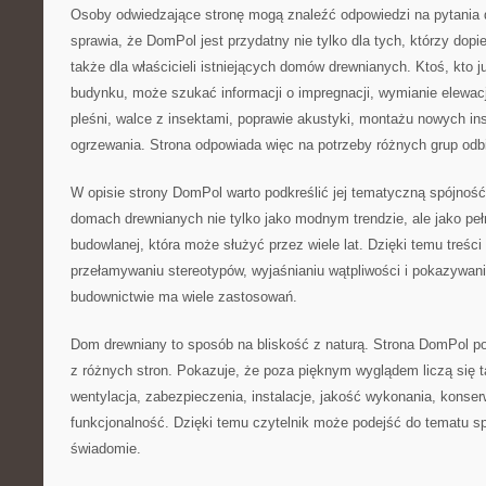
Osoby odwiedzające stronę mogą znaleźć odpowiedzi na pytania 
sprawia, że DomPol jest przydatny nie tylko dla tych, którzy dopi
także dla właścicieli istniejących domów drewnianych. Ktoś, kto 
budynku, może szukać informacji o impregnacji, wymianie elewacj
pleśni, walce z insektami, poprawie akustyki, montażu nowych ins
ogrzewania. Strona odpowiada więc na potrzeby różnych grup odb
W opisie strony DomPol warto podkreślić jej tematyczną spójność
domach drewnianych nie tylko jako modnym trendzie, ale jako peł
budowlanej, która może służyć przez wiele lat. Dzięki temu treś
przełamywaniu stereotypów, wyjaśnianiu wątpliwości i pokazywan
budownictwie ma wiele zastosowań.
Dom drewniany to sposób na bliskość z naturą. Strona DomPol po
z różnych stron. Pokazuje, że poza pięknym wyglądem liczą się t
wentylacja, zabezpieczenia, instalacje, jakość wykonania, konser
funkcjonalność. Dzięki temu czytelnik może podejść do tematu spo
świadomie.