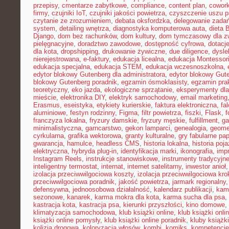
przepisy
,
cmentarze zabytkowe
,
compliance
,
content plan
,
cowork
firmy
,
czujniki IoT
,
czujniki jakości powietrza
,
czyszczenie uszu p
czytanie ze zrozumieniem
,
debata oksfordzka
,
delegowanie zada
system
,
detailing wnętrza
,
diagnostyka komputerowa auta
,
dieta
Django
,
dom bez rachunków
,
dom kultury
,
dom tymczasowy dla zw
pielęgnacyjne
,
doradztwo zawodowe
,
dostępność cyfrowa
,
dotacje
dla kota
,
dropshipping
,
drukowanie żywiczne
,
due diligence
,
dysle
nierejestrowana
,
e-faktury
,
edukacja licealna
,
edukacja Montessor
edukacja specjalna
,
edukacja STEM
,
edukacja wczesnoszkolna
,
edytor blokowy Gutenberg dla administratora
,
edytor blokowy Gute
blokowy Gutenberg poradnik
,
egzamin ósmoklasisty
,
egzamin pra
teoretyczny
,
eko jazda
,
ekologiczne sprzątanie
,
eksperymenty dla
mieście
,
elektronika DIY
,
elektryk samochodowy
,
email marketing
Erasmus
,
eseistyka
,
etykiety kurierskie
,
faktura elektroniczna
,
fa
aluminiowe
,
festyn rodzinny
,
Figma
,
filtr powietrza
,
fiszki
,
Flask
,
f
franczyza lokalna
,
fryzury damskie
,
fryzury męskie
,
fulfillment
,
g
minimalistyczna
,
garncarstwo
,
gekon lamparci
,
genealogia
,
geomet
cyrkularna
,
grafika wektorowa
,
granty kulturalne
,
gry fabularne pa
gwarancja
,
hamulce
,
headless CMS
,
historia lokalna
,
historia poj
elektryczna
,
hybryda plug-in
,
identyfikacja marki
,
ikonografia
,
impr
Instagram Reels
,
instrukcje stanowiskowe
,
instrumenty tradycyjn
inteligentny termostat
,
internat
,
internet satelitarny
,
inwestor anioł
izolacja przeciwwilgociowa koszty
,
izolacja przeciwwilgociowa kro
przeciwwilgociowa poradnik
,
jakość powietrza
,
jarmark regionalny
defensywna
,
jednoosobowa działalność
,
kalendarz publikacji
,
kam
sezonowe
,
kanarek
,
karma mokra dla kota
,
karma sucha dla psa
,
kastracja kota
,
kastracja psa
,
kierunki przyszłości
,
kino domowe
,
klimatyzacja samochodowa
,
klub książki online
,
klub książki onli
książki online pomysły
,
klub książki online poradnik
,
kluby książki
kolizja drogowa
,
koloryzacja włosów
,
kombi
,
komiks
,
kompetencje