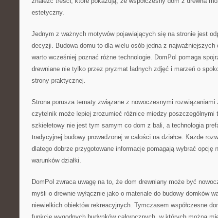
znaleźć treści, które pokazują, że współczesny dom z drewna m
estetyczny.
Jednym z ważnych motywów pojawiających się na stronie jest o
decyzji. Budowa domu to dla wielu osób jedna z najważniejszych d
warto wcześniej poznać różne technologie. DomPol pomaga spoj
drewniane nie tylko przez pryzmat ładnych zdjęć i marzeń o spok
strony praktycznej.
Strona porusza tematy związane z nowoczesnymi rozwiązaniami z
czytelnik może lepiej zrozumieć różnice między poszczególnym
szkieletowy nie jest tym samym co dom z bali, a technologia pref
tradycyjnej budowy prowadzonej w całości na działce. Każde roz
dlatego dobrze przygotowane informacje pomagają wybrać opcję n
warunków działki.
DomPol zwraca uwagę na to, że dom drewniany może być nowocz
myśli o drewnie wyłącznie jako o materiale do budowy domków wa
niewielkich obiektów rekreacyjnych. Tymczasem współczesne do
funkcję wygodnych budynków całorocznych, w których można mies