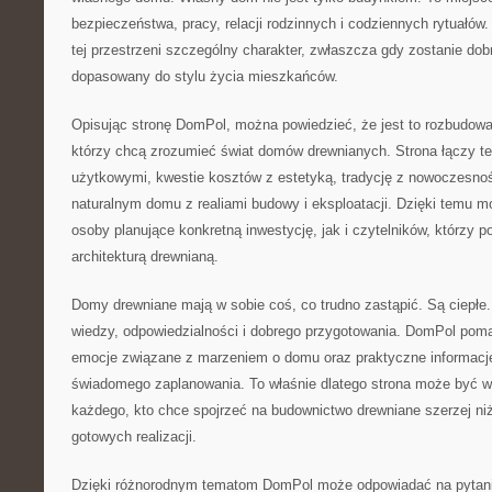
bezpieczeństwa, pracy, relacji rodzinnych i codziennych rytuał
tej przestrzeni szczególny charakter, zwłaszcza gdy zostanie dob
dopasowany do stylu życia mieszkańców.
Opisując stronę DomPol, można powiedzieć, że jest to rozbudowa
którzy chcą zrozumieć świat domów drewnianych. Strona łączy t
użytkowymi, kwestie kosztów z estetyką, tradycję z nowoczesnoś
naturalnym domu z realiami budowy i eksploatacji. Dzięki temu 
osoby planujące konkretną inwestycję, jak i czytelników, którzy po
architekturą drewnianą.
Domy drewniane mają w sobie coś, co trudno zastąpić. Są ciepł
wiedzy, odpowiedzialności i dobrego przygotowania. DomPol poma
emocje związane z marzeniem o domu oraz praktyczne informacje
świadomego zaplanowania. To właśnie dlatego strona może być 
każdego, kto chce spojrzeć na budownictwo drewniane szerzej niż
gotowych realizacji.
Dzięki różnorodnym tematom DomPol może odpowiadać na pytania