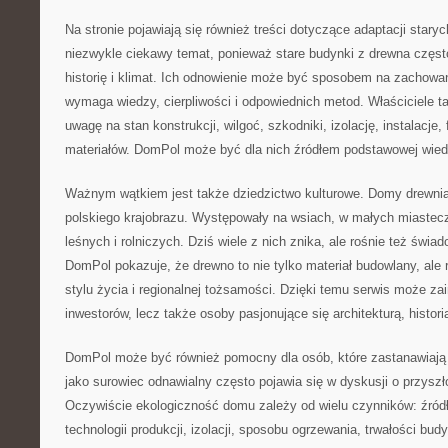
Na stronie pojawiają się również treści dotyczące adaptacji star
niezwykle ciekawy temat, ponieważ stare budynki z drewna częst
historię i klimat. Ich odnowienie może być sposobem na zachowanie
wymaga wiedzy, cierpliwości i odpowiednich metod. Właściciele
uwagę na stan konstrukcji, wilgoć, szkodniki, izolację, instalacje
materiałów. DomPol może być dla nich źródłem podstawowej wied
Ważnym wątkiem jest także dziedzictwo kulturowe. Domy drewni
polskiego krajobrazu. Występowały na wsiach, w małych miastecz
leśnych i rolniczych. Dziś wiele z nich znika, ale rośnie też świ
DomPol pokazuje, że drewno to nie tylko materiał budowlany, ale 
stylu życia i regionalnej tożsamości. Dzięki temu serwis może za
inwestorów, lecz także osoby pasjonujące się architekturą, histori
DomPol może być również pomocny dla osób, które zastanawiają 
jako surowiec odnawialny często pojawia się w dyskusji o przysz
Oczywiście ekologiczność domu zależy od wielu czynników: źródła
technologii produkcji, izolacji, sposobu ogrzewania, trwałości bu