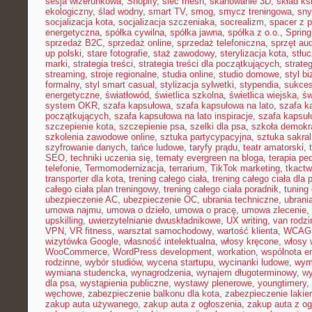
sesja wizerunkowa
,
Shopify
,
sieć mesh
,
skanowanie 3D
,
skład ks
ekologiczny
,
ślad wodny
,
smart TV
,
smog
,
smycz treningowa
,
sny
socjalizacja kota
,
socjalizacja szczeniaka
,
socrealizm
,
spacer z 
energetyczna
,
spółka cywilna
,
spółka jawna
,
spółka z o.o.
,
Spring
sprzedaż B2C
,
sprzedaż online
,
sprzedaż telefoniczna
,
sprzęt au
up polski
,
stare fotografie
,
staż zawodowy
,
sterylizacja kota
,
stłu
marki
,
strategia treści
,
strategia treści dla początkujących
,
strateg
streaming
,
stroje regionalne
,
studia online
,
studio domowe
,
styl b
formalny
,
styl smart casual
,
stylizacja sylwetki
,
stypendia
,
sukces
energetyczne
,
światłowód
,
świetlica szkolna
,
świetlica wiejska
,
św
system OKR
,
szafa kapsułowa
,
szafa kapsułowa na lato
,
szafa k
początkujących
,
szafa kapsułowa na lato inspiracje
,
szafa kapsuł
szczepienie kota
,
szczepienie psa
,
szelki dla psa
,
szkoła demokr
szkolenia zawodowe online
,
sztuka partycypacyjna
,
sztuka sakra
szyfrowanie danych
,
tańce ludowe
,
taryfy prądu
,
teatr amatorski
,
SEO
,
techniki uczenia się
,
tematy evergreen na bloga
,
terapia pe
telefonie
,
Termomodernizacja
,
terrarium
,
TikTok marketing
,
tkact
transporter dla kota
,
trening całego ciała
,
trening całego ciała dla
całego ciała plan treningowy
,
trening całego ciała poradnik
,
tuning
ubezpieczenie AC
,
ubezpieczenie OC
,
ubrania techniczne
,
ubrania
umowa najmu
,
umowa o dzieło
,
umowa o pracę
,
umowa zlecenie
,
upskilling
,
uwierzytelnianie dwuskładnikowe
,
UX writing
,
van rodzi
VPN
,
VR fitness
,
warsztat samochodowy
,
wartość klienta
,
WCAG
wizytówka Google
,
własność intelektualna
,
włosy kręcone
,
włosy 
WooCommerce
,
WordPress development
,
workation
,
wspólnota e
rodzinne
,
wybór studiów
,
wycena startupu
,
wycinanki ludowe
,
wym
wymiana studencka
,
wynagrodzenia
,
wynajem długoterminowy
,
wy
dla psa
,
wystąpienia publiczne
,
wystawy plenerowe
,
youngtimery
,
węchowe
,
zabezpieczenie balkonu dla kota
,
zabezpieczenie lakie
zakup auta używanego
,
zakup auta z ogłoszenia
,
zakup auta z og