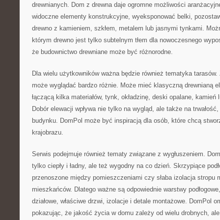
drewnianych. Dom z drewna daje ogromne możliwości aranżacyj
widoczne elementy konstrukcyjne, wyeksponować belki, pozostawi
drewno z kamieniem, szkłem, metalem lub jasnymi tynkami. Możn
którym drewno jest tylko subtelnym tłem dla nowoczesnego wypo
że budownictwo drewniane może być różnorodne.
Dla wielu użytkowników ważna będzie również tematyka tarasów.
może wyglądać bardzo różnie. Może mieć klasyczną drewnianą e
łączącą kilka materiałów, tynk, okładzinę, deski opalane, kamień
Dobór elewacji wpływa nie tylko na wygląd, ale także na trwałość,
budynku. DomPol może być inspiracją dla osób, które chcą stw
krajobrazu.
Serwis podejmuje również tematy związane z wygłuszeniem. Dom 
tylko ciepły i ładny, ale też wygodny na co dzień. Skrzypiące podło
przenoszone między pomieszczeniami czy słaba izolacja stropu
mieszkańców. Dlatego ważne są odpowiednie warstwy podłogowe,
działowe, właściwe drzwi, izolacje i detale montażowe. DomPol o
pokazując, że jakość życia w domu zależy od wielu drobnych, ale