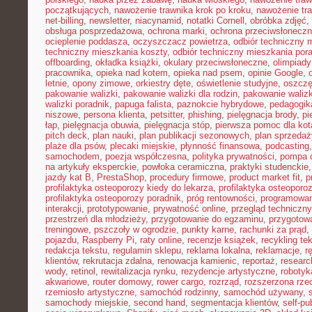
początkujących
,
nawożenie trawnika krok po kroku
,
nawożenie tra
net-billing
,
newsletter
,
niacynamid
,
notatki Cornell
,
obróbka zdjęć
,
obsługa posprzedażowa
,
ochrona marki
,
ochrona przeciwsłonecz
ocieplenie poddasza
,
oczyszczacz powietrza
,
odbiór techniczny 
techniczny mieszkania koszty
,
odbiór techniczny mieszkania por
offboarding
,
okładka książki
,
okulary przeciwsłoneczne
,
olimpiady
pracownika
,
opieka nad kotem
,
opieka nad psem
,
opinie Google
,
letnie
,
opony zimowe
,
orkiestry dęte
,
oświetlenie studyjne
,
oszczę
pakowanie walizki
,
pakowanie walizki dla rodzin
,
pakowanie waliz
walizki poradnik
,
papuga falista
,
paznokcie hybrydowe
,
pedagogik
niszowe
,
persona klienta
,
petsitter
,
phishing
,
pielęgnacja brody
,
pi
łap
,
pielęgnacja obuwia
,
pielęgnacja stóp
,
pierwsza pomoc dla kot
pitch deck
,
plan nauki
,
plan publikacji sezonowych
,
plan sprzedaż
plaże dla psów
,
plecaki miejskie
,
płynność finansowa
,
podcasting
samochodem
,
poezja współczesna
,
polityka prywatności
,
pompa c
na artykuły eksperckie
,
powłoka ceramiczna
,
praktyki studenckie
jazdy kat B
,
PrestaShop
,
procedury firmowe
,
product market fit
,
p
profilaktyka osteoporozy kiedy do lekarza
,
profilaktyka osteoporo
profilaktyka osteoporozy poradnik
,
próg rentowności
,
programowani
interakcji
,
prototypowanie
,
prywatność online
,
przegląd techniczny
przestrzeń dla młodzieży
,
przygotowanie do egzaminu
,
przygotow
treningowe
,
pszczoły w ogrodzie
,
punkty karne
,
rachunki za prąd
,
pojazdu
,
Raspberry Pi
,
raty online
,
recenzje książek
,
recykling te
redakcja tekstu
,
regulamin sklepu
,
reklama lokalna
,
reklamacje
,
r
klientów
,
rekrutacja zdalna
,
renowacja kamienic
,
reportaż
,
resear
wody
,
retinol
,
rewitalizacja rynku
,
rezydencje artystyczne
,
robotyk
akwariowe
,
router domowy
,
rower cargo
,
rozrząd
,
rozszerzona rze
rzemiosło artystyczne
,
samochód rodzinny
,
samochód używany
,
samochody miejskie
,
second hand
,
segmentacja klientów
,
self-pu