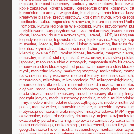
miękkie
,
kompost balkonowy
,
konkursy przedmiotowe
,
konserwac
kopie zapasowe
,
korekta tekstu
,
korepetycje online
,
kosmetyki cru
koreańskie
,
kosmetyki wegańskie
,
koszt pozyskania klienta
,
kowa
kreatywne pisanie
,
kredyt obrotowy
,
królik miniaturka
,
kronika rod
feedbacku
,
kultura regionalna Mazowsza
,
kultura regionalna Podh
Pomorza
,
kultura regionalna Wielkopolski
,
kurnik przydomowy
,
ku
certyfikowane
,
kury przydomowe
,
kwas hialuronowy
,
kwasy kosm
domu
,
ładowarki do aut elektrycznych
,
Laravel
,
LARP
,
leasing sa
legendy regionalne
,
legowisko dla psa
,
lejek sprzedażowy
,
lęk se
muzealne
,
licencje
,
link building
,
LinkedIn marketing
,
literatura fak
literatura kryminalna
,
literatura science fiction
,
live commerce
,
log
klientów
,
lokalne SEO
,
lokalny biznes
,
lutowanie
,
magazyn ciepła
mineralny
,
makijaż ślubny
,
makijaż wieczorowy
,
malarstwo polski
japoński
,
mapowanie słów kluczowych
,
mapowanie słów kluczowy
mapowanie słów kluczowych od podstaw
,
mapowanie słów kluczo
myśli
,
marketing lokalny
,
marketing szeptany
,
marketplace
,
marż
rozszerzona
,
maty węchowe
,
mecenat kultury
,
mechanik samoch
mezoterapia
,
mikrofony
,
mikroinstalacja PV
,
mikroprzedsiębiorca
,
mnemotechniki dla rodzica
,
mnemotechniki dla ucznia
,
mnemotech
ciążowa
,
moda kapsułowa
,
moda outdoorowa
,
moda plus size
,
mo
moda uliczna
,
model biznesowy
,
model biznesowy dla małej firmy
początkujących
,
model biznesowy poradnik
,
modele multimodalne
firmy
,
modele multimodalne dla początkujących
,
modele multimod
polski
,
montaż wideo
,
motocykle miejskie
,
motocykle turystyczne
motywacja do nauki
,
murale miejskie
,
muzyka ludowa
,
MVP
,
myjn
okazjonalny
,
najem okazjonalny dokumenty
,
najem okazjonalny kr
okazjonalny poradnik
,
naming
,
naprawianie zamiast wyrzucania
,
n
nauka angielskiego
,
nauka biologii
,
nauka chemii
,
nauka fizyki
,
na
geografii
,
nauka historii
,
nauka hiszpańskiego
,
nauka matematyki
polskiego
,
nauka przez zabawę
,
nauka włoskiego
,
nawożenie traw