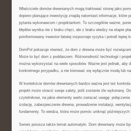
Właściciele domów drewnianych mogą traktować stronę jako pom
dopiero planujące inwestycję znajdą natomiast informacje, które
pytania wykonawcom i projektantom. To szczególnie ważne, poni
błędów wynika nie z braku chęci, ale z braku wiedzy na etapie pl
poinformowany inwestor łatwiej rozpoznaje ryzyka i potrafi lepiej
DomPol pokazuje również, że dom z drewna może być rozwiązani
Może to być dom z poddaszem. Różnorodność technologii i proje
można wykorzystać na wiele sposobów. Ważne jest jednak, aby 
konkretnego przypadku, a nie kierować się wyłącznie modą lub na
W kontekście domów drewnianych bardzo ważna jest też kontrola
projekt może stracić swoje zalety, jeśli zostanie źle wykonany
czytelnikowi, na jakie elementy warto zwracać uwagę: połączenia
izolację, zabezpieczenie drewna, prowadzenie instalacji, wentylacj
fundamenty. To wiedza, która może pomóc uniknąć późniejszych
Serwis porusza także temat automatyki. Dom drewniany może b