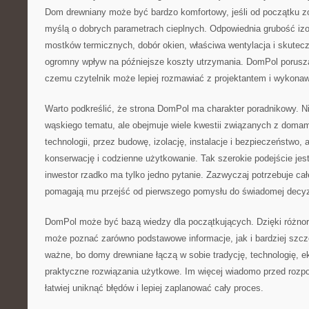
Dom drewniany może być bardzo komfortowy, jeśli od początku z
myślą o dobrych parametrach cieplnych. Odpowiednia grubość izol
mostków termicznych, dobór okien, właściwa wentylacja i skutec
ogromny wpływ na późniejsze koszty utrzymania. DomPol porusza 
czemu czytelnik może lepiej rozmawiać z projektantem i wykona
Warto podkreślić, że strona DomPol ma charakter poradnikowy. Ni
wąskiego tematu, ale obejmuje wiele kwestii związanych z doma
technologii, przez budowę, izolację, instalacje i bezpieczeństwo,
konserwację i codzienne użytkowanie. Tak szerokie podejście jes
inwestor rzadko ma tylko jedno pytanie. Zazwyczaj potrzebuje całej
pomagają mu przejść od pierwszego pomysłu do świadomej decyz
DomPol może być bazą wiedzy dla początkujących. Dzięki różnor
może poznać zarówno podstawowe informacje, jak i bardziej szcz
ważne, bo domy drewniane łączą w sobie tradycję, technologię, ek
praktyczne rozwiązania użytkowe. Im więcej wiadomo przed rozpo
łatwiej uniknąć błędów i lepiej zaplanować cały proces.