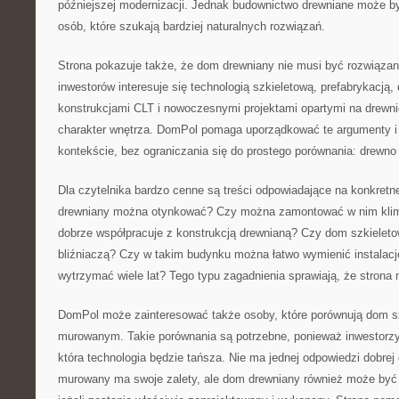
późniejszej modernizacji. Jednak budownictwo drewniane może b
osób, które szukają bardziej naturalnych rozwiązań.
Strona pokazuje także, że dom drewniany nie musi być rozwiąza
inwestorów interesuje się technologią szkieletową, prefabrykacją,
konstrukcjami CLT i nowoczesnymi projektami opartymi na drewni
charakter wnętrza. DomPol pomaga uporządkować te argumenty i
kontekście, bez ograniczania się do prostego porównania: drewno
Dla czytelnika bardzo cenne są treści odpowiadające na konkretn
drewniany można otynkować? Czy można zamontować w nim klima
dobrze współpracuje z konstrukcją drewnianą? Czy dom szkielet
bliźniaczą? Czy w takim budynku można łatwo wymienić instalac
wytrzymać wiele lat? Tego typu zagadnienia sprawiają, że strona 
DomPol może zainteresować także osoby, które porównują dom 
murowanym. Takie porównania są potrzebne, ponieważ inwestorzy
która technologia będzie tańsza. Nie ma jednej odpowiedzi dobre
murowany ma swoje zalety, ale dom drewniany również może by