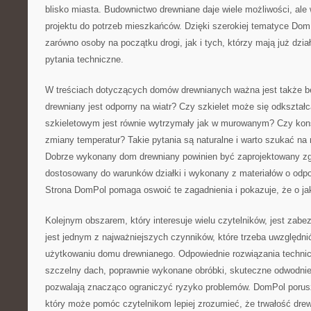
blisko miasta. Budownictwo drewniane daje wiele możliwości, a
projektu do potrzeb mieszkańców. Dzięki szerokiej tematyce Do
zarówno osoby na początku drogi, jak i tych, którzy mają już dział
pytania techniczne.
W treściach dotyczących domów drewnianych ważna jest także 
drewniany jest odporny na wiatr? Czy szkielet może się odkszta
szkieletowym jest równie wytrzymały jak w murowanym? Czy kons
zmiany temperatur? Takie pytania są naturalne i warto szukać na 
Dobrze wykonany dom drewniany powinien być zaprojektowany zg
dostosowany do warunków działki i wykonany z materiałów o odp
Strona DomPol pomaga oswoić te zagadnienia i pokazuje, że o ja
Kolejnym obszarem, który interesuje wielu czytelników, jest zabe
jest jednym z najważniejszych czynników, które trzeba uwzględnić
użytkowaniu domu drewnianego. Odpowiednie rozwiązania technicz
szczelny dach, poprawnie wykonane obróbki, skuteczne odwodnien
pozwalają znacząco ograniczyć ryzyko problemów. DomPol porus
który może pomóc czytelnikom lepiej zrozumieć, że trwałość dre