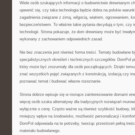
Wiele osób szukających informacji o budownictwie drewnianym c
upewnić się, czy taka technologia będzie dobra na polskie warun
zagadnienia związane z zimą, wilgocią, wiatrem, ogrzewaniem, kos
bezpieczeństwem. To właśnie takie pytania decydują o tym, czy i
technologii. Strona pokazuje, że dom drewniany może być trwałym
wykonany z zachowaniem odpowiednich zasad.
Nie bez znaczenia jest również forma treści. Tematy budowlane 
specjalistycznych określeń i technicznych szczegółów. DomPol p
który może być zrozumiały dla osób początkujących. Dzięki temu 
znać wszystkich pojęć związanych z konstrukcją, izolacją czy in
poznawać temat i budować własne rozeznanie.
Strona dobrze wpisuje się w rosnące zainteresowanie domami en
więcej osób szuka alternatywy dla tradycyjnych rozwiązań muro
wyłącznie o cenę. Często ważne są również szybkość budowy, kli
mniejszy wpływ na środowisko, możliwość personalizacji i komfor
DomPol odpowiada na te potrzeby, tworząc przestrzeń pełną treśc
materiału budowlanego.