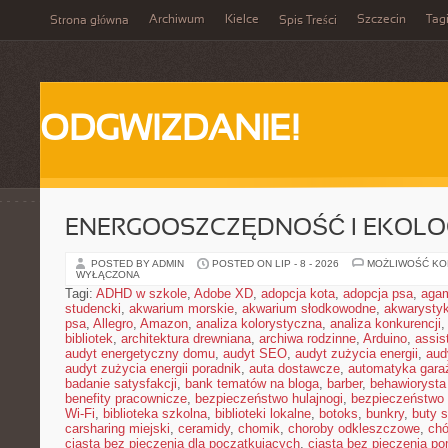
Archiwum
Kielce
Szczecin
Tag
Strona główna
Spis Treści
ODGWIZDANIE!
ENERGOOSZCZĘDNOŚĆ I EKOLO
POSTED BY ADMIN
POSTED ON LIP - 8 - 2026
MOŻLIWOŚĆ K
WYŁĄCZONA
Tagi:
ADHD w szkole
,
Adobe XD
,
adopcja kota
,
adopcja psa
,
agam
studencki
,
akwarium morskie
,
akwarium słodkowodne
,
akwarysty
psa
,
Allegro
,
Amazon
,
analiza kolorystyczna
,
analiza konkurencji
bibliotek
,
architektura drewniana
,
archiwa rodzinne
,
Arduino
,
assis
audyt energetyczny domu
,
audyt SEO
,
audyt zużycia energii
,
aud
audyt zużycia energii poradnik
,
auta dostawcze
,
automatyka gar
badanie satysfakcji
,
bank tematów na bloga
,
barber
,
behawiorysta
benefity pracownicze
,
bezpieczeństwo hulajnogi
,
bezpieczeństwo 
Wi-Fi
,
biblioteka szkolna
,
biblioteki lokalne
,
botoks
,
bunkry
,
buty 
carsharing miejski
,
ceramidy
,
chomik
,
choroby odkleszczowe
,
chó
ciasta bez pieczenia dla początkujących
,
ciasta bez pieczenia p