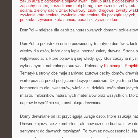
zakup auta z ogłoszenia objawy awarii
,
zakup auta z ogłoszenia p
zapachy unisex
,
zarządzanie małą firmą
,
zawieszenie
,
zęby kota
ściana
,
zielony dach
,
znak towarowy
,
znaki drogowe
,
zwroty w skl
żywienie kota seniora
,
żywienie kota seniora dla początkujących
,
po kroku
,
żywienie kota seniora poradnik
,
żywienie kur
DomPol – miejsce dla osób zainteresowanych domami szkieleto
DomPol to przestrzeń online poświęcony tematyce domów szkiele
wiedzy dla osób, które chcą lepiej poznać zalety drewna. Strona s
wątpliwościach, które pojawiają się wtedy, gdy ktoś zaczyna my
wykonanym z naturalnego surowca. Polecamy
Inspiracje i Projekt
Tematyka strony obejmuje zarówno atutowe cechy domów drewnian
warto poznać przed podjęciem decyzji o budowie. Dzięki temu 
kompendium dla inwestorów, właścicieli działek, osób planujący
miasto, miłośników naturalnych materiałów oraz wszystkich, któ
naprawdę wyróżnia się konstrukcja drewniana.
Domy drewniane od lat przyciągają uwagę osób, które szukają nat
Drewno kojarzy się z komfortem, ale nowoczesne budownictwo dre
sentyment do dawnych rozwiązań. To również nowoczesność. Na