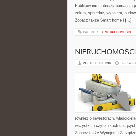
Publikowane materiały pomagają 
zakup, sprzedaż, wynajem, budowę
Zobacz także Smart home i […]
CATEGORIES:
NIERUCHOMOŚCI
NIERUCHOMOŚCI
POSTED BY ADMIN
LIP - 14 - 
również o inwestorach, właściciel
wszystkich czytelnikach chcących
Zobacz także Wynajem i Zarządza