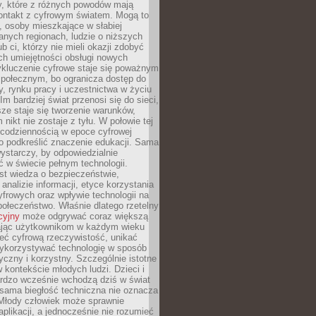
py, które z różnych powodów mają
kontakt z cyfrowym światem. Mogą to
, osoby mieszkające w słabiej
nych regionach, ludzie o niższych
b ci, którzy nie mieli okazji zdobyć
h umiejętności obsługi nowych
ykluczenie cyfrowe staje się poważnym
połecznym, bo ogranicza dostęp do
y, rynku pracy i uczestnictwa w życiu
Im bardziej świat przenosi się do sieci,
ze staje się tworzenie warunków,
 nikt nie zostaje z tyłu. W połowie tej
d codziennością w epoce cyfrowej
o podkreślić znaczenie edukacji. Sama
 wystarczy, by odpowiedzialnie
 w świecie pełnym technologii.
st wiedza o bezpieczeństwie,
 analizie informacji, etyce korzystania
yfrowych oraz wpływie technologii na
połeczeństwo. Właśnie dlatego rzetelny
cyjny
może odgrywać coraz większą
ając użytkownikom w każdym wieku
ieć cyfrową rzeczywistość, unikać
wykorzystywać technologię w sposób
yczny i korzystny. Szczególnie istotne
 w kontekście młodych ludzi. Dzieci i
ardzo wcześnie wchodzą dziś w świat
 sama biegłość techniczna nie oznacza
 Młody człowiek może sprawnie
aplikacji, a jednocześnie nie rozumieć