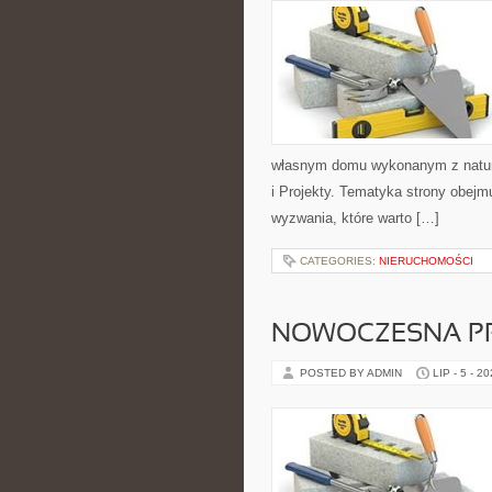
własnym domu wykonanym z natural
i Projekty. Tematyka strony obej
wyzwania, które warto […]
CATEGORIES:
NIERUCHOMOŚCI
NOWOCZESNA P
POSTED BY ADMIN
LIP - 5 - 2