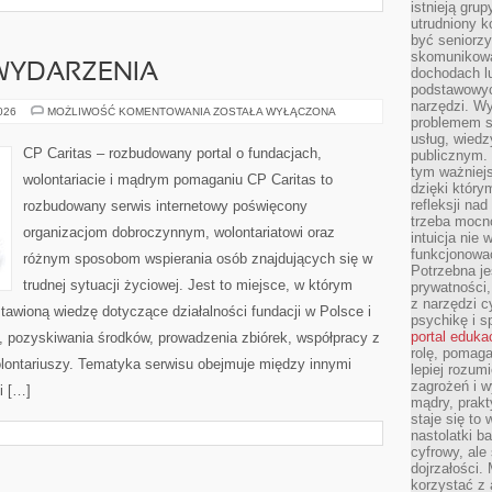
istnieją gru
utrudniony 
być seniorzy
skomunikowa
 WYDARZENIA
dochodach lu
podstawowyc
narzędzi. W
AKTUALNOŚCI
2026
MOŻLIWOŚĆ KOMENTOWANIA
ZOSTAŁA WYŁĄCZONA
problemem s
I
WYDARZENIA
usług, wiedz
CP Caritas – rozbudowany portal o fundacjach,
publicznym. 
tym ważniejs
wolontariacie i mądrym pomaganiu CP Caritas to
dzięki którym
refleksji na
rozbudowany serwis internetowy poświęcony
trzeba mocn
organizacjom dobroczynnym, wolontariatowi oraz
intuicja nie
funkcjonować
różnym sposobom wspierania osób znajdujących się w
Potrzebna je
trudnej sytuacji życiowej. Jest to miejsce, w którym
prywatności,
z narzędzi c
awioną wiedzę dotyczące działalności fundacji w Polsce i
psychikę i s
portal eduka
, pozyskiwania środków, prowadzenia zbiórek, współpracy z
rolę, pomag
ontariuszy. Tematyka serwisu obejmuje między innymi
lepiej rozum
zagrożeń i 
i […]
mądry, prakt
staje się to
nastolatki b
cyfrowy, ale
dojrzałości.
korzystać z 