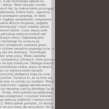
, w jaki technologia wpływa na
 i relacje. Wiele narzędzi zostało
anych tak, by maksymalnie przyciągać
domienia, krótkie treści, algorytmy i
 przewijanie sprawiają, że łatwo
 ciągłego sprawdzania i reagowania.
trudnia dłuższe skupienie, pogłębia
nformacyjne i może osłabiać jakość
innymi ludźmi. Coraz więcej osób
potrzebuje większej kontroli nad
zanym online. Odpowiedzialne
z technologii nie oznacza jej
lecz umiejętność stawiania granic,
m cyfrowe narzędzia wspierają życie, a
ą nad nim dominacji. Technologia
nież rynek pracy. Wiele zawodów
 kompetencji cyfrowych, które jeszcze
mu nie były konieczne. Obsługa nowych
komunikacja zdalna, praca na danych,
ja czy wykorzystanie narzędzi
ztucznej inteligencji stają się coraz
szechne. Oznacza to, że uczenie się
ię wraz ze szkołą czy studiami. Wręcz
konieczność ciągłego aktualizowania
 się naturalną częścią dorosłego życia
Osoby, które potrafią się adaptować,
we umiejętności i rozumieć kierunek
ją większą stabilność i elastyczność
cy. Warto jednak pamiętać, że dostęp
ii nie jest równy dla wszystkich. Wciąż