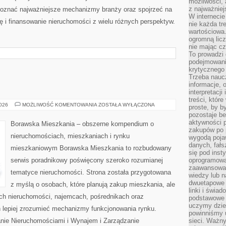
możliwości,
z najważniej
poznać najważniejsze mechanizmy branży oraz spojrzeć na
W interneci
 i finansowanie nieruchomości z wielu różnych perspektyw.
nie każda tr
wartościowa.
ogromną licz
nie mając cz
To prowadzi
podejmowani
krytycznego 
Trzeba nauc
informacje, 
interpretacj
treści, któr
NIERUCHOMOŚCI
2026
MOŻLIWOŚĆ KOMENTOWANIA
ZOSTAŁA WYŁĄCZONA
proste, by b
pozostaje b
aktywności p
Borawska Mieszkania – obszerne kompendium o
zakupów po 
nieruchomościach, mieszkaniach i rynku
wygodą pojaw
danych, fał
mieszkaniowym Borawska Mieszkania to rozbudowany
się pod inst
serwis poradnikowy poświęcony szeroko rozumianej
oprogramowa
zaawansowan
tematyce nieruchomości. Strona została przygotowana
wiedzy lub n
dwuetapowe l
z myślą o osobach, które planują zakup mieszkania, ale
linki i świa
ach nieruchomości, najemcach, pośrednikach oraz
podstawowe e
uczymy dziec
 lepiej zrozumieć mechanizmy funkcjonowania rynku.
powinniśmy u
nie Nieruchomościami i Wynajem i Zarządzanie
sieci. Ważn