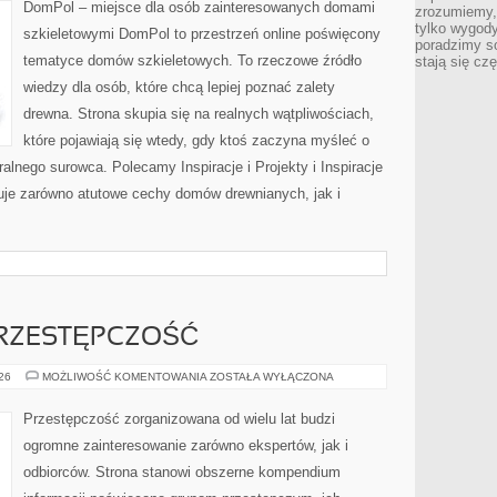
DomPol – miejsce dla osób zainteresowanych domami
zrozumiemy,
tylko wygody,
szkieletowymi DomPol to przestrzeń online poświęcony
poradzimy so
tematyce domów szkieletowych. To rzeczowe źródło
stają się cz
wiedzy dla osób, które chcą lepiej poznać zalety
drewna. Strona skupia się na realnych wątpliwościach,
które pojawiają się wtedy, gdy ktoś zaczyna myśleć o
nego surowca. Polecamy Inspiracje i Projekty i Inspiracje
muje zarówno atutowe cechy domów drewnianych, jak i
RZESTĘPCZOŚĆ
NOWOCZESNA
026
MOŻLIWOŚĆ KOMENTOWANIA
ZOSTAŁA WYŁĄCZONA
PRZESTĘPCZOŚĆ
Przestępczość zorganizowana od wielu lat budzi
ogromne zainteresowanie zarówno ekspertów, jak i
odbiorców. Strona stanowi obszerne kompendium