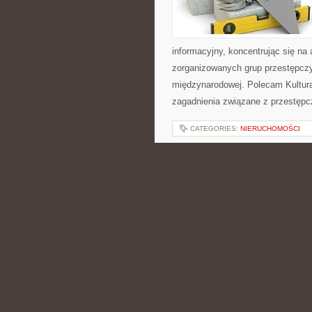
informacyjny, koncentrując się na 
zorganizowanych grup przestępczy
międzynarodowej. Polecam Kultura 
zagadnienia związane z przestępc
CATEGORIES:
NIERUCHOMOŚCI
REWOLUCJA ENE
TERMOMODERNIZ
POSTED BY ADMIN
KWI - 30 - 