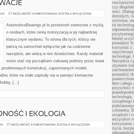
OWACJE
mechanizmów
czy długofal
sieci. Dlate
TECHNIKA
2026
MOŻLIWOŚĆ KOMENTOWANIA
ZOSTAŁA WYŁĄCZONA
dorosłych, na
I
INNOWACJE
rozmowa, ws
AutomotiveBearings.pl to przestrzeń stworzone z myślą
że technolog
odpowiedzia
o osobach, które cenią motoryzacją w jej najbardziej
pozytywnego 
łatwiej uczy
klasycznym wydaniu. To strona dla tych, którzy nie
prowadzić fi
patrzą na samochód wyłącznie jak na codzienne
korzystać z
natychmiast.
narzędzie, ale widzą w nim dziedzictwo. Każdy materiał
technologii,
może stać się początkiem ciekawej podróży przez świat
Narzędzia cy
używane świ
 przełomowych konstrukcji, zapomnianych modeli,
zachowaniem
prowadzić do
w, które na stałe zapisały się w pamięci kierowców.
powierzchown
 hobby, […]
tłem całego 
przyszłość n
prawdopodob
technologią.
rozsądnego k
podstawowyc
człowieka. B
NOŚĆ I EKOLOGIA
urządzeń i 
wszystkim m
korzystanie z
ENERGOOSZCZĘDNOŚĆ
026
MOŻLIWOŚĆ KOMENTOWANIA
ZOSTAŁA WYŁĄCZONA
I
życia, bezpi
EKOLOGIA
odpowiedzial