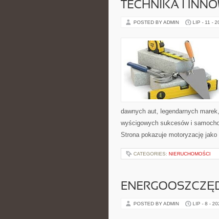
TECHNIKA I INN
POSTED BY ADMIN
LIP - 11 - 
dawnych aut, legendarnych marek,
wyścigowych sukcesów i samochodó
Strona pokazuje motoryzację jako
CATEGORIES:
NIERUCHOMOŚCI
ENERGOOSZCZĘD
POSTED BY ADMIN
LIP - 8 - 2