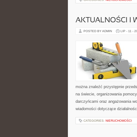
AKTUALNOŚCI I
POSTED BY ADMIN
LIP - 11 - 
można znaleźć przystępnie przedst
na świecie, organizowania pomocy
darczyńcami oraz angażowania wol
wiadomości dotyczące działalnośc
CATEGORIES:
NIERUCHOMOŚCI