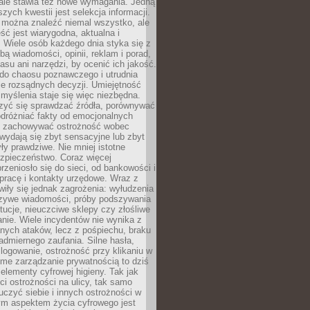
 ale stawia też nowe wymagania. Jedną
szych kwestii jest selekcja informacji.
e można znaleźć niemal wszystko, ale
eść jest wiarygodna, aktualna i
 Wiele osób każdego dnia styka się z
bą wiadomości, opinii, reklam i porad,
asu ani narzędzi, by ocenić ich jakość.
 do chaosu poznawczego i utrudnia
e rozsądnych decyzji. Umiejętność
myślenia staje się więc niezbędna.
zyć się sprawdzać źródła, porównywać
odróżniać fakty od emocjonalnych
i i zachowywać ostrożność wobec
e wydają się zbyt sensacyjne lub zbyt
yły prawdziwe. Nie mniej istotne
ezpieczeństwo. Coraz więcej
rzeniosło się do sieci, od bankowości i
pracę i kontakty urzędowe. Wraz z
iły się jednak zagrożenia: wyłudzenia
szywe wiadomości, próby podszywania
ytucje, nieuczciwe sklepy czy złośliwe
nie. Wiele incydentów nie wynika z
ych ataków, lecz z pośpiechu, braku
admiernego zaufania. Silne hasła,
ogowanie, ostrożność przy klikaniu w
dome zarządzanie prywatnością to dziś
lementy cyfrowej higieny. Tak jak
i ostrożności na ulicy, tak samo
czyć siebie i innych ostrożności w
ym aspektem życia cyfrowego jest