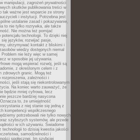
 manipulacji, zagrożeń prywatności
owych skutków publikowania treści w
go tak ważne jest wsparcie ze strony
uczycieli i instytucji. Potrzebna jest
pólne ustalanie zasad i pokazywanie,
ia to nie tylko rozrywka, ale także
lność. Nie można też pomijać
potencjału technologii. To dzięki niej
ć się języków, rozwijać pasje,
rmy, utrzymywać kontakt z bliskimi i
 zasobów wiedzy dostępnych niemal
 Problem nie leży więc w samej
 lecz w sposobie jej używania.
frowe mogą wspierać rozwój, jeśli są
adomie, z określonym celem i z
 zdrowych granic. Mogą też
 rozproszenia, zależności i
ości, jeśli stają się niekontrolowanym
życia. Na koniec warto zauważyć, że
ie będzie mniej cyfrowa, lecz
nie jeszcze bardziej nasycona
 Oznacza to, że umiejętność
orzystania z niej stanie się jedną z
h kompetencji współczesnego
ędziemy potrzebowali nie tylko nowych
coraz szybszych systemów, ale przede
ądrości w ich używaniu. Świadome
 technologii to dzisiaj kwestia jakości
eczeństwa, samodzielności i
ności społecznej. Im szybciej