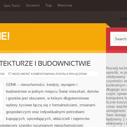
Szczecin
Tagi
Wietrznie
Spis Treści
SUB
E!
TEKTURZE I BUDOWNICTWIE
Rozwój techn
sposób, w ja
TRENDY
2026
MOŻLIWOŚĆ KOMENTOWANIA
ZOSTAŁA WYŁĄCZONA
zdobywamy i
W
ARCHITEKTURZE
czynności w
I
GDNK – nieruchomości, kredyty, wynajem i
konkretnym 
BUDOWNICTWIE
długiego oc
budownictwo w jednym miejscu Świat mieszkań, domów
część spraw
komputera lu
i gruntów jest obszarem, w którym długoterminowe
liczne korzy
wybory życiowe łączą się z formalnościami, zmianami
coraz ważnie
umiejętność 
gospodarczymi oraz indywidualnymi potrzebami
Sam dostęp 
kupujących, sprzedających, właścicieli i najemców.
będziemy z 
efektywny i 
poświęcony szeroko rozumianym nieruchomościom.