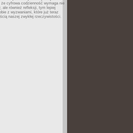
 że cyfrowa codzienność wymaga nie
 ale również refleksji, tym lepiej
bie z wyzwaniami, które już teraz
ęścią naszej zwykłej rzeczywistości.