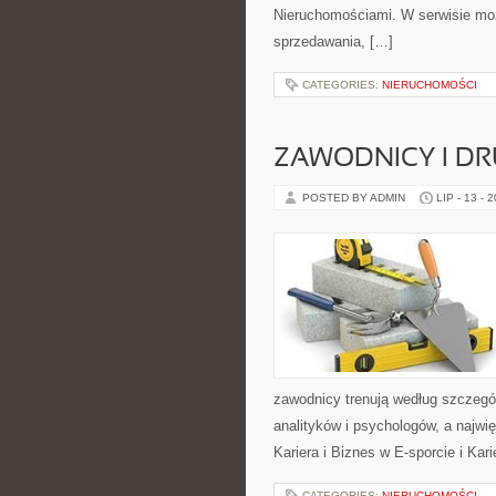
Nieruchomościami. W serwisie moż
sprzedawania, […]
CATEGORIES:
NIERUCHOMOŚCI
ZAWODNICY I D
POSTED BY ADMIN
LIP - 13 - 
zawodnicy trenują według szczegó
analityków i psychologów, a najwi
Kariera i Biznes w E-sporcie i Kar
CATEGORIES:
NIERUCHOMOŚCI