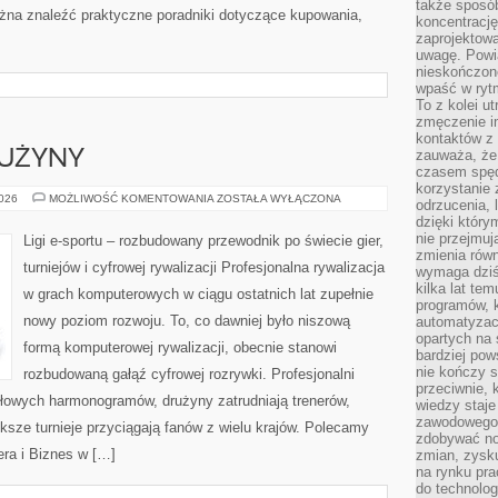
także sposób
na znaleźć praktyczne poradniki dotyczące kupowania,
koncentrację
zaprojektow
uwagę. Powia
nieskończone
wpaść w rytm
To z kolei u
zmęczenie i
kontaktów z 
zauważa, że 
RUŻYNY
czasem spęd
korzystanie 
ZAWODNICY
2026
MOŻLIWOŚĆ KOMENTOWANIA
ZOSTAŁA WYŁĄCZONA
odrzucenia, 
I
dzięki który
DRUŻYNY
nie przejmuj
Ligi e-sportu – rozbudowany przewodnik po świecie gier,
zmienia rów
turniejów i cyfrowej rywalizacji Profesjonalna rywalizacja
wymaga dziś
kilka lat te
w grach komputerowych w ciągu ostatnich lat zupełnie
programów, 
nowy poziom rozwoju. To, co dawniej było niszową
automatyzac
opartych na s
formą komputerowej rywalizacji, obecnie stanowi
bardziej pow
nie kończy s
rozbudowaną gałąź cyfrowej rozrywki. Profesjonalni
przeciwnie, 
łowych harmonogramów, drużyny zatrudniają trenerów,
wiedzy staje
zawodowego. 
ększe turnieje przyciągają fanów z wielu krajów. Polecamy
zdobywać no
iera i Biznes w […]
zmian, zysku
na rynku pra
do technolog