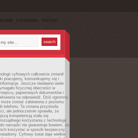
SCRIBE
FACEBOOK
TWITTER
ologii cyfrowych całkowicie zmienił
ki pracujemy, komunikujemy się i
nformacje. Jeszcze niedawno wiele
ymagało fizycznej obecności w
miejscu, papierowych dokumentów i
zekiwania na odpowiedź. Dziś ogromna
 może zostać załatwiona z poziomu
b telefonu. Ta zmiana przyniosła
ści, ale jednocześnie sprawiła, że
jszą kompetencją stała się
rozsądnego korzystania z technologii.
do narzędzi nie gwarantuje bowiem, że
nich korzystać w sposób bezpieczny,
świadomy. Cyfrowy świat daje wielkie