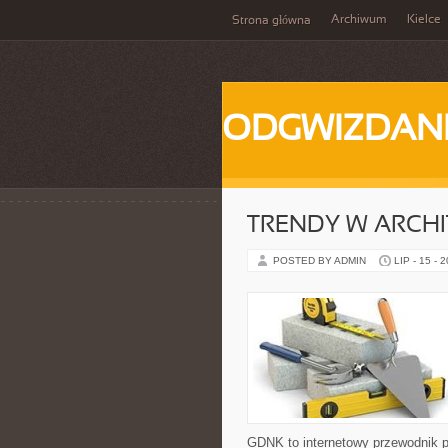
Archiwum
Kielce
Strona główna
ODGWIZDANI
TRENDY W ARCHI
POSTED BY ADMIN
LIP - 15 - 
GDNK to internetowy przewodnik 