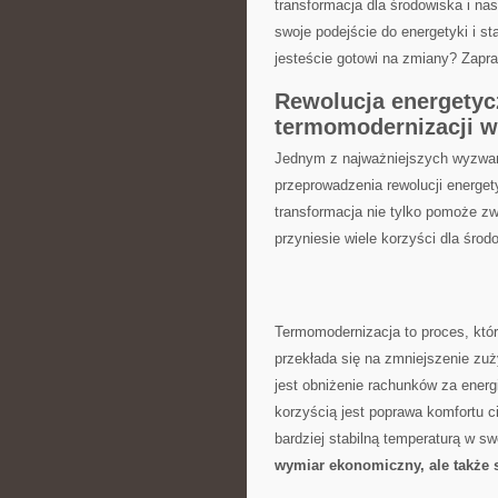
transformacja dla środowiska i na
swoje podejście do energetyki i st
jesteście gotowi na zmiany? Zapr
Rewolucja energetyc
termomodernizacji w
Jednym z najważniejszych wyzwań,
przeprowadzenia rewolucji energe
transformacja‍ nie tylko pomoże z
przyniesie wiele korzyści dla śro
Termomodernizacja to proces, któr
‌przekłada się na zmniejszenie zuży
jest obniżenie rachunków za energ
korzyścią jest poprawa komfortu c
bardziej stabilną temperaturą w 
wymiar ekonomiczny, ale także s