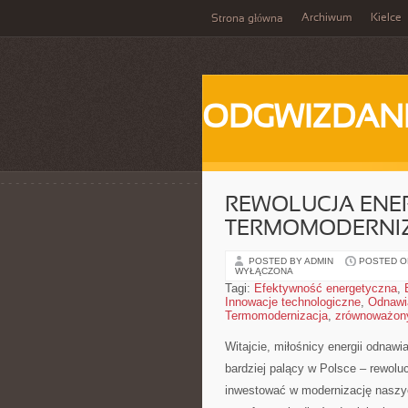
Archiwum
Kielce
Strona główna
ODGWIZDANI
REWOLUCJA ENE
TERMOMODERNIZ
POSTED BY ADMIN
POSTED ON
WYŁĄCZONA
Tagi:
Efektywność energetyczna
,
Innowacje technologiczne
,
Odnawia
Termomodernizacja
,
zrównoważony
Witajcie, miłośnicy energii​ odnaw
bardziej palący w Polsce – rewolu
inwestować w modernizację naszyc