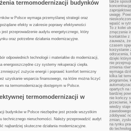
także sposób
rożenia termomodernizacji budynków
koncentrację
zaprojektow
uwagę. Powia
nków⁢ w Polsce wymaga przemyślanej strategii oraz
nieskończone
wpaść w rytm
 pożądane efekty w zakresie poprawy efektywności
To z kolei u
jest przeprowadzenie audytu energetycznego, ​który
zmęczenie i
kontaktów z 
dynku oraz potrzebne działania modernizacyjne.
zauważa, że 
czasem spęd
korzystanie 
odrzucenia, 
r ⁣odpowiednich‍ technologii i materiałów do modernizacji,
dzięki który
nie przejmuj
na energooszczędne‌ czy systemy rekuperacji ‍ciepła.
zmienia rów
zmniejszyć zużycie ⁤energii i poprawić komfort termiczny
wymaga dziś
kilka lat te
ż uzyskanie wsparcia finansowego, ‌na⁤ które można liczyć
programów, 
automatyzac
jom na termomodernizację dostępnym w Polsce.
opartych na s
bardziej pow
ektywnej termomodernizacji w
nie kończy s
przeciwnie, 
wiedzy staje
zawodowego. 
cji budynków⁣ w Polsce niezbędne jest przede wszystkim
zdobywać no
nu technicznego nieruchomości. Należy przeprowadzić audyt
zmian, zysku
na rynku pra
ić ‌najbardziej skuteczne działania modernizacyjne.
do technolog