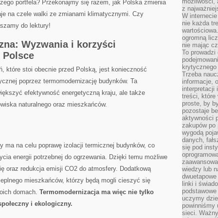
możliwości,
szego portfela? Przekonajmy się razem, jak Polska zmienia
z najważniej
aje na czele walki⁢ ze zmianami klimatycznymi. Czy⁢
W interneci
nie każda tr
aszamy do lektury!
wartościowa.
ogromną licz
zna: Wyzwania i korzyści
nie mając cz
To prowadzi
 Polsce
podejmowani
krytycznego 
 które stoi obecnie przed Polską, jest konieczność
Trzeba nauc
tycznej poprzez termomodernizację budynków. Ta⁣
informacje, 
interpretacj
większyć⁣ efektywność energetyczną kraju, ale także
treści, któr
proste, by b
dowiska naturalnego oraz mieszkańców.
pozostaje b
aktywności p
zakupów po 
wygodą pojaw
danych, fał
y ma na celu poprawę izolacji termicznej budynków, co
się pod inst
oprogramowa
cia energii⁤ potrzebnej ⁣do⁢ ogrzewania. Dzięki temu możliwe
zaawansowan
ię oraz redukcja emisji CO2 do atmosfery. Dodatkową
wiedzy lub n
dwuetapowe l
ieplnego mieszkańców, którzy będą mogli cieszyć się
linki i świa
podstawowe e
swoich domach.
Termomodernizacja ma więc ⁢nie tylko
uczymy dziec
połeczny ‌i ekologiczny.
powinniśmy u
sieci. Ważn