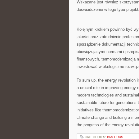
Wskazane⁤ jest⁢ również skorzystan
doświadczenie w ⁢tego typu projekt
Kolejnym‍ krokiem powinno być wyb
jakości oraz zatrudnienie ⁣profesjo
sporządzenie dokumentacji techni
obowiązującymi normami i przepisa
⁢finansowych, termomodernizacja m
inwestować w ekologiczne rozwiąz
To ⁣sum up, the ‌energy revolution 
a crucial role in improving energy
modern technologies and sustainabl
sustainable future for ‍generations 
initiatives like thermomodernizatio
climate change and building a mor
the progress of the ‌energy‌ revolu
CATEGORIES:
BIAŁORUŚ