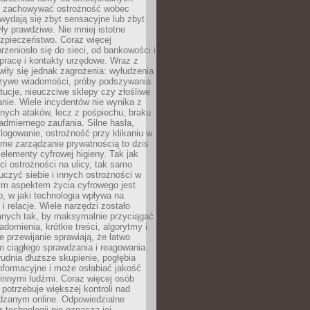
i i zachowywać ostrożność wobec
e wydają się zbyt sensacyjne lub zbyt
yły prawdziwe. Nie mniej istotne
ezpieczeństwo. Coraz więcej
rzeniosło się do sieci, od bankowości i
pracę i kontakty urzędowe. Wraz z
iły się jednak zagrożenia: wyłudzenia
szywe wiadomości, próby podszywania
ytucje, nieuczciwe sklepy czy złośliwe
nie. Wiele incydentów nie wynika z
ych ataków, lecz z pośpiechu, braku
admiernego zaufania. Silne hasła,
ogowanie, ostrożność przy klikaniu w
dome zarządzanie prywatnością to dziś
lementy cyfrowej higieny. Tak jak
i ostrożności na ulicy, tak samo
czyć siebie i innych ostrożności w
ym aspektem życia cyfrowego jest
, w jaki technologia wpływa na
 i relacje. Wiele narzędzi zostało
anych tak, by maksymalnie przyciągać
domienia, krótkie treści, algorytmy i
 przewijanie sprawiają, że łatwo
 ciągłego sprawdzania i reagowania.
trudnia dłuższe skupienie, pogłębia
nformacyjne i może osłabiać jakość
innymi ludźmi. Coraz więcej osób
potrzebuje większej kontroli nad
zanym online. Odpowiedzialne
z technologii nie oznacza jej