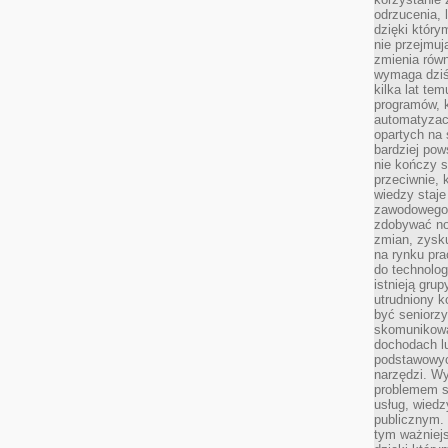
odrzucenia, 
dzięki który
nie przejmuj
zmienia rów
wymaga dziś
kilka lat te
programów, 
automatyzac
opartych na s
bardziej pow
nie kończy s
przeciwnie, 
wiedzy staje
zawodowego. 
zdobywać no
zmian, zysku
na rynku pra
do technolog
istnieją gru
utrudniony 
być seniorzy
skomunikowa
dochodach lu
podstawowyc
narzędzi. W
problemem s
usług, wiedz
publicznym. 
tym ważniejs