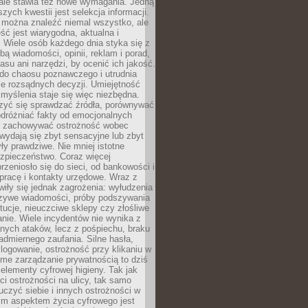
 ale stawia też nowe wymagania. Jedną
szych kwestii jest selekcja informacji.
e można znaleźć niemal wszystko, ale
eść jest wiarygodna, aktualna i
 Wiele osób każdego dnia styka się z
bą wiadomości, opinii, reklam i porad,
asu ani narzędzi, by ocenić ich jakość.
 do chaosu poznawczego i utrudnia
e rozsądnych decyzji. Umiejętność
myślenia staje się więc niezbędna.
zyć się sprawdzać źródła, porównywać
odróżniać fakty od emocjonalnych
i i zachowywać ostrożność wobec
e wydają się zbyt sensacyjne lub zbyt
yły prawdziwe. Nie mniej istotne
ezpieczeństwo. Coraz więcej
rzeniosło się do sieci, od bankowości i
pracę i kontakty urzędowe. Wraz z
iły się jednak zagrożenia: wyłudzenia
szywe wiadomości, próby podszywania
ytucje, nieuczciwe sklepy czy złośliwe
nie. Wiele incydentów nie wynika z
ych ataków, lecz z pośpiechu, braku
admiernego zaufania. Silne hasła,
ogowanie, ostrożność przy klikaniu w
dome zarządzanie prywatnością to dziś
lementy cyfrowej higieny. Tak jak
i ostrożności na ulicy, tak samo
czyć siebie i innych ostrożności w
ym aspektem życia cyfrowego jest