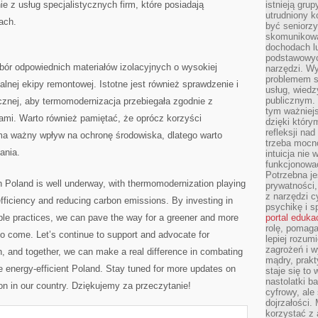
ie z usług specjalistycznych firm, które posiadają
istnieją gru
utrudniony 
ach.
być seniorzy
skomunikowa
dochodach lu
podstawowyc
ór ‌odpowiednich materiałów izolacyjnych o wysokiej
narzędzi. W
problemem s
nalnej ekipy remontowej. Istotne jest również sprawdzenie i
usług, wiedz
publicznym. 
cznej, aby termomodernizacja przebiegała zgodnie z
tym ważniejs
mi. Warto również pamiętać, że ⁣oprócz korzyści
dzięki którym
refleksji na
a ważny wpływ ​na ochronę środowiska,‌ dlatego warto
trzeba mocn
ania.
intuicja nie
funkcjonować
Potrzebna je
‌in Poland is well underway, with thermomodernization‌ playing
prywatności,
z narzędzi c
 efficiency and reducing carbon emissions. By investing in
psychikę i s
e practices, we can pave the way‍ for⁢ a greener and more
portal eduka
rolę, pomag
to‍ come. Let’s continue to support and advocate ‍for
lepiej rozum
zagrożeń i 
n, and together, ‍we can make a real difference in combating
mądry, prakt
e energy-efficient Poland. Stay tuned for more updates on
staje się to
nastolatki b
tion in our country. Dziękujemy za przeczytanie!
cyfrowy, ale
dojrzałości.
korzystać z 