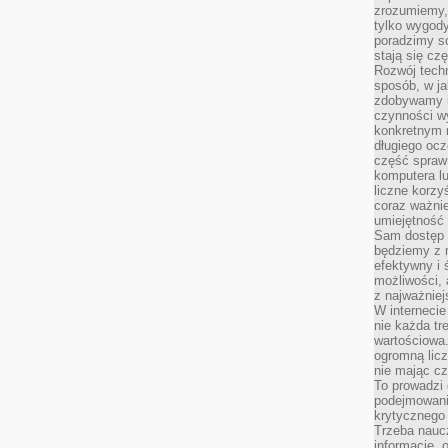
zrozumiemy,
tylko wygody,
poradzimy so
stają się cz
Rozwój techn
sposób, w ja
zdobywamy i
czynności w
konkretnym 
długiego oc
część spraw
komputera lu
liczne korzy
coraz ważnie
umiejętność 
Sam dostęp 
będziemy z 
efektywny i 
możliwości,
z najważniej
W interneci
nie każda tr
wartościowa.
ogromną licz
nie mając cz
To prowadzi
podejmowani
krytycznego 
Trzeba nauc
informacje, 