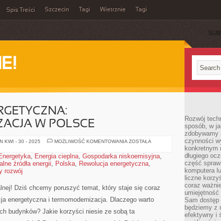
Szczecin
Tagi
Wietrznie
Tagi
Spis Treści
SUB
E!
RGETYCZNA:
Rozwój techn
ACJA W POLSCE
sposób, w ja
zdobywamy i
czynności w
REWOLUCJA
 KWI - 30 - 2025
MOŻLIWOŚĆ KOMENTOWANIA
ZOSTAŁA
ENERGETYCZNA:
konkretnym 
TERMOMODERNIZACJA
długiego oc
Energetyka
,
Energia cieplna
,
Gospodarka niskoemisyjna
,
W
część spraw
lne źródła energii
,
Polska
,
Rewolucja energetyczna
POLSCE
,
komputera lu
 rozwój
liczne korzy
coraz ważnie
ialnej! Dziś chcemy poruszyć temat, który staje się coraz
umiejętność 
cja energetyczna i termomodernizacja. Dlaczego warto
Sam dostęp 
będziemy z 
h budynków? Jakie korzyści niesie ze​ sobą ta
efektywny i 