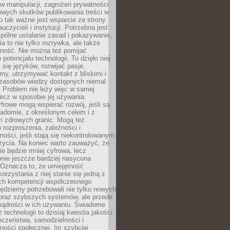
 manipulacji, zagrożeń prywatności
owych skutków publikowania treści w
go tak ważne jest wsparcie ze strony
uczycieli i instytucji. Potrzebna jest
pólne ustalanie zasad i pokazywanie,
ia to nie tylko rozrywka, ale także
lność. Nie można też pomijać
potencjału technologii. To dzięki niej
ć się języków, rozwijać pasje,
rmy, utrzymywać kontakt z bliskimi i
 zasobów wiedzy dostępnych niemal
 Problem nie leży więc w samej
 lecz w sposobie jej używania.
frowe mogą wspierać rozwój, jeśli są
adomie, z określonym celem i z
 zdrowych granic. Mogą też
 rozproszenia, zależności i
ości, jeśli stają się niekontrolowanym
życia. Na koniec warto zauważyć, że
ie będzie mniej cyfrowa, lecz
nie jeszcze bardziej nasycona
 Oznacza to, że umiejętność
orzystania z niej stanie się jedną z
h kompetencji współczesnego
ędziemy potrzebowali nie tylko nowych
coraz szybszych systemów, ale przede
ądrości w ich używaniu. Świadome
 technologii to dzisiaj kwestia jakości
eczeństwa, samodzielności i
ności społecznej. Im szybciej