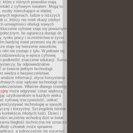
py, które z różnych powodów mają
kontakt z cyfrowym światem. Mogą to
, osoby mieszkające w słabiej
nych regionach, ludzie o niższych
b ci, którzy nie mieli okazji zdobyć
h umiejętności obsługi nowych
ykluczenie cyfrowe staje się poważnym
połecznym, bo ogranicza dostęp do
y, rynku pracy i uczestnictwa w życiu
Im bardziej świat przenosi się do sieci,
ze staje się tworzenie warunków,
 nikt nie zostaje z tyłu. W połowie tej
d codziennością w epoce cyfrowej
o podkreślić znaczenie edukacji. Sama
 wystarczy, by odpowiedzialnie
 w świecie pełnym technologii.
st wiedza o bezpieczeństwie,
 analizie informacji, etyce korzystania
yfrowych oraz wpływie technologii na
połeczeństwo. Właśnie dlatego rzetelny
cyjny
może odgrywać coraz większą
ając użytkownikom w każdym wieku
ieć cyfrową rzeczywistość, unikać
wykorzystywać technologię w sposób
yczny i korzystny. Szczególnie istotne
 w kontekście młodych ludzi. Dzieci i
ardzo wcześnie wchodzą dziś w świat
 sama biegłość techniczna nie oznacza
 Młody człowiek może sprawnie
aplikacji, a jednocześnie nie rozumieć