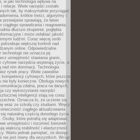
, w jaki technologia wpływa na
 i relacje. Wiele narzędzi zostało
anych tak, by maksymalnie przyciągać
domienia, krótkie treści, algorytmy i
 przewijanie sprawiają, że łatwo
 ciągłego sprawdzania i reagowania.
trudnia dłuższe skupienie, pogłębia
nformacyjne i może osłabiać jakość
innymi ludźmi. Coraz więcej osób
potrzebuje większej kontroli nad
zanym online. Odpowiedzialne
z technologii nie oznacza jej
lecz umiejętność stawiania granic,
m cyfrowe narzędzia wspierają życie, a
ą nad nim dominacji. Technologia
nież rynek pracy. Wiele zawodów
 kompetencji cyfrowych, które jeszcze
mu nie były konieczne. Obsługa nowych
komunikacja zdalna, praca na danych,
ja czy wykorzystanie narzędzi
ztucznej inteligencji stają się coraz
szechne. Oznacza to, że uczenie się
ię wraz ze szkołą czy studiami. Wręcz
konieczność ciągłego aktualizowania
 się naturalną częścią dorosłego życia
Osoby, które potrafią się adaptować,
we umiejętności i rozumieć kierunek
ją większą stabilność i elastyczność
cy. Warto jednak pamiętać, że dostęp
ii nie jest równy dla wszystkich. Wciąż