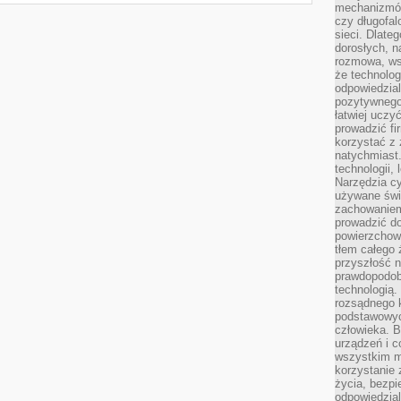
mechanizmów
czy długofal
sieci. Dlate
dorosłych, na
rozmowa, ws
że technolog
odpowiedzia
pozytywnego 
łatwiej uczy
prowadzić fi
korzystać z
natychmiast.
technologii,
Narzędzia cy
używane świ
zachowaniem
prowadzić do
powierzchown
tłem całego 
przyszłość n
prawdopodob
technologią.
rozsądnego k
podstawowyc
człowieka. B
urządzeń i 
wszystkim m
korzystanie z
życia, bezpi
odpowiedzial