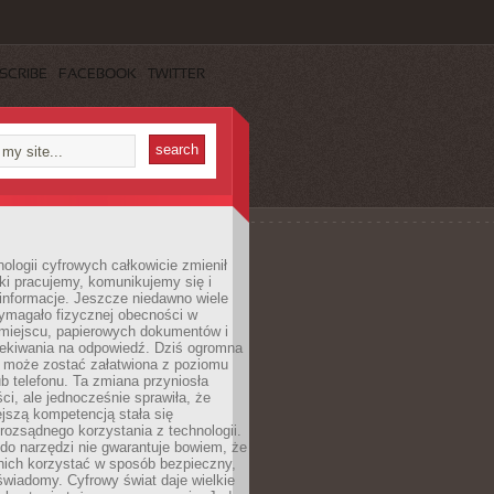
SCRIBE
FACEBOOK
TWITTER
ologii cyfrowych całkowicie zmienił
ki pracujemy, komunikujemy się i
nformacje. Jeszcze niedawno wiele
ymagało fizycznej obecności w
miejscu, papierowych dokumentów i
zekiwania na odpowiedź. Dziś ogromna
 może zostać załatwiona z poziomu
b telefonu. Ta zmiana przyniosła
ści, ale jednocześnie sprawiła, że
jszą kompetencją stała się
rozsądnego korzystania z technologii.
do narzędzi nie gwarantuje bowiem, że
nich korzystać w sposób bezpieczny,
świadomy. Cyfrowy świat daje wielkie