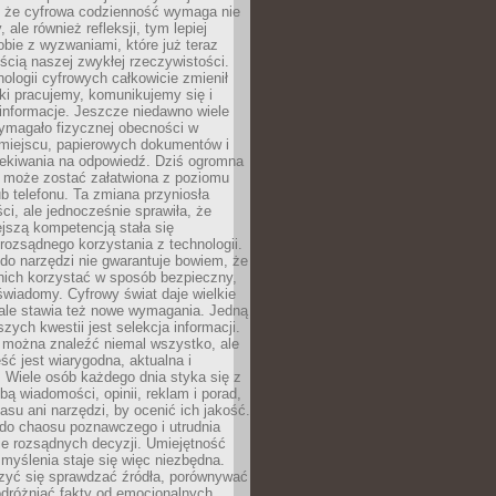
 że cyfrowa codzienność wymaga nie
 ale również refleksji, tym lepiej
bie z wyzwaniami, które już teraz
ęścią naszej zwykłej rzeczywistości.
ologii cyfrowych całkowicie zmienił
ki pracujemy, komunikujemy się i
nformacje. Jeszcze niedawno wiele
ymagało fizycznej obecności w
miejscu, papierowych dokumentów i
zekiwania na odpowiedź. Dziś ogromna
 może zostać załatwiona z poziomu
b telefonu. Ta zmiana przyniosła
ści, ale jednocześnie sprawiła, że
jszą kompetencją stała się
rozsądnego korzystania z technologii.
do narzędzi nie gwarantuje bowiem, że
nich korzystać w sposób bezpieczny,
świadomy. Cyfrowy świat daje wielkie
 ale stawia też nowe wymagania. Jedną
szych kwestii jest selekcja informacji.
e można znaleźć niemal wszystko, ale
eść jest wiarygodna, aktualna i
 Wiele osób każdego dnia styka się z
bą wiadomości, opinii, reklam i porad,
asu ani narzędzi, by ocenić ich jakość.
 do chaosu poznawczego i utrudnia
e rozsądnych decyzji. Umiejętność
myślenia staje się więc niezbędna.
zyć się sprawdzać źródła, porównywać
odróżniać fakty od emocjonalnych