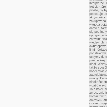
interpretacj
treści, któr
proste, by b
pozostaje b
aktywności p
zakupów po 
wygodą pojaw
danych, fał
się pod inst
oprogramowa
zaawansowan
wiedzy lub n
dwuetapowe l
linki i świa
podstawowe e
uczymy dziec
powinniśmy u
sieci. Ważn
także sposób
koncentrację
zaprojektow
uwagę. Powia
nieskończone
wpaść w rytm
To z kolei u
zmęczenie i
kontaktów z 
zauważa, że 
czasem spęd
korzystanie 