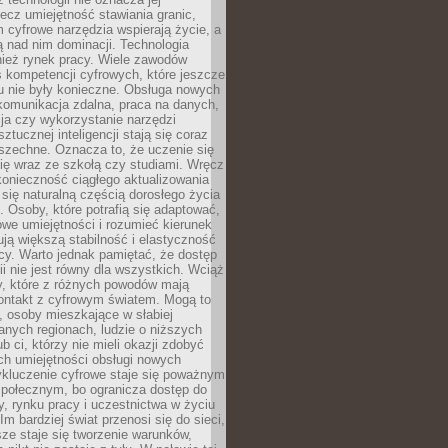
lecz umiejętność stawiania granic,
m cyfrowe narzędzia wspierają życie, a
ą nad nim dominacji. Technologia
nież rynek pracy. Wiele zawodów
 kompetencji cyfrowych, które jeszcze
mu nie były konieczne. Obsługa nowych
komunikacja zdalna, praca na danych,
ja czy wykorzystanie narzędzi
ztucznej inteligencji stają się coraz
szechne. Oznacza to, że uczenie się
ię wraz ze szkołą czy studiami. Wręcz
konieczność ciągłego aktualizowania
 się naturalną częścią dorosłego życia
Osoby, które potrafią się adaptować,
we umiejętności i rozumieć kierunek
ją większą stabilność i elastyczność
cy. Warto jednak pamiętać, że dostęp
ii nie jest równy dla wszystkich. Wciąż
py, które z różnych powodów mają
kontakt z cyfrowym światem. Mogą to
, osoby mieszkające w słabiej
nych regionach, ludzie o niższych
b ci, którzy nie mieli okazji zdobyć
h umiejętności obsługi nowych
ykluczenie cyfrowe staje się poważnym
połecznym, bo ogranicza dostęp do
y, rynku pracy i uczestnictwa w życiu
Im bardziej świat przenosi się do sieci,
ze staje się tworzenie warunków,