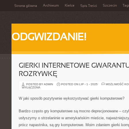
Archiwum
Kielce
Szczecin
Tag
Strona główna
Spis Treści
ODGWIZDANIE!
GIERKI INTERNETOWE GWARANT
ROZRYWKĘ
POSTED BY ADMIN
POSTED ON LIP - 1 - 2025
MOŻLIWOŚĆ K
WYŁĄCZONA
W jaki sposób pozytywnie wykorzystywać gierki komputerowe?
Bardzo często gry komputerowe są mocno deprecjonowane – czyl
usłyszymy o strzelaninie w amerykańskim mieście, najważniejszy
prócz napastnika, są gry komputerowe. Moim zdaniem gierki kom