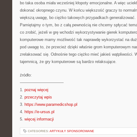
bo taka osoba miała wcześniej kłopoty emocjonalne. A więc uciek
dokonać okropnego czynu. W końcu większość graczy to normalni
większą uwagę, bo ciężko takowych przypadkach generalizować.
Pamiętajmy o tym, bo z całą pewnością nie chcemy spłycać tem
co zrobić, jeżeli w grę wchodzi wykorzystywanie gierek komputero
komputerowe mamy możliwość tak naprawdę wykorzystać na du
pod uwagę to, że przecież dzięki właśnie grom komputerowym na
zrelaksować się. Odnośnie tego ciężko mieć jakieś wątpliwości. 
tajemnicą, że gry komputerowe są bardzo relaksujące.
źródło:
———————————
1.
poznaj więcej
2.
przeczytaj wpis
3.
https://www.paramedicshop.pl
4.
https://e-ursus.pl
5.
więcej informacji
CATEGORIES:
ARTYKUŁY SPONSOROWANE