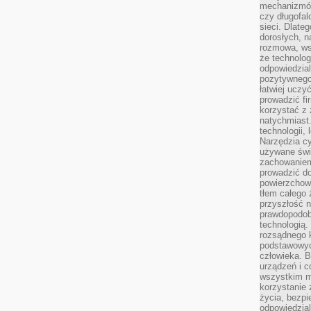
mechanizmów
czy długofal
sieci. Dlate
dorosłych, na
rozmowa, ws
że technolog
odpowiedzia
pozytywnego 
łatwiej uczy
prowadzić fi
korzystać z
natychmiast.
technologii,
Narzędzia cy
używane świ
zachowaniem
prowadzić do
powierzchown
tłem całego 
przyszłość n
prawdopodob
technologią.
rozsądnego k
podstawowyc
człowieka. B
urządzeń i 
wszystkim m
korzystanie z
życia, bezpi
odpowiedzial