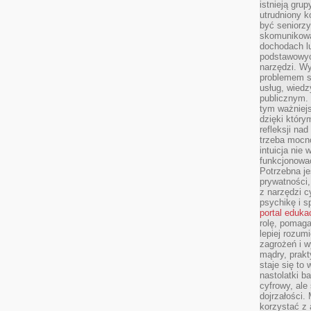
istnieją gru
utrudniony 
być seniorzy
skomunikowa
dochodach lu
podstawowyc
narzędzi. W
problemem s
usług, wiedz
publicznym. 
tym ważniejs
dzięki którym
refleksji na
trzeba mocn
intuicja nie
funkcjonować
Potrzebna je
prywatności,
z narzędzi c
psychikę i s
portal eduka
rolę, pomag
lepiej rozum
zagrożeń i 
mądry, prakt
staje się to
nastolatki b
cyfrowy, ale
dojrzałości.
korzystać z 