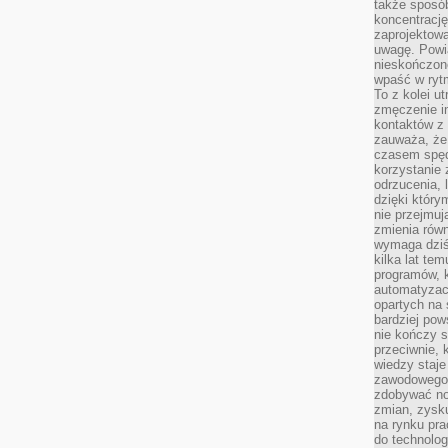
także sposób
koncentrację
zaprojektow
uwagę. Powia
nieskończone
wpaść w rytm
To z kolei u
zmęczenie i
kontaktów z 
zauważa, że 
czasem spęd
korzystanie 
odrzucenia, 
dzięki który
nie przejmuj
zmienia rów
wymaga dziś
kilka lat te
programów, 
automatyzac
opartych na s
bardziej pow
nie kończy s
przeciwnie, 
wiedzy staje
zawodowego. 
zdobywać no
zmian, zysku
na rynku pra
do technolog