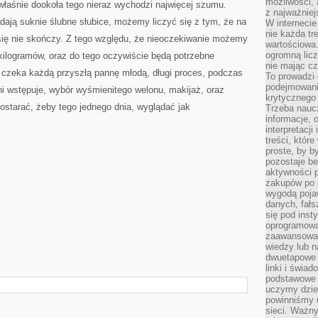
możliwości,
 właśnie dookoła tego nieraz wychodzi najwięcej szumu.
z najważniej
adają suknie ślubne słubice, możemy liczyć się z tym, że na
W interneci
nie każda tr
 się nie skończy. Z tego względu, że nieoczekiwanie możemy
wartościowa.
ogromną licz
 kilogramów, oraz do tego oczywiście będą potrzebne
nie mając cz
o czeka każdą przyszłą pannę młodą, długi proces, podczas
To prowadzi
podejmowani
ni wstępuje, wybór wyśmienitego welonu, makijaż, oraz
krytycznego 
postarać, żeby tego jednego dnia, wyglądać jak
Trzeba nauc
informacje, 
interpretacj
treści, któr
proste, by b
pozostaje b
aktywności p
zakupów po 
wygodą pojaw
danych, fał
się pod inst
oprogramowa
zaawansowan
wiedzy lub n
dwuetapowe l
linki i świa
podstawowe e
uczymy dziec
powinniśmy u
sieci. Ważn