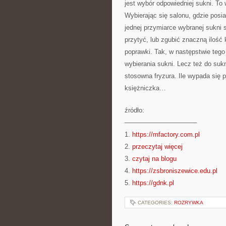
jest wybór odpowiedniej sukni. To
Wybierając się salonu, gdzie posi
jednej przymiarce wybranej sukni
przytyć, lub zgubić znaczną ilość
poprawki. Tak, w następstwie teg
wybierania sukni. Lecz też do suk
stosowna fryzura. Ile wypada się 
księżniczka…
źródło:
———————————
1.
https://mfactory.com.pl
2.
przeczytaj więcej
3.
czytaj na blogu
4.
https://zsbroniszewice.edu.pl
5.
https://gdnk.pl
CATEGORIES:
ROZRYWKA