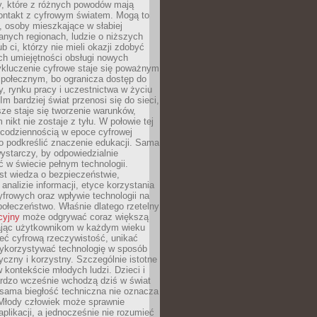
py, które z różnych powodów mają
kontakt z cyfrowym światem. Mogą to
, osoby mieszkające w słabiej
nych regionach, ludzie o niższych
b ci, którzy nie mieli okazji zdobyć
h umiejętności obsługi nowych
ykluczenie cyfrowe staje się poważnym
połecznym, bo ogranicza dostęp do
y, rynku pracy i uczestnictwa w życiu
Im bardziej świat przenosi się do sieci,
ze staje się tworzenie warunków,
 nikt nie zostaje z tyłu. W połowie tej
d codziennością w epoce cyfrowej
o podkreślić znaczenie edukacji. Sama
 wystarczy, by odpowiedzialnie
 w świecie pełnym technologii.
st wiedza o bezpieczeństwie,
 analizie informacji, etyce korzystania
yfrowych oraz wpływie technologii na
połeczeństwo. Właśnie dlatego rzetelny
cyjny
może odgrywać coraz większą
ając użytkownikom w każdym wieku
ieć cyfrową rzeczywistość, unikać
wykorzystywać technologię w sposób
yczny i korzystny. Szczególnie istotne
 w kontekście młodych ludzi. Dzieci i
ardzo wcześnie wchodzą dziś w świat
 sama biegłość techniczna nie oznacza
 Młody człowiek może sprawnie
aplikacji, a jednocześnie nie rozumieć