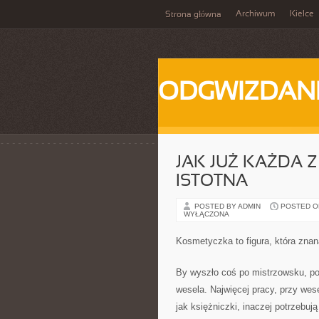
Archiwum
Kielce
Strona główna
ODGWIZDANI
JAK JUŻ KAŻDA Z
ISTOTNA
POSTED BY ADMIN
POSTED ON
WYŁĄCZONA
Kosmetyczka to figura, która znan
By wyszło coś po mistrzowsku, pot
wesela. Najwięcej pracy, przy wes
jak księżniczki, inaczej potrzebuj