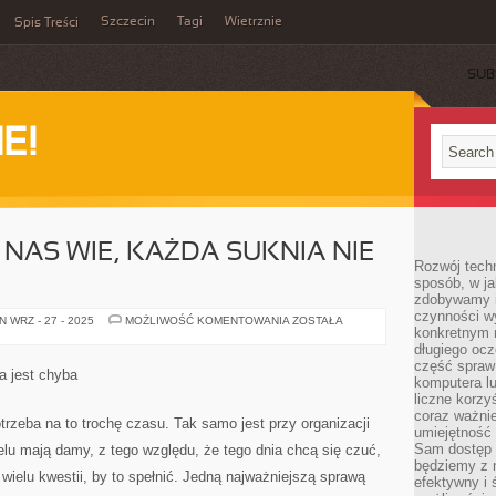
Szczecin
Tagi
Wietrznie
Spis Treści
SUB
E!
 NAS WIE, KAŻDA SUKNIA NIE
Rozwój techn
sposób, w ja
zdobywamy i
czynności w
JAK
 WRZ - 27 - 2025
MOŻLIWOŚĆ KOMENTOWANIA
ZOSTAŁA
konkretnym 
JUŻ
KAŻDA
długiego oc
Z
część spraw
NAS
a jest chyba
WIE,
komputera lu
KAŻDA
liczne korzy
SUKNIA
coraz ważnie
NIE
rzeba na to trochę czasu. Tak samo jest przy organizacji
ISTOTNA
umiejętność 
Sam dostęp 
elu mają damy, z tego względu, że tego dnia chcą się czuć,
będziemy z 
ą wielu kwestii, by to spełnić. Jedną najważniejszą sprawą
efektywny i 