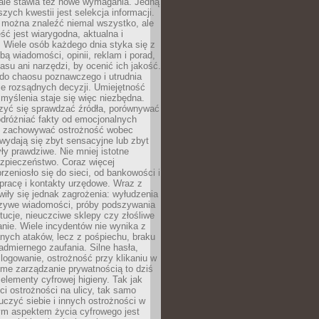
 ale stawia też nowe wymagania. Jedną
szych kwestii jest selekcja informacji.
e można znaleźć niemal wszystko, ale
eść jest wiarygodna, aktualna i
 Wiele osób każdego dnia styka się z
bą wiadomości, opinii, reklam i porad,
asu ani narzędzi, by ocenić ich jakość.
 do chaosu poznawczego i utrudnia
e rozsądnych decyzji. Umiejętność
myślenia staje się więc niezbędna.
zyć się sprawdzać źródła, porównywać
odróżniać fakty od emocjonalnych
i i zachowywać ostrożność wobec
e wydają się zbyt sensacyjne lub zbyt
yły prawdziwe. Nie mniej istotne
ezpieczeństwo. Coraz więcej
rzeniosło się do sieci, od bankowości i
pracę i kontakty urzędowe. Wraz z
iły się jednak zagrożenia: wyłudzenia
szywe wiadomości, próby podszywania
ytucje, nieuczciwe sklepy czy złośliwe
nie. Wiele incydentów nie wynika z
ych ataków, lecz z pośpiechu, braku
admiernego zaufania. Silne hasła,
ogowanie, ostrożność przy klikaniu w
dome zarządzanie prywatnością to dziś
lementy cyfrowej higieny. Tak jak
i ostrożności na ulicy, tak samo
czyć siebie i innych ostrożności w
ym aspektem życia cyfrowego jest