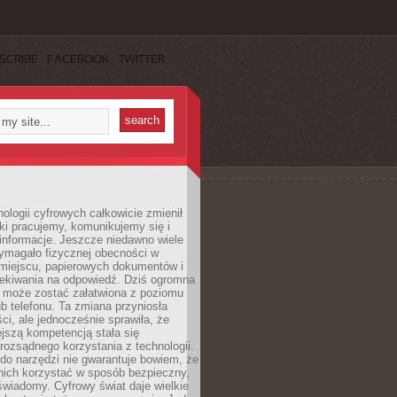
SCRIBE
FACEBOOK
TWITTER
ologii cyfrowych całkowicie zmienił
ki pracujemy, komunikujemy się i
nformacje. Jeszcze niedawno wiele
ymagało fizycznej obecności w
miejscu, papierowych dokumentów i
zekiwania na odpowiedź. Dziś ogromna
 może zostać załatwiona z poziomu
b telefonu. Ta zmiana przyniosła
ści, ale jednocześnie sprawiła, że
jszą kompetencją stała się
rozsądnego korzystania z technologii.
do narzędzi nie gwarantuje bowiem, że
nich korzystać w sposób bezpieczny,
świadomy. Cyfrowy świat daje wielkie