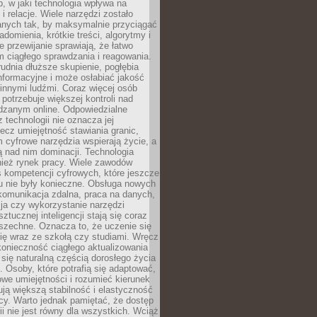
, w jaki technologia wpływa na
 i relacje. Wiele narzędzi zostało
anych tak, by maksymalnie przyciągać
domienia, krótkie treści, algorytmy i
 przewijanie sprawiają, że łatwo
 ciągłego sprawdzania i reagowania.
trudnia dłuższe skupienie, pogłębia
nformacyjne i może osłabiać jakość
innymi ludźmi. Coraz więcej osób
potrzebuje większej kontroli nad
zanym online. Odpowiedzialne
z technologii nie oznacza jej
lecz umiejętność stawiania granic,
m cyfrowe narzędzia wspierają życie, a
ą nad nim dominacji. Technologia
nież rynek pracy. Wiele zawodów
 kompetencji cyfrowych, które jeszcze
mu nie były konieczne. Obsługa nowych
komunikacja zdalna, praca na danych,
ja czy wykorzystanie narzędzi
ztucznej inteligencji stają się coraz
szechne. Oznacza to, że uczenie się
ię wraz ze szkołą czy studiami. Wręcz
konieczność ciągłego aktualizowania
 się naturalną częścią dorosłego życia
Osoby, które potrafią się adaptować,
we umiejętności i rozumieć kierunek
ją większą stabilność i elastyczność
cy. Warto jednak pamiętać, że dostęp
ii nie jest równy dla wszystkich. Wciąż