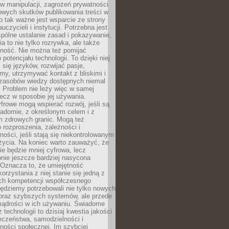
 manipulacji, zagrożeń prywatności
owych skutków publikowania treści w
go tak ważne jest wsparcie ze strony
uczycieli i instytucji. Potrzebna jest
pólne ustalanie zasad i pokazywanie,
ia to nie tylko rozrywka, ale także
lność. Nie można też pomijać
potencjału technologii. To dzięki niej
ć się języków, rozwijać pasje,
rmy, utrzymywać kontakt z bliskimi i
 zasobów wiedzy dostępnych niemal
 Problem nie leży więc w samej
 lecz w sposobie jej używania.
frowe mogą wspierać rozwój, jeśli są
adomie, z określonym celem i z
 zdrowych granic. Mogą też
 rozproszenia, zależności i
ości, jeśli stają się niekontrolowanym
życia. Na koniec warto zauważyć, że
ie będzie mniej cyfrowa, lecz
nie jeszcze bardziej nasycona
 Oznacza to, że umiejętność
orzystania z niej stanie się jedną z
h kompetencji współczesnego
ędziemy potrzebowali nie tylko nowych
coraz szybszych systemów, ale przede
ądrości w ich używaniu. Świadome
 technologii to dzisiaj kwestia jakości
eczeństwa, samodzielności i
ności społecznej. Im szybciej