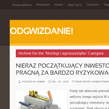
Archiwum
Kielce
Szczecin
Tag
Strona główna
Spis Treści
ODGWIZDANIE!
Archive for the ‘Noclegi i agroturystyka’ Category
NIERAZ POCZĄTKUJĄCY INWESTO
PRAGNĄ ZA BARDZO RYZYKOWA
POSTED BY ADMIN
SIE - 28 - 2025
MOŻLIWOŚĆ KOMENTOWA
Kiedy tak właściwie potrzeb
widzimy innego wyjścia W 
początkujący inwestorzy ni
ryzykować. Brak obycia w św