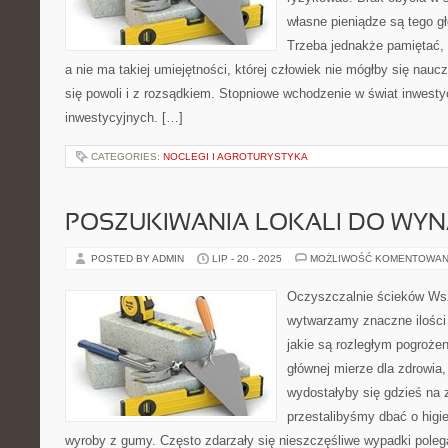
własne pieniądze są tego 
Trzeba jednakże pamiętać,
a nie ma takiej umiejętności, której człowiek nie mógłby się nau
się powoli i z rozsądkiem. Stopniowe wchodzenie w świat inwesty
inwestycyjnych. […]
CATEGORIES:
NOCLEGI I AGROTURYSTYKA
POSZUKIWANIA LOKALI DO WYN
POSTED BY ADMIN
LIP - 20 - 2025
MOŻLIWOŚĆ KOMENTOWAN
Oczyszczalnie ścieków Ws
wytwarzamy znaczne ilości 
jakie są rozległym pogroże
głównej mierze dla zdrowia, 
wydostałyby się gdzieś na 
przestalibyśmy dbać o higi
wyroby z gumy. Często zdarzały się nieszczęśliwe wypadki polega