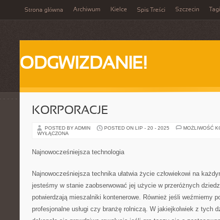
Archiwum
Kielce
Szczecin
Tag
Strona główna
Spis Treści
ODGWIZDANIE!
KORPORACJE
POSTED BY ADMIN
POSTED ON LIP - 20 - 2025
MOŻLIWOŚĆ 
WYŁĄCZONA
Najnowocześniejsza technologia
Najnowocześniejsza technika ułatwia życie człowiekowi na każdy
jesteśmy w stanie zaobserwować jej użycie w przeróżnych dziedzi
potwierdzają mieszalniki kontenerowe. Również jeśli weźmiemy 
profesjonalne usługi czy branżę rolniczą. W jakiejkolwiek z tych 