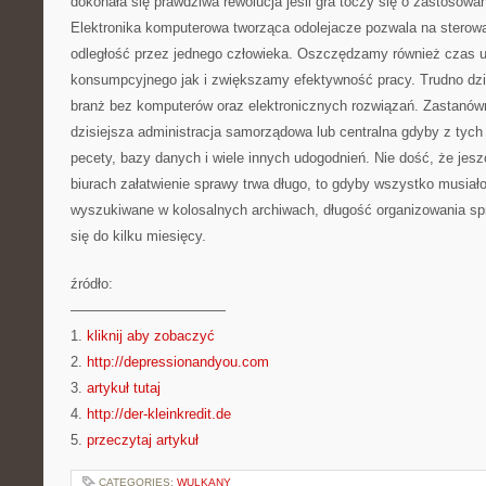
dokonała się prawdziwa rewolucja jeśli gra toczy się o zastosowa
Elektronika komputerowa tworząca odolejacze pozwala na sterow
odległość przez jednego człowieka. Oszczędzamy również czas u
konsumpcyjnego jak i zwiększamy efektywność pracy. Trudno dzi
branż bez komputerów oraz elektronicznych rozwiązań. Zastanów
dzisiejsza administracja samorządowa lub centralna gdyby z tyc
pecety, bazy danych i wiele innych udogodnień. Nie dość, że jesz
biurach załatwienie sprawy trwa długo, to gdyby wszystko musiało
wyszukiwane w kolosalnych archiwach, długość organizowania sp
się do kilku miesięcy.
źródło:
———————————
1.
kliknij aby zobaczyć
2.
http://depressionandyou.com
3.
artykuł tutaj
4.
http://der-kleinkredit.de
5.
przeczytaj artykuł
CATEGORIES:
WULKANY