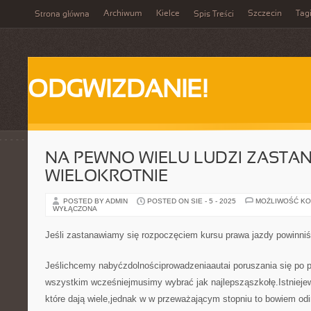
Archiwum
Kielce
Szczecin
Tag
Strona główna
Spis Treści
ODGWIZDANIE!
NA PEWNO WIELU LUDZI ZASTAN
WIELOKROTNIE
POSTED BY ADMIN
POSTED ON SIE - 5 - 2025
MOŻLIWOŚĆ K
WYŁĄCZONA
Jeśli zastanawiamy się rozpoczęciem kursu prawa jazdy powinn
Jeślichcemy nabyćzdolnościprowadzeniaautai poruszania się po 
wszystkim wcześniejmusimy wybrać jak najlepsząszkołę.Istniejew
które dają wiele,jednak w w przeważającym stopniu to bowiem od