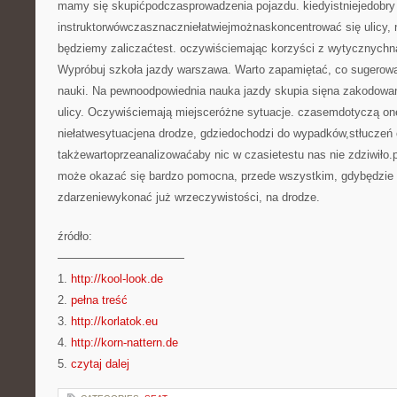
mamy się skupićpodczasprowadzenia pojazdu. kiedyistniejedobry
instruktorwówczasznaczniełatwiejmożnaskoncentrować się ulicy, n
będziemy zaliczaćtest. oczywiściemając korzyści z wytycznychna
Wypróbuj szkoła jazdy warszawa. Warto zapamiętać, co sugerował
nauki. Na pewnoodpowiednia nauka jazdy skupia sięna zakodowan
ulicy. Oczywiściemają miejsceróżne sytuacje. czasemdotyczą on
niełatwesytuacjena drodze, gdziedochodzi do wypadków,stłuczeń 
takżewartoprzeanalizowaćaby nic w czasietestu nas nie zdziwił
może okazać się bardzo pomocna, przede wszystkim, gdybędzie t
zdarzeniewykonać już wrzeczywistości, na drodze.
źródło:
———————————
1.
http://kool-look.de
2.
pełna treść
3.
http://korlatok.eu
4.
http://korn-nattern.de
5.
czytaj dalej