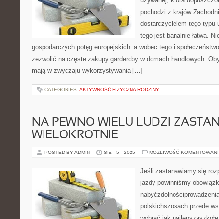
używanej, która dopuszczon
pochodzi z krajów Zachodn
dostarczycielem tego typu
tego jest banalnie łatwa. N
gospodarczych potęg europejskich, a wobec tego i społeczeństw
zezwolić na częste zakupy garderoby w domach handlowych. Oby
mają w zwyczaju wykorzystywania […]
CATEGORIES:
AKTYWNOŚĆ FIZYCZNA RODZINY
NA PEWNO WIELU LUDZI ZASTAN
WIELOKROTNIE
POSTED BY ADMIN
SIE - 5 - 2025
MOŻLIWOŚĆ KOMENTOWAN
Jeśli zastanawiamy się ro
jazdy powinniśmy obowiąz
nabyćzdolnościprowadzeniaa
polskichszosach przede w
wybrać jak najlepsząszkołę.