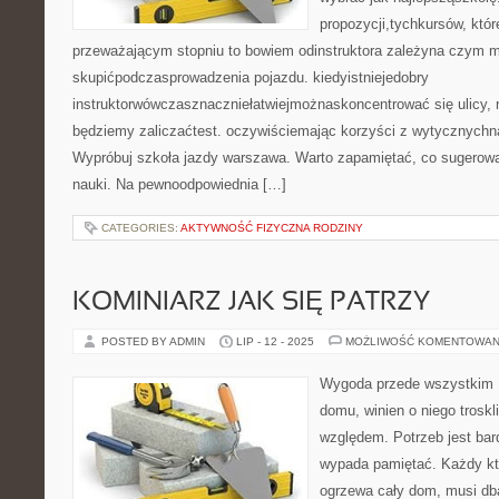
propozycji,tychkursów, któr
przeważającym stopniu to bowiem odinstruktora zależyna czym 
skupićpodczasprowadzenia pojazdu. kiedyistniejedobry
instruktorwówczasznaczniełatwiejmożnaskoncentrować się ulicy, n
będziemy zaliczaćtest. oczywiściemając korzyści z wytycznychna
Wypróbuj szkoła jazdy warszawa. Warto zapamiętać, co sugerował
nauki. Na pewnoodpowiednia […]
CATEGORIES:
AKTYWNOŚĆ FIZYCZNA RODZINY
KOMINIARZ JAK SIĘ PATRZY
POSTED BY ADMIN
LIP - 12 - 2025
MOŻLIWOŚĆ KOMENTOWAN
Wygoda przede wszystkim K
domu, winien o niego troskl
względem. Potrzeb jest bar
wypada pamiętać. Każdy kt
ogrzewa cały dom, musi db