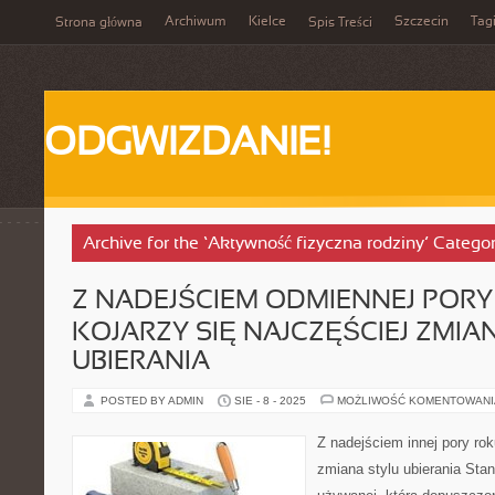
Archiwum
Kielce
Szczecin
Tag
Strona główna
Spis Treści
ODGWIZDANIE!
Archive for the ‘Aktywność fizyczna rodziny’ Catego
Z NADEJŚCIEM ODMIENNEJ POR
KOJARZY SIĘ NAJCZĘŚCIEJ ZMIA
UBIERANIA
POSTED BY ADMIN
SIE - 8 - 2025
MOŻLIWOŚĆ KOMENTOWAN
Z nadejściem innej pory rok
zmiana stylu ubierania St