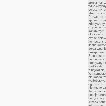
zrozumiemy,
tylko wygody,
poradzimy so
stają się cz
Rozwój techn
sposób, w ja
zdobywamy i
czynności w
konkretnym 
długiego oc
część spraw
komputera lu
liczne korzy
coraz ważnie
umiejętność 
Sam dostęp 
będziemy z 
efektywny i 
możliwości,
z najważniej
W interneci
nie każda tr
wartościowa.
ogromną licz
nie mając cz
To prowadzi
podejmowani
krytycznego 
Trzeba nauc
informacje, 