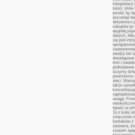
interpretacj
treści, któr
proste, by b
pozostaje b
aktywności p
zakupów po 
wygodą pojaw
danych, fał
się pod inst
oprogramowa
zaawansowan
wiedzy lub n
dwuetapowe l
linki i świa
podstawowe e
uczymy dziec
powinniśmy u
sieci. Ważn
także sposób
koncentrację
zaprojektow
uwagę. Powia
nieskończone
wpaść w rytm
To z kolei u
zmęczenie i
kontaktów z 
zauważa, że 
czasem spęd
korzystanie 