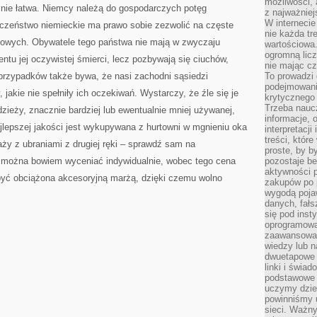
możliwości,
lnie łatwa. Niemcy należą do gospodarczych potęg
z najważniej
W interneci
łeczeństwo niemieckie ma prawo sobie zezwolić na częste
nie każda tr
owych. Obywatele tego państwa nie mają w zwyczaju
wartościowa.
ogromną licz
tu jej oczywistej śmierci, lecz pozbywają się ciuchów,
nie mając cz
przypadków także bywa, że nasi zachodni sąsiedzi
To prowadzi
podejmowani
 jakie nie spełniły ich oczekiwań. Wystarczy, że źle się je
krytycznego 
Trzeba nauc
dzieży, znacznie bardziej lub ewentualnie mniej używanej,
informacje, 
ajlepszej jakości jest wykupywana z hurtowni w mgnieniu oka
interpretacj
treści, któr
ży z ubraniami z drugiej ręki – sprawdź sam na
proste, by b
ie można bowiem wyceniać indywidualnie, wobec tego cena
pozostaje b
aktywności p
być obciążona akcesoryjną marżą, dzięki czemu wolno
zakupów po 
wygodą pojaw
danych, fał
się pod inst
oprogramowa
zaawansowan
wiedzy lub n
dwuetapowe l
linki i świa
podstawowe e
uczymy dziec
powinniśmy u
sieci. Ważn