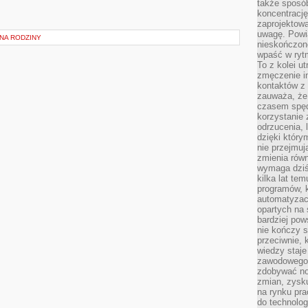
także sposób
koncentrację
zaprojektow
uwagę. Powia
NA RODZINY
nieskończone
wpaść w rytm
To z kolei u
zmęczenie i
kontaktów z 
zauważa, że 
czasem spęd
korzystanie 
odrzucenia, 
dzięki który
nie przejmuj
zmienia rów
wymaga dziś
kilka lat te
programów, 
automatyzac
opartych na s
bardziej pow
nie kończy s
przeciwnie, 
wiedzy staje
zawodowego. 
zdobywać no
zmian, zysku
na rynku pra
do technolog