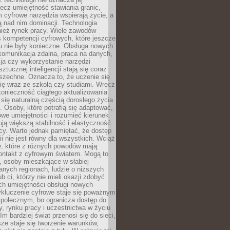
lecz umiejętność stawiania granic,
m cyfrowe narzędzia wspierają życie, a
ą nad nim dominacji. Technologia
nież rynek pracy. Wiele zawodów
 kompetencji cyfrowych, które jeszcze
mu nie były konieczne. Obsługa nowych
komunikacja zdalna, praca na danych,
ja czy wykorzystanie narzędzi
ztucznej inteligencji stają się coraz
szechne. Oznacza to, że uczenie się
ię wraz ze szkołą czy studiami. Wręcz
konieczność ciągłego aktualizowania
 się naturalną częścią dorosłego życia
Osoby, które potrafią się adaptować,
we umiejętności i rozumieć kierunek
ją większą stabilność i elastyczność
cy. Warto jednak pamiętać, że dostęp
ii nie jest równy dla wszystkich. Wciąż
py, które z różnych powodów mają
kontakt z cyfrowym światem. Mogą to
, osoby mieszkające w słabiej
nych regionach, ludzie o niższych
b ci, którzy nie mieli okazji zdobyć
h umiejętności obsługi nowych
ykluczenie cyfrowe staje się poważnym
połecznym, bo ogranicza dostęp do
y, rynku pracy i uczestnictwa w życiu
Im bardziej świat przenosi się do sieci,
ze staje się tworzenie warunków,