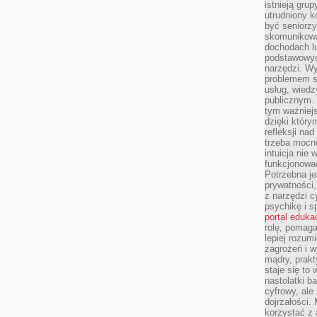
istnieją gru
utrudniony 
być seniorzy
skomunikowa
dochodach lu
podstawowyc
narzędzi. W
problemem s
usług, wiedz
publicznym. 
tym ważniejs
dzięki którym
refleksji na
trzeba mocn
intuicja nie
funkcjonować
Potrzebna je
prywatności,
z narzędzi c
psychikę i s
portal eduka
rolę, pomag
lepiej rozum
zagrożeń i 
mądry, prakt
staje się to
nastolatki b
cyfrowy, ale
dojrzałości.
korzystać z 