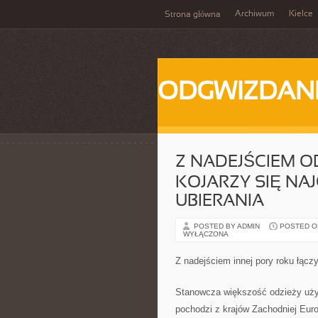
Archiwum
Kielce
Strona główna
ODGWIZDANI
Z NADEJŚCIEM O
KOJARZY SIĘ NA
UBIERANIA
POSTED BY ADMIN
POSTED ON 
WYŁĄCZONA
Z nadejściem innej pory roku łączy
Stanowcza większość odzieży używ
pochodzi z krajów Zachodniej Eur