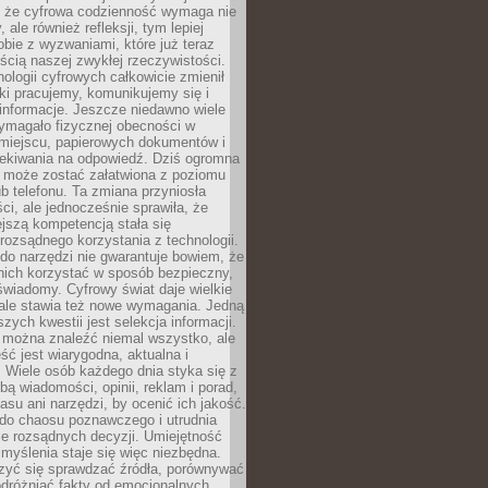
 że cyfrowa codzienność wymaga nie
 ale również refleksji, tym lepiej
bie z wyzwaniami, które już teraz
ęścią naszej zwykłej rzeczywistości.
ologii cyfrowych całkowicie zmienił
ki pracujemy, komunikujemy się i
nformacje. Jeszcze niedawno wiele
ymagało fizycznej obecności w
miejscu, papierowych dokumentów i
zekiwania na odpowiedź. Dziś ogromna
 może zostać załatwiona z poziomu
b telefonu. Ta zmiana przyniosła
ści, ale jednocześnie sprawiła, że
jszą kompetencją stała się
rozsądnego korzystania z technologii.
do narzędzi nie gwarantuje bowiem, że
nich korzystać w sposób bezpieczny,
świadomy. Cyfrowy świat daje wielkie
 ale stawia też nowe wymagania. Jedną
szych kwestii jest selekcja informacji.
e można znaleźć niemal wszystko, ale
eść jest wiarygodna, aktualna i
 Wiele osób każdego dnia styka się z
bą wiadomości, opinii, reklam i porad,
asu ani narzędzi, by ocenić ich jakość.
 do chaosu poznawczego i utrudnia
e rozsądnych decyzji. Umiejętność
myślenia staje się więc niezbędna.
zyć się sprawdzać źródła, porównywać
odróżniać fakty od emocjonalnych