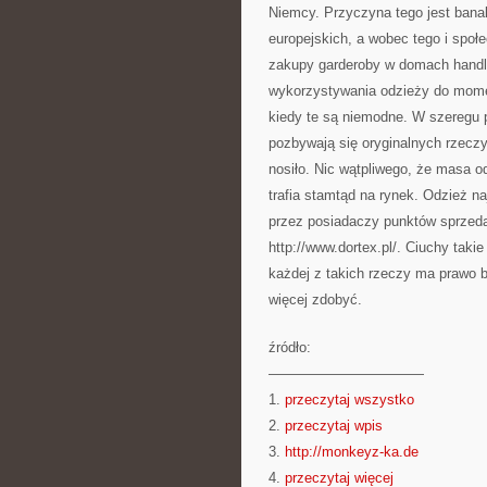
Niemcy. Przyczyna tego jest bana
europejskich, a wobec tego i spo
zakupy garderoby w domach handl
wykorzystywania odzieży do momen
kiedy te są niemodne. W szeregu 
pozbywają się oryginalnych rzeczy,
nosiło. Nic wątpliwego, że masa o
trafia stamtąd na rynek. Odzież n
przez posiadaczy punktów sprzeda
http://www.dortex.pl/. Ciuchy tak
każdej z takich rzeczy ma prawo 
więcej zdobyć.
źródło:
———————————
1.
przeczytaj wszystko
2.
przeczytaj wpis
3.
http://monkeyz-ka.de
4.
przeczytaj więcej