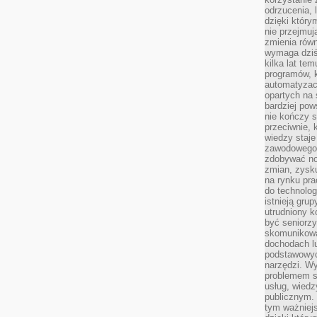
odrzucenia, 
dzięki który
nie przejmuj
zmienia rów
wymaga dziś
kilka lat te
programów, 
automatyzac
opartych na s
bardziej pow
nie kończy s
przeciwnie, 
wiedzy staje
zawodowego. 
zdobywać no
zmian, zysku
na rynku pra
do technolog
istnieją gru
utrudniony 
być seniorzy
skomunikowa
dochodach lu
podstawowyc
narzędzi. W
problemem s
usług, wiedz
publicznym. 
tym ważniejs