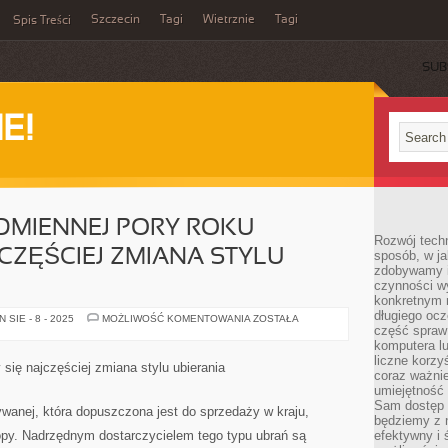
Szczecin
Tagi
Wietrznie
Tagi
Spis Treści
SUB
E!
DMIENNEJ PORY ROKU
Rozwój techn
JCZĘŚCIEJ ZMIANA STYLU
sposób, w ja
zdobywamy i
czynności w
konkretnym 
długiego oc
Z
SIE - 8 - 2025
MOŻLIWOŚĆ KOMENTOWANIA
ZOSTAŁA
NADEJŚCIEM
część spraw
ODMIENNEJ
komputera lu
PORY
liczne korzy
ROKU
 się najczęściej zmiana stylu ubierania
KOJARZY
coraz ważnie
SIĘ
umiejętność 
NAJCZĘŚCIEJ
Sam dostęp 
ZMIANA
anej, która dopuszczona jest do sprzedaży w kraju,
STYLU
będziemy z 
UBIERANIA
opy. Nadrzędnym dostarczycielem tego typu ubrań są
efektywny i 