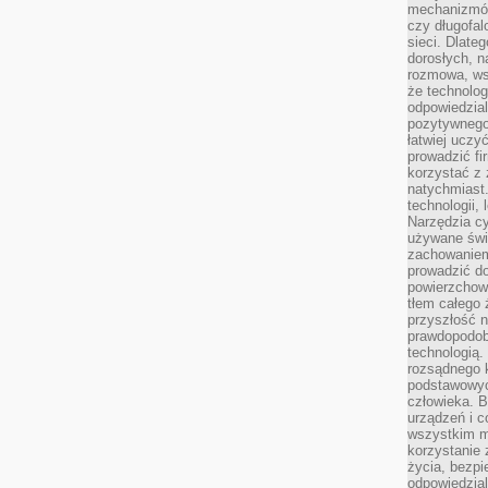
mechanizmów
czy długofal
sieci. Dlate
dorosłych, na
rozmowa, ws
że technolog
odpowiedzia
pozytywnego 
łatwiej uczy
prowadzić fi
korzystać z
natychmiast.
technologii,
Narzędzia cy
używane świ
zachowaniem
prowadzić do
powierzchown
tłem całego 
przyszłość n
prawdopodob
technologią.
rozsądnego k
podstawowyc
człowieka. B
urządzeń i 
wszystkim m
korzystanie z
życia, bezpi
odpowiedzial