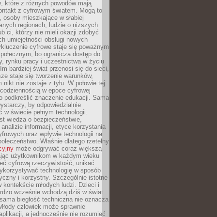
py, które z różnych powodów mają
kontakt z cyfrowym światem. Mogą to
, osoby mieszkające w słabiej
nych regionach, ludzie o niższych
b ci, którzy nie mieli okazji zdobyć
h umiejętności obsługi nowych
ykluczenie cyfrowe staje się poważnym
połecznym, bo ogranicza dostęp do
y, rynku pracy i uczestnictwa w życiu
Im bardziej świat przenosi się do sieci,
ze staje się tworzenie warunków,
 nikt nie zostaje z tyłu. W połowie tej
d codziennością w epoce cyfrowej
o podkreślić znaczenie edukacji. Sama
 wystarczy, by odpowiedzialnie
 w świecie pełnym technologii.
st wiedza o bezpieczeństwie,
 analizie informacji, etyce korzystania
yfrowych oraz wpływie technologii na
połeczeństwo. Właśnie dlatego rzetelny
cyjny
może odgrywać coraz większą
ając użytkownikom w każdym wieku
ieć cyfrową rzeczywistość, unikać
wykorzystywać technologię w sposób
yczny i korzystny. Szczególnie istotne
 w kontekście młodych ludzi. Dzieci i
ardzo wcześnie wchodzą dziś w świat
 sama biegłość techniczna nie oznacza
 Młody człowiek może sprawnie
aplikacji, a jednocześnie nie rozumieć