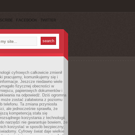
SCRIBE
FACEBOOK
TWITTER
ologii cyfrowych całkowicie zmienił
ki pracujemy, komunikujemy się i
nformacje. Jeszcze niedawno wiele
ymagało fizycznej obecności w
miejscu, papierowych dokumentów i
zekiwania na odpowiedź. Dziś ogromna
 może zostać załatwiona z poziomu
b telefonu. Ta zmiana przyniosła
ści, ale jednocześnie sprawiła, że
jszą kompetencją stała się
rozsądnego korzystania z technologii.
do narzędzi nie gwarantuje bowiem, że
nich korzystać w sposób bezpieczny,
świadomy. Cyfrowy świat daje wielkie