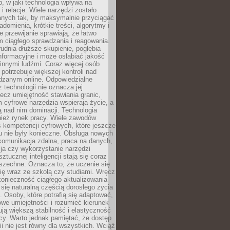
, w jaki technologia wpływa na
 i relacje. Wiele narzędzi zostało
anych tak, by maksymalnie przyciągać
domienia, krótkie treści, algorytmy i
 przewijanie sprawiają, że łatwo
 ciągłego sprawdzania i reagowania.
trudnia dłuższe skupienie, pogłębia
nformacyjne i może osłabiać jakość
innymi ludźmi. Coraz więcej osób
potrzebuje większej kontroli nad
zanym online. Odpowiedzialne
z technologii nie oznacza jej
lecz umiejętność stawiania granic,
m cyfrowe narzędzia wspierają życie, a
ą nad nim dominacji. Technologia
nież rynek pracy. Wiele zawodów
 kompetencji cyfrowych, które jeszcze
mu nie były konieczne. Obsługa nowych
komunikacja zdalna, praca na danych,
ja czy wykorzystanie narzędzi
ztucznej inteligencji stają się coraz
szechne. Oznacza to, że uczenie się
ię wraz ze szkołą czy studiami. Wręcz
konieczność ciągłego aktualizowania
 się naturalną częścią dorosłego życia
Osoby, które potrafią się adaptować,
we umiejętności i rozumieć kierunek
ją większą stabilność i elastyczność
cy. Warto jednak pamiętać, że dostęp
ii nie jest równy dla wszystkich. Wciąż