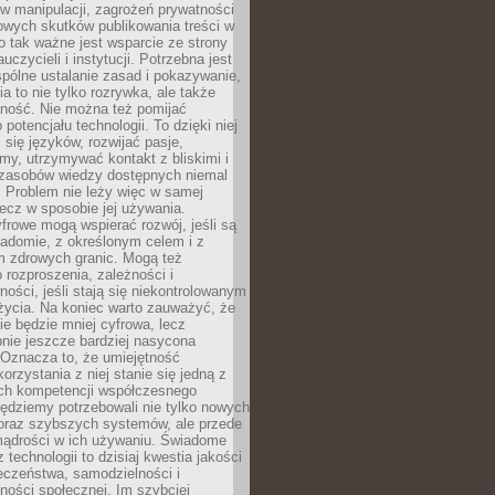
 manipulacji, zagrożeń prywatności
owych skutków publikowania treści w
go tak ważne jest wsparcie ze strony
uczycieli i instytucji. Potrzebna jest
pólne ustalanie zasad i pokazywanie,
ia to nie tylko rozrywka, ale także
lność. Nie można też pomijać
potencjału technologii. To dzięki niej
ć się języków, rozwijać pasje,
rmy, utrzymywać kontakt z bliskimi i
 zasobów wiedzy dostępnych niemal
 Problem nie leży więc w samej
 lecz w sposobie jej używania.
frowe mogą wspierać rozwój, jeśli są
adomie, z określonym celem i z
 zdrowych granic. Mogą też
 rozproszenia, zależności i
ości, jeśli stają się niekontrolowanym
życia. Na koniec warto zauważyć, że
ie będzie mniej cyfrowa, lecz
nie jeszcze bardziej nasycona
 Oznacza to, że umiejętność
orzystania z niej stanie się jedną z
h kompetencji współczesnego
ędziemy potrzebowali nie tylko nowych
coraz szybszych systemów, ale przede
ądrości w ich używaniu. Świadome
 technologii to dzisiaj kwestia jakości
eczeństwa, samodzielności i
ności społecznej. Im szybciej