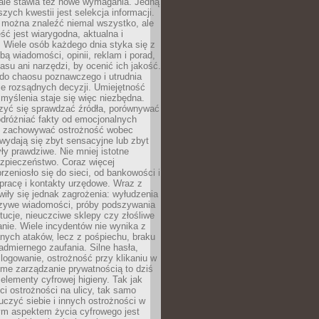
 ale stawia też nowe wymagania. Jedną
szych kwestii jest selekcja informacji.
e można znaleźć niemal wszystko, ale
eść jest wiarygodna, aktualna i
 Wiele osób każdego dnia styka się z
bą wiadomości, opinii, reklam i porad,
asu ani narzędzi, by ocenić ich jakość.
 do chaosu poznawczego i utrudnia
e rozsądnych decyzji. Umiejętność
myślenia staje się więc niezbędna.
zyć się sprawdzać źródła, porównywać
odróżniać fakty od emocjonalnych
i i zachowywać ostrożność wobec
e wydają się zbyt sensacyjne lub zbyt
yły prawdziwe. Nie mniej istotne
ezpieczeństwo. Coraz więcej
rzeniosło się do sieci, od bankowości i
pracę i kontakty urzędowe. Wraz z
iły się jednak zagrożenia: wyłudzenia
szywe wiadomości, próby podszywania
ytucje, nieuczciwe sklepy czy złośliwe
nie. Wiele incydentów nie wynika z
ych ataków, lecz z pośpiechu, braku
admiernego zaufania. Silne hasła,
ogowanie, ostrożność przy klikaniu w
dome zarządzanie prywatnością to dziś
lementy cyfrowej higieny. Tak jak
i ostrożności na ulicy, tak samo
czyć siebie i innych ostrożności w
ym aspektem życia cyfrowego jest