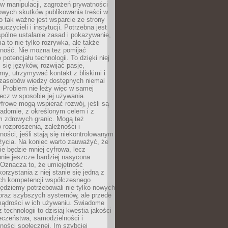
 manipulacji, zagrożeń prywatności
owych skutków publikowania treści w
go tak ważne jest wsparcie ze strony
uczycieli i instytucji. Potrzebna jest
pólne ustalanie zasad i pokazywanie,
ia to nie tylko rozrywka, ale także
lność. Nie można też pomijać
potencjału technologii. To dzięki niej
ć się języków, rozwijać pasje,
rmy, utrzymywać kontakt z bliskimi i
 zasobów wiedzy dostępnych niemal
 Problem nie leży więc w samej
 lecz w sposobie jej używania.
frowe mogą wspierać rozwój, jeśli są
adomie, z określonym celem i z
 zdrowych granic. Mogą też
 rozproszenia, zależności i
ości, jeśli stają się niekontrolowanym
życia. Na koniec warto zauważyć, że
ie będzie mniej cyfrowa, lecz
nie jeszcze bardziej nasycona
 Oznacza to, że umiejętność
orzystania z niej stanie się jedną z
h kompetencji współczesnego
ędziemy potrzebowali nie tylko nowych
coraz szybszych systemów, ale przede
ądrości w ich używaniu. Świadome
 technologii to dzisiaj kwestia jakości
eczeństwa, samodzielności i
ności społecznej. Im szybciej