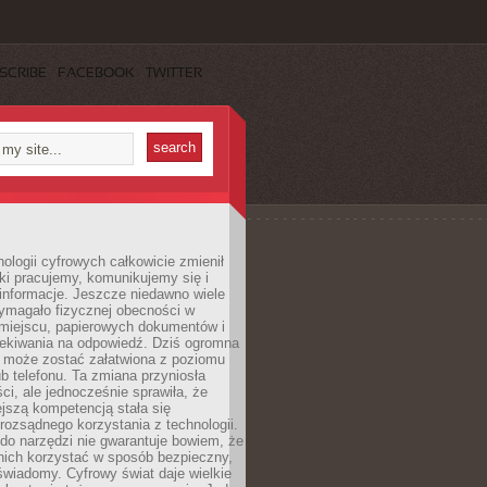
SCRIBE
FACEBOOK
TWITTER
ologii cyfrowych całkowicie zmienił
ki pracujemy, komunikujemy się i
nformacje. Jeszcze niedawno wiele
ymagało fizycznej obecności w
miejscu, papierowych dokumentów i
zekiwania na odpowiedź. Dziś ogromna
 może zostać załatwiona z poziomu
b telefonu. Ta zmiana przyniosła
ści, ale jednocześnie sprawiła, że
jszą kompetencją stała się
rozsądnego korzystania z technologii.
do narzędzi nie gwarantuje bowiem, że
nich korzystać w sposób bezpieczny,
świadomy. Cyfrowy świat daje wielkie