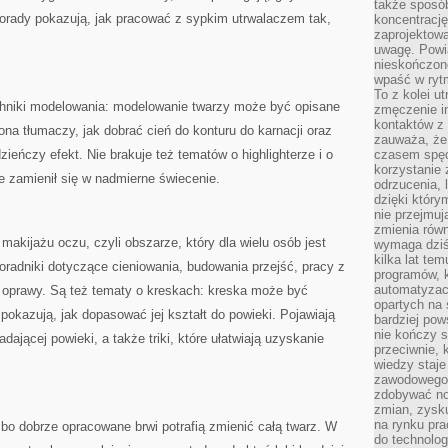
także sposób
Porady pokazują, jak pracować z sypkim utrwalaczem tak,
koncentrację
zaprojektow
uwagę. Powia
nieskończone
wpaść w rytm
To z kolei u
niki modelowania: modelowanie twarzy może być opisane
zmęczenie i
kontaktów z 
rona tłumaczy, jak dobrać cień do konturu do karnacji oraz
zauważa, że 
ieńczy efekt. Nie brakuje też tematów o highlighterze i o
czasem spęd
korzystanie 
ie zamienił się w nadmierne świecenie.
odrzucenia, 
dzięki który
nie przejmuj
zmienia rów
 makijażu oczu, czyli obszarze, który dla wielu osób jest
wymaga dziś
kilka lat te
poradniki dotyczące cieniowania, budowania przejść, pracy z
programów, 
automatyzac
 oprawy. Są też tematy o kreskach: kreska może być
opartych na s
e pokazują, jak dopasować jej kształt do powieki. Pojawiają
bardziej pow
nie kończy s
ającej powieki, a także triki, które ułatwiają uzyskanie
przeciwnie, 
wiedzy staje
zawodowego. 
zdobywać no
zmian, zysku
na rynku pra
bo dobrze opracowane brwi potrafią zmienić całą twarz. W
do technolog