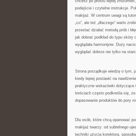
chcesz po prostu lepiej zrozumieć,
podejście i czytelne instrukcje. 
makijaż. W centrum uwagi są tutor
„co”, ale też „dlaczego” warto zro
przestać działać metodą prób i bł
jak dobrać podkład do typu skóry o
wyglądała harmonijnie. Duży nacis
wyglądać dobrze nie tylko na starc
Strona porządkuje wiedzę o tym, j
kiedy lepiej postawić na nawilżeni
praktyczne wskazówki dotyczące t
treściach często podkreśla się, że 
dopasowanie produktów do pory ro
Dla osób, które chcą opanować po
makijaż twarzy: od subtelnego uje
techniki użycia korektora, sposob