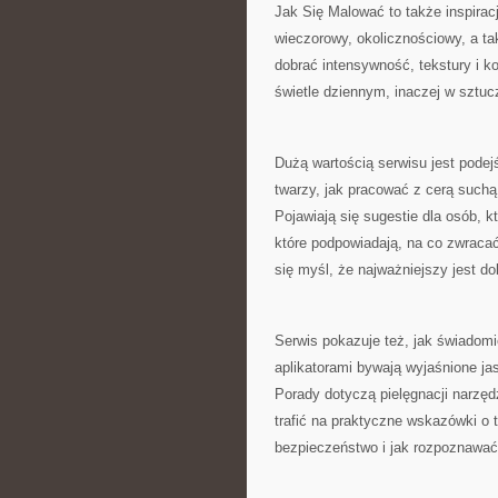
Jak Się Malować to także inspirac
wieczorowy, okolicznościowy, a 
dobrać intensywność, tekstury i k
świetle dziennym, inaczej w sztuc
Dużą wartością serwisu jest podejś
twarzy, jak pracować z cerą suchą
Pojawiają się sugestie dla osób, k
które podpowiadają, na co zwracać
się myśl, że najważniejszy jest do
Serwis pokazuje też, jak świadomi
aplikatorami bywają wyjaśnione ja
Porady dotyczą pielęgnacji narzę
trafić na praktyczne wskazówki o 
bezpieczeństwo i jak rozpoznawać 