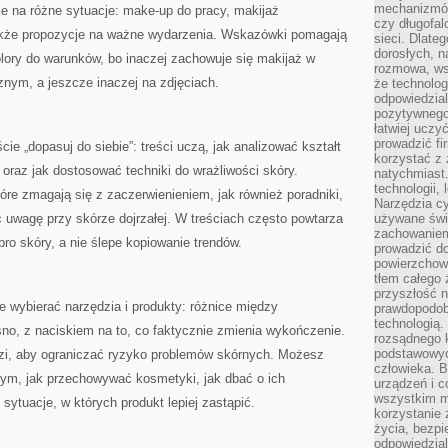
mechanizmów
je na różne sytuacje: make-up do pracy, makijaż
czy długofal
także propozycje na ważne wydarzenia. Wskazówki pomagają
sieci. Dlate
dorosłych, na
olory do warunków, bo inaczej zachowuje się makijaż w
rozmowa, ws
znym, a jeszcze inaczej na zdjęciach.
że technolog
odpowiedzia
pozytywnego 
łatwiej uczy
prowadzić fi
cie „dopasuj do siebie”: treści uczą, jak analizować kształt
korzystać z
 oraz jak dostosować techniki do wrażliwości skóry.
natychmiast.
technologii,
tóre zmagają się z zaczerwienieniem, jak również poradniki,
Narzędzia cy
 uwagę przy skórze dojrzałej. W treściach często powtarza
używane świ
zachowaniem
bro skóry, a nie ślepe kopiowanie trendów.
prowadzić do
powierzchown
tłem całego 
przyszłość n
e wybierać narzędzia i produkty: różnice między
prawdopodob
technologią.
sno, z naciskiem na to, co faktycznie zmienia wykończenie.
rozsądnego k
podstawowyc
dzi, aby ograniczać ryzyko problemów skórnych. Możesz
człowieka. B
tym, jak przechowywać kosmetyki, jak dbać o ich
urządzeń i 
wszystkim m
sytuacje, w których produkt lepiej zastąpić.
korzystanie z
życia, bezpi
odpowiedzial