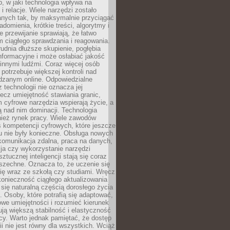
, w jaki technologia wpływa na
 i relacje. Wiele narzędzi zostało
anych tak, by maksymalnie przyciągać
domienia, krótkie treści, algorytmy i
 przewijanie sprawiają, że łatwo
 ciągłego sprawdzania i reagowania.
trudnia dłuższe skupienie, pogłębia
nformacyjne i może osłabiać jakość
innymi ludźmi. Coraz więcej osób
potrzebuje większej kontroli nad
zanym online. Odpowiedzialne
z technologii nie oznacza jej
lecz umiejętność stawiania granic,
m cyfrowe narzędzia wspierają życie, a
ą nad nim dominacji. Technologia
nież rynek pracy. Wiele zawodów
 kompetencji cyfrowych, które jeszcze
mu nie były konieczne. Obsługa nowych
komunikacja zdalna, praca na danych,
ja czy wykorzystanie narzędzi
ztucznej inteligencji stają się coraz
szechne. Oznacza to, że uczenie się
ię wraz ze szkołą czy studiami. Wręcz
konieczność ciągłego aktualizowania
 się naturalną częścią dorosłego życia
Osoby, które potrafią się adaptować,
we umiejętności i rozumieć kierunek
ją większą stabilność i elastyczność
cy. Warto jednak pamiętać, że dostęp
ii nie jest równy dla wszystkich. Wciąż