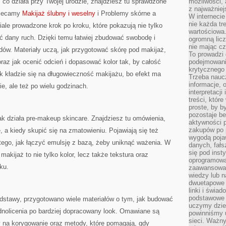
 co działa przy Twojej urodzie, znajdziesz tu sprawdzone
możliwości,
z najważniej
Polecamy
Makijaż ślubny i weselny
i Problemy skórne a
W interneci
nie każda tr
iale prowadzone krok po kroku, które pokazują nie tylko
wartościowa.
bić dany ruch. Dzięki temu łatwiej zbudować swobodę i
ogromną licz
nie mając cz
ędów. Materiały uczą, jak przygotować skórę pod makijaż,
To prowadzi
raz jak ocenić odcień i dopasować kolor tak, by całość
podejmowani
krytycznego 
k kładzie się na długowieczność makijażu, bo efekt ma
Trzeba nauc
informacje, 
ie, ale też po wielu godzinach.
interpretacj
treści, któr
proste, by b
pozostaje b
ak działa pre-makeup skincare. Znajdziesz tu omówienia,
aktywności p
zakupów po 
e, a kiedy skupić się na zmatowieniu. Pojawiają się też
wygodą pojaw
ego, jak łączyć emulsję z bazą, żeby uniknąć ważenia. W
danych, fał
się pod inst
makijaż to nie tylko kolor, lecz także tekstura oraz
oprogramowa
ku.
zaawansowan
wiedzy lub n
dwuetapowe l
linki i świa
podstawowe e
dstawy, przygotowano wiele materiałów o tym, jak budować
uczymy dziec
dnolicenia po bardziej dopracowany look. Omawiane są
powinniśmy u
sieci. Ważn
y na korygowanie oraz metody, które pomagają, gdy