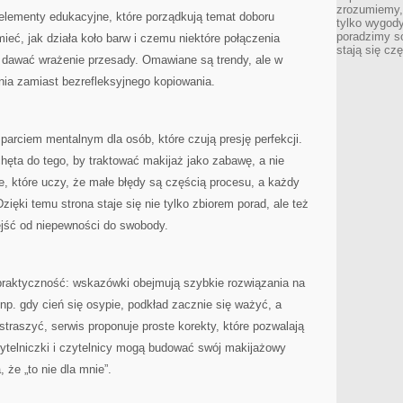
zrozumiemy,
 elementy edukacyjne, które porządkują temat doboru
tylko wygody,
poradzimy so
mieć, jak działa koło barw i czemu niektóre połączenia
stają się cz
 dawać wrażenie przesady. Omawiane są trendy, ale w
nia zamiast bezrefleksyjnego kopiowania.
arciem mentalnym dla osób, które czują presję perfekcji.
hęta do tego, by traktować makijaż jako zabawę, a nie
e, które uczy, że małe błędy są częścią procesu, a każdy
Dzięki temu strona staje się nie tylko zbiorem porad, ale też
jść od niepewności do swobody.
raktyczność: wskazówki obejmują szybkie rozwiązania na
, np. gdy cień się osypie, podkład zacznie się ważyć, a
straszyć, serwis proponuje proste korekty, które pozwalają
zytelniczki i czytelnicy mogą budować swój makijażowy
 że „to nie dla mnie”.