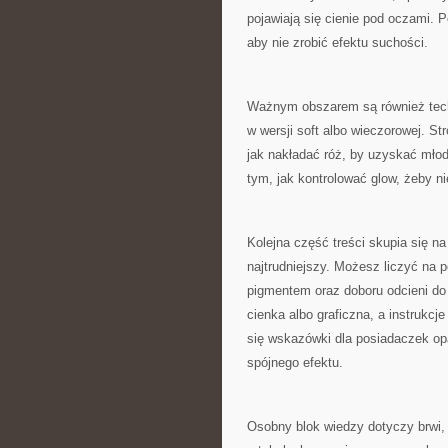
pojawiają się cienie pod oczami. 
aby nie zrobić efektu suchości.
Ważnym obszarem są również tech
w wersji soft albo wieczorowej. St
jak nakładać róż, by uzyskać młodz
tym, jak kontrolować glow, żeby n
Kolejna część treści skupia się na
najtrudniejszy. Możesz liczyć na 
pigmentem oraz doboru odcieni do
cienka albo graficzna, a instrukcj
się wskazówki dla posiadaczek opad
spójnego efektu.
Osobny blok wiedzy dotyczy brwi, 