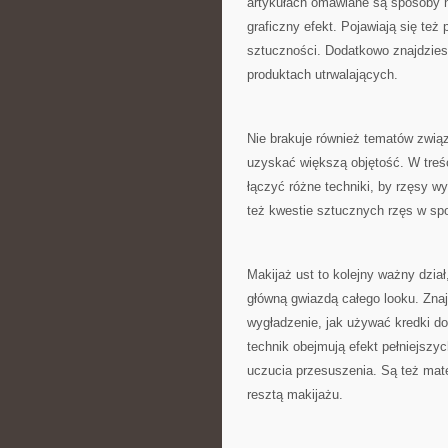
artykułach omawiane są sposoby na
graficzny efekt. Pojawiają się też
sztuczności. Dodatkowo znajdziesz
produktach utrwalających.
Nie brakuje również tematów zwią
uzyskać większą objętość. W treści
łączyć różne techniki, by rzęsy 
też kwestie sztucznych rzęs w spo
Makijaż ust to kolejny ważny dział
główną gwiazdą całego looku. Zna
wygładzenie, jak używać kredki do
technik obejmują efekt pełniejszyc
uczucia przesuszenia. Są też mate
resztą makijażu.