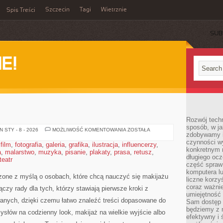
Szczecin
Tagi
Wietrznie
Spis Treści
SUB
E!
Rozwój techn
sposób, w ja
RECENZJE
 STY - 8 - 2026
MOŻLIWOŚĆ KOMENTOWANIA
ZOSTAŁA
zdobywamy i
czynności w
,
film
,
fotografia
,
galeria
,
grafika
,
ilustracja
,
influencerzy
,
konkretnym 
a
,
malarstwo
,
muzyka
,
pisanie
,
plakaty
,
prasa
,
retusz
,
długiego oc
teatr
część spraw
komputera lu
zone z myślą o osobach, które chcą nauczyć się makijażu
liczne korzy
coraz ważnie
czy rady dla tych, którzy stawiają pierwsze kroki z
umiejętność 
anych, dzięki czemu łatwo znaleźć treści dopasowane do
Sam dostęp 
będziemy z 
słów na codzienny look, makijaż na wielkie wyjście albo
efektywny i 