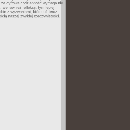
 że cyfrowa codzienność wymaga nie
 ale również refleksji, tym lepiej
bie z wyzwaniami, które już teraz
ęścią naszej zwykłej rzeczywistości.