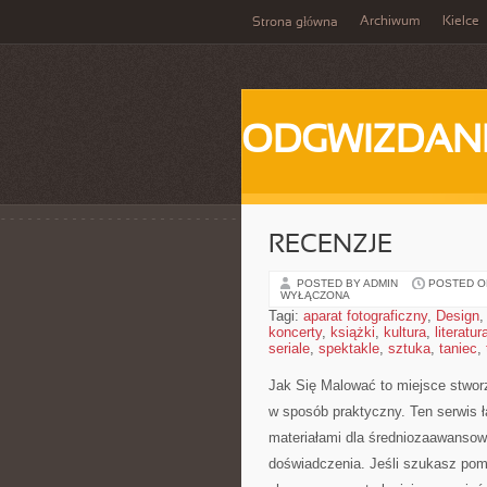
Archiwum
Kielce
Strona główna
ODGWIZDANI
RECENZJE
POSTED BY ADMIN
POSTED ON
WYŁĄCZONA
Tagi:
aparat fotograficzny
,
Design
koncerty
,
książki
,
kultura
,
literatur
seriale
,
spektakle
,
sztuka
,
taniec
,
Jak Się Malować to miejsce stwor
w sposób praktyczny. Ten serwis łą
materiałami dla średniozaawansow
doświadczenia. Jeśli szukasz pomy