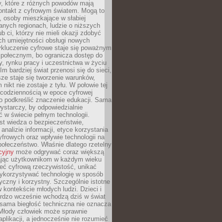
py, które z różnych powodów mają
kontakt z cyfrowym światem. Mogą to
, osoby mieszkające w słabiej
nych regionach, ludzie o niższych
b ci, którzy nie mieli okazji zdobyć
h umiejętności obsługi nowych
ykluczenie cyfrowe staje się poważnym
połecznym, bo ogranicza dostęp do
y, rynku pracy i uczestnictwa w życiu
Im bardziej świat przenosi się do sieci,
ze staje się tworzenie warunków,
 nikt nie zostaje z tyłu. W połowie tej
d codziennością w epoce cyfrowej
o podkreślić znaczenie edukacji. Sama
 wystarczy, by odpowiedzialnie
 w świecie pełnym technologii.
st wiedza o bezpieczeństwie,
 analizie informacji, etyce korzystania
yfrowych oraz wpływie technologii na
połeczeństwo. Właśnie dlatego rzetelny
cyjny
może odgrywać coraz większą
ając użytkownikom w każdym wieku
ieć cyfrową rzeczywistość, unikać
wykorzystywać technologię w sposób
yczny i korzystny. Szczególnie istotne
 w kontekście młodych ludzi. Dzieci i
ardzo wcześnie wchodzą dziś w świat
 sama biegłość techniczna nie oznacza
 Młody człowiek może sprawnie
aplikacji, a jednocześnie nie rozumieć