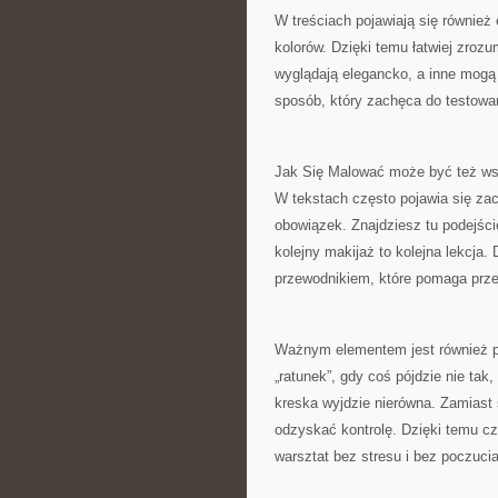
W treściach pojawiają się również
kolorów. Dzięki temu łatwiej zrozu
wyglądają elegancko, a inne mogą
sposób, który zachęca do testowa
Jak Się Malować może być też wsp
W tekstach często pojawia się zac
obowiązek. Znajdziesz tu podejści
kolejny makijaż to kolejna lekcja. 
przewodnikiem, które pomaga prze
Ważnym elementem jest również p
„ratunek”, gdy coś pójdzie nie tak
kreska wyjdzie nierówna. Zamiast 
odzyskać kontrolę. Dzięki temu c
warsztat bez stresu i bez poczucia,