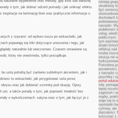
 naturalne wypełnienie oraz metody, gdy ktoś lubi bardziej
istnieją gru
utrudniony 
 porady o tym, jak dobrać odcień pomady i jak uniknąć efektu
być seniorzy
 inspiracje na laminację brwi oraz praktyczne informacje o
skomunikowa
dochodach lu
podstawowyc
narzędzi. W
problemem s
usług, wiedz
zanych z rzęsami: od wyboru tuszu po wskazówki, jak
publicznym. 
tym ważniejs
ach pojawiają się triki dotyczące unoszenia i tego, jak
dzięki którym
wyglądały naturalnie lub wieczorowo. Czasem omawiane są
refleksji na
trzeba mocn
sób, który nie onieśmiela, tylko porządkuje.
intuicja nie
funkcjonować
Potrzebna je
prywatności,
, bo usta potrafią być zarówno subtelnym akcentem, jak i
z narzędzi c
psychikę i s
jdziesz tu wskazówki, jak przygotować usta przez
portal eduka
rolę, pomag
 obrysu oraz jak dobierać szminkę pod okazję. Opisy
lepiej rozum
h ust, a także porady o tym, jak poprawić trwałość bez
zagrożeń i 
mądry, prakt
riały o wykończeniach: satyna oraz o tym, jak łączyć je z
staje się to
nastolatki b
cyfrowy, ale
dojrzałości.
korzystać z 