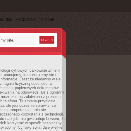
SCRIBE
FACEBOOK
TWITTER
ologii cyfrowych całkowicie zmienił
ki pracujemy, komunikujemy się i
nformacje. Jeszcze niedawno wiele
ymagało fizycznej obecności w
miejscu, papierowych dokumentów i
zekiwania na odpowiedź. Dziś ogromna
 może zostać załatwiona z poziomu
b telefonu. Ta zmiana przyniosła
ści, ale jednocześnie sprawiła, że
jszą kompetencją stała się
rozsądnego korzystania z technologii.
do narzędzi nie gwarantuje bowiem, że
nich korzystać w sposób bezpieczny,
świadomy. Cyfrowy świat daje wielkie