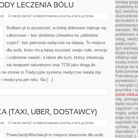
istnieją gru
ODY LECZENIA BÓLU
utrudniony 
być seniorzy
skomunikowa
NATURALNE
026
MOŻLIWOŚĆ KOMENTOWANIA
ZOSTAŁA WYŁĄCZONA
METODY
dochodach lu
LECZENIA
podstawowyc
BÓLU
Bodbam.pl to przestrzeń, w której dobrostan traktuje się
narzędzi. W
problemem s
całościowo – bez dzielenia człowieka na „oddzielne
usług, wiedz
części”, bez patrzenia wyłącznie na objawy. To miejsce
publicznym. 
tym ważniejs
dla osób, które chcą lepiej rozumieć swoje ciało, emocje
dzięki którym
i codzienne nawyki, a także dla tych, którzy interesują
refleksji na
trzeba mocn
się terapiami naturalnymi oraz TCM jako drogą do
intuicja nie
funkcjonować
e na stronie to Tradycyjne systemy medyczne świata (np.
Potrzebna je
e i medycyna pór roku. Na […]
prywatności,
z narzędzi c
psychikę i s
portal eduka
rolę, pomag
lepiej rozum
zagrożeń i 
 (TAXI, UBER, DOSTAWCY)
mądry, prakt
staje się to
nastolatki b
ZAWÓD
026
MOŻLIWOŚĆ KOMENTOWANIA
ZOSTAŁA WYŁĄCZONA
KIEROWCA
cyfrowy, ale
(TAXI,
dojrzałości.
UBER,
PrawoJazdyWroclaw.pl to miejsce stworzone dla osób,
korzystać z 
DOSTAWCY)