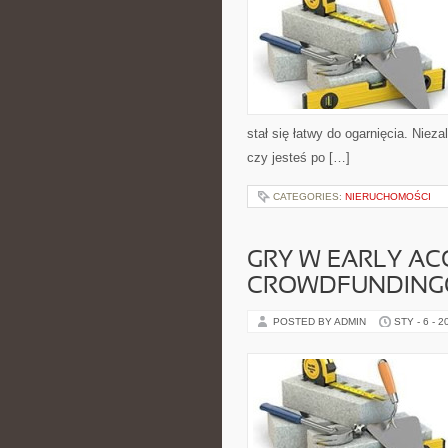
stał się łatwy do ogarnięcia. Niez
czy jesteś po […]
CATEGORIES:
NIERUCHOMOŚCI
GRY W EARLY ACC
CROWDFUNDIN
POSTED BY ADMIN
STY - 6 - 2