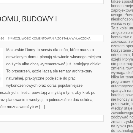
także sposób
koncentrację
zaprojektow
uwagę. Powia
DOMU, BUDOWY I
nieskończone
wpaść w rytm
To z kolei u
zmęczenie i
kontaktów z 
UBEZPIECZENIA
026
MOŻLIWOŚĆ KOMENTOWANIA
ZOSTAŁA WYŁĄCZONA
zauważa, że 
DOMU,
BUDOWY
czasem spęd
I
Mazurskie Domy to serwis dla osób, które marzą o
korzystanie 
NIERUCHOMOŚCI
odrzucenia, 
drewnianym domu, planują stawianie własnego miejsca
dzięki który
nie przejmuj
do życia albo chcą wyremontować już istniejący obiekt.
zmienia rów
To przestrzeń, gdzie łączą się tematy architektury
wymaga dziś
kilka lat te
naturalnej, praktyczne podejście do prac
programów, 
wykończeniowych oraz coraz popularniejsze
automatyzac
opartych na s
czalnych. Treści powstają z myślą o tym, aby krok po
bardziej pow
nie kończy s
zez planowanie inwestycji, a jednocześnie dać solidną
przeciwnie, 
które można wdrożyć w […]
wiedzy staje
zawodowego. 
zdobywać no
zmian, zysku
na rynku pra
do technolog