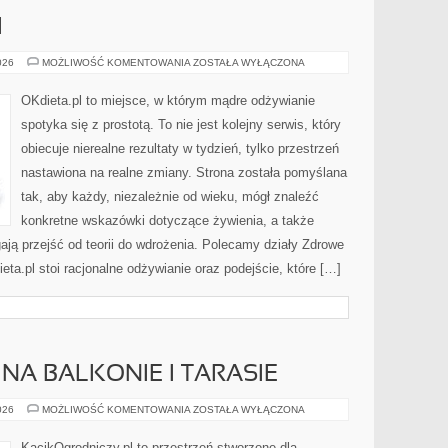
I
DIETA
026
MOŻLIWOŚĆ KOMENTOWANIA
ZOSTAŁA WYŁĄCZONA
DLA
DZIECI
OKdieta.pl to miejsce, w którym mądre odżywianie
spotyka się z prostotą. To nie jest kolejny serwis, który
obiecuje nierealne rezultaty w tydzień, tylko przestrzeń
nastawiona na realne zmiany. Strona została pomyślana
tak, aby każdy, niezależnie od wieku, mógł znaleźć
konkretne wskazówki dotyczące żywienia, a także
gają przejść od teorii do wdrożenia. Polecamy działy Zdrowe
eta.pl stoi racjonalne odżywianie oraz podejście, które […]
NA BALKONIE I TARASIE
UPRAWA
026
MOŻLIWOŚĆ KOMENTOWANIA
ZOSTAŁA WYŁĄCZONA
ROŚLIN
NA
BALKONIE
KącikOgrodniczy.pl to przestrzeń stworzone dla