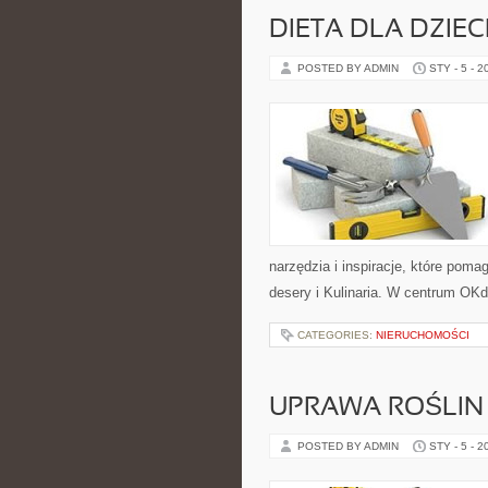
DIETA DLA DZIEC
POSTED BY ADMIN
STY - 5 - 2
narzędzia i inspiracje, które poma
desery i Kulinaria. W centrum OKdi
CATEGORIES:
NIERUCHOMOŚCI
UPRAWA ROŚLIN 
POSTED BY ADMIN
STY - 5 - 2