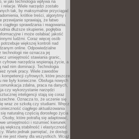
, w jaki technologia wpływa na
 i relacje. Wiele narzędzi zostało
anych tak, by maksymalnie przyciągać
domienia, krótkie treści, algorytmy i
 przewijanie sprawiają, że łatwo
 ciągłego sprawdzania i reagowania.
trudnia dłuższe skupienie, pogłębia
nformacyjne i może osłabiać jakość
innymi ludźmi. Coraz więcej osób
potrzebuje większej kontroli nad
zanym online. Odpowiedzialne
z technologii nie oznacza jej
lecz umiejętność stawiania granic,
m cyfrowe narzędzia wspierają życie, a
ą nad nim dominacji. Technologia
nież rynek pracy. Wiele zawodów
 kompetencji cyfrowych, które jeszcze
mu nie były konieczne. Obsługa nowych
komunikacja zdalna, praca na danych,
ja czy wykorzystanie narzędzi
ztucznej inteligencji stają się coraz
szechne. Oznacza to, że uczenie się
ię wraz ze szkołą czy studiami. Wręcz
konieczność ciągłego aktualizowania
 się naturalną częścią dorosłego życia
Osoby, które potrafią się adaptować,
we umiejętności i rozumieć kierunek
ją większą stabilność i elastyczność
cy. Warto jednak pamiętać, że dostęp
ii nie jest równy dla wszystkich. Wciąż