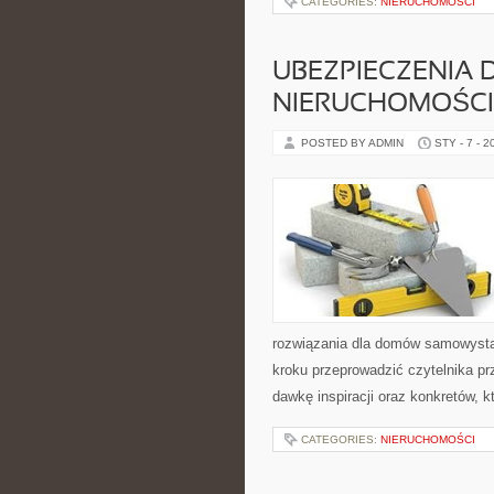
CATEGORIES:
NIERUCHOMOŚCI
UBEZPIECZENIA 
NIERUCHOMOŚCI
POSTED BY ADMIN
STY - 7 - 2
rozwiązania dla domów samowystar
kroku przeprowadzić czytelnika pr
dawkę inspiracji oraz konkretów, 
CATEGORIES:
NIERUCHOMOŚCI