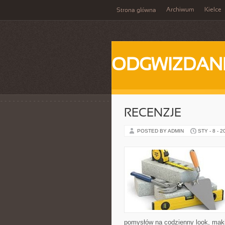
Archiwum
Kielce
Strona główna
ODGWIZDANI
RECENZJE
POSTED BY ADMIN
STY - 8 - 2
pomysłów na codzienny look, makij