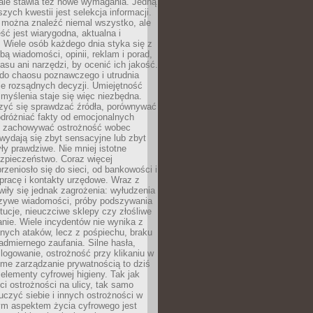
 ale stawia też nowe wymagania. Jedną
szych kwestii jest selekcja informacji.
e można znaleźć niemal wszystko, ale
eść jest wiarygodna, aktualna i
 Wiele osób każdego dnia styka się z
bą wiadomości, opinii, reklam i porad,
asu ani narzędzi, by ocenić ich jakość.
 do chaosu poznawczego i utrudnia
e rozsądnych decyzji. Umiejętność
myślenia staje się więc niezbędna.
zyć się sprawdzać źródła, porównywać
odróżniać fakty od emocjonalnych
i i zachowywać ostrożność wobec
e wydają się zbyt sensacyjne lub zbyt
yły prawdziwe. Nie mniej istotne
ezpieczeństwo. Coraz więcej
rzeniosło się do sieci, od bankowości i
pracę i kontakty urzędowe. Wraz z
iły się jednak zagrożenia: wyłudzenia
szywe wiadomości, próby podszywania
ytucje, nieuczciwe sklepy czy złośliwe
nie. Wiele incydentów nie wynika z
ych ataków, lecz z pośpiechu, braku
admiernego zaufania. Silne hasła,
ogowanie, ostrożność przy klikaniu w
dome zarządzanie prywatnością to dziś
lementy cyfrowej higieny. Tak jak
i ostrożności na ulicy, tak samo
czyć siebie i innych ostrożności w
ym aspektem życia cyfrowego jest