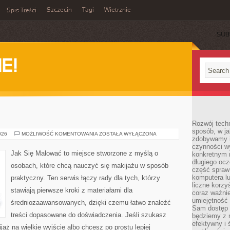
Szczecin
Tagi
Wietrznie
Spis Treści
SUB
E!
Rozwój techn
sposób, w ja
RECENZJE
026
MOŻLIWOŚĆ KOMENTOWANIA
ZOSTAŁA WYŁĄCZONA
zdobywamy i
czynności w
Jak Się Malować to miejsce stworzone z myślą o
konkretnym 
długiego oc
osobach, które chcą nauczyć się makijażu w sposób
część spraw
komputera lu
praktyczny. Ten serwis łączy rady dla tych, którzy
liczne korzy
stawiają pierwsze kroki z materiałami dla
coraz ważnie
umiejętność 
średniozaawansowanych, dzięki czemu łatwo znaleźć
Sam dostęp 
treści dopasowane do doświadczenia. Jeśli szukasz
będziemy z 
efektywny i 
aż na wielkie wyjście albo chcesz po prostu lepiej