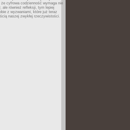
 że cyfrowa codzienność wymaga nie
 ale również refleksji, tym lepiej
bie z wyzwaniami, które już teraz
ęścią naszej zwykłej rzeczywistości.