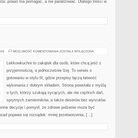
osta: prawo ma pomagać, a nie paraliżować. Dlatego treści w
FAKTY
026
MOŻLIWOŚĆ KOMENTOWANIA
ZOSTAŁA WYŁĄCZONA
I
MITY
Lekkowkuchni to zakątek dla osób, które chcą jeść z
przyjemnością, a jednocześnie lżej. To serwis o
gotowaniu w stylu fit, gdzie przepisy łączą łatwość
wykonania z dobrym składem. Strona powstała z myślą
o tych, którzy szukają sycących, ale nie ciężkich dań,
sprytnych zamienników, a także deserów bez wyrzutów.
nne decyzje i pomysł, że zdrowe jedzenie może być
sad pojawia się rozsądek: mniej przetworzenia, […]