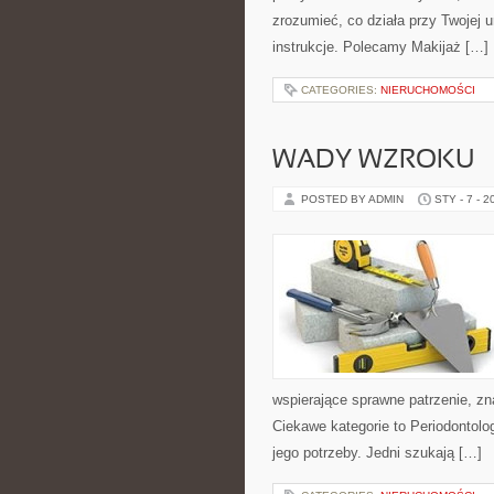
zrozumieć, co działa przy Twojej u
instrukcje. Polecamy Makijaż […]
CATEGORIES:
NIERUCHOMOŚCI
WADY WZROKU
POSTED BY ADMIN
STY - 7 - 2
wspierające sprawne patrzenie, z
Ciekawe kategorie to Periodontolog
jego potrzeby. Jedni szukają […]