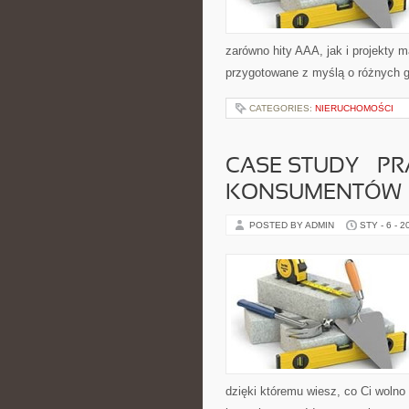
zarówno hity AAA, jak i projekty m
przygotowane z myślą o różnych g
CATEGORIES:
NIERUCHOMOŚCI
CASE STUDY – P
KONSUMENTÓW
POSTED BY ADMIN
STY - 6 - 2
dzięki któremu wiesz, co Ci wolno