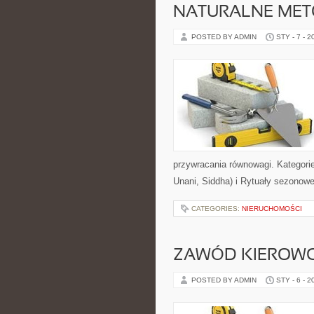
NATURALNE MET
POSTED BY ADMIN
STY - 7 - 2
przywracania równowagi. Kategori
Unani, Siddha) i Rytuały sezonow
CATEGORIES:
NIERUCHOMOŚCI
ZAWÓD KIEROWCA
POSTED BY ADMIN
STY - 6 - 2