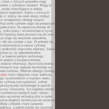
py, które z różnych powodów mają
kontakt z cyfrowym światem. Mogą to
, osoby mieszkające w słabiej
nych regionach, ludzie o niższych
b ci, którzy nie mieli okazji zdobyć
h umiejętności obsługi nowych
ykluczenie cyfrowe staje się poważnym
połecznym, bo ogranicza dostęp do
y, rynku pracy i uczestnictwa w życiu
Im bardziej świat przenosi się do sieci,
ze staje się tworzenie warunków,
 nikt nie zostaje z tyłu. W połowie tej
d codziennością w epoce cyfrowej
o podkreślić znaczenie edukacji. Sama
 wystarczy, by odpowiedzialnie
 w świecie pełnym technologii.
st wiedza o bezpieczeństwie,
 analizie informacji, etyce korzystania
yfrowych oraz wpływie technologii na
połeczeństwo. Właśnie dlatego rzetelny
cyjny
może odgrywać coraz większą
ając użytkownikom w każdym wieku
ieć cyfrową rzeczywistość, unikać
wykorzystywać technologię w sposób
yczny i korzystny. Szczególnie istotne
 w kontekście młodych ludzi. Dzieci i
ardzo wcześnie wchodzą dziś w świat
 sama biegłość techniczna nie oznacza
 Młody człowiek może sprawnie
aplikacji, a jednocześnie nie rozumieć