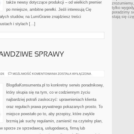
także newsy dotyczące produkcji – od wielkich premier
zrozumiemy,
tylko wygody,
po mniejsze, ambitne perełki. Jeśli interesują Cię
poradzimy so
ałych studiów, na LumiGranie znajdziesz treści
stają się cz
ustach i stylach […]
RAWDZIWE SPRAWY
CASE
026
MOŻLIWOŚĆ KOMENTOWANIA
ZOSTAŁA WYŁĄCZONA
STUDY
–
PRAWDZIWE
BlogdlaKonsumenta.pl to konkretny serwis poradnikowy,
SPRAWY
KONSUMENTÓW
który skupia się na tym, co w codziennym życiu
najbardziej potrafi zaskoczyć: uprawnieniach klienta
oraz regułach prawa prywatnego pokazanych prosto. To
miejsce powstało po to, aby przepisy, które zwykle
brzmią jak suchy regulamin, zamienić na czytelny plan,
 w sporze ze sprzedawcą, usługodawcą, firmą lub