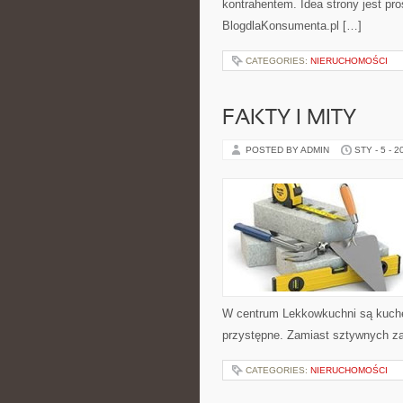
kontrahentem. Idea strony jest pr
BlogdlaKonsumenta.pl […]
CATEGORIES:
NIERUCHOMOŚCI
FAKTY I MITY
POSTED BY ADMIN
STY - 5 - 2
W centrum Lekkowkuchni są kuche
przystępne. Zamiast sztywnych za
CATEGORIES:
NIERUCHOMOŚCI