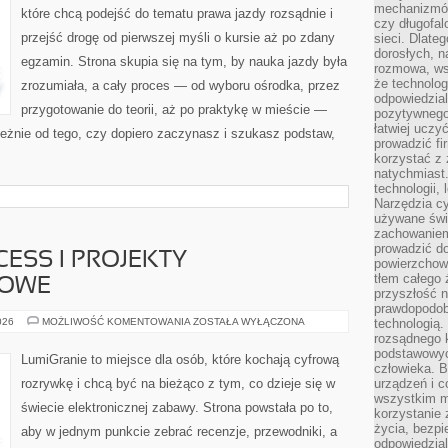
mechanizmów
które chcą podejść do tematu prawa jazdy rozsądnie i
czy długofal
przejść drogę od pierwszej myśli o kursie aż po zdany
sieci. Dlate
dorosłych, na
egzamin. Strona skupia się na tym, by nauka jazdy była
rozmowa, ws
że technolog
zrozumiała, a cały proces — od wyboru ośrodka, przez
odpowiedzia
przygotowanie do teorii, aż po praktykę w mieście —
pozytywnego 
łatwiej uczy
ależnie od tego, czy dopiero zaczynasz i szukasz podstaw,
prowadzić fi
korzystać z
natychmiast.
technologii,
Narzędzia cy
używane świ
zachowaniem
prowadzić do
ESS I PROJEKTY
powierzchown
tłem całego 
GOWE
przyszłość n
prawdopodob
GRY
026
MOŻLIWOŚĆ KOMENTOWANIA
ZOSTAŁA WYŁĄCZONA
technologią.
W
rozsądnego k
EARLY
podstawowyc
ACCESS
LumiGranie to miejsce dla osób, które kochają cyfrową
I
człowieka. B
PROJEKTY
rozrywkę i chcą być na bieżąco z tym, co dzieje się w
urządzeń i 
CROWDFUNDINGOWE
wszystkim m
świecie elektronicznej zabawy. Strona powstała po to,
korzystanie z
życia, bezpi
aby w jednym punkcie zebrać recenzje, przewodniki, a
odpowiedzial