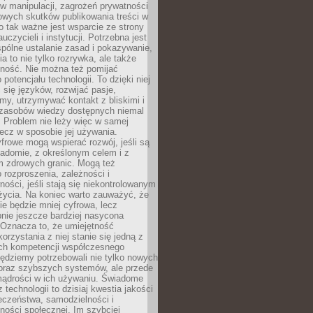
 manipulacji, zagrożeń prywatności
owych skutków publikowania treści w
go tak ważne jest wsparcie ze strony
uczycieli i instytucji. Potrzebna jest
pólne ustalanie zasad i pokazywanie,
ia to nie tylko rozrywka, ale także
lność. Nie można też pomijać
potencjału technologii. To dzięki niej
ć się języków, rozwijać pasje,
rmy, utrzymywać kontakt z bliskimi i
 zasobów wiedzy dostępnych niemal
 Problem nie leży więc w samej
 lecz w sposobie jej używania.
frowe mogą wspierać rozwój, jeśli są
adomie, z określonym celem i z
 zdrowych granic. Mogą też
 rozproszenia, zależności i
ości, jeśli stają się niekontrolowanym
życia. Na koniec warto zauważyć, że
ie będzie mniej cyfrowa, lecz
nie jeszcze bardziej nasycona
 Oznacza to, że umiejętność
orzystania z niej stanie się jedną z
h kompetencji współczesnego
ędziemy potrzebowali nie tylko nowych
coraz szybszych systemów, ale przede
ądrości w ich używaniu. Świadome
 technologii to dzisiaj kwestia jakości
eczeństwa, samodzielności i
ności społecznej. Im szybciej