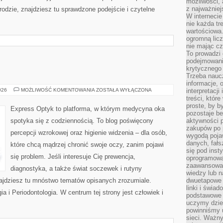
możliwości,
z najważniej
rodzie, znajdziesz tu sprawdzone podejście i czytelne
W interneci
nie każda tr
wartościowa.
ogromną licz
nie mając cz
To prowadzi
podejmowani
krytycznego 
Trzeba nauc
informacje, 
WADY
026
MOŻLIWOŚĆ KOMENTOWANIA
ZOSTAŁA WYŁĄCZONA
interpretacj
WZROKU
treści, któr
proste, by b
Express Optyk to platforma, w którym medycyna oka
pozostaje b
spotyka się z codziennością. To blog poświęcony
aktywności p
zakupów po 
percepcji wzrokowej oraz higienie widzenia – dla osób,
wygodą pojaw
danych, fał
które chcą mądrzej chronić swoje oczy, zanim pojawi
się pod inst
się problem. Jeśli interesuje Cię prewencja,
oprogramowa
zaawansowan
diagnostyka, a także świat soczewek i rutyny
wiedzy lub n
najdziesz tu mnóstwo tematów opisanych zrozumiale.
dwuetapowe l
linki i świa
ia i Periodontologia. W centrum tej strony jest człowiek i
podstawowe e
uczymy dziec
powinniśmy u
sieci. Ważn