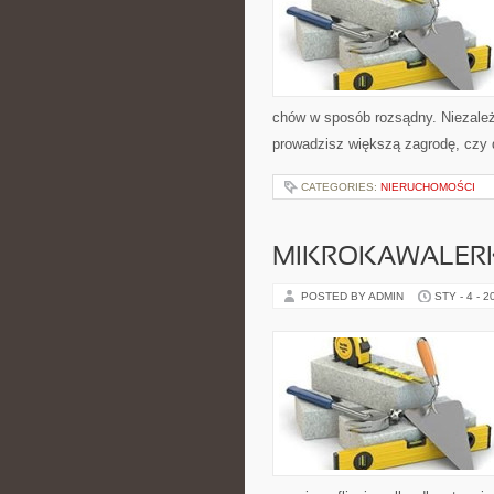
chów w sposób rozsądny. Niezależ
prowadzisz większą zagrodę, czy 
CATEGORIES:
NIERUCHOMOŚCI
MIKROKAWALERKI
POSTED BY ADMIN
STY - 4 - 2