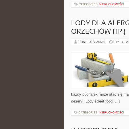
CATEGORIES:
NIERUCHOMOŚCI
LODY DLA ALERG
ORZECHÓW ITP.)
POSTED BY ADMIN
STY - 4 - 2
każdy pucharek może stać się małą
desery i Lody street food […]
CATEGORIES:
NIERUCHOMOŚCI