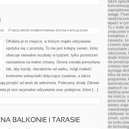
także sposób
koncentrację
zaprojektow
uwagę. Powia
nieskończone
I
wpaść w rytm
To z kolei u
DIETA
026
MOŻLIWOŚĆ KOMENTOWANIA
ZOSTAŁA WYŁĄCZONA
zmęczenie i
DLA
kontaktów z 
DZIECI
zauważa, że 
OKdieta.pl to miejsce, w którym mądre odżywianie
czasem spęd
spotyka się z prostotą. To nie jest kolejny serwis, który
korzystanie 
odrzucenia, 
obiecuje nierealne rezultaty w tydzień, tylko przestrzeń
dzięki który
nie przejmuj
nastawiona na realne zmiany. Strona została pomyślana
zmienia rów
tak, aby każdy, niezależnie od wieku, mógł znaleźć
wymaga dziś
kilka lat te
konkretne wskazówki dotyczące żywienia, a także
programów, 
gają przejść od teorii do wdrożenia. Polecamy działy Zdrowe
automatyzac
opartych na s
eta.pl stoi racjonalne odżywianie oraz podejście, które […]
bardziej pow
nie kończy s
przeciwnie, 
wiedzy staje
zawodowego. 
zdobywać no
zmian, zysku
NA BALKONIE I TARASIE
na rynku pra
do technolog