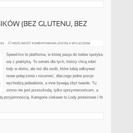
IKÓW (BEZ GLUTENU, BEZ
LODY
026
MOŻLIWOŚĆ KOMENTOWANIA
ZOSTAŁA WYŁĄCZONA
DLA
ALERGIKÓW
(BEZ
Speed-Ice to platforma, w której pasja do lodów spotyka
GLUTENU,
BEZ
się z praktyką. To serwis dla tych, którzy chcą robić
ORZECHÓW
ITP.)
lody w domu, ale też dla osób, które lubią odkrywać
nowe połączenia i rozumieć, dlaczego jedne porcje
wychodzą jedwabiste, a inne bywają zbyt twarde. Tu
zimno nie jest przeszkodą, tylko sprzymierzeńcem, a
 przyjemnością. Kategorie ciekawe to Lody proteinowe i fit