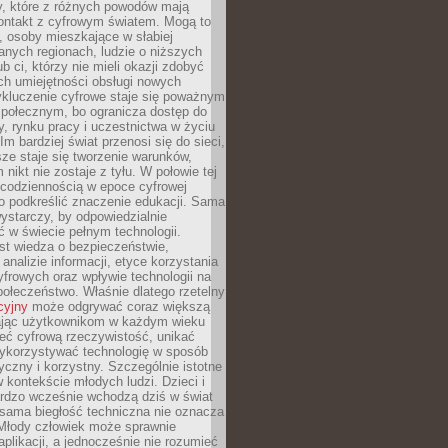
py, które z różnych powodów mają
kontakt z cyfrowym światem. Mogą to
, osoby mieszkające w słabiej
nych regionach, ludzie o niższych
b ci, którzy nie mieli okazji zdobyć
h umiejętności obsługi nowych
ykluczenie cyfrowe staje się poważnym
połecznym, bo ogranicza dostęp do
y, rynku pracy i uczestnictwa w życiu
Im bardziej świat przenosi się do sieci,
ze staje się tworzenie warunków,
 nikt nie zostaje z tyłu. W połowie tej
d codziennością w epoce cyfrowej
o podkreślić znaczenie edukacji. Sama
 wystarczy, by odpowiedzialnie
 w świecie pełnym technologii.
st wiedza o bezpieczeństwie,
 analizie informacji, etyce korzystania
yfrowych oraz wpływie technologii na
połeczeństwo. Właśnie dlatego rzetelny
cyjny
może odgrywać coraz większą
ając użytkownikom w każdym wieku
ieć cyfrową rzeczywistość, unikać
wykorzystywać technologię w sposób
yczny i korzystny. Szczególnie istotne
 w kontekście młodych ludzi. Dzieci i
ardzo wcześnie wchodzą dziś w świat
 sama biegłość techniczna nie oznacza
 Młody człowiek może sprawnie
aplikacji, a jednocześnie nie rozumieć