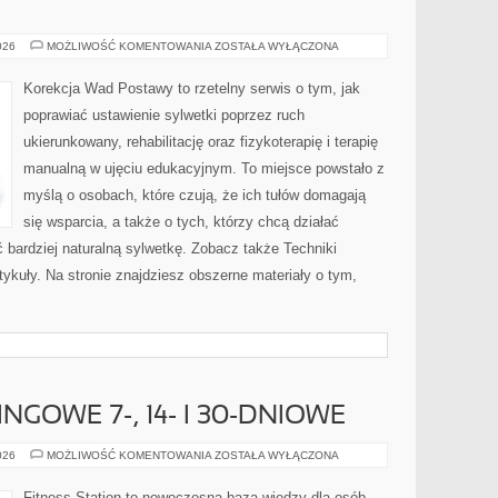
KARDIOLOGIA
026
MOŻLIWOŚĆ KOMENTOWANIA
ZOSTAŁA WYŁĄCZONA
Korekcja Wad Postawy to rzetelny serwis o tym, jak
poprawiać ustawienie sylwetki poprzez ruch
ukierunkowany, rehabilitację oraz fizykoterapię i terapię
manualną w ujęciu edukacyjnym. To miejsce powstało z
myślą o osobach, które czują, że ich tułów domagają
się wsparcia, a także o tych, którzy chcą działać
bardziej naturalną sylwetkę. Zobacz także Techniki
tykuły. Na stronie znajdziesz obszerne materiały o tym,
GOWE 7-, 14- I 30-DNIOWE
WYZWANIA
026
MOŻLIWOŚĆ KOMENTOWANIA
ZOSTAŁA WYŁĄCZONA
TRENINGOWE
7-,
14-
Fitness Station to nowoczesna baza wiedzy dla osób,