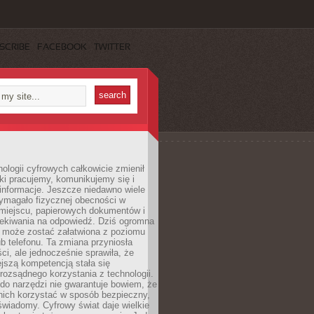
SCRIBE
FACEBOOK
TWITTER
ologii cyfrowych całkowicie zmienił
ki pracujemy, komunikujemy się i
nformacje. Jeszcze niedawno wiele
ymagało fizycznej obecności w
miejscu, papierowych dokumentów i
zekiwania na odpowiedź. Dziś ogromna
 może zostać załatwiona z poziomu
b telefonu. Ta zmiana przyniosła
ści, ale jednocześnie sprawiła, że
jszą kompetencją stała się
rozsądnego korzystania z technologii.
do narzędzi nie gwarantuje bowiem, że
nich korzystać w sposób bezpieczny,
świadomy. Cyfrowy świat daje wielkie