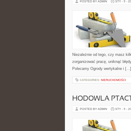
POSTED BY ADMIN
STY - 5 - 2
Niezależnie od tego, czy masz kilk
zorganizować pracę, uniknąć błędy
Polecamy Ogrody wertykalne i […
CATEGORIES:
NIERUCHOMOŚCI
HODOWLA PTAC
POSTED BY ADMIN
STY - 5 - 2