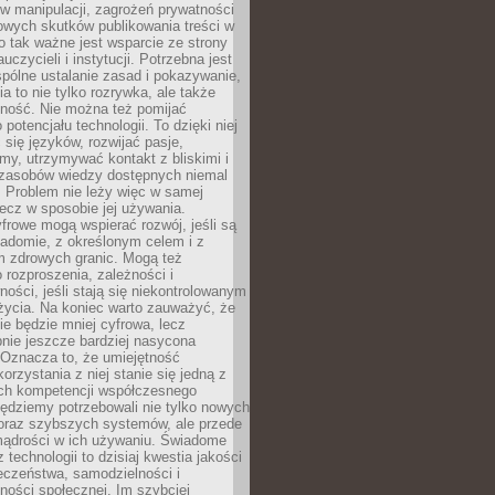
 manipulacji, zagrożeń prywatności
owych skutków publikowania treści w
go tak ważne jest wsparcie ze strony
uczycieli i instytucji. Potrzebna jest
pólne ustalanie zasad i pokazywanie,
ia to nie tylko rozrywka, ale także
lność. Nie można też pomijać
potencjału technologii. To dzięki niej
ć się języków, rozwijać pasje,
rmy, utrzymywać kontakt z bliskimi i
 zasobów wiedzy dostępnych niemal
 Problem nie leży więc w samej
 lecz w sposobie jej używania.
frowe mogą wspierać rozwój, jeśli są
adomie, z określonym celem i z
 zdrowych granic. Mogą też
 rozproszenia, zależności i
ości, jeśli stają się niekontrolowanym
życia. Na koniec warto zauważyć, że
ie będzie mniej cyfrowa, lecz
nie jeszcze bardziej nasycona
 Oznacza to, że umiejętność
orzystania z niej stanie się jedną z
h kompetencji współczesnego
ędziemy potrzebowali nie tylko nowych
coraz szybszych systemów, ale przede
ądrości w ich używaniu. Świadome
 technologii to dzisiaj kwestia jakości
eczeństwa, samodzielności i
ności społecznej. Im szybciej