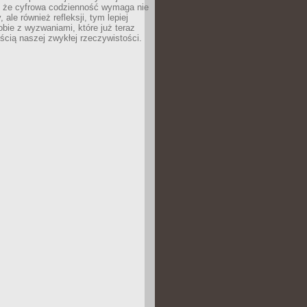
 że cyfrowa codzienność wymaga nie
 ale również refleksji, tym lepiej
bie z wyzwaniami, które już teraz
ęścią naszej zwykłej rzeczywistości.