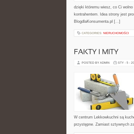
dzięki któremu wiesz, co Ci wolno
kontrahentem. Idea strony jest pr
BlogdlaKonsumenta.pl […]
CATEGORIES:
NIERUCHOMOŚCI
FAKTY I MITY
POSTED BY ADMIN
STY - 5 - 2
W centrum Lekkowkuchni są kuche
przystępne. Zamiast sztywnych za