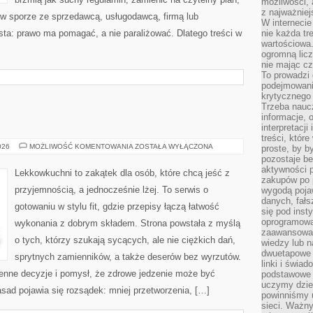
możliwości,
z najważniej
 w sporze ze sprzedawcą, usługodawcą, firmą lub
W interneci
osta: prawo ma pomagać, a nie paraliżować. Dlatego treści w
nie każda tr
wartościowa.
ogromną licz
nie mając cz
To prowadzi
podejmowani
krytycznego 
Trzeba nauc
informacje, 
interpretacj
treści, któr
FAKTY
026
MOŻLIWOŚĆ KOMENTOWANIA
ZOSTAŁA WYŁĄCZONA
proste, by b
I
pozostaje b
MITY
aktywności p
Lekkowkuchni to zakątek dla osób, które chcą jeść z
zakupów po 
przyjemnością, a jednocześnie lżej. To serwis o
wygodą pojaw
danych, fał
gotowaniu w stylu fit, gdzie przepisy łączą łatwość
się pod inst
oprogramowa
wykonania z dobrym składem. Strona powstała z myślą
zaawansowan
o tych, którzy szukają sycących, ale nie ciężkich dań,
wiedzy lub n
dwuetapowe l
sprytnych zamienników, a także deserów bez wyrzutów.
linki i świa
nne decyzje i pomysł, że zdrowe jedzenie może być
podstawowe e
uczymy dziec
sad pojawia się rozsądek: mniej przetworzenia, […]
powinniśmy u
sieci. Ważn