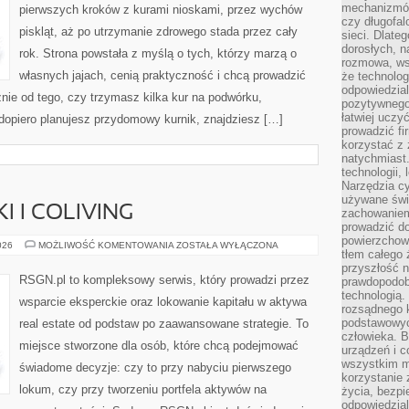
mechanizmów
pierwszych kroków z kurami nioskami, przez wychów
czy długofal
piskląt, aż po utrzymanie zdrowego stada przez cały
sieci. Dlate
dorosłych, na
rok. Strona powstała z myślą o tych, którzy marzą o
rozmowa, ws
własnych jajach, cenią praktyczność i chcą prowadzić
że technolog
odpowiedzia
nie od tego, czy trzymasz kilka kur na podwórku,
pozytywnego 
łatwiej uczy
dopiero planujesz przydomowy kurnik, znajdziesz […]
prowadzić fi
korzystać z
natychmiast.
technologii,
Narzędzia cy
używane świ
 I COLIVING
zachowaniem
prowadzić do
powierzchown
MIKROKAWALERKI
026
MOŻLIWOŚĆ KOMENTOWANIA
ZOSTAŁA WYŁĄCZONA
tłem całego 
I
COLIVING
przyszłość n
RSGN.pl to kompleksowy serwis, który prowadzi przez
prawdopodob
technologią.
wsparcie eksperckie oraz lokowanie kapitału w aktywa
rozsądnego k
podstawowyc
real estate od podstaw po zaawansowane strategie. To
człowieka. B
miejsce stworzone dla osób, które chcą podejmować
urządzeń i 
wszystkim m
świadome decyzje: czy to przy nabyciu pierwszego
korzystanie z
lokum, czy przy tworzeniu portfela aktywów na
życia, bezpi
odpowiedzial