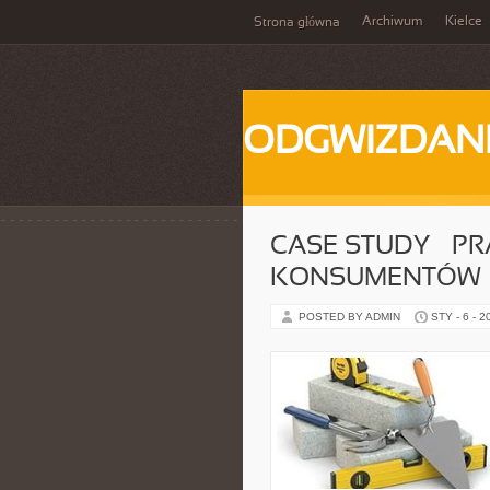
Archiwum
Kielce
Strona główna
ODGWIZDANI
CASE STUDY – P
KONSUMENTÓW
POSTED BY ADMIN
STY - 6 - 2