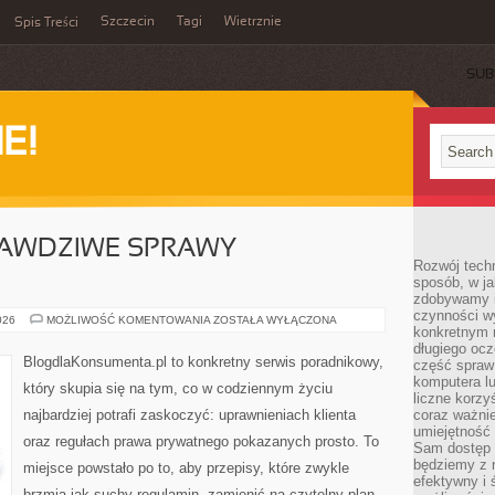
Szczecin
Tagi
Wietrznie
Spis Treści
SUB
E!
RAWDZIWE SPRAWY
Rozwój techn
sposób, w ja
zdobywamy i
czynności w
CASE
026
MOŻLIWOŚĆ KOMENTOWANIA
ZOSTAŁA WYŁĄCZONA
konkretnym 
STUDY
–
długiego oc
PRAWDZIWE
BlogdlaKonsumenta.pl to konkretny serwis poradnikowy,
część spraw
SPRAWY
KONSUMENTÓW
komputera lu
który skupia się na tym, co w codziennym życiu
liczne korzy
najbardziej potrafi zaskoczyć: uprawnieniach klienta
coraz ważnie
umiejętność 
oraz regułach prawa prywatnego pokazanych prosto. To
Sam dostęp 
będziemy z 
miejsce powstało po to, aby przepisy, które zwykle
efektywny i 
brzmią jak suchy regulamin, zamienić na czytelny plan,