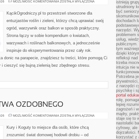
UPRAWA
026
MOŻLIWOŚĆ KOMENTOWANIA
ZOSTAŁA WYŁĄCZONA
istnieją gru
ROŚLIN
utrudniony 
NA
być seniorzy
BALKONIE
KącikOgrodniczy.pl to przestrzeń stworzone dla
I
skomunikowa
TARASIE
entuzjastów roślin i zieleni, którzy chcą uprawiać swój
dochodach lu
podstawowyc
ogród, warzywnik oraz balkon w sposób praktyczny.
narzędzi. W
problemem s
Strona łączy w sobie kompendium o kwiatach,
usług, wiedz
warzywach i roślinach balkonowych, a jednocześnie
publicznym. 
tym ważniejs
inspiruje do eksperymentowania przez cały rok.
dzięki którym
a donic na parapecie, znajdziesz tu treści, które pomogą Ci
refleksji na
trzeba mocn
 i cieszyć się bujną zielenią bez zbędnego stresu.
intuicja nie
funkcjonować
]
Potrzebna je
prywatności,
z narzędzi c
psychikę i s
portal eduka
rolę, pomag
TWA OZDOBNEGO
lepiej rozum
zagrożeń i 
mądry, prakt
HODOWLA
026
MOŻLIWOŚĆ KOMENTOWANIA
ZOSTAŁA WYŁĄCZONA
staje się to
PTACTWA
OZDOBNEGO
nastolatki b
Kury i Koguty to miejsce dla osób, które chcą
cyfrowy, ale
dojrzałości.
zrozumieć świat domowej hodowli drobiu – od
korzystać z 