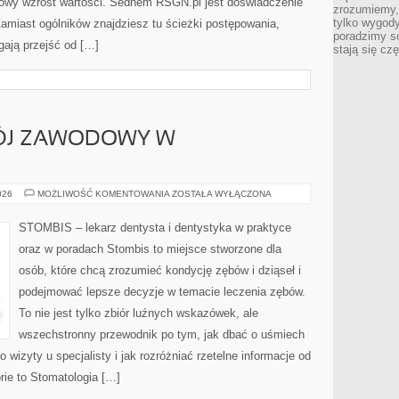
inowy wzrost wartości. Sednem RSGN.pl jest doświadczenie
zrozumiemy,
tylko wygody,
amiast ogólników znajdziesz tu ścieżki postępowania,
poradzimy so
gają przejść od […]
stają się cz
WÓJ ZAWODOWY W
KARIERA
026
MOŻLIWOŚĆ KOMENTOWANIA
ZOSTAŁA WYŁĄCZONA
I
ROZWÓJ
ZAWODOWY
STOMBIS – lekarz dentysta i dentystyka w praktyce
W
STOMATOLOGII
oraz w poradach Stombis to miejsce stworzone dla
osób, które chcą zrozumieć kondycję zębów i dziąseł i
podejmować lepsze decyzje w temacie leczenia zębów.
To nie jest tylko zbiór luźnych wskazówek, ale
wszechstronny przewodnik po tym, jak dbać o uśmiech
 wizyty u specjalisty i jak rozróżniać rzetelne informacje od
rie to Stomatologia […]