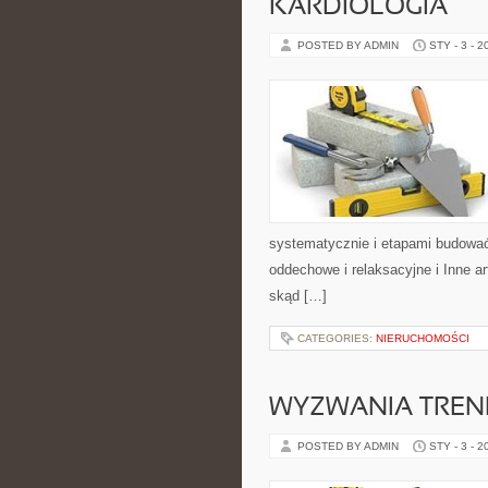
KARDIOLOGIA
POSTED BY ADMIN
STY - 3 - 2
systematycznie i etapami budować 
oddechowe i relaksacyjne i Inne ar
skąd […]
CATEGORIES:
NIERUCHOMOŚCI
WYZWANIA TRENIN
POSTED BY ADMIN
STY - 3 - 2