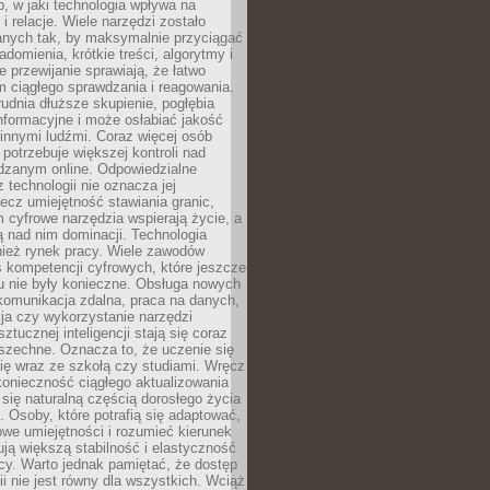
, w jaki technologia wpływa na
 i relacje. Wiele narzędzi zostało
anych tak, by maksymalnie przyciągać
domienia, krótkie treści, algorytmy i
 przewijanie sprawiają, że łatwo
 ciągłego sprawdzania i reagowania.
trudnia dłuższe skupienie, pogłębia
nformacyjne i może osłabiać jakość
innymi ludźmi. Coraz więcej osób
potrzebuje większej kontroli nad
zanym online. Odpowiedzialne
z technologii nie oznacza jej
lecz umiejętność stawiania granic,
m cyfrowe narzędzia wspierają życie, a
ą nad nim dominacji. Technologia
nież rynek pracy. Wiele zawodów
 kompetencji cyfrowych, które jeszcze
mu nie były konieczne. Obsługa nowych
komunikacja zdalna, praca na danych,
ja czy wykorzystanie narzędzi
ztucznej inteligencji stają się coraz
szechne. Oznacza to, że uczenie się
ię wraz ze szkołą czy studiami. Wręcz
konieczność ciągłego aktualizowania
 się naturalną częścią dorosłego życia
Osoby, które potrafią się adaptować,
we umiejętności i rozumieć kierunek
ją większą stabilność i elastyczność
cy. Warto jednak pamiętać, że dostęp
ii nie jest równy dla wszystkich. Wciąż