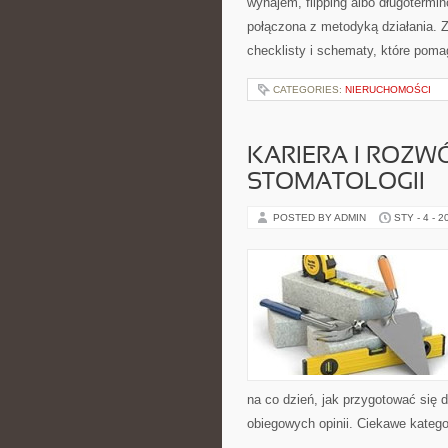
wynajem, flipping albo długoterm
połączona z metodyką działania. Z
checklisty i schematy, które poma
CATEGORIES:
NIERUCHOMOŚCI
KARIERA I ROZ
STOMATOLOGII
POSTED BY ADMIN
STY - 4 - 2
na co dzień, jak przygotować się do
obiegowych opinii. Ciekawe katego