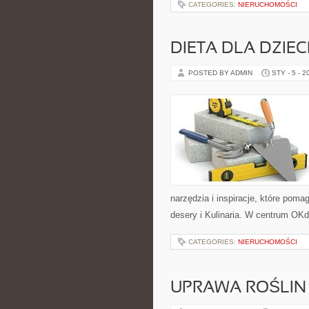
CATEGORIES:
NIERUCHOMOŚCI
DIETA DLA DZIEC
POSTED BY ADMIN
STY - 5 - 2
narzędzia i inspiracje, które poma
desery i Kulinaria. W centrum OKdi
CATEGORIES:
NIERUCHOMOŚCI
UPRAWA ROŚLIN 