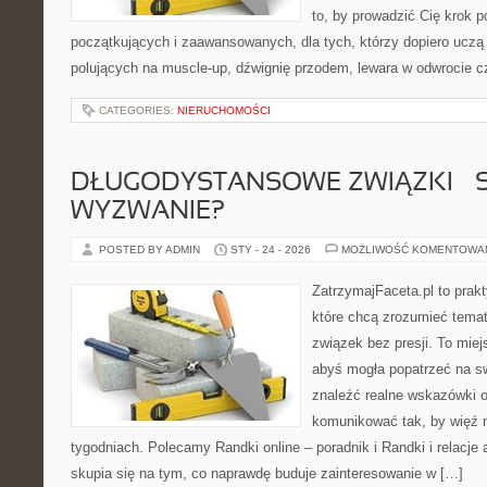
to, by prowadzić Cię krok 
początkujących i zaawansowanych, dla tych, którzy dopiero uczą s
polujących na muscle-up, dźwignię przodem, lewara w odwrocie c
CATEGORIES:
NIERUCHOMOŚCI
DŁUGODYSTANSOWE ZWIĄZKI – 
WYZWANIE?
POSTED BY ADMIN
STY - 24 - 2026
MOŻLIWOŚĆ KOMENTOWA
ZatrzymajFaceta.pl to prakt
które chcą zrozumieć tema
związek bez presji. To mie
abyś mogła popatrzeć na sw
znaleźć realne wskazówki 
komunikować tak, by więź n
tygodniach. Polecamy Randki online – poradnik i Randki i relacje 
skupia się na tym, co naprawdę buduje zainteresowanie w […]