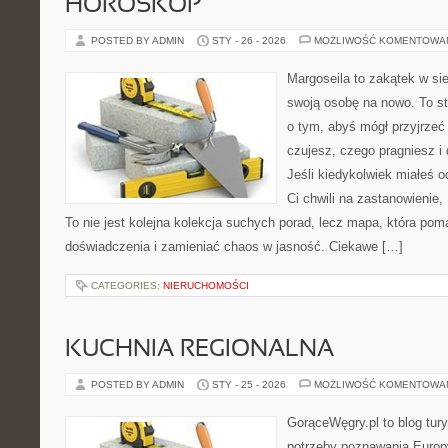
HOROSKOP
POSTED BY ADMIN
STY - 26 - 2026
MOŻLIWOŚĆ KOMENTOWA
Margoseila to zakątek w si
swoją osobę na nowo. To st
o tym, abyś mógł przyjrzeć 
czujesz, czego pragniesz i
Jeśli kiedykolwiek miałeś o
Ci chwili na zastanowienie, 
To nie jest kolejna kolekcja suchych porad, lecz mapa, która p
doświadczenia i zamieniać chaos w jasność. Ciekawe […]
CATEGORIES:
NIERUCHOMOŚCI
KUCHNIA REGIONALNA
POSTED BY ADMIN
STY - 25 - 2026
MOŻLIWOŚĆ KOMENTOWA
GorąceWęgry.pl to blog tury
potrzeby poznawania Euro