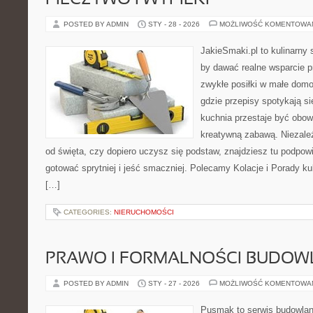
PIECZYWO I WYPIEKI
POSTED BY ADMIN
STY - 28 - 2026
MOŻLIWOŚĆ KOMENTOWA
JakieSmaki.pl to kulinarny s
by dawać realne wsparcie p
zwykłe posiłki w małe domo
gdzie przepisy spotykają si
kuchnia przestaje być obowi
kreatywną zabawą. Niezależ
od święta, czy dopiero uczysz się podstaw, znajdziesz tu podpow
gotować sprytniej i jeść smaczniej. Polecamy Kolacje i Porady ku
[…]
CATEGORIES:
NIERUCHOMOŚCI
PRAWO I FORMALNOŚCI BUDOW
POSTED BY ADMIN
STY - 27 - 2026
MOŻLIWOŚĆ KOMENTOWA
Pusmak to serwis budowlany