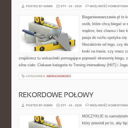
POSTED BY ADMIN
STY - 24 - 2026
MOŻLIWOŚĆ KOMENTOWA
Bieganiewwarszawie.pl to 
osób, które chcą biegać w s
mądrze, bez chaosu i bez ko
pasja do ruchu spotyka si
Niezależnie od tego, czy d
kroki na trasie, czy masz z
znajdziesz tu wskazówki pomagające poprawić ekonomię biegu, z
silne ciało. Ciekawe kategorie to Trening interwałowy (HIIT) i Joga
CATEGORIES:
NIERUCHOMOŚCI
REKORDOWE POŁOWY
POSTED BY ADMIN
STY - 24 - 2026
MOŻLIWOŚĆ KOMENTOWA
MOCZYKIJE to samodzielny 
który powstał po to, aby łą