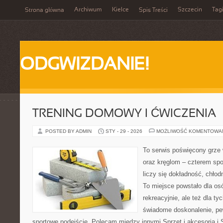
Archiwum
Kielce
Szczecin
Tag
Strona główna
Spis Treści
ODGWIZDANIE!
TRENING DOMOWY I ĆWICZENIA
POSTED BY ADMIN
STY - 29 - 2026
MOŻLIWOŚĆ KOMENTOWA
To serwis poświęcony grze 
oraz kręglom – czterem spo
liczy się dokładność, chłod
To miejsce powstało dla os
rekreacyjnie, ale też dla ty
świadome doskonalenie, pew
sportowe podejście. Polecam między innymi Sprzęt i akcesoria i 