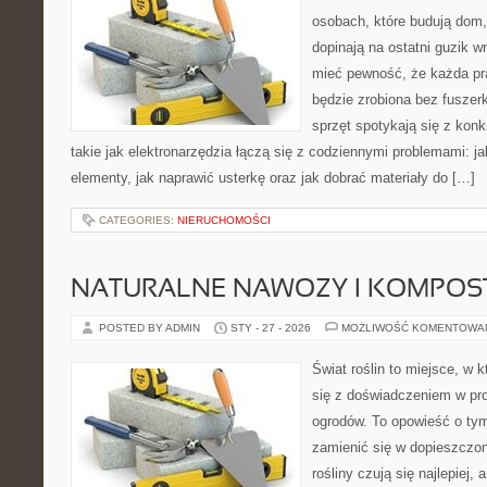
osobach, które budują dom,
dopinają na ostatni guzik w
mieć pewność, że każda pr
będzie zrobiona bez fuszerk
sprzęt spotykają się z kon
takie jak elektronarzędzia łączą się z codziennymi problemami: j
elementy, jak naprawić usterkę oraz jak dobrać materiały do […]
CATEGORIES:
NIERUCHOMOŚCI
NATURALNE NAWOZY I KOMPOS
POSTED BY ADMIN
STY - 27 - 2026
MOŻLIWOŚĆ KOMENTOWA
Świat roślin to miejsce, w k
się z doświadczeniem w proj
ogrodów. To opowieść o tym
zamienić się w dopieszczoną
rośliny czują się najlepiej,