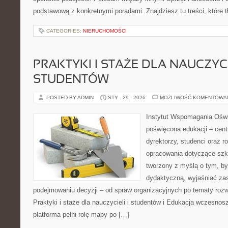
podstawową z konkretnymi poradami. Znajdziesz tu treści, które
CATEGORIES:
NIERUCHOMOŚCI
PRAKTYKI I STAŻE DLA NAUCZYCIE
STUDENTÓW
POSTED BY ADMIN
STY - 29 - 2026
MOŻLIWOŚĆ KOMENTOWA
Instytut Wspomagania Oświa
poświęcona edukacji – cent
dyrektorzy, studenci oraz r
opracowania dotyczące szko
tworzony z myślą o tym, by
dydaktyczną, wyjaśniać z
podejmowaniu decyzji – od spraw organizacyjnych po tematy rozw
Praktyki i staże dla nauczycieli i studentów i Edukacja wczesnos
platforma pełni rolę mapy po […]