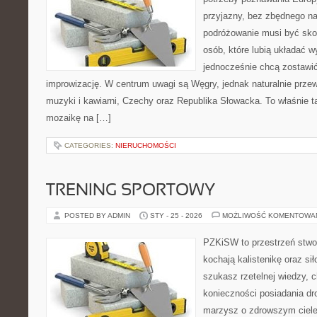
przyjazny, bez zbędnego na
podróżowanie musi być sko
osób, które lubią układać w
jednocześnie chcą zostawić
improwizację. W centrum uwagi są Węgry, jednak naturalnie przewij
muzyki i kawiarni, Czechy oraz Republika Słowacka. To właśnie t
mozaikę na […]
CATEGORIES:
NIERUCHOMOŚCI
TRENING SPORTOWY
POSTED BY ADMIN
STY - 25 - 2026
MOŻLIWOŚĆ KOMENTOWA
PZKiSW to przestrzeń stwor
kochają kalistenikę oraz sił
szukasz rzetelnej wiedzy, 
konieczności posiadania dro
marzysz o zdrowszym ciele,