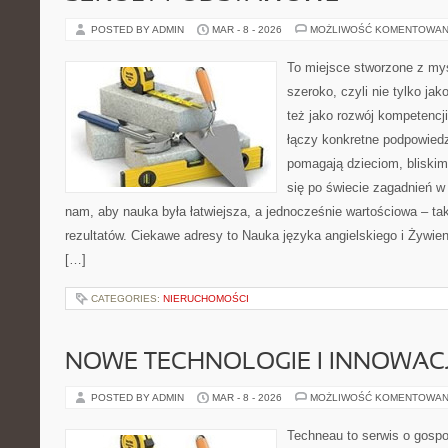
POSTED BY ADMIN
MAR - 8 - 2026
MOŻLIWOŚĆ KOMENTOWAN
To miejsce stworzone z myś
szeroko, czyli nie tylko jak
też jako rozwój kompetencj
łączy konkretne podpowiedz
pomagają dzieciom, bliski
się po świecie zagadnień w
nam, aby nauka była łatwiejsza, a jednocześnie wartościowa – tak
rezultatów. Ciekawe adresy to Nauka języka angielskiego i Żywieni
[…]
CATEGORIES:
NIERUCHOMOŚCI
NOWE TECHNOLOGIE I INNOWAC
POSTED BY ADMIN
MAR - 8 - 2026
MOŻLIWOŚĆ KOMENTOWAN
Techneau to serwis o gospo