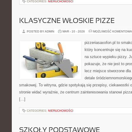
CATEGORIES:
NIERUCHOMOŚCI
KLASYCZNE WŁOSKIE PIZZE
POSTED BY ADMIN
MAR - 10 - 2026
MOŻLIWOŚĆ KOMENTOWA
pizzeriasaxofon.pl to smako
który koncentruje się na ku
na sztuce wypieku pizzy. J
pokazuje, że nie jest to pro
lecz miejsce stworzone dla
detale śródziemnomorskieg
smakowej. To witryna, gdzie spotykają się przepisy, ciekawostki o
stronie widać wyraźnie, że centrum zainteresowania stanowi pizza
[…]
CATEGORIES:
NIERUCHOMOŚCI
SZKOŁY PODSTAWOWE