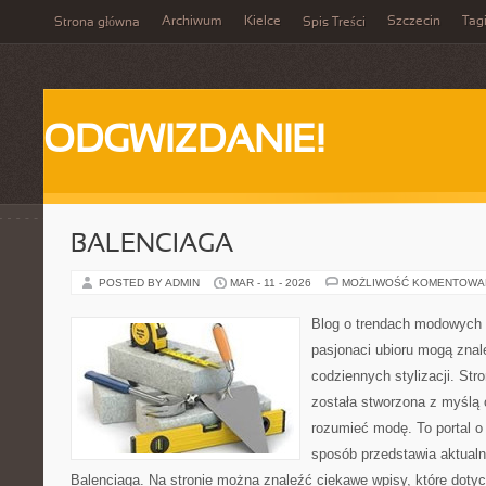
Archiwum
Kielce
Szczecin
Tag
Strona główna
Spis Treści
ODGWIZDANIE!
BALENCIAGA
POSTED BY ADMIN
MAR - 11 - 2026
MOŻLIWOŚĆ KOMENTOWA
Blog o trendach modowych 
pasjonaci ubioru mogą zna
codziennych stylizacji. Str
została stworzona z myślą o
rozumieć modę. To portal o
sposób przedstawia aktualn
Balenciaga. Na stronie można znaleźć ciekawe wpisy, które doty