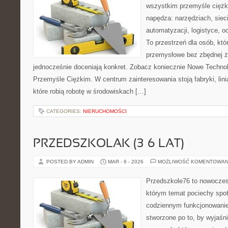
wszystkim przemyśle ciężki
napędza: narzędziach, siec
automatyzacji, logistyce, o
To przestrzeń dla osób, któ
przemysłowe bez zbędnej ża
jednocześnie doceniają konkret. Zobacz koniecznie Nowe Technol
Przemyśle Ciężkim. W centrum zainteresowania stoją fabryki, lin
które robią robotę w środowiskach […]
CATEGORIES:
NIERUCHOMOŚCI
PRZEDSZKOLAK (3–6 LAT)
POSTED BY ADMIN
MAR - 6 - 2026
MOŻLIWOŚĆ KOMENTOWAN
Przedszkole76 to nowoczes
którym temat pociechy spo
codziennym funkcjonowani
stworzone po to, by wyjaśn