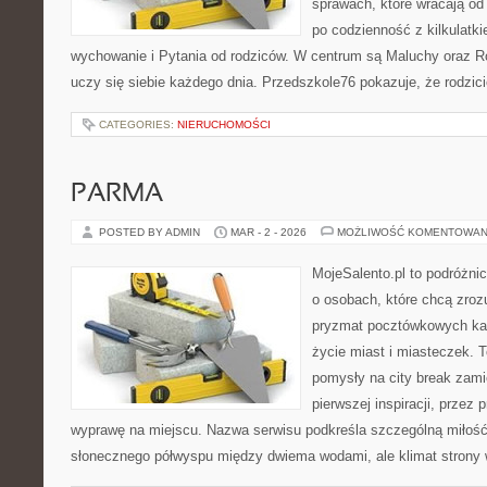
sprawach, które wracają od
po codzienność z kilkulatk
wychowanie i Pytania od rodziców. W centrum są Maluchy oraz Rod
uczy się siebie każdego dnia. Przedszkole76 pokazuje, że rodzic
CATEGORIES:
NIERUCHOMOŚCI
PARMA
POSTED BY ADMIN
MAR - 2 - 2026
MOŻLIWOŚĆ KOMENTOWAN
MojeSalento.pl to podróżni
o osobach, które chcą zrozu
pryzmat pocztówkowych kadr
życie miast i miasteczek. 
pomysły na city break zamie
pierwszej inspiracji, przez
wyprawę na miejscu. Nazwa serwisu podkreśla szczególną miłość 
słonecznego półwyspu między dwiema wodami, ale klimat strony 