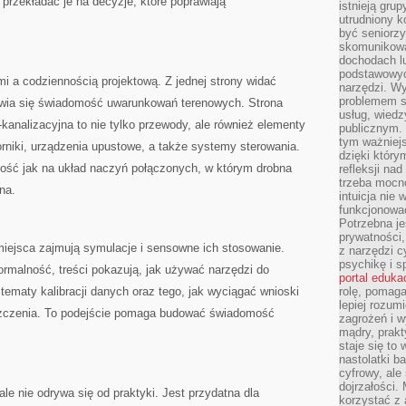
k przekładać je na decyzje, które poprawiają
istnieją gru
utrudniony 
być seniorzy
skomunikowa
dochodach lu
podstawowyc
i a codziennością projektową. Z jednej strony widać
narzędzi. W
problemem s
ojawia się świadomość uwarunkowań terenowych. Strona
usług, wiedz
-kanalizacyjna to nie tylko przewody, ale również elementy
publicznym. 
tym ważniejs
rniki, urządzenia upustowe, a także systemy sterowania.
dzięki którym
ałość jak na układ naczyń połączonych, w którym drobna
refleksji na
trzeba mocn
na.
intuicja nie
funkcjonować
Potrzebna je
prywatności,
ejsca zajmują symulacje i sensowne ich stosowanie.
z narzędzi c
psychikę i s
formalność, treści pokazują, jak używać narzędzi do
portal eduka
tematy kalibracji danych oraz tego, jak wyciągać wnioski
rolę, pomag
lepiej rozum
zczenia. To podejście pomaga budować świadomość
zagrożeń i 
mądry, prakt
staje się to
nastolatki b
cyfrowy, ale
dojrzałości.
le nie odrywa się od praktyki. Jest przydatna dla
korzystać z 