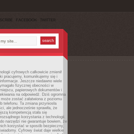
SCRIBE
FACEBOOK
TWITTER
ologii cyfrowych całkowicie zmienił
ki pracujemy, komunikujemy się i
nformacje. Jeszcze niedawno wiele
ymagało fizycznej obecności w
miejscu, papierowych dokumentów i
zekiwania na odpowiedź. Dziś ogromna
 może zostać załatwiona z poziomu
b telefonu. Ta zmiana przyniosła
ści, ale jednocześnie sprawiła, że
jszą kompetencją stała się
rozsądnego korzystania z technologii.
do narzędzi nie gwarantuje bowiem, że
nich korzystać w sposób bezpieczny,
świadomy. Cyfrowy świat daje wielkie