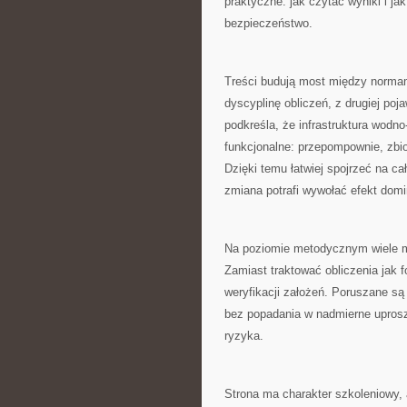
praktyczne: jak czytać wyniki i ja
bezpieczeństwo.
Treści budują most między normam
dyscyplinę obliczeń, z drugiej p
podkreśla, że infrastruktura wodno
funkcjonalne: przepompownie, zbio
Dzięki temu łatwiej spojrzeć na c
zmiana potrafi wywołać efekt domi
Na poziomie metodycznym wiele mi
Zamiast traktować obliczenia jak 
weryfikacji założeń. Poruszane są 
bez popadania w nadmierne upros
ryzyka.
Strona ma charakter szkoleniowy, a