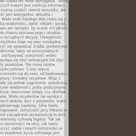
 ale stawia też nowe wymagania. Jedną
szych kwestii jest selekcja informacji.
e można znaleźć niemal wszystko, ale
eść jest wiarygodna, aktualna i
 Wiele osób każdego dnia styka się z
bą wiadomości, opinii, reklam i porad,
asu ani narzędzi, by ocenić ich jakość.
 do chaosu poznawczego i utrudnia
e rozsądnych decyzji. Umiejętność
myślenia staje się więc niezbędna.
zyć się sprawdzać źródła, porównywać
odróżniać fakty od emocjonalnych
i i zachowywać ostrożność wobec
e wydają się zbyt sensacyjne lub zbyt
yły prawdziwe. Nie mniej istotne
ezpieczeństwo. Coraz więcej
rzeniosło się do sieci, od bankowości i
pracę i kontakty urzędowe. Wraz z
iły się jednak zagrożenia: wyłudzenia
szywe wiadomości, próby podszywania
ytucje, nieuczciwe sklepy czy złośliwe
nie. Wiele incydentów nie wynika z
ych ataków, lecz z pośpiechu, braku
admiernego zaufania. Silne hasła,
ogowanie, ostrożność przy klikaniu w
dome zarządzanie prywatnością to dziś
lementy cyfrowej higieny. Tak jak
i ostrożności na ulicy, tak samo
czyć siebie i innych ostrożności w
ym aspektem życia cyfrowego jest