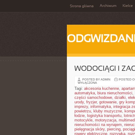
Archiwum
Kielce
Strona główna
ODGWIZDANI
WODOCIĄGI I ZA
POSTED BY ADMIN
POSTED ON
WYŁĄCZONA
Tagi:
akcesoria kuchenne
,
aparta
automatyka
,
biura nieruchomości
,
części samochodowe
,
działki
,
elek
urody
,
fryzjer
,
gotowanie
,
gry komp
imprezy
,
informatyka
,
integracja z
powietrzu
,
kluby muzyczne
,
kompu
łodzie
,
logistyka transportu
,
lotnic
motocykle
,
motoryzacja
,
multimed
nieruchomości na wynajem
,
nieru
pielęgnacja skóry
,
piercing
,
pociąg
rowery elektryczne
,
rozrywka
,
roz