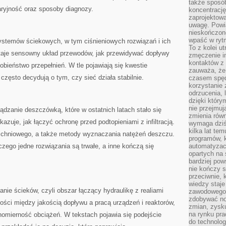
także sposób
aryjność oraz sposoby diagnozy.
koncentrację
zaprojektow
uwagę. Powia
nieskończone
wpaść w rytm
systemów ściekowych, w tym ciśnieniowych rozwiązań i ich
To z kolei u
taje sensowny układ przewodów, jak przewidywać dopływy
zmęczenie i
kontaktów z 
bieństwo przepełnień. W tle pojawiają się kwestie
zauważa, że 
często decydują o tym, czy sieć działa stabilnie.
czasem spęd
korzystanie 
odrzucenia, 
dzięki który
nie przejmuj
ządzanie deszczówką, które w ostatnich latach stało się
zmienia rów
zuje, jak łączyć ochronę przed podtopieniami z infiltracją.
wymaga dziś
kilka lat te
rzchniowego, a także metody wyznaczania natężeń deszczu.
programów, 
czego jedne rozwiązania są trwałe, a inne kończą się
automatyzac
opartych na s
bardziej pow
nie kończy s
przeciwnie, 
wiedzy staje
nie ścieków, czyli obszar łączący hydraulikę z realiami
zawodowego. 
zdobywać no
ości między jakością dopływu a pracą urządzeń i reaktorów,
zmian, zysku
na rynku pra
nomierność obciążeń. W tekstach pojawia się podejście
do technolog