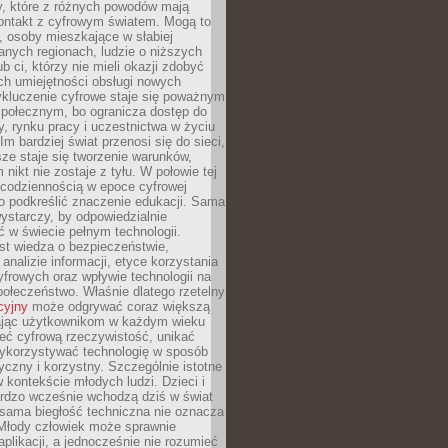
py, które z różnych powodów mają
kontakt z cyfrowym światem. Mogą to
, osoby mieszkające w słabiej
nych regionach, ludzie o niższych
b ci, którzy nie mieli okazji zdobyć
h umiejętności obsługi nowych
ykluczenie cyfrowe staje się poważnym
połecznym, bo ogranicza dostęp do
y, rynku pracy i uczestnictwa w życiu
Im bardziej świat przenosi się do sieci,
ze staje się tworzenie warunków,
 nikt nie zostaje z tyłu. W połowie tej
d codziennością w epoce cyfrowej
o podkreślić znaczenie edukacji. Sama
 wystarczy, by odpowiedzialnie
 w świecie pełnym technologii.
st wiedza o bezpieczeństwie,
 analizie informacji, etyce korzystania
yfrowych oraz wpływie technologii na
połeczeństwo. Właśnie dlatego rzetelny
cyjny
może odgrywać coraz większą
ając użytkownikom w każdym wieku
ieć cyfrową rzeczywistość, unikać
wykorzystywać technologię w sposób
yczny i korzystny. Szczególnie istotne
 w kontekście młodych ludzi. Dzieci i
ardzo wcześnie wchodzą dziś w świat
 sama biegłość techniczna nie oznacza
 Młody człowiek może sprawnie
aplikacji, a jednocześnie nie rozumieć