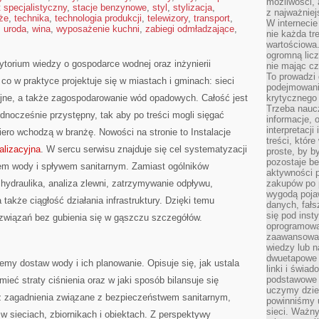
możliwości,
t specjalistyczny
,
stacje benzynowe
,
styl
,
stylizacja
,
z najważniej
że
,
technika
,
technologia produkcji
,
telewizory
,
transport
,
W interneci
,
uroda
,
wina
,
wyposażenie kuchni
,
zabiegi odmładzające
,
nie każda tr
wartościowa.
ogromną licz
ytorium wiedzy o gospodarce wodnej oraz inżynierii
nie mając cz
To prowadzi
 co w praktyce projektuje się w miastach i gminach: sieci
podejmowani
jne, a także zagospodarowanie wód opadowych. Całość jest
krytycznego 
Trzeba nauc
dnocześnie przystępny, tak aby po treści mogli sięgać
informacje, 
interpretacj
iero wchodzą w branżę. Nowości na stronie to Instalacje
treści, któr
alizacyjna
. W sercu serwisu znajduje się cel systematyzacji
proste, by b
pozostaje b
rtem wody i spływem sanitarnym. Zamiast ogólników
aktywności p
: hydraulika, analiza zlewni, zatrzymywanie odpływu,
zakupów po 
wygodą pojaw
akże ciągłość działania infrastruktury. Dzięki temu
danych, fał
się pod inst
związań bez gubienia się w gąszczu szczegółów.
oprogramowa
zaawansowan
wiedzy lub n
dwuetapowe l
emy dostaw wody i ich planowanie. Opisuje się, jak ustala
linki i świa
podstawowe e
ieć straty ciśnienia oraz w jaki sposób bilansuje się
uczymy dziec
eż zagadnienia związane z bezpieczeństwem sanitarnym,
powinniśmy u
sieci. Ważn
 w sieciach, zbiornikach i obiektach. Z perspektywy