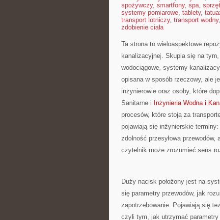
spożywczy
,
smartfony
,
spa
,
sprzę
systemy pomiarowe
,
tablety
,
tatua
transport lotniczy
,
transport wodny
zdobienie ciała
Ta strona to wieloaspektowe repoz
kanalizacyjnej. Skupia się na tym,
wodociągowe, systemy kanalizacy
opisana w sposób rzeczowy, ale je
inżynierowie oraz osoby, które dop
Sanitarne i
Inżynieria Wodna i Kan
procesów, które stoją za transpo
pojawiają się inżynierskie terminy
zdolność przesyłowa przewodów, a t
czytelnik może zrozumieć sens ro
Duży nacisk położony jest na syst
się parametry przewodów, jak rozum
zapotrzebowanie. Pojawiają się t
czyli tym, jak utrzymać parametry