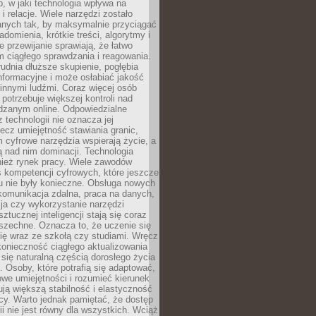
, w jaki technologia wpływa na
 i relacje. Wiele narzędzi zostało
anych tak, by maksymalnie przyciągać
domienia, krótkie treści, algorytmy i
 przewijanie sprawiają, że łatwo
 ciągłego sprawdzania i reagowania.
trudnia dłuższe skupienie, pogłębia
nformacyjne i może osłabiać jakość
innymi ludźmi. Coraz więcej osób
potrzebuje większej kontroli nad
zanym online. Odpowiedzialne
z technologii nie oznacza jej
lecz umiejętność stawiania granic,
m cyfrowe narzędzia wspierają życie, a
ą nad nim dominacji. Technologia
nież rynek pracy. Wiele zawodów
 kompetencji cyfrowych, które jeszcze
mu nie były konieczne. Obsługa nowych
komunikacja zdalna, praca na danych,
ja czy wykorzystanie narzędzi
ztucznej inteligencji stają się coraz
szechne. Oznacza to, że uczenie się
ię wraz ze szkołą czy studiami. Wręcz
konieczność ciągłego aktualizowania
 się naturalną częścią dorosłego życia
Osoby, które potrafią się adaptować,
we umiejętności i rozumieć kierunek
ją większą stabilność i elastyczność
cy. Warto jednak pamiętać, że dostęp
ii nie jest równy dla wszystkich. Wciąż