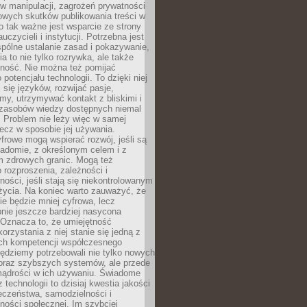
 manipulacji, zagrożeń prywatności
owych skutków publikowania treści w
go tak ważne jest wsparcie ze strony
uczycieli i instytucji. Potrzebna jest
pólne ustalanie zasad i pokazywanie,
ia to nie tylko rozrywka, ale także
lność. Nie można też pomijać
potencjału technologii. To dzięki niej
ć się języków, rozwijać pasje,
rmy, utrzymywać kontakt z bliskimi i
 zasobów wiedzy dostępnych niemal
 Problem nie leży więc w samej
 lecz w sposobie jej używania.
frowe mogą wspierać rozwój, jeśli są
adomie, z określonym celem i z
 zdrowych granic. Mogą też
 rozproszenia, zależności i
ości, jeśli stają się niekontrolowanym
życia. Na koniec warto zauważyć, że
ie będzie mniej cyfrowa, lecz
nie jeszcze bardziej nasycona
 Oznacza to, że umiejętność
orzystania z niej stanie się jedną z
h kompetencji współczesnego
ędziemy potrzebowali nie tylko nowych
coraz szybszych systemów, ale przede
ądrości w ich używaniu. Świadome
 technologii to dzisiaj kwestia jakości
eczeństwa, samodzielności i
ności społecznej. Im szybciej