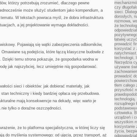
mechanizmów
dów, którzy potrzebują zrozumieć, dlaczego pewne
czy długofal
 Jednocześnie może służyć studentom jako kompendium, a
sieci. Dlate
dorosłych, na
tematu. W tekstach powraca myśl, że dobra infrastruktura
rozmowa, ws
ytuacjach, a jej projektowanie wymaga dokładności.
że technolog
odpowiedzia
pozytywnego 
łatwiej uczy
prowadzić fi
iskowy. Pojawiają się wątki zabezpieczenia odbiorników,
korzystać z
u. Omawiane są podejścia, które łączą klasyczne budowle z
natychmiast.
technologii,
e. Dzięki temu strona pokazuje, że gospodarka wodna w
Narzędzia cy
odę jak najszybciej, lecz umiejętnie nią gospodarować.
używane świ
zachowaniem
prowadzić do
powierzchown
tłem całego 
wałości sieci i obiektów: jak dobierać materiały, jak
przyszłość n
 stan techniczny i kiedy bardziej opłaca się przebudowa.
prawdopodob
technologią.
rukturalne mają konsekwencje na dekady, więc warto je
rozsądnego k
 nie tylko o doraźne oszczędności.
podstawowyc
człowieka. B
urządzeń i 
wszystkim m
korzystanie z
wrażenie, że to platforma specjalistyczna, w której liczy się
życia, bezpi
cają do myślenia systemowego: od ujęcia, przez transport, aż
odpowiedzial