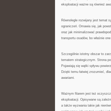
eksploatacji ważne są również aw
Równolegle rozwijany jest temat 
ograniczeń. Omawia się, jak pows
oraz jak minimalizować prawdopodo
transportu osadów, bo właśnie one 
Szczególnie istotny obszar to zar
tematem strategicznym. Strona poka
Pojawiają się wątki spływu powie
Dzięki temu łatwiej zrozumieć, dla
awariami.
Ważnym filarem jest też oczyszcza
eksploatacji. Opisywane są zależn
a także wyzwania takie jak nierów