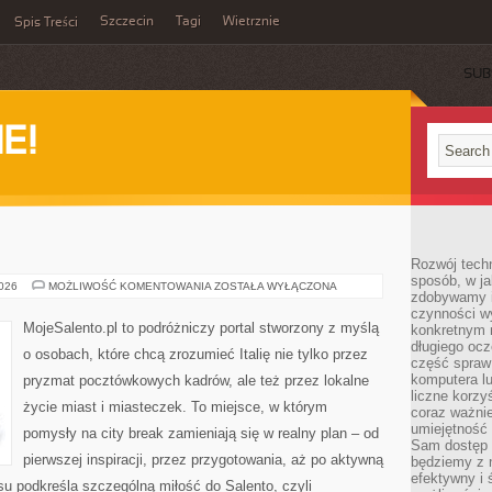
Szczecin
Tagi
Wietrznie
Spis Treści
SUB
E!
Rozwój techn
sposób, w ja
PARMA
2026
MOŻLIWOŚĆ KOMENTOWANIA
ZOSTAŁA WYŁĄCZONA
zdobywamy i
czynności w
MojeSalento.pl to podróżniczy portal stworzony z myślą
konkretnym 
długiego oc
o osobach, które chcą zrozumieć Italię nie tylko przez
część spraw
komputera lu
pryzmat pocztówkowych kadrów, ale też przez lokalne
liczne korzy
życie miast i miasteczek. To miejsce, w którym
coraz ważnie
umiejętność 
pomysły na city break zamieniają się w realny plan – od
Sam dostęp 
pierwszej inspiracji, przez przygotowania, aż po aktywną
będziemy z 
efektywny i 
u podkreśla szczególną miłość do Salento, czyli