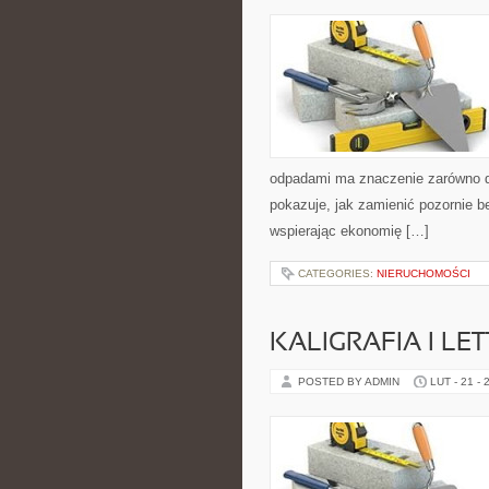
odpadami ma znaczenie zarówno dla 
pokazuje, jak zamienić pozornie 
wspierając ekonomię […]
CATEGORIES:
NIERUCHOMOŚCI
KALIGRAFIA I LE
POSTED BY ADMIN
LUT - 21 - 