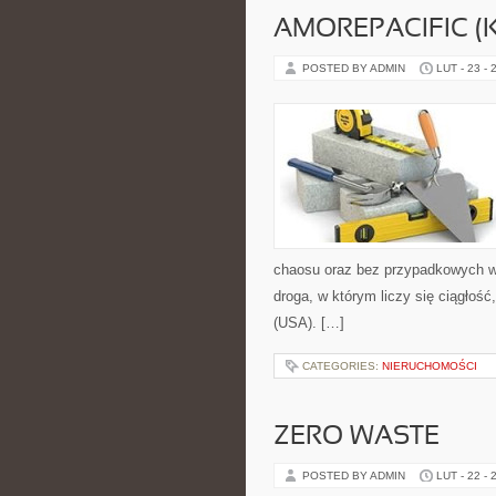
AMOREPACIFIC 
POSTED BY ADMIN
LUT - 23 - 
chaosu oraz bez przypadkowych wy
droga, w którym liczy się ciągłoś
(USA). […]
CATEGORIES:
NIERUCHOMOŚCI
ZERO WASTE
POSTED BY ADMIN
LUT - 22 - 