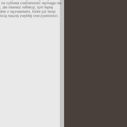
 że cyfrowa codzienność wymaga nie
 ale również refleksji, tym lepiej
bie z wyzwaniami, które już teraz
ęścią naszej zwykłej rzeczywistości.