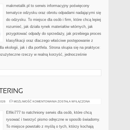
makmetalik.pl to serwis informacyjny poświęcony
tematyce odzysku oraz obrotu odpadami nadającymi się
do odzysku. To miejsce dla osób i firm, które chcą lepiej
rozumieć, jak działa rynek materiałów wtórnych, jak
przygotować odpady do sprzedaży, jak przebiega proces
klasyfikacji oraz dlaczego właściwe postępowanie z
ekologii, jak i dla portfela. Strona skupia się na praktyce:
bezużyteczne rzeczy w realną korzyść, jednocześnie
TTERING
KALIGRAFIA
2026
MOŻLIWOŚĆ KOMENTOWANIA
ZOSTAŁA WYŁĄCZONA
I
LETTERING
Elfiki777 to natchniony serwis dla osób, które chcą
rysować i tworzyć pismo odręczne w sposób świadomy.
To miejsce powstało z myślą o tych, którzy kochają