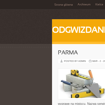
Archiwum
Kielce
Strona główna
ODGWIZDANI
PARMA
POSTED BY ADMIN
MAR - 2 - 
wyprawę na miejscu. Nazwa serwis