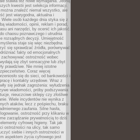
 ale stawia też nowe wymagania. Jedną
szych kwestii jest selekcja informacji.
e można znaleźć niemal wszystko, ale
eść jest wiarygodna, aktualna i
 Wiele osób każdego dnia styka się z
bą wiadomości, opinii, reklam i porad,
asu ani narzędzi, by ocenić ich jakość.
 do chaosu poznawczego i utrudnia
e rozsądnych decyzji. Umiejętność
myślenia staje się więc niezbędna.
zyć się sprawdzać źródła, porównywać
odróżniać fakty od emocjonalnych
i i zachowywać ostrożność wobec
e wydają się zbyt sensacyjne lub zbyt
yły prawdziwe. Nie mniej istotne
ezpieczeństwo. Coraz więcej
rzeniosło się do sieci, od bankowości i
pracę i kontakty urzędowe. Wraz z
iły się jednak zagrożenia: wyłudzenia
szywe wiadomości, próby podszywania
ytucje, nieuczciwe sklepy czy złośliwe
nie. Wiele incydentów nie wynika z
ych ataków, lecz z pośpiechu, braku
admiernego zaufania. Silne hasła,
ogowanie, ostrożność przy klikaniu w
dome zarządzanie prywatnością to dziś
lementy cyfrowej higieny. Tak jak
i ostrożności na ulicy, tak samo
czyć siebie i innych ostrożności w
ym aspektem życia cyfrowego jest