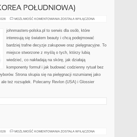
(KOREA POŁUDNIOWA)
AMOREPACIFIC
2026
MOŻLIWOŚĆ KOMENTOWANIA
ZOSTAŁA WYŁĄCZONA
(KOREA
POŁUDNIOWA)
johnmasters-polska.pl to serwis dla osób, które
interesują się światem beauty i chcą podejmować
bardziej trafne decyzje zakupowe oraz pielęgnacyjne. To
miejsce stworzone z myślą o tych, którzy lubią
wiedzieć, co nakładają na skórę, jak działają
komponenty formuł i jak budować codzienny rytuał bez
borów. Strona skupia się na pielęgnacji rozumianej jako
ć, ale też rozsądek. Polecamy Revlon (USA) i Glossier
ZERO
2026
MOŻLIWOŚĆ KOMENTOWANIA
ZOSTAŁA WYŁĄCZONA
WASTE