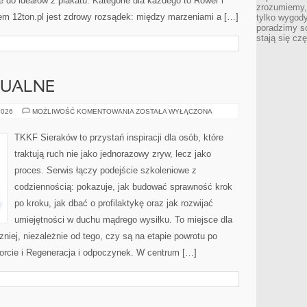
 do ideałów z plakatu. Kategorie dla każdego to Rower i
zrozumiemy,
m 12ton.pl jest zdrowy rozsądek: między marzeniami a […]
tylko wygody,
poradzimy so
stają się cz
DUALNE
SPORTY
2026
MOŻLIWOŚĆ KOMENTOWANIA
ZOSTAŁA WYŁĄCZONA
INDYWIDUALNE
TKKF Sieraków to przystań inspiracji dla osób, które
traktują ruch nie jako jednorazowy zryw, lecz jako
proces. Serwis łączy podejście szkoleniowe z
codziennością: pokazuje, jak budować sprawność krok
po kroku, jak dbać o profilaktykę oraz jak rozwijać
umiejętności w duchu mądrego wysiłku. To miejsce dla
niej, niezależnie od tego, czy są na etapie powrotu po
orcie i Regeneracja i odpoczynek. W centrum […]