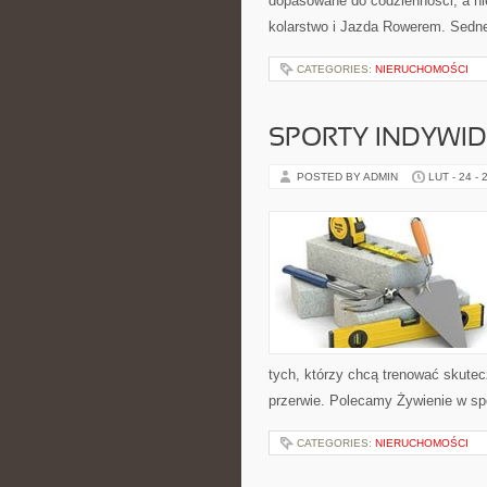
dopasowane do codzienności, a nie
kolarstwo i Jazda Rowerem. Sedne
CATEGORIES:
NIERUCHOMOŚCI
SPORTY INDYWI
POSTED BY ADMIN
LUT - 24 - 
tych, którzy chcą trenować skutecz
przerwie. Polecamy Żywienie w sp
CATEGORIES:
NIERUCHOMOŚCI