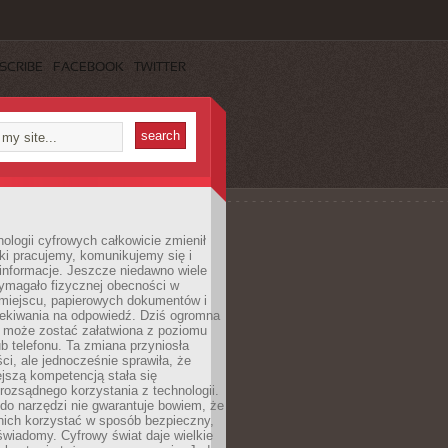
SCRIBE
FACEBOOK
TWITTER
ologii cyfrowych całkowicie zmienił
ki pracujemy, komunikujemy się i
nformacje. Jeszcze niedawno wiele
ymagało fizycznej obecności w
miejscu, papierowych dokumentów i
zekiwania na odpowiedź. Dziś ogromna
 może zostać załatwiona z poziomu
b telefonu. Ta zmiana przyniosła
ści, ale jednocześnie sprawiła, że
jszą kompetencją stała się
rozsądnego korzystania z technologii.
do narzędzi nie gwarantuje bowiem, że
nich korzystać w sposób bezpieczny,
świadomy. Cyfrowy świat daje wielkie