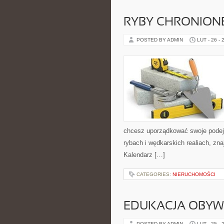
RYBY CHRONION
POSTED BY ADMIN
LUT - 26 - 
chcesz uporządkować swoje podejśc
rybach i wędkarskich realiach, zna
Kalendarz […]
CATEGORIES:
NIERUCHOMOŚCI
EDUKACJA OBYW
POSTED BY ADMIN
LUT - 25 - 