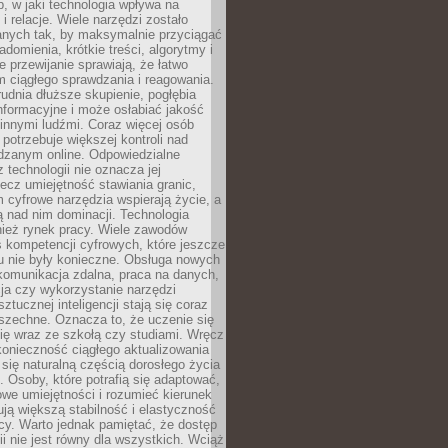
, w jaki technologia wpływa na
 i relacje. Wiele narzędzi zostało
anych tak, by maksymalnie przyciągać
domienia, krótkie treści, algorytmy i
 przewijanie sprawiają, że łatwo
 ciągłego sprawdzania i reagowania.
trudnia dłuższe skupienie, pogłębia
nformacyjne i może osłabiać jakość
innymi ludźmi. Coraz więcej osób
potrzebuje większej kontroli nad
zanym online. Odpowiedzialne
z technologii nie oznacza jej
lecz umiejętność stawiania granic,
m cyfrowe narzędzia wspierają życie, a
ą nad nim dominacji. Technologia
nież rynek pracy. Wiele zawodów
 kompetencji cyfrowych, które jeszcze
mu nie były konieczne. Obsługa nowych
komunikacja zdalna, praca na danych,
ja czy wykorzystanie narzędzi
ztucznej inteligencji stają się coraz
szechne. Oznacza to, że uczenie się
ię wraz ze szkołą czy studiami. Wręcz
konieczność ciągłego aktualizowania
 się naturalną częścią dorosłego życia
Osoby, które potrafią się adaptować,
we umiejętności i rozumieć kierunek
ją większą stabilność i elastyczność
cy. Warto jednak pamiętać, że dostęp
ii nie jest równy dla wszystkich. Wciąż