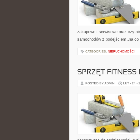
zakupowe i serwisowe oraz czytać 
samochodów z podejściem „na co dz
CATEGORIES:
NIERUCHOMOŚCI
SPRZĘT FITNESS 
POSTED BY ADMIN
LUT - 24 - 