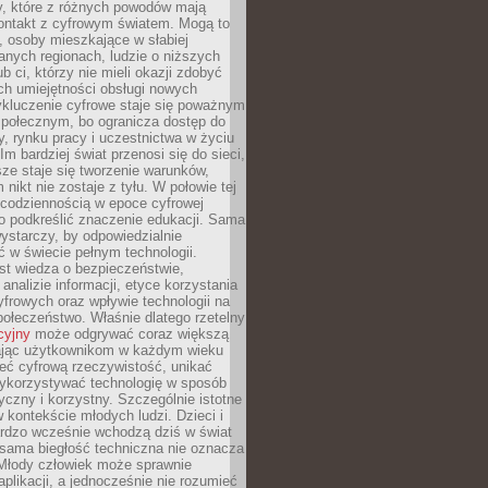
py, które z różnych powodów mają
kontakt z cyfrowym światem. Mogą to
, osoby mieszkające w słabiej
nych regionach, ludzie o niższych
b ci, którzy nie mieli okazji zdobyć
h umiejętności obsługi nowych
ykluczenie cyfrowe staje się poważnym
połecznym, bo ogranicza dostęp do
y, rynku pracy i uczestnictwa w życiu
Im bardziej świat przenosi się do sieci,
ze staje się tworzenie warunków,
 nikt nie zostaje z tyłu. W połowie tej
d codziennością w epoce cyfrowej
o podkreślić znaczenie edukacji. Sama
 wystarczy, by odpowiedzialnie
 w świecie pełnym technologii.
st wiedza o bezpieczeństwie,
 analizie informacji, etyce korzystania
yfrowych oraz wpływie technologii na
połeczeństwo. Właśnie dlatego rzetelny
cyjny
może odgrywać coraz większą
ając użytkownikom w każdym wieku
ieć cyfrową rzeczywistość, unikać
wykorzystywać technologię w sposób
yczny i korzystny. Szczególnie istotne
 w kontekście młodych ludzi. Dzieci i
ardzo wcześnie wchodzą dziś w świat
 sama biegłość techniczna nie oznacza
 Młody człowiek może sprawnie
aplikacji, a jednocześnie nie rozumieć