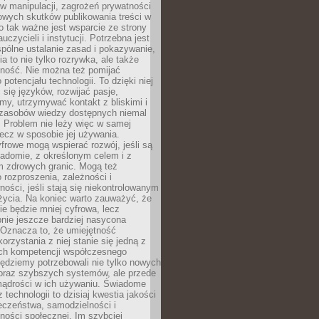
 manipulacji, zagrożeń prywatności
owych skutków publikowania treści w
go tak ważne jest wsparcie ze strony
uczycieli i instytucji. Potrzebna jest
pólne ustalanie zasad i pokazywanie,
ia to nie tylko rozrywka, ale także
lność. Nie można też pomijać
potencjału technologii. To dzięki niej
ć się języków, rozwijać pasje,
rmy, utrzymywać kontakt z bliskimi i
 zasobów wiedzy dostępnych niemal
 Problem nie leży więc w samej
 lecz w sposobie jej używania.
frowe mogą wspierać rozwój, jeśli są
adomie, z określonym celem i z
 zdrowych granic. Mogą też
 rozproszenia, zależności i
ości, jeśli stają się niekontrolowanym
życia. Na koniec warto zauważyć, że
ie będzie mniej cyfrowa, lecz
nie jeszcze bardziej nasycona
 Oznacza to, że umiejętność
orzystania z niej stanie się jedną z
h kompetencji współczesnego
ędziemy potrzebowali nie tylko nowych
coraz szybszych systemów, ale przede
ądrości w ich używaniu. Świadome
 technologii to dzisiaj kwestia jakości
eczeństwa, samodzielności i
ności społecznej. Im szybciej