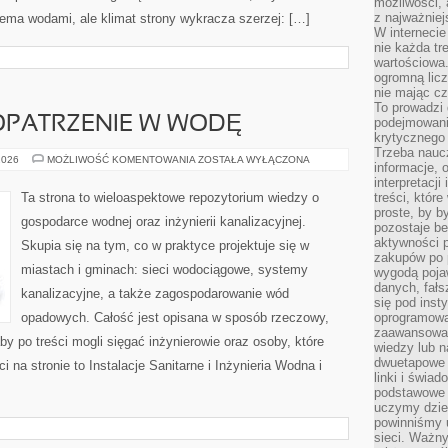
możliwości,
z najważniej
ma wodami, ale klimat strony wykracza szerzej: […]
W interneci
nie każda tr
wartościowa.
ogromną licz
nie mając cz
To prowadzi
OPATRZENIE W WODĘ
podejmowani
krytycznego 
Trzeba nauc
WODOCIĄGI
2026
MOŻLIWOŚĆ KOMENTOWANIA
ZOSTAŁA WYŁĄCZONA
informacje, 
I
ZAOPATRZENIE
interpretacj
W
Ta strona to wieloaspektowe repozytorium wiedzy o
treści, któr
WODĘ
proste, by b
gospodarce wodnej oraz inżynierii kanalizacyjnej.
pozostaje b
aktywności p
Skupia się na tym, co w praktyce projektuje się w
zakupów po 
miastach i gminach: sieci wodociągowe, systemy
wygodą pojaw
danych, fał
kanalizacyjne, a także zagospodarowanie wód
się pod inst
opadowych. Całość jest opisana w sposób rzeczowy,
oprogramowa
zaawansowan
by po treści mogli sięgać inżynierowie oraz osoby, które
wiedzy lub n
dwuetapowe l
na stronie to Instalacje Sanitarne i Inżynieria Wodna i
linki i świa
podstawowe e
uczymy dziec
powinniśmy u
sieci. Ważn