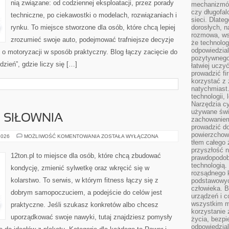
nią związane: od codziennej eksploatacji, przez porady
mechanizmów
czy długofal
techniczne, po ciekawostki o modelach, rozwiązaniach i
sieci. Dlate
rynku. To miejsce stworzone dla osób, które chcą lepiej
dorosłych, na
rozmowa, ws
zrozumieć swoje auto, podejmować trafniejsze decyzje
że technolog
odpowiedzia
o motoryzacji w sposób praktyczny. Blog łączy zacięcie do
pozytywnego 
ień”, gdzie liczy się […]
łatwiej uczy
prowadzić fi
korzystać z
natychmiast.
technologii,
Narzędzia cy
używane świ
I SIŁOWNIA
zachowaniem
prowadzić do
powierzchown
SPRZĘT
2026
MOŻLIWOŚĆ KOMENTOWANIA
ZOSTAŁA WYŁĄCZONA
FITNESS
tłem całego 
I
przyszłość n
SIŁOWNIA
12ton.pl to miejsce dla osób, które chcą zbudować
prawdopodob
technologią.
kondycję, zmienić sylwetkę oraz wkręcić się w
rozsądnego k
kolarstwo. To serwis, w którym fitness łączy się z
podstawowyc
człowieka. B
dobrym samopoczuciem, a podejście do celów jest
urządzeń i 
wszystkim m
praktyczne. Jeśli szukasz konkretów albo chcesz
korzystanie z
uporządkować swoje nawyki, tutaj znajdziesz pomysły
życia, bezpi
odpowiedzial