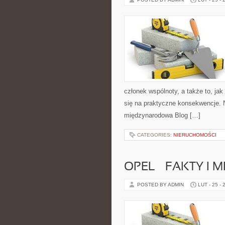
członek wspólnoty, a także to, j
się na praktyczne konsekwencje. N
międzynarodowa Blog […]
CATEGORIES:
NIERUCHOMOŚCI
OPEL – FAKTY I M
POSTED BY ADMIN
LUT - 25 - 