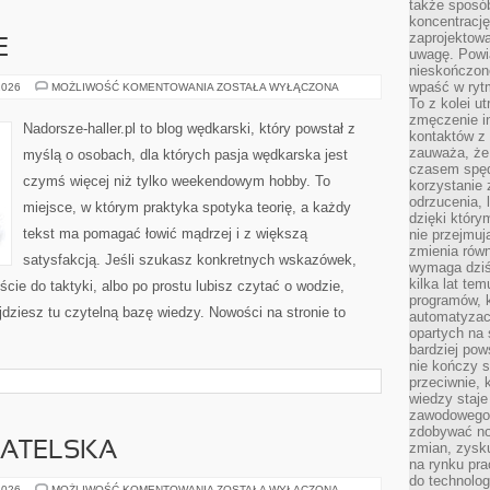
także sposób
koncentrację
zaprojektow
E
uwagę. Powia
nieskończone
wpaść w rytm
RYBY
2026
MOŻLIWOŚĆ KOMENTOWANIA
ZOSTAŁA WYŁĄCZONA
CHRONIONE
To z kolei u
zmęczenie i
Nadorsze-haller.pl to blog wędkarski, który powstał z
kontaktów z 
zauważa, że 
myślą o osobach, dla których pasja wędkarska jest
czasem spęd
czymś więcej niż tylko weekendowym hobby. To
korzystanie 
odrzucenia, 
miejsce, w którym praktyka spotyka teorię, a każdy
dzięki który
tekst ma pomagać łowić mądrzej i z większą
nie przejmuj
zmienia rów
satysfakcją. Jeśli szukasz konkretnych wskazówek,
wymaga dziś
kilka lat te
ie do taktyki, albo po prostu lubisz czytać o wodzie,
programów, 
jdziesz tu czytelną bazę wiedzy. Nowości na stronie to
automatyzac
opartych na s
bardziej pow
nie kończy s
przeciwnie, 
wiedzy staje
zawodowego. 
zdobywać no
ATELSKA
zmian, zysku
na rynku pra
do technolog
EDUKACJA
2026
MOŻLIWOŚĆ KOMENTOWANIA
ZOSTAŁA WYŁĄCZONA