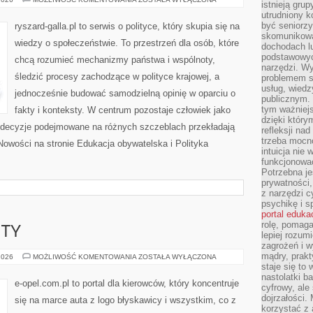
istnieją gru
OBYWATELSKA
utrudniony 
być seniorzy
ryszard-galla.pl to serwis o polityce, który skupia się na
skomunikowa
wiedzy o społeczeństwie. To przestrzeń dla osób, które
dochodach lu
podstawowyc
chcą rozumieć mechanizmy państwa i wspólnoty,
narzędzi. W
śledzić procesy zachodzące w polityce krajowej, a
problemem s
usług, wiedz
jednocześnie budować samodzielną opinię w oparciu o
publicznym. 
tym ważniejs
fakty i konteksty. W centrum pozostaje człowiek jako
dzięki którym
ak decyzje podejmowane na różnych szczeblach przekładają
refleksji na
trzeba mocn
owości na stronie Edukacja obywatelska i Polityka
intuicja nie
funkcjonować
Potrzebna je
prywatności,
z narzędzi c
psychikę i s
portal eduka
rolę, pomag
ITY
lepiej rozum
zagrożeń i 
mądry, prakt
OPEL
2026
MOŻLIWOŚĆ KOMENTOWANIA
ZOSTAŁA WYŁĄCZONA
–
staje się to
FAKTY
nastolatki b
I
e-opel.com.pl to portal dla kierowców, który koncentruje
cyfrowy, ale
MITY
dojrzałości.
się na marce auta z logo błyskawicy i wszystkim, co z
korzystać z 