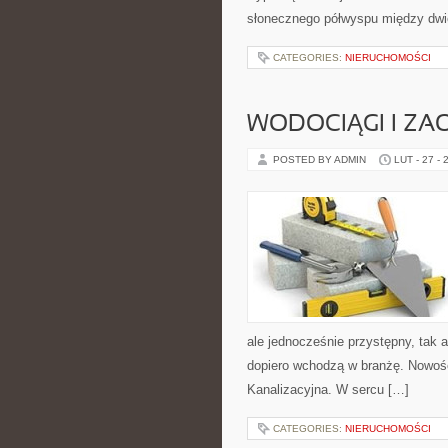
słonecznego półwyspu między dwie
CATEGORIES:
NIERUCHOMOŚCI
WODOCIĄGI I ZA
POSTED BY ADMIN
LUT - 27 - 
ale jednocześnie przystępny, tak a
dopiero wchodzą w branżę. Nowości 
Kanalizacyjna. W sercu […]
CATEGORIES:
NIERUCHOMOŚCI