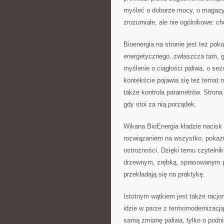
myśleć o doborze mocy, o magazyno
zrozumiałe, ale nie ogólnikowe: cho
Bioenergia na stronie jest też p
energetycznego, zwłaszcza tam, gd
myślenie o ciągłości paliwa, o se
kontekście pojawia się też temat 
także kontrola parametrów. Strona
gdy stoi za nią porządek.
Wikana BioEnergia kładzie nacisk
rozwiązaniem na wszystko, pokazuj
ostrożności. Dzięki temu czytelni
drzewnym, zrębką, sprasowanym pa
przekładają się na praktykę.
Istotnym wątkiem jest także racjo
idzie w parze z termomodernizacją
samą zmianę paliwa, tylko o podni