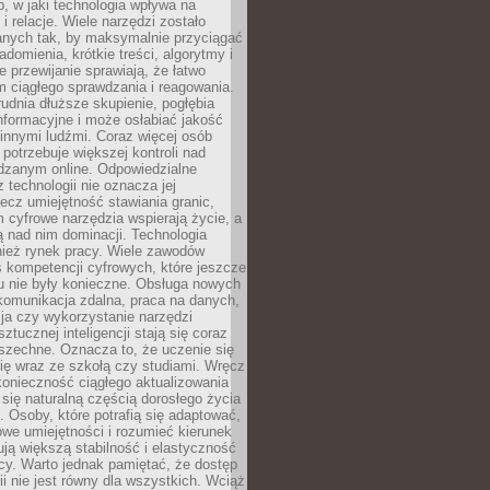
, w jaki technologia wpływa na
 i relacje. Wiele narzędzi zostało
anych tak, by maksymalnie przyciągać
domienia, krótkie treści, algorytmy i
 przewijanie sprawiają, że łatwo
 ciągłego sprawdzania i reagowania.
trudnia dłuższe skupienie, pogłębia
nformacyjne i może osłabiać jakość
innymi ludźmi. Coraz więcej osób
potrzebuje większej kontroli nad
zanym online. Odpowiedzialne
z technologii nie oznacza jej
lecz umiejętność stawiania granic,
m cyfrowe narzędzia wspierają życie, a
ą nad nim dominacji. Technologia
nież rynek pracy. Wiele zawodów
 kompetencji cyfrowych, które jeszcze
mu nie były konieczne. Obsługa nowych
komunikacja zdalna, praca na danych,
ja czy wykorzystanie narzędzi
ztucznej inteligencji stają się coraz
szechne. Oznacza to, że uczenie się
ię wraz ze szkołą czy studiami. Wręcz
konieczność ciągłego aktualizowania
 się naturalną częścią dorosłego życia
Osoby, które potrafią się adaptować,
we umiejętności i rozumieć kierunek
ją większą stabilność i elastyczność
cy. Warto jednak pamiętać, że dostęp
ii nie jest równy dla wszystkich. Wciąż