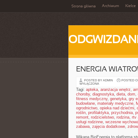
Archiwum
Kielce
Strona główna
ODGWIZDANI
ENERGIA WIATR
POSTED BY ADMIN
POSTED ON
WYŁĄCZONA
Tagi:
apteka
,
aranżacja wnętrz
,
ar
choroby
,
diagnostyka
,
dieta
,
dom
,
fitness medyczny
,
genetyka
,
gry 
budowlane
,
materiały medyczne
,
M
ogrodnictwo
,
opieka nad dziećmi
,
roślin
,
profilaktyka
,
przychodnia
,
p
remont
,
rodzicielstwo
,
rodzina
,
rtv
usługi rodzinne
,
wczesne wychowa
zabawa
,
zajęcia dodatkowe
,
zdrow
Wikana BioEnergia to platforma st