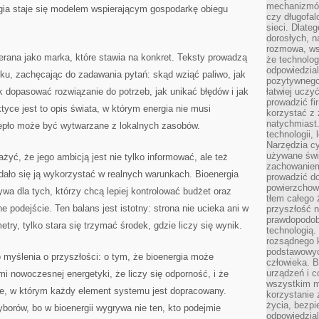
mechanizmów
rgia staje się modelem wspierającym gospodarkę obiegu
czy długofal
sieci. Dlate
dorosłych, na
rozmowa, ws
rana jako marka, które stawia na konkret. Teksty prowadzą
że technolog
odpowiedzia
oku, zachęcając do zadawania pytań: skąd wziąć paliwo, jak
pozytywnego 
ak dopasować rozwiązanie do potrzeb, jak unikać błędów i jak
łatwiej uczy
prowadzić fi
tyce jest to opis świata, w którym energia nie musi
korzystać z
natychmiast.
iepło może być wytwarzane z lokalnych zasobów.
technologii,
Narzędzia cy
używane świ
żyć, że jego ambicją jest nie tylko informować, ale też
zachowaniem
dało się ją wykorzystać w realnych warunkach. Bioenergia
prowadzić do
powierzchown
tywa dla tych, którzy chcą lepiej kontrolować budżet oraz
tłem całego 
 podejście. Ten balans jest istotny: strona nie ucieka ani w
przyszłość n
prawdopodob
try, tylko stara się trzymać środek, gdzie liczy się wynik.
technologią.
rozsądnego k
podstawowyc
o myślenia o przyszłości: o tym, że bioenergia może
człowieka. B
urządzeń i 
 nowoczesnej energetyki, że liczy się odporność, i że
wszystkim m
cie, w którym każdy element systemu jest dopracowany.
korzystanie z
życia, bezpi
orów, bo w bioenergii wygrywa nie ten, kto podejmie
odpowiedzial