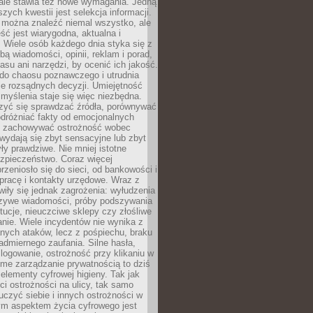
 ale stawia też nowe wymagania. Jedną
szych kwestii jest selekcja informacji.
e można znaleźć niemal wszystko, ale
eść jest wiarygodna, aktualna i
 Wiele osób każdego dnia styka się z
bą wiadomości, opinii, reklam i porad,
asu ani narzędzi, by ocenić ich jakość.
 do chaosu poznawczego i utrudnia
e rozsądnych decyzji. Umiejętność
myślenia staje się więc niezbędna.
zyć się sprawdzać źródła, porównywać
odróżniać fakty od emocjonalnych
i i zachowywać ostrożność wobec
e wydają się zbyt sensacyjne lub zbyt
yły prawdziwe. Nie mniej istotne
ezpieczeństwo. Coraz więcej
rzeniosło się do sieci, od bankowości i
pracę i kontakty urzędowe. Wraz z
iły się jednak zagrożenia: wyłudzenia
szywe wiadomości, próby podszywania
ytucje, nieuczciwe sklepy czy złośliwe
nie. Wiele incydentów nie wynika z
ych ataków, lecz z pośpiechu, braku
admiernego zaufania. Silne hasła,
ogowanie, ostrożność przy klikaniu w
dome zarządzanie prywatnością to dziś
lementy cyfrowej higieny. Tak jak
i ostrożności na ulicy, tak samo
czyć siebie i innych ostrożności w
ym aspektem życia cyfrowego jest