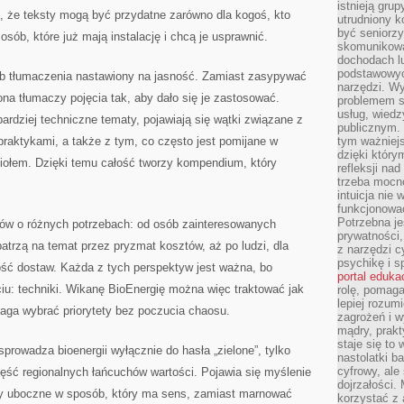
istnieją gru
, że teksty mogą być przydatne zarówno dla kogoś, kto
utrudniony 
być seniorzy
a osób, które już mają instalację i chcą je usprawnić.
skomunikowa
dochodach lu
podstawowyc
ób tłumaczenia nastawiony na jasność. Zamiast zasypywać
narzędzi. W
ona tłumaczy pojęcia tak, aby dało się je zastosować.
problemem s
usług, wiedz
ardziej techniczne tematy, pojawiają się wątki związane z
publicznym. 
raktykami, a także z tym, co często jest pomijane w
tym ważniejs
dzięki którym
iołem. Dzięki temu całość tworzy kompendium, który
refleksji na
trzeba mocn
intuicja nie
funkcjonować
Potrzebna je
ców o różnych potrzebach: od osób zainteresowanych
prywatności,
patrzą na temat przez pryzmat kosztów, aż po ludzi, dla
z narzędzi c
psychikę i s
ność dostaw. Każda z tych perspektyw jest ważna, bo
portal eduka
ciu: techniki. Wikanę BioEnergię można więc traktować jak
rolę, pomag
lepiej rozum
aga wybrać priorytety bez poczucia chaosu.
zagrożeń i 
mądry, prakt
staje się to
sprowadza bioenergii wyłącznie do hasła „zielone”, tylko
nastolatki b
cyfrowy, ale
ęść regionalnych łańcuchów wartości. Pojawia się myślenie
dojrzałości.
ty uboczne w sposób, który ma sens, zamiast marnować
korzystać z 