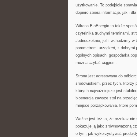
użytkowanie. To podejście sprawia
dopiero zbiera informacje, jak i dl
Wikana BioEnergia to także spos
czytelnika trudnymi terminami, str
Jednocześnie, jeśli wchodzimy w b
parametrami urządzeń, z dobrymi p
ogólnych opisach: gospodarka pop
można czytać ciągiem.
Strona jest adresowana do odbior
środowiskiem, przez tych, którzy 
których najważniejsze jest stabil
bioenergia zawsze stoi na przecię
miejsce porządkowania, które pom
Ważne jest też to, że przekaz nie 
pokazuje ją jako zrównoważoną cz
o tym, jak wykorzystywać produk