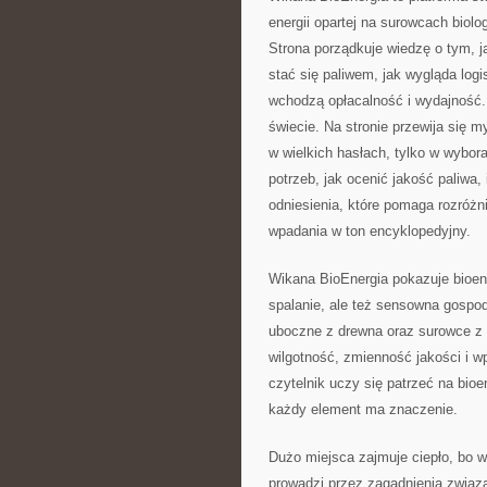
energii opartej na surowcach biol
Strona porządkuje wiedzę o tym, 
stać się paliwem, jak wygląda log
wchodzą opłacalność i wydajność.
świecie. Na stronie przewija się m
w wielkich hasłach, tylko w wybor
potrzeb, jak ocenić jakość paliwa,
odniesienia, które pomaga rozróż
wpadania w ton encyklopedyjny.
Wikana BioEnergia pokazuje bioene
spalanie, ale też sensowna gospod
uboczne z drewna oraz surowce z g
wilgotność, zmienność jakości i w
czytelnik uczy się patrzeć na bioen
każdy element ma znaczenie.
Dużo miejsca zajmuje ciepło, bo w
prowadzi przez zagadnienia związa