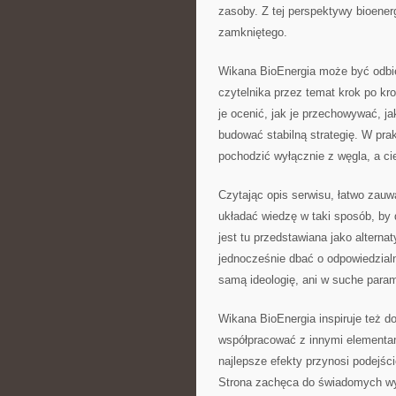
zasoby. Z tej perspektywy bioene
zamkniętego.
Wikana BioEnergia może być odbie
czytelnika przez temat krok po kr
je ocenić, jak je przechowywać, j
budować stabilną strategię. W prak
pochodzić wyłącznie z węgla, a c
Czytając opis serwisu, łatwo zauwa
układać wiedzę w taki sposób, by 
jest tu przedstawiana jako alterna
jednocześnie dbać o odpowiedzialne
samą ideologię, ani w suche parame
Wikana BioEnergia inspiruje też d
współpracować z innymi elementami
najlepsze efekty przynosi podejś
Strona zachęca do świadomych wyb