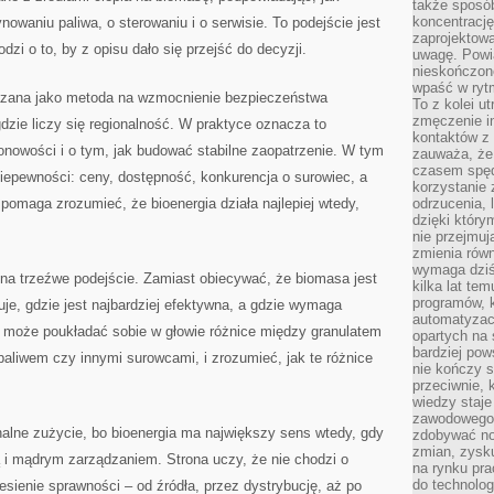
także sposób
koncentrację
waniu paliwa, o sterowaniu i o serwisie. To podejście jest
zaprojektow
dzi o to, by z opisu dało się przejść do decyzji.
uwagę. Powia
nieskończone
wpaść w rytm
okazana jako metoda na wzmocnienie bezpieczeństwa
To z kolei u
zmęczenie i
zie liczy się regionalność. W praktyce oznacza to
kontaktów z 
zonowości i o tym, jak budować stabilne zaopatrzenie. W tym
zauważa, że 
czasem spęd
niepewności: ceny, dostępność, konkurencja o surowiec, a
korzystanie 
 pomaga zrozumieć, że bioenergia działa najlepiej wtedy,
odrzucenia, 
dzięki który
nie przejmuj
zmienia rów
wymaga dziś
 na trzeźwe podejście. Zamiast obiecywać, że biomasa jest
kilka lat te
programów, 
e, gdzie jest najbardziej efektywna, a gdzie wymaga
automatyzac
k może poukładać sobie w głowie różnice między granulatem
opartych na s
bardziej pow
liwem czy innymi surowcami, i zrozumieć, jak te różnice
nie kończy s
przeciwnie, 
wiedzy staje
zawodowego. 
nalne zużycie, bo bioenergia ma największy sens wtedy, gdy
zdobywać no
zmian, zysku
 i mądrym zarządzaniem. Strona uczy, że nie chodzi o
na rynku pra
do technolog
esienie sprawności – od źródła, przez dystrybucję, aż po