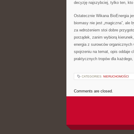
decyzję najszybciej, tylko ten, kto
Ostatecznie Wikana BioEnergia jes
biomasy nie jest „magiczna”, ale 
za wdrożeniem stoi dobre przygoto
porządek, zanim wybiorą kierunek, 
energia z surowców organicznych w
spojrzeniu na temat, opis oddaje c
praktycznych tropów dla każdego, 
CATEGORIES:
NIERUCHOMOŚCI
Comments are closed.