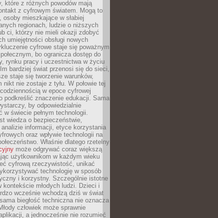
py, które z różnych powodów mają
kontakt z cyfrowym światem. Mogą to
, osoby mieszkające w słabiej
nych regionach, ludzie o niższych
b ci, którzy nie mieli okazji zdobyć
h umiejętności obsługi nowych
ykluczenie cyfrowe staje się poważnym
połecznym, bo ogranicza dostęp do
y, rynku pracy i uczestnictwa w życiu
Im bardziej świat przenosi się do sieci,
ze staje się tworzenie warunków,
 nikt nie zostaje z tyłu. W połowie tej
d codziennością w epoce cyfrowej
o podkreślić znaczenie edukacji. Sama
 wystarczy, by odpowiedzialnie
 w świecie pełnym technologii.
st wiedza o bezpieczeństwie,
 analizie informacji, etyce korzystania
yfrowych oraz wpływie technologii na
połeczeństwo. Właśnie dlatego rzetelny
cyjny
może odgrywać coraz większą
ając użytkownikom w każdym wieku
ieć cyfrową rzeczywistość, unikać
wykorzystywać technologię w sposób
yczny i korzystny. Szczególnie istotne
 w kontekście młodych ludzi. Dzieci i
ardzo wcześnie wchodzą dziś w świat
 sama biegłość techniczna nie oznacza
 Młody człowiek może sprawnie
aplikacji, a jednocześnie nie rozumieć