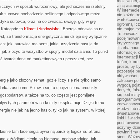
możliwości,
z najważniej
ogicznych w sposób wdrożeniowy, ale jednocześnie rzetelny.
W interneci
jak surowce pochodzenia roślinnego i odpadowego może
nie każda tr
wartościowa.
istyka surowca, oraz na co zwracać uwagę, gdy w grę
ogromną licz
 Kategorie to
Klimat i środowisko
i Energia odnawialna na
nie mając cz
To prowadzi
yśl, że transformacja energetyczna nie dzieje się wyłącznie
podejmowani
krytycznego 
ach: jaki surowiec ma sens, jakie urządzenie pasuje do
Trzeba nauc
 i jak złożyć to wszystko w spójny model działania. To punkt
informacje, 
interpretacj
nić twarde dane od marketingowych uproszczeń, bez
treści, któr
proste, by b
pozostaje b
aktywności p
rgię jako złożony temat, gdzie liczy się nie tylko samo
zakupów po 
wygodą pojaw
arka zasobami. Pojawia się tu spojrzenie na produkty
danych, fał
się pod inst
ospodarstw, a także na to, co często jest pomijane:
oprogramowa
pływ tych parametrów na koszty eksploatacji. Dzięki temu
zaawansowan
wiedzy lub n
ergię nie jak na jedno hasło, tylko jak na system, w której
dwuetapowe l
linki i świa
podstawowe e
uczymy dziec
łaśnie tam bioenergia bywa najbardziej logiczna. Strona
powinniśmy u
sieci. Ważn
ne z źródłami ciepła na biomasę, podpowiadając, jak