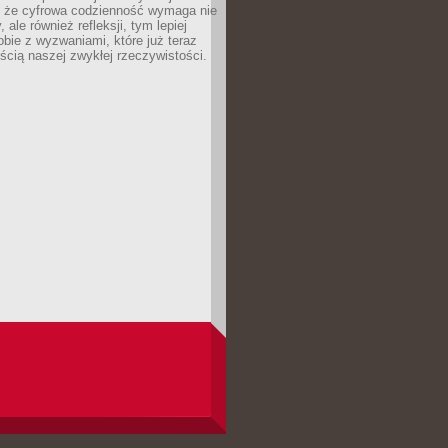
 że cyfrowa codzienność wymaga nie
 ale również refleksji, tym lepiej
bie z wyzwaniami, które już teraz
ęścią naszej zwykłej rzeczywistości.