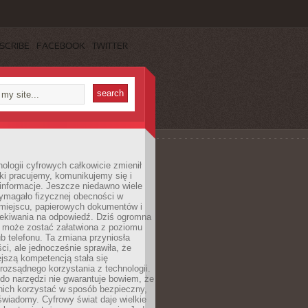
SCRIBE
FACEBOOK
TWITTER
ologii cyfrowych całkowicie zmienił
ki pracujemy, komunikujemy się i
nformacje. Jeszcze niedawno wiele
ymagało fizycznej obecności w
miejscu, papierowych dokumentów i
zekiwania na odpowiedź. Dziś ogromna
 może zostać załatwiona z poziomu
b telefonu. Ta zmiana przyniosła
ści, ale jednocześnie sprawiła, że
jszą kompetencją stała się
rozsądnego korzystania z technologii.
do narzędzi nie gwarantuje bowiem, że
nich korzystać w sposób bezpieczny,
świadomy. Cyfrowy świat daje wielkie