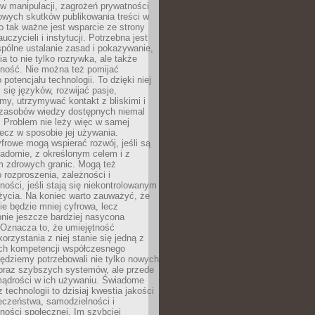
 manipulacji, zagrożeń prywatności
owych skutków publikowania treści w
go tak ważne jest wsparcie ze strony
uczycieli i instytucji. Potrzebna jest
pólne ustalanie zasad i pokazywanie,
ia to nie tylko rozrywka, ale także
lność. Nie można też pomijać
potencjału technologii. To dzięki niej
ć się języków, rozwijać pasje,
rmy, utrzymywać kontakt z bliskimi i
 zasobów wiedzy dostępnych niemal
 Problem nie leży więc w samej
 lecz w sposobie jej używania.
frowe mogą wspierać rozwój, jeśli są
adomie, z określonym celem i z
 zdrowych granic. Mogą też
 rozproszenia, zależności i
ości, jeśli stają się niekontrolowanym
życia. Na koniec warto zauważyć, że
ie będzie mniej cyfrowa, lecz
nie jeszcze bardziej nasycona
 Oznacza to, że umiejętność
orzystania z niej stanie się jedną z
h kompetencji współczesnego
ędziemy potrzebowali nie tylko nowych
coraz szybszych systemów, ale przede
ądrości w ich używaniu. Świadome
 technologii to dzisiaj kwestia jakości
eczeństwa, samodzielności i
ności społecznej. Im szybciej