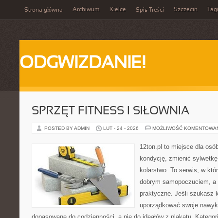
Archiwum
Kielce
Szczecin
Tag
Strona główna
Spis Treści
ODGWIZDANIE!
SPRZĘT FITNESS I SIŁOWNIA
POSTED BY ADMIN
LUT - 24 - 2026
MOŻLIWOŚĆ KOMENTOWA
12ton.pl to miejsce dla os
kondycję, zmienić sylwetkę
kolarstwo. To serwis, w któ
dobrym samopoczuciem, a p
praktyczne. Jeśli szukasz 
uporządkować swoje nawyki
dopasowane do codzienności, a nie do ideałów z plakatu. Kategor