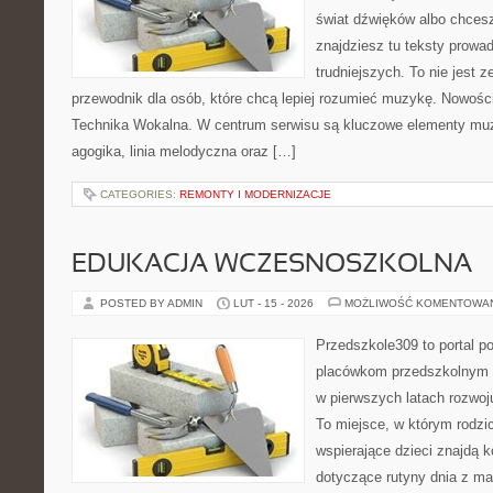
świat dźwięków albo chces
znajdziesz tu teksty prowa
trudniejszych. To nie jest z
przewodnik dla osób, które chcą lepiej rozumieć muzykę. Nowości
Technika Wokalna. W centrum serwisu są kluczowe elementy muz
agogika, linia melodyczna oraz […]
CATEGORIES:
REMONTY I MODERNIZACJE
EDUKACJA WCZESNOSZKOLNA
POSTED BY ADMIN
LUT - 15 - 2026
MOŻLIWOŚĆ KOMENTOWA
Przedszkole309 to portal p
placówkom przedszkolnym o
w pierwszych latach rozwo
To miejsce, w którym rodzi
wspierające dzieci znajdą 
dotyczące rutyny dnia z ma