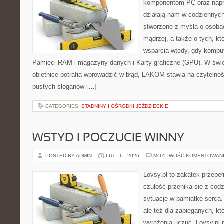
komponentom PC oraz napr
działają nam w codziennych
stworzone z myślą o osoba
mądrzej, a także o tych, kt
wsparcia wtedy, gdy kompute
Pamięci RAM i magazyny danych i Karty graficzne (GPU). W świ
obietnice potrafią wprowadzić w błąd, LAKOM stawia na czytelno
pustych sloganów […]
CATEGORIES:
STADNINY I OŚRODKI JEŹDZIECKIE
WSTYD I POCZUCIE WINNY
POSTED BY ADMIN
LUT - 6 - 2026
MOŻLIWOŚĆ KOMENTOWAN
Lovsy.pl to zakątek przepe
czułość przenika się z cod
sytuacje w pamiątkę serca. 
ale też dla zabieganych, któ
wyrażenia uczuć. Lovsy.pl 