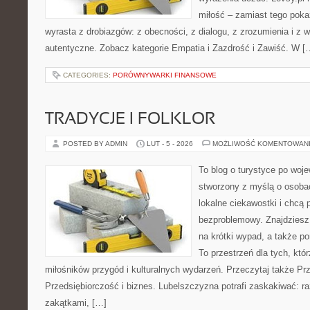
miłość – zamiast tego pokaz
wyrasta z drobiazgów: z obecności, z dialogu, z zrozumienia i z 
autentyczne. Zobacz kategorie Empatia i Zazdrość i Zawiść. W [
CATEGORIES:
PORÓWNYWARKI FINANSOWE
TRADYCJE I FOLKLOR
POSTED BY ADMIN
LUT - 5 - 2026
MOŻLIWOŚĆ KOMENTOWAN
To blog o turystyce po woj
stworzony z myślą o osobac
lokalne ciekawostki i chcą
bezproblemowy. Znajdziesz 
na krótki wypad, a także p
To przestrzeń dla tych, któr
miłośników przygód i kulturalnych wydarzeń. Przeczytaj także Prz
Przedsiębiorczość i biznes. Lubelszczyzna potrafi zaskakiwać: r
zakątkami, […]