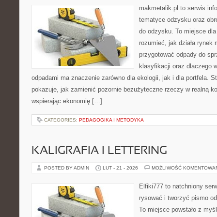
makmetalik.pl to serwis in
tematyce odzysku oraz obr
do odzysku. To miejsce dla o
rozumieć, jak działa rynek 
przygotować odpady do sprz
klasyfikacji oraz dlaczego
odpadami ma znaczenie zarówno dla ekologii, jak i dla portfela. S
pokazuje, jak zamienić pozornie bezużyteczne rzeczy w realną k
wspierając ekonomię […]
CATEGORIES:
PEDAGOGIKA I METODYKA
KALIGRAFIA I LETTERING
POSTED BY ADMIN
LUT - 21 - 2026
MOŻLIWOŚĆ KOMENTOWA
Elfiki777 to natchniony ser
rysować i tworzyć pismo o
To miejsce powstało z myśl