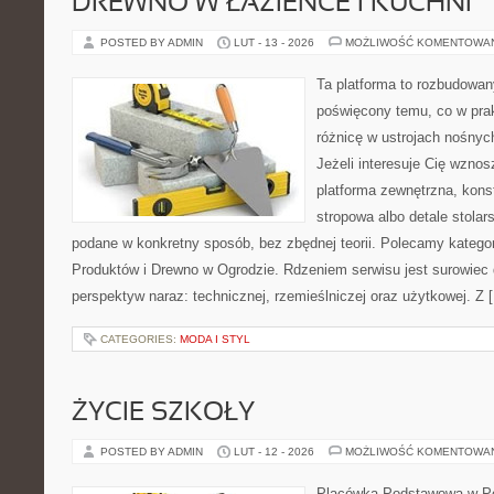
DREWNO W ŁAZIENCE I KUCHNI
POSTED BY ADMIN
LUT - 13 - 2026
MOŻLIWOŚĆ KOMENTOWA
Ta platforma to rozbudowan
poświęcony temu, co w prak
różnicę w ustrojach nośnyc
Jeżeli interesuje Cię wzno
platforma zewnętrzna, kons
stropowa albo detale stolar
podane w konkretny sposób, bez zbędnej teorii. Polecamy kategor
Produktów i Drewno w Ogrodzie. Rdzeniem serwisu jest surowiec 
perspektyw naraz: technicznej, rzemieślniczej oraz użytkowej. Z 
CATEGORIES:
MODA I STYL
ŻYCIE SZKOŁY
POSTED BY ADMIN
LUT - 12 - 2026
MOŻLIWOŚĆ KOMENTOWA
Placówka Podstawowa w Pop