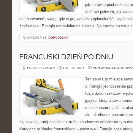
jak surowce pochodzenia r
stać się paliwem, jak wyglą
na co zwracać uwagę, gdy w grę wchodzą opłacalność i wydajność.
środowisko i Energia odnawialna na świecie. Na stronie przewija s
CATEGORIES:
OGRODZENIA
FRANCUSKI DZIEŃ PO DNIU
POSTED BY ADMIN
LUT - 11 - 2026
MOŻLIWOŚĆ KOMENTOWA
Ten serwis to miejsce stwo
o Francji i jednocześnie pr
fuzja dwóch światów: wędro
języka, który ułatwia komu
mieszkańcami. Jeśli szuk
ale też chcesz poczuć fran
się pewniej, tutaj znajdziesz treści zbudowane właśnie na tym d
Kategorie to Nauka francuskiego – podstawy i Francja poza utart