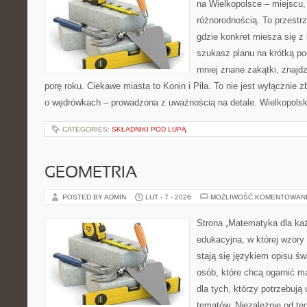
na Wielkopolsce – miejscu,
różnorodnością. To przestr
gdzie konkret miesza się z 
szukasz planu na krótką po
mniej znane zakątki, znajd
porę roku. Ciekawe miasta to Konin i Piła. To nie jest wyłącznie z
o wędrówkach – prowadzona z uważnością na detale. Wielkopolska
CATEGORIES:
SKŁADNIKI POD LUPĄ
GEOMETRIA
POSTED BY ADMIN
LUT - 7 - 2026
MOŻLIWOŚĆ KOMENTOWAN
Strona „Matematyka dla każ
edukacyjna, w której wzory 
stają się językiem opisu ś
osób, które chcą ogarnić m
dla tych, którzy potrzebują
tematów. Niezależnie od te