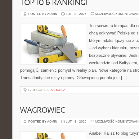
TOP 10 & RANKINGI
POSTED BY ADMIN
LUT - 8 - 2026
MOŻLIWOŚĆ KOMENTOWAN
Ten serwis to kompas dla o
chcą odkrywać Polskę od st
którym relaks łączy się z 
– od wyboru kierunku, prze
bezpieczne pływanie. Jeśl
weekendzie nad Bałtykiem, z
pomogą Ci zamienić pomysł w realny plan. Nowe kategorie na stron
Transatlantyckie rejsy i promy. Główną ideą portalu jest […]
CATEGORIES:
ZAROSLA
WĄGROWIEC
POSTED BY ADMIN
LUT - 8 - 2026
MOŻLIWOŚĆ KOMENTOWAN
Anabell Kalisz to blog tur