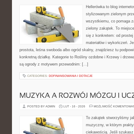
Hellerówka to blog interne
stylizowanym zielonym prz
wszystkiemu, co pomaga z
zielony zakątek. To miejsc
się z konkretem: od prostej 
materiałów i wykończeń. Jeś
prostota, leśna swoboda albo ogród skalny, znajdziesz tu podpowie
konkretną działkę. Kategorie to Rośliny ozdobne i Krzewy i drze
są ogrody z motywem przewodnim: […]
CATEGORIES:
DOFINANSOWANIA I DOTACJE
MUZYKA A ROZWÓJ MÓZGU I UCZ
POSTED BY ADMIN
LUT - 16 - 2026
MOŻLIWOŚĆ KOMENTOWA
To zakątek stworzyliśmy ja
muzyczny, w którym prakty
ciekawością. Jeśli szukasz 