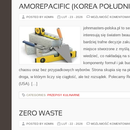
AMOREPACIFIC (KOREA POŁUDN
POSTED BY ADMIN
LUT - 23 - 2026
MOŻLIWOŚĆ KOMENTOWA
johnmasters-polska.pl to se
interesują się światem bea
bardziej trafne decyzje zak
miejsce stworzone z myślą o
wiedzieć, co nakładają na sk
komponenty formuł i jak bu
chaosu oraz bez przypadkowych wyborów. Strona skupia się na pi
droga, w którym liczy się ciągłość, ale też rozsądek. Polecamy R
(USA). […]
CATEGORIES:
PRZEPISY KULINARNE
ZERO WASTE
POSTED BY ADMIN
LUT - 22 - 2026
MOŻLIWOŚĆ KOMENTOWA