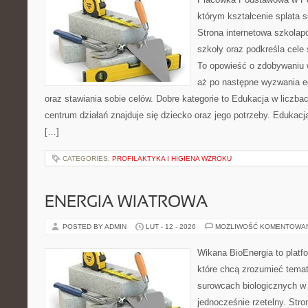
którym kształcenie splata 
Strona internetowa szkolap
szkoły oraz podkreśla cele
To opowieść o zdobywaniu 
aż po następne wyzwania e
oraz stawiania sobie celów. Dobre kategorie to Edukacja w liczba
centrum działań znajduje się dziecko oraz jego potrzeby. Edukacj
[…]
CATEGORIES:
PROFILAKTYKA I HIGIENA WZROKU
ENERGIA WIATROWA
POSTED BY ADMIN
LUT - 12 - 2026
MOŻLIWOŚĆ KOMENTOWA
Wikana BioEnergia to platf
które chcą zrozumieć temat 
surowcach biologicznych w
jednocześnie rzetelny. Str