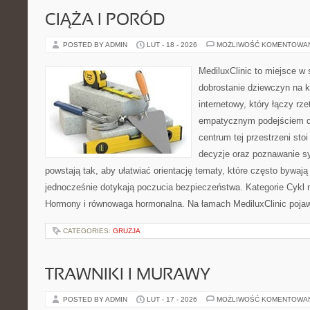
CIĄŻA I PORÓD
POSTED BY ADMIN
LUT - 18 - 2026
MOŻLIWOŚĆ KOMENTOWA
MediluxClinic to miejsce w 
dobrostanie dziewczyn na k
internetowy, który łączy rz
empatycznym podejściem dl
centrum tej przestrzeni sto
decyzje oraz poznawanie s
powstają tak, aby ułatwiać orientację tematy, które często bywaj
jednocześnie dotykają poczucia bezpieczeństwa. Kategorie Cykl 
Hormony i równowaga hormonalna. Na łamach MediluxClinic pojaw
CATEGORIES:
GRUZJA
TRAWNIKI I MURAWY
POSTED BY ADMIN
LUT - 17 - 2026
MOŻLIWOŚĆ KOMENTOWA