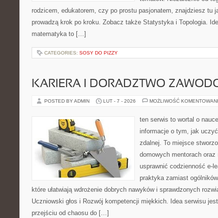
rodzicem, edukatorem, czy po prostu pasjonatem, znajdziesz tu j
prowadzą krok po kroku. Zobacz także Statystyka i Topologia. Ide
matematyka to […]
CATEGORIES:
SOSY DO PIZZY
KARIERA I DORADZTWO ZAWOD
POSTED BY ADMIN
LUT - 7 - 2026
MOŻLIWOŚĆ KOMENTOWAN
ten serwis to wortal o nauc
informacje o tym, jak uczy
zdalnej. To miejsce stworz
domowych mentorach oraz n
usprawnić codzienność e-lea
praktyka zamiast ogólników
które ułatwiają wdrożenie dobrych nawyków i sprawdzonych rozwią
Uczniowski głos i Rozwój kompetencji miękkich. Idea serwisu jes
przejściu od chaosu do […]