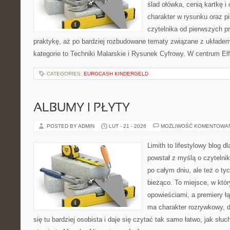
ślad ołówka, cenią kartkę 
charakter w rysunku oraz p
czytelnika od pierwszych p
praktykę, aż po bardziej rozbudowane tematy związane z układe
kategorie to Techniki Malarskie i Rysunek Cyfrowy. W centrum Elf
CATEGORIES:
EUROCASH KINDERGELD
ALBUMY I PŁYTY
POSTED BY ADMIN
LUT - 21 - 2026
MOŻLIWOŚĆ KOMENTOWA
Limith to lifestylowy blog d
powstał z myślą o czyteln
po całym dniu, ale też o ty
bieżąco. To miejsce, w któ
opowieściami, a premiery ł
ma charakter rozrywkowy, 
się tu bardziej osobista i daje się czytać tak samo łatwo, jak słu