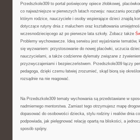
Przedszkole309 to portal poświęcony opiece żłobkowej, placówk
co najważniejsze w pierwszych latach rozwoju: nauczaniu począ
którym rodzice, nauczyciele i osoby wspierające dzieci znajdą k
dotyczące rutyny dnia z maluchem oraz kształtowania umiejętnoś
wczesnodziecięcego aż po pierwsze lata szkoły. Zobacz także
Św
Problemy wychowawcze. Ideą serwisu jest wyjaśnianie tematów, kt
się wyzwaniem: przystosowanie do nowej placówki, uczucia dziec
nauczycielami, a także codzienne dylematy związane z żywieniem
przyzwyczajeniami i bezpieczeństwem. Przedszkole309 łączy per
pedagoga, dzięki czemu łatwiej zrozumieć, skąd biorą się określon
rozsądnie na nie reagować.
Na Przedszkole309 tematy wychowania są przedstawiane w sposó
nadmiernego mentorstwa. Zamiast tego otrzymujesz mapę drogo
dopasować do osobowości dziecka, stylu rodziny i realiów dnia c
podpowiada, jak pielęgnować relację opartą na bliskości, a jednoc
sposób spójny.