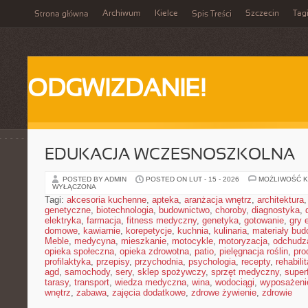
Archiwum
Kielce
Szczecin
Tag
Strona główna
Spis Treści
ODGWIZDANIE!
EDUKACJA WCZESNOSZKOLNA
POSTED BY ADMIN
POSTED ON LUT - 15 - 2026
MOŻLIWOŚĆ 
WYŁĄCZONA
Tagi:
akcesoria kuchenne
,
apteka
,
aranżacja wnętrz
,
architektura
genetyczne
,
biotechnologia
,
budownictwo
,
choroby
,
diagnostyka
,
elektryka
,
farmacja
,
fitness medyczny
,
genetyka
,
gotowanie
,
gry 
domowe
,
kawiarnie
,
korepetycje
,
kuchnia
,
kulinaria
,
materiały bud
Meble
,
medycyna
,
mieszkanie
,
motocykle
,
motoryzacja
,
odchudz
opieka społeczna
,
opieka zdrowotna
,
patio
,
pielęgnacja roślin
,
pro
profilaktyka
,
przepisy
,
przychodnia
,
psychologia
,
recepty
,
rehabili
agd
,
samochody
,
sery
,
sklep spożywczy
,
sprzęt medyczny
,
super
tarasy
,
transport
,
wiedza medyczna
,
wina
,
wodociągi
,
wyposażeni
wnętrz
,
zabawa
,
zajęcia dodatkowe
,
zdrowe żywienie
,
zdrowie