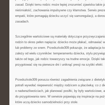
zasad. Dzięki temu rodzic może lepiej zrozumieć zjawiska takie j
nieśmiałość, zachowania impulsywne czy kłamstwa. Serwis prezen
empatii, które pomagają dziecku uczyć się samoregulacji, a dor
zasadach.
Szczególnie wartościowe są materiały dotyczące przyzwyczajania
rodzin to okres pełen napięcia: dziecko może płakać, odmawiać w
lub problemy ze snem. Przedszkole309 pokazuje, że adaptacja to
zależy od wielu czynników: temperamentu dziecka, stylu przywiąz
także od tego, jak rodzic towarzyszy na trudne emocje. Dzięki tak
przygotować się na pierwsze dni i uniknąć presji na szybki efekt.
Przedszkole309 porusza również zagadnienia związane z dietetyką
potrafi wywołać niepewność między rodzicem a placówką: co z di
o nadwrażliwościach, jak planować posiłki, by były wartościowe, 
do przygotowania rano. W serwisie pojawiają się inspiracje na po
które uczą dziecko samodzielności przy stole.