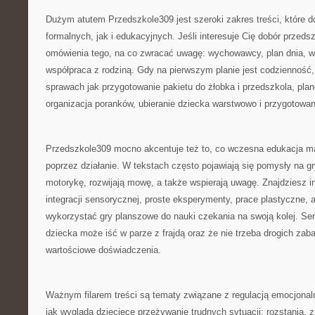
Dużym atutem Przedszkole309 jest szeroki zakres treści, które 
formalnych, jak i edukacyjnych. Jeśli interesuje Cię dobór przedsz
omówienia tego, na co zwracać uwagę: wychowawcy, plan dnia, wa
współpraca z rodziną. Gdy na pierwszym planie jest codzienność
sprawach jak przygotowanie pakietu do żłobka i przedszkola, plan
organizacja poranków, ubieranie dziecka warstwowo i przygotowa
Przedszkole309 mocno akcentuje też to, co wczesna edukacja ma 
poprzez działanie. W tekstach często pojawiają się pomysły na g
motorykę, rozwijają mowę, a także wspierają uwagę. Znajdziesz i
integracji sensorycznej, proste eksperymenty, prace plastyczne, 
wykorzystać gry planszowe do nauki czekania na swoją kolej. Ser
dziecka może iść w parze z frajdą oraz że nie trzeba drogich zab
wartościowe doświadczenia.
Ważnym filarem treści są tematy związane z regulacją emocjonal
jak wygląda dziecięce przeżywanie trudnych sytuacji: rozstania, 