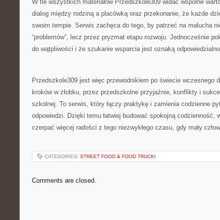
W tle wszystkich materiałów Przedszkole309 widać wspólne warto
dialog między rodziną a placówką oraz przekonanie, że każde dzie
swoim tempie. Serwis zachęca do tego, by patrzeć na malucha ni
“problemów”, lecz przez pryzmat etapu rozwoju. Jednocześnie po
do wątpliwości i że szukanie wsparcia jest oznaką odpowiedzialnoś
Przedszkole309 jest więc przewodnikiem po świecie wczesnego d
kroków w żłobku, przez przedszkolne przyjaźnie, konflikty i sukce
szkolnej. To serwis, który łączy praktykę i zamienia codzienne p
odpowiedzi. Dzięki temu łatwiej budować spokojną codzienność, w
czerpać więcej radości z tego niezwykłego czasu, gdy mały człow
CATEGORIES:
STREET FOOD & FOOD TRUCKI
Comments are closed.