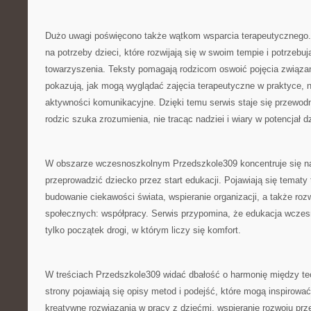
Dużo uwagi poświęcono także wątkom wsparcia terapeutycznego.
na potrzeby dzieci, które rozwijają się w swoim tempie i potrzebu
towarzyszenia. Teksty pomagają rodzicom oswoić pojęcia związane
pokazują, jak mogą wyglądać zajęcia terapeutyczne w praktyce, 
aktywności komunikacyjne. Dzięki temu serwis staje się przewod
rodzic szuka zrozumienia, nie tracąc nadziei i wiary w potencjał d
W obszarze wczesnoszkolnym Przedszkole309 koncentruje się na
przeprowadzić dziecko przez start edukacji. Pojawiają się tematy 
budowanie ciekawości świata, wspieranie organizacji, a także roz
społecznych: współpracy. Serwis przypomina, że edukacja wczesn
tylko początek drogi, w którym liczy się komfort.
W treściach Przedszkole309 widać dbałość o harmonię między teor
strony pojawiają się opisy metod i podejść, które mogą inspirować
kreatywne rozwiązania w pracy z dziećmi, wspieranie rozwoju prz