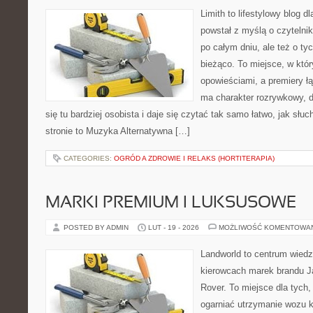
Limith to lifestylowy blog d
powstał z myślą o czyteln
po całym dniu, ale też o ty
bieżąco. To miejsce, w któ
opowieściami, a premiery ł
ma charakter rozrywkowy, 
się tu bardziej osobista i daje się czytać tak samo łatwo, jak słu
stronie to Muzyka Alternatywna […]
CATEGORIES:
OGRÓD A ZDROWIE I RELAKS (HORTITERAPIA)
MARKI PREMIUM I LUKSUSOWE
POSTED BY ADMIN
LUT - 19 - 2026
MOŻLIWOŚĆ KOMENTOWA
Landworld to centrum wied
kierowcach marek brandu J
Rover. To miejsce dla tych,
ogarniać utrzymanie wozu k