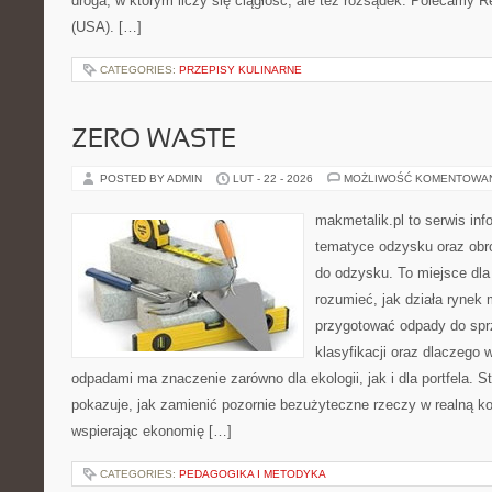
droga, w którym liczy się ciągłość, ale też rozsądek. Polecamy R
(USA). […]
CATEGORIES:
PRZEPISY KULINARNE
ZERO WASTE
POSTED BY ADMIN
LUT - 22 - 2026
MOŻLIWOŚĆ KOMENTOWA
makmetalik.pl to serwis in
tematyce odzysku oraz obr
do odzysku. To miejsce dla o
rozumieć, jak działa rynek 
przygotować odpady do sprz
klasyfikacji oraz dlaczego
odpadami ma znaczenie zarówno dla ekologii, jak i dla portfela. S
pokazuje, jak zamienić pozornie bezużyteczne rzeczy w realną k
wspierając ekonomię […]
CATEGORIES:
PEDAGOGIKA I METODYKA