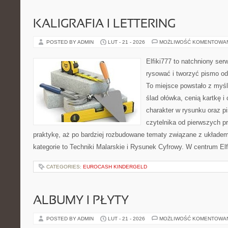
KALIGRAFIA I LETTERING
POSTED BY ADMIN
LUT - 21 - 2026
MOŻLIWOŚĆ KOMENTOWA
Elfiki777 to natchniony ser
rysować i tworzyć pismo o
To miejsce powstało z myśl
ślad ołówka, cenią kartkę 
charakter w rysunku oraz p
czytelnika od pierwszych p
praktykę, aż po bardziej rozbudowane tematy związane z układe
kategorie to Techniki Malarskie i Rysunek Cyfrowy. W centrum Elf
CATEGORIES:
EUROCASH KINDERGELD
ALBUMY I PŁYTY
POSTED BY ADMIN
LUT - 21 - 2026
MOŻLIWOŚĆ KOMENTOWA