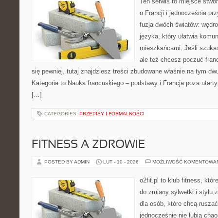
Ten serwis to miejsce stwo
o Francji i jednocześnie pr
fuzja dwóch światów: wędro
języka, który ułatwia komu
mieszkańcami. Jeśli szuk
ale też chcesz poczuć fran
się pewniej, tutaj znajdziesz treści zbudowane właśnie na tym d
Kategorie to Nauka francuskiego – podstawy i Francja poza utart
[…]
CATEGORIES:
PRZEPISY I FORMALNOŚCI
FITNESS A ZDROWIE
POSTED BY ADMIN
LUT - 10 - 2026
MOŻLIWOŚĆ KOMENTOWA
o2fit.pl to klub fitness, kt
do zmiany sylwetki i stylu 
dla osób, które chcą ruszać
jednocześnie nie lubią chao