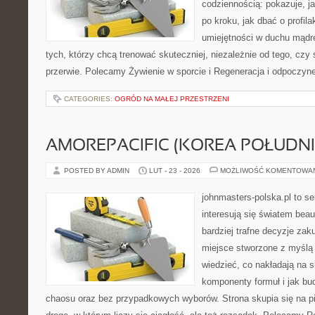
codziennością: pokazuje, 
po kroku, jak dbać o profila
umiejętności w duchu mądre
tych, którzy chcą trenować skuteczniej, niezależnie od tego, czy 
przerwie. Polecamy Żywienie w sporcie i Regeneracja i odpoczyn
CATEGORIES:
OGRÓD NA MAŁEJ PRZESTRZENI
AMOREPACIFIC (KOREA POŁUDN
POSTED BY ADMIN
LUT - 23 - 2026
MOŻLIWOŚĆ KOMENTOWA
johnmasters-polska.pl to se
interesują się światem bea
bardziej trafne decyzje zak
miejsce stworzone z myślą o
wiedzieć, co nakładają na sk
komponenty formuł i jak bu
chaosu oraz bez przypadkowych wyborów. Strona skupia się na pi