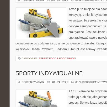
12ton.pl to miejsce dla os
kondycję, zmienić sylwetkę
kolarstwo. To serwis, w któ
dobrym samopoczuciem, a p
praktyczne. Jeśli szukasz 
uporządkować swoje nawyki
dopasowane do codzienności, a nie do ideałów z plakatu. Kategor
kolarstwo i Jazda Rowerem. Sednem 12ton.pl jest zdrowy rozsąd
CATEGORIES:
STREET FOOD & FOOD TRUCKI
SPORTY INDYWIDUALNE
POSTED BY ADMIN
LUT - 24 - 2026
MOŻLIWOŚĆ KOMENTOWA
TKKF Sieraków to przystań i
traktują ruch nie jako jedno
proces. Serwis łączy podej