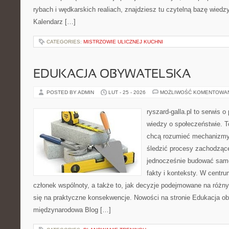
rybach i wędkarskich realiach, znajdziesz tu czytelną bazę wiedzy
Kalendarz […]
CATEGORIES:
MISTRZOWIE ULICZNEJ KUCHNI
EDUKACJA OBYWATELSKA
POSTED BY ADMIN
LUT - 25 - 2026
MOŻLIWOŚĆ KOMENTOWA
ryszard-galla.pl to serwis o 
wiedzy o społeczeństwie. To
chcą rozumieć mechanizmy 
śledzić procesy zachodzące
jednocześnie budować samo
fakty i konteksty. W centru
członek wspólnoty, a także to, jak decyzje podejmowane na różn
się na praktyczne konsekwencje. Nowości na stronie Edukacja ob
międzynarodowa Blog […]