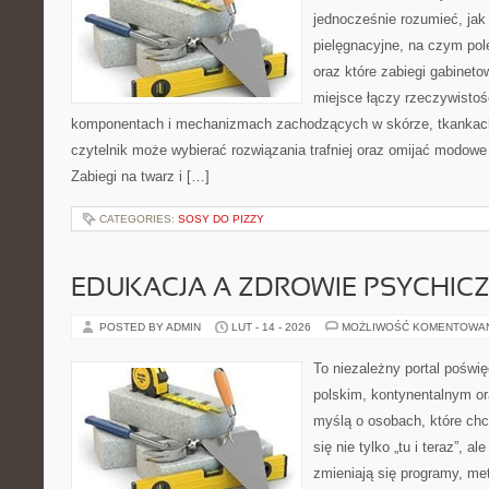
jednocześnie rozumieć, jak 
pielęgnacyjne, na czym po
oraz które zabiegi gabineto
miejsce łączy rzeczywistoś
komponentach i mechanizmach zachodzących w skórze, tkankach 
czytelnik może wybierać rozwiązania trafniej oraz omijać modowe
Zabiegi na twarz i […]
CATEGORIES:
SOSY DO PIZZY
EDUKACJA A ZDROWIE PSYCHIC
POSTED BY ADMIN
LUT - 14 - 2026
MOŻLIWOŚĆ KOMENTOWA
To niezależny portal poświ
polskim, kontynentalnym o
myślą o osobach, które chc
się nie tylko „tu i teraz”, a
zmieniają się programy, me