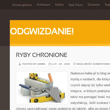
Archiwum
Kielce
Szczecin
Tag
Strona główna
Spis Treści
ODGWIZDANIE!
RYBY CHRONIONE
POSTED BY ADMIN
LUT - 26 - 2026
MOŻLIWOŚĆ KOMENTOWA
Nadorsze-haller.pl to blog w
myślą o osobach, dla który
czymś więcej niż tylko we
miejsce, w którym praktyka
tekst ma pomagać łowić mąd
satysfakcją. Jeśli szukas
chcesz uporządkować swoje podejście do taktyki, albo po prostu 