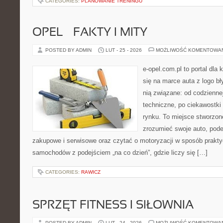
CATEGORIES:
PLANOWANIE TRENINGU
OPEL – FAKTY I MITY
POSTED BY ADMIN
LUT - 25 - 2026
MOŻLIWOŚĆ KOMENTOWA
e-opel.com.pl to portal dla 
się na marce auta z logo b
nią związane: od codziennej
techniczne, po ciekawostki
rynku. To miejsce stworzone
zrozumieć swoje auto, pode
zakupowe i serwisowe oraz czytać o motoryzacji w sposób prakty
samochodów z podejściem „na co dzień”, gdzie liczy się […]
CATEGORIES:
RAWICZ
SPRZĘT FITNESS I SIŁOWNIA
POSTED BY ADMIN
LUT - 24 - 2026
MOŻLIWOŚĆ KOMENTOWA