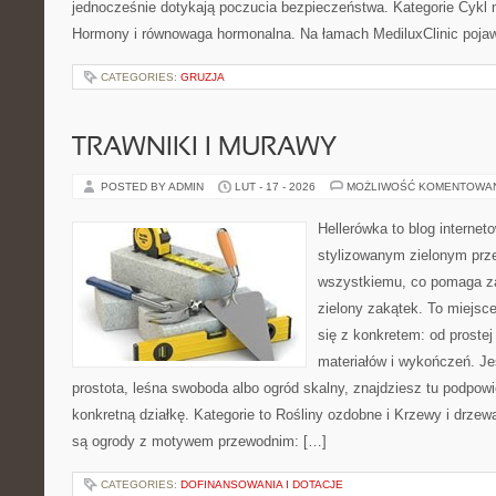
jednocześnie dotykają poczucia bezpieczeństwa. Kategorie Cykl 
Hormony i równowaga hormonalna. Na łamach MediluxClinic pojaw
CATEGORIES:
GRUZJA
TRAWNIKI I MURAWY
POSTED BY ADMIN
LUT - 17 - 2026
MOŻLIWOŚĆ KOMENTOWA
Hellerówka to blog interne
stylizowanym zielonym prz
wszystkiemu, co pomaga z
zielony zakątek. To miejsc
się z konkretem: od prostej 
materiałów i wykończeń. Jeś
prostota, leśna swoboda albo ogród skalny, znajdziesz tu podpowie
konkretną działkę. Kategorie to Rośliny ozdobne i Krzewy i drze
są ogrody z motywem przewodnim: […]
CATEGORIES:
DOFINANSOWANIA I DOTACJE