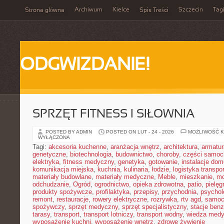
Archiwum
Kielce
Szczecin
Tag
Strona główna
Spis Treści
ODGWIZDANIE!
SPRZĘT FITNESS I SIŁOWNIA
POSTED BY ADMIN
POSTED ON LUT - 24 - 2026
MOŻLIWOŚĆ 
WYŁĄCZONA
Tagi:
akcesoria kuchenne
,
aranżacja wnętrz
,
architektura
,
armatur
genetyczne
,
biotechnologia
,
budownictwo
,
choroby
,
części samo
elektryka
,
fitness medyczny
,
genetyka
,
gotowanie
,
instalacje do
komunikacja miejska
,
kuchnia
,
kulinaria
,
łodzie
,
logistyka transpo
materiały budowlane
,
materiały medyczne
,
Meble
,
mieszkanie
,
mo
odchudzanie
,
Ogród
,
ogrodnictwo
,
opieka zdrowotna
,
patio
,
pielęg
produkty spożywcze
,
profilaktyka
,
przepisy
,
przychodnia
,
psychol
remont
,
restauracje
,
rowery elektryczne
,
rozrywka
,
rtv agd
,
samoc
spożywczy
,
sprzęt medyczny
,
sprzęt specjalistyczny
,
stacje ben
tarasy
,
transport
,
transport lotniczy
,
transport wodny
,
wiedza med
wyposażenie kuchni
,
wyposażenie wnętrz
,
zdrowe żywienie