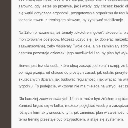
zarówno, gdy jesteś po przerwie, jak i wtedy, gdy chcesz kręcić 
się wątki dotyczące ergonomii, przygotowania organizmu do regul
łączenia roweru z treningiem siłowym, by zyskiwać stabilizację.
Na 12ton.pl ważne są też tematy „okołotreningowe”: akcesoria, pl
monitorowanie postępów. Możesz uczyć się, jak dobierać narzędzi
zaawansowane), żeby wspierały Twoje cele, a nie zamieniały zdr
centrum pozostaje człowiek: jego możliwości i to, by plan był wyk
Serwis jest też dla osób, które chcą zacząć „od zera” i czują, że 
pomaga przejść od chaosu do prostych zasad: jak ustalić prioryt
skutecznych działań, jak budować regularność i jak wracać na wł
tygodniu. To podejście, w którym nie ma miejsca na wstyd, jest za
Dla bardziej zaawansowanych 12ton.pl może być źródłem inspiracj
Zamiast kręcić się w kółko, możesz pogłębiać wiedzę o zarządzan
różnych form aktywności, o tym, jak zmieniać plan w zależności
temu trening przestaje być przypadkiem, a staje się systemem.