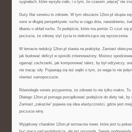
sygnałach, które wysyła ciało, i o tym, że czasem „więcej” nie zna
Duży filar serwisu to zdrowie. W tym obszarze 12ton.pl skupia si
sens w długiej perspektywie: ruchu w ciągu dnia, nawodnieniu, ś
dbaniu o układ ruchu. To podejście, które ma pomóc Ci czuć się p
poczucia, że zdrowy styl życia to niekończące się wyrzeczenia.
W temacie redukcji 12ton.pl stawia na praktykę. Zamiast obiecyw
jak budować deficyt w sposób zrównoważony. Możesz spodziewać 
ogarnąć zachcianki, jak komponować talerz, by był odżywczy, ora
nie tracąc siły. Pojawiają się też wątki o tym, że waga to nie jedy
również samopoczucie.
Równolegle serwis przypomina, że zdrowie to nie tylko makro. To 
Dlatego 12ton.pl pomaga porządkować podejście do diety tak, by 
Zamiast „zakazów” pojawia się idea elastyczności, gdzie jest mi
poczucia winy.
Wyjątkowy charakter 12ton.pl wzmacnia rower, które jest tu poka
być pracą nad wydolnością, ale też przygodą. Serwis podpowiada,