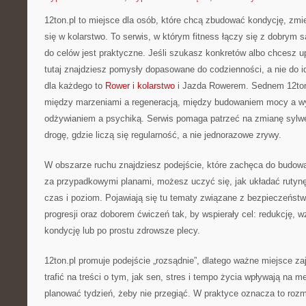
12ton.pl to miejsce dla osób, które chcą zbudować kondycję, zmi
się w kolarstwo. To serwis, w którym fitness łączy się z dobrym
do celów jest praktyczne. Jeśli szukasz konkretów albo chcesz 
tutaj znajdziesz pomysły dopasowane do codzienności, a nie do i
dla każdego to
Rower i kolarstwo
i Jazda Rowerem. Sednem 12ton.
między marzeniami a regeneracją, między budowaniem mocy a w
odżywianiem a psychiką. Serwis pomaga patrzeć na zmianę sylwet
drogę, gdzie liczą się regularność, a nie jednorazowe zrywy.
W obszarze ruchu znajdziesz podejście, które zachęca do budow
za przypadkowymi planami, możesz uczyć się, jak układać rutyn
czas i poziom. Pojawiają się tu tematy związane z bezpieczeńs
progresji oraz doborem ćwiczeń tak, by wspierały cel: redukcję, w
kondycję lub po prostu zdrowsze plecy.
12ton.pl promuje podejście „rozsądnie”, dlatego ważne miejsce z
trafić na treści o tym, jak sen, stres i tempo życia wpływają na m
planować tydzień, żeby nie przegiąć. W praktyce oznacza to roz