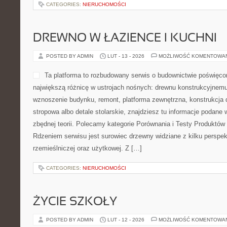
POSTED BY ADMIN
LUT - 15 - 2026
MOŻLIWOŚĆ KOMENTOWA
Przedszkole309 to portal p
placówkom przedszkolnym o
w pierwszych latach rozwo
To miejsce, w którym rodzi
wspierające dzieci znajdą 
dotyczące rutyny dnia z ma
umiejętności dziecka od wieku wczesnodziecięcego aż po pierwsz
Święta i uroczystości i Problemy wychowawcze. Ideą serwisu jest
dla wielu rodzin stają się wyzwaniem: przystosowanie do […]
CATEGORIES:
NIERUCHOMOŚCI
ANTI-AGING
POSTED BY ADMIN
LUT - 15 - 2026
MOŻLIWOŚĆ KOMENTOWA
Estetica – Endermologia to
osobach, które chcą świado