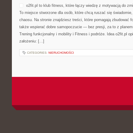
perspektyw naraz: technicznej, rzemieślniczej oraz użytkowej. Z 
CATEGORIES:
NIERUCHOMOŚCI
ŻYCIE SZKOŁY
POSTED BY ADMIN
LUT - 12 - 2026
MOŻLIWOŚĆ KOMENTOWA
Placówka Podstawowa w Pop
którym kształcenie splata 
Strona internetowa szkolap
szkoły oraz podkreśla cele
To opowieść o zdobywaniu 
aż po następne wyzwania e
oraz stawiania sobie celów. Dobre kategorie to Edukacja w liczba
centrum działań znajduje się dziecko oraz jego potrzeby. Edukacj
[…]
CATEGORIES:
NIERUCHOMOŚCI