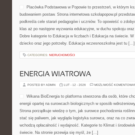
jednocześnie rozumieć, jak 
pielęgnacyjne, na czym po
oraz które zabiegi gabineto
miejsce łączy rzeczywistoś
komponentach i mechanizmach zachodzących w skórze, tkankach 
czytelnik może wybierać rozwiązania trafniej oraz omijać modowe
Zabiegi na twarz i […]
CATEGORIES:
NIERUCHOMOŚCI
EDUKACJA A ZDROWIE PSYCHIC
POSTED BY ADMIN
LUT - 14 - 2026
MOŻLIWOŚĆ KOMENTOWA
To niezależny portal poświ
polskim, kontynentalnym o
myślą o osobach, które chc
się nie tylko „tu i teraz”, a
zmieniają się programy, me