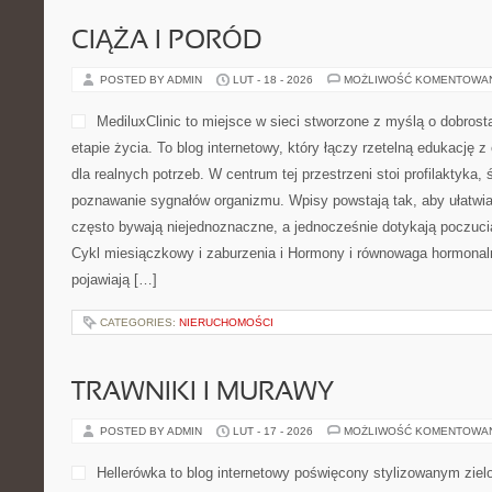
Limith to lifestylowy blog d
powstał z myślą o czyteln
po całym dniu, ale też o ty
bieżąco. To miejsce, w któ
opowieściami, a premiery ł
ma charakter rozrywkowy, 
się tu bardziej osobista i daje się czytać tak samo łatwo, jak słu
stronie to Muzyka Alternatywna […]
CATEGORIES:
NIERUCHOMOŚCI
MARKI PREMIUM I LUKSUSOWE
POSTED BY ADMIN
LUT - 19 - 2026
MOŻLIWOŚĆ KOMENTOWA
Landworld to centrum wied
kierowcach marek brandu J
Rover. To miejsce dla tych,
ogarniać utrzymanie wozu k