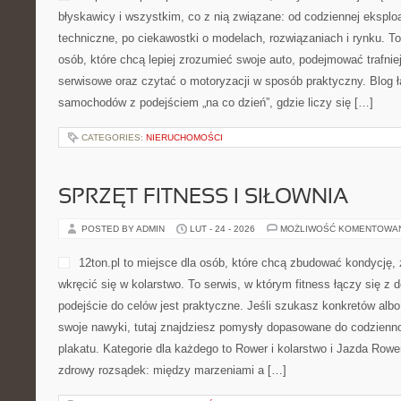
CATEGORIES:
NIERUCHOMOŚCI
OPEL – FAKTY I MITY
POSTED BY ADMIN
LUT - 25 - 2026
MOŻLIWOŚĆ KOMENTOWA
e-opel.com.pl to portal dla 
się na marce auta z logo b
nią związane: od codziennej
techniczne, po ciekawostki
rynku. To miejsce stworzone
zrozumieć swoje auto, pode
zakupowe i serwisowe oraz czytać o motoryzacji w sposób prakty
samochodów z podejściem „na co dzień”, gdzie liczy się […]
CATEGORIES:
NIERUCHOMOŚCI
SPRZĘT FITNESS I SIŁOWNIA
POSTED BY ADMIN
LUT - 24 - 2026
MOŻLIWOŚĆ KOMENTOWA