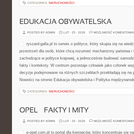
rybach i wędkarskich realiach, znajdziesz tu czytelną bazę wiedzy
Kalendarz […]
CATEGORIES:
NIERUCHOMOŚCI
EDUKACJA OBYWATELSKA
POSTED BY ADMIN
LUT - 25 - 2026
MOŻLIWOŚĆ KOMENTOWA
ryszard-galla.pl to serwis o 
wiedzy o społeczeństwie. To
chcą rozumieć mechanizmy 
śledzić procesy zachodzące
jednocześnie budować samo
fakty i konteksty. W centru
członek wspólnoty, a także to, jak decyzje podejmowane na różn
się na praktyczne konsekwencje. Nowości na stronie Edukacja ob
międzynarodowa Blog […]