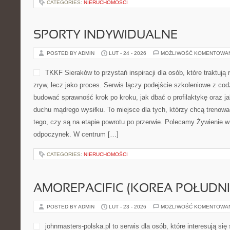
12ton.pl to miejsce dla os
kondycję, zmienić sylwetkę
kolarstwo. To serwis, w któ
dobrym samopoczuciem, a p
praktyczne. Jeśli szukasz 
uporządkować swoje nawyki
dopasowane do codzienności, a nie do ideałów z plakatu. Kategor
kolarstwo i Jazda Rowerem. Sednem 12ton.pl jest zdrowy rozsąd
CATEGORIES:
NIERUCHOMOŚCI
SPORTY INDYWIDUALNE
POSTED BY ADMIN
LUT - 24 - 2026
MOŻLIWOŚĆ KOMENTOWA
TKKF Sieraków to przystań i
traktują ruch nie jako jedno
proces. Serwis łączy podej