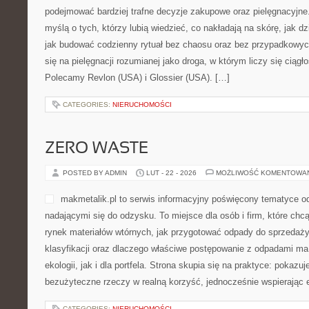
codziennością: pokazuje, 
po kroku, jak dbać o profila
umiejętności w duchu mądre
tych, którzy chcą trenować skuteczniej, niezależnie od tego, czy 
przerwie. Polecamy Żywienie w sporcie i Regeneracja i odpoczyn
CATEGORIES:
NIERUCHOMOŚCI
AMOREPACIFIC (KOREA POŁUDN
POSTED BY ADMIN
LUT - 23 - 2026
MOŻLIWOŚĆ KOMENTOWA
johnmasters-polska.pl to se
interesują się światem bea
bardziej trafne decyzje zak
miejsce stworzone z myślą o
wiedzieć, co nakładają na sk
komponenty formuł i jak bu
chaosu oraz bez przypadkowych wyborów. Strona skupia się na pi