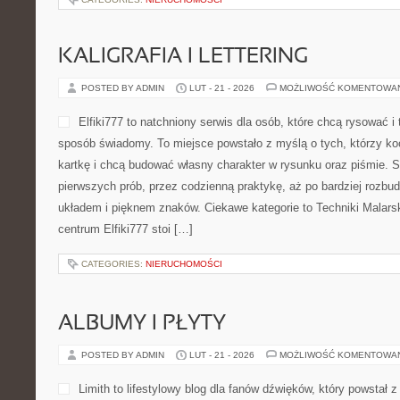
droga, w którym liczy się ciągłość, ale też rozsądek. Polecamy R
(USA). […]
CATEGORIES:
NIERUCHOMOŚCI
ZERO WASTE
POSTED BY ADMIN
LUT - 22 - 2026
MOŻLIWOŚĆ KOMENTOWA
makmetalik.pl to serwis in
tematyce odzysku oraz obr
do odzysku. To miejsce dla o
rozumieć, jak działa rynek 
przygotować odpady do sprz
klasyfikacji oraz dlaczego
odpadami ma znaczenie zarówno dla ekologii, jak i dla portfela. S
pokazuje, jak zamienić pozornie bezużyteczne rzeczy w realną k
wspierając ekonomię […]
CATEGORIES:
NIERUCHOMOŚCI