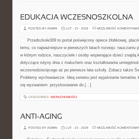
jednocześnie dotykają poczucia bezpieczeństwa. Kategorie Cykl 
Hormony i równowaga hormonalna. Na łamach MediluxClinic pojaw
CATEGORIES:
NIERUCHOMOŚCI
TRAWNIKI I MURAWY
POSTED BY ADMIN
LUT - 17 - 2026
MOŻLIWOŚĆ KOMENTOWA
Hellerówka to blog interne
stylizowanym zielonym prz
wszystkiemu, co pomaga z
zielony zakątek. To miejsc
się z konkretem: od prostej 
materiałów i wykończeń. Jeś
prostota, leśna swoboda albo ogród skalny, znajdziesz tu podpowie
konkretną działkę. Kategorie to Rośliny ozdobne i Krzewy i drze
są ogrody z motywem przewodnim: […]
CATEGORIES:
NIERUCHOMOŚCI