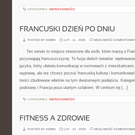
oczekiwania najbliższych,
priorytety samorządów. To miejsce stworzone po to, by łączyć re
interpretacją, a inspiracje z różnych krajów przekładać na konkre
Szkoła i […]
CATEGORIES:
NIERUCHOMOŚCI
DREWNO W ŁAZIENCE I KUCHNI
POSTED BY ADMIN
LUT - 13 - 2026
MOŻLIWOŚĆ KOMENTOWA
Ta platforma to rozbudowan
poświęcony temu, co w prak
różnicę w ustrojach nośnyc
Jeżeli interesuje Cię wzno
platforma zewnętrzna, kons
stropowa albo detale stolar
podane w konkretny sposób, bez zbędnej teorii. Polecamy kategor
Produktów i Drewno w Ogrodzie. Rdzeniem serwisu jest surowiec 