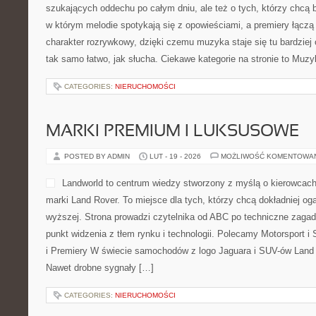
KALIGRAFIA I LETTERING
POSTED BY ADMIN
LUT - 21 - 2026
MOŻLIWOŚĆ KOMENTOWA
Elfiki777 to natchniony ser
rysować i tworzyć pismo o
To miejsce powstało z myśl
ślad ołówka, cenią kartkę 
charakter w rysunku oraz p
czytelnika od pierwszych p
praktykę, aż po bardziej rozbudowane tematy związane z układe
kategorie to Techniki Malarskie i Rysunek Cyfrowy. W centrum Elf
CATEGORIES:
NIERUCHOMOŚCI
ALBUMY I PŁYTY
POSTED BY ADMIN
LUT - 21 - 2026
MOŻLIWOŚĆ KOMENTOWA