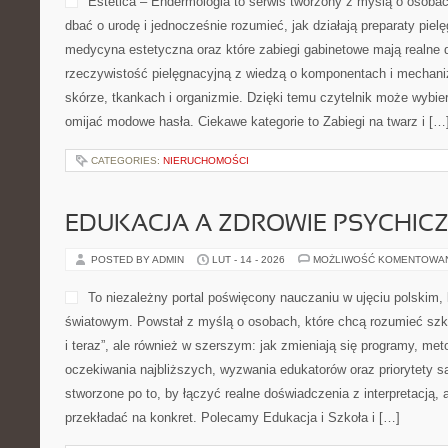
MUZYKA A ROZWÓJ MÓZGU I UCZ
POSTED BY ADMIN
LUT - 16 - 2026
MOŻLIWOŚĆ KOMENTOWA
To zakątek stworzyliśmy ja
muzyczny, w którym prakty
ciekawością. Jeśli szukasz 
świat dźwięków albo chces
znajdziesz tu teksty prowa
trudniejszych. To nie jest z
przewodnik dla osób, które chcą lepiej rozumieć muzykę. Nowości
Technika Wokalna. W centrum serwisu są kluczowe elementy muz
agogika, linia melodyczna oraz […]
CATEGORIES:
NIERUCHOMOŚCI
EDUKACJA WCZESNOSZKOLNA