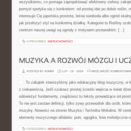
prowadzi czytelnika od ABC
łącząc warsztatowy punkt w
technologii. Polecamy Motorsport i Sportowe Korzenie i Nowości 
samochodów z logo Jaguara i SUV-ów Land Rover liczą się niuan
[…]
CATEGORIES:
NIERUCHOMOŚCI
CIĄŻA I PORÓD
POSTED BY ADMIN
LUT - 18 - 2026
MOŻLIWOŚĆ KOMENTOWA
MediluxClinic to miejsce w 
dobrostanie dziewczyn na k
internetowy, który łączy rz
empatycznym podejściem dl
centrum tej przestrzeni sto
decyzje oraz poznawanie s
powstają tak, aby ułatwiać orientację tematy, które często bywaj