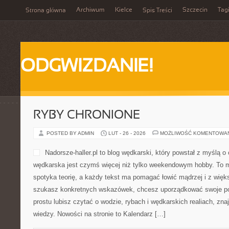
Archiwum
Kielce
Szczecin
Tag
Strona główna
Spis Treści
ODGWIZDANIE!
RYBY CHRONIONE
POSTED BY ADMIN
LUT - 26 - 2026
MOŻLIWOŚĆ KOMENTOWA
Nadorsze-haller.pl to blog w
myślą o osobach, dla który
czymś więcej niż tylko we
miejsce, w którym praktyka
tekst ma pomagać łowić mąd
satysfakcją. Jeśli szukas
chcesz uporządkować swoje podejście do taktyki, albo po prostu 