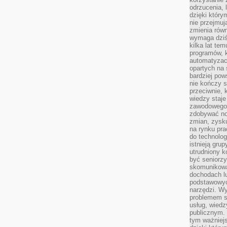
odrzucenia, 
dzięki który
nie przejmuj
zmienia rów
wymaga dziś
kilka lat te
programów, 
automatyzac
opartych na s
bardziej pow
nie kończy s
przeciwnie, 
wiedzy staje
zawodowego. 
zdobywać no
zmian, zysku
na rynku pra
do technolog
istnieją gru
utrudniony 
być seniorzy
skomunikowa
dochodach lu
podstawowyc
narzędzi. W
problemem s
usług, wiedz
publicznym. 
tym ważniejs