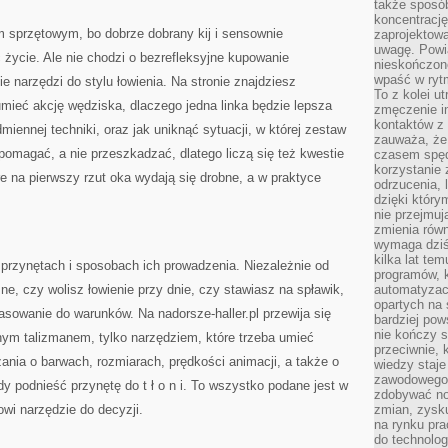
także sposób
koncentrację
 sprzętowym, bo dobrze dobrany kij i sensownie
zaprojektow
uwagę. Powia
 życie. Ale nie chodzi o bezrefleksyjne kupowanie
nieskończone
wpaść w rytm
e narzędzi do stylu łowienia. Na stronie znajdziesz
To z kolei u
zumieć akcję wędziska, dlaczego jedna linka będzie lepsza
zmęczenie i
kontaktów z 
miennej techniki, oraz jak uniknąć sytuacji, w której zestaw
zauważa, że 
omagać, a nie przeszkadzać, dlatego liczą się też kwestie
czasem spęd
korzystanie 
re na pierwszy rzut oka wydają się drobne, a w praktyce
odrzucenia, 
dzięki który
nie przejmuj
zmienia rów
wymaga dziś
kilka lat te
 przynętach i sposobach ich prowadzenia. Niezależnie od
programów, 
ne, czy wolisz łowienie przy dnie, czy stawiasz na spławik,
automatyzac
opartych na s
asowanie do warunków. Na nadorsze-haller.pl przewija się
bardziej pow
nie kończy s
nym talizmanem, tylko narzędziem, które trzeba umieć
przeciwnie, 
żania o barwach, rozmiarach, prędkości animacji, a także o
wiedzy staje
zawodowego. 
edy podnieść przynętę do t ł o n i. To wszystko podane jest w
zdobywać no
wi narzędzie do decyzji.
zmian, zysku
na rynku pra
do technolog