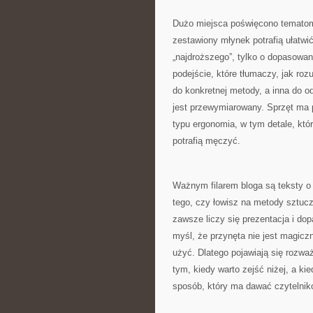
Dużo miejsca poświęcono tematom
zestawiony młynek potrafią ułatwić
„najdroższego”, tylko o dopasowani
podejście, które tłumaczy, jak ro
do konkretnej metody, a inna do od
jest przewymiarowany. Sprzęt ma p
typu ergonomia, w tym detale, któ
potrafią męczyć.
Ważnym filarem bloga są teksty o
tego, czy łowisz na metody sztucz
zawsze liczy się prezentacja i dop
myśl, że przynęta nie jest magicz
użyć. Dlatego pojawiają się rozwa
tym, kiedy warto zejść niżej, a ki
sposób, który ma dawać czytelniko