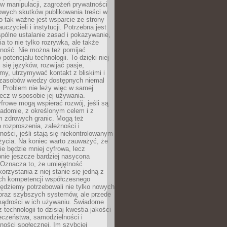
 manipulacji, zagrożeń prywatności
owych skutków publikowania treści w
go tak ważne jest wsparcie ze strony
uczycieli i instytucji. Potrzebna jest
pólne ustalanie zasad i pokazywanie,
ia to nie tylko rozrywka, ale także
lność. Nie można też pomijać
potencjału technologii. To dzięki niej
ć się języków, rozwijać pasje,
rmy, utrzymywać kontakt z bliskimi i
 zasobów wiedzy dostępnych niemal
 Problem nie leży więc w samej
 lecz w sposobie jej używania.
frowe mogą wspierać rozwój, jeśli są
adomie, z określonym celem i z
 zdrowych granic. Mogą też
 rozproszenia, zależności i
ości, jeśli stają się niekontrolowanym
życia. Na koniec warto zauważyć, że
ie będzie mniej cyfrowa, lecz
nie jeszcze bardziej nasycona
 Oznacza to, że umiejętność
orzystania z niej stanie się jedną z
h kompetencji współczesnego
ędziemy potrzebowali nie tylko nowych
coraz szybszych systemów, ale przede
ądrości w ich używaniu. Świadome
 technologii to dzisiaj kwestia jakości
eczeństwa, samodzielności i
ności społecznej. Im szybciej