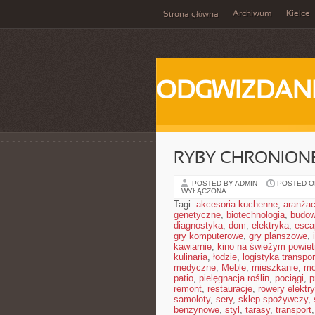
Archiwum
Kielce
Strona główna
ODGWIZDANI
RYBY CHRONION
POSTED BY ADMIN
POSTED ON
WYŁĄCZONA
Tagi:
akcesoria kuchenne
,
aranżac
genetyczne
,
biotechnologia
,
budow
diagnostyka
,
dom
,
elektryka
,
esca
gry komputerowe
,
gry planszowe
,
kawiarnie
,
kino na świeżym powiet
kulinaria
,
łodzie
,
logistyka transpor
medyczne
,
Meble
,
mieszkanie
,
mo
patio
,
pielęgnacja roślin
,
pociągi
,
p
remont
,
restauracje
,
rowery elektr
samoloty
,
sery
,
sklep spożywczy
,
benzynowe
,
styl
,
tarasy
,
transport