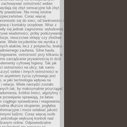
i i zachowywać ostrożność wobec
e wydają się zbyt sensacyjne lub zbyt
yły prawdziwe. Nie mniej istotne
ezpieczeństwo. Coraz więcej
rzeniosło się do sieci, od bankowości i
pracę i kontakty urzędowe. Wraz z
iły się jednak zagrożenia: wyłudzenia
szywe wiadomości, próby podszywania
ytucje, nieuczciwe sklepy czy złośliwe
nie. Wiele incydentów nie wynika z
ych ataków, lecz z pośpiechu, braku
admiernego zaufania. Silne hasła,
ogowanie, ostrożność przy klikaniu w
dome zarządzanie prywatnością to dziś
lementy cyfrowej higieny. Tak jak
i ostrożności na ulicy, tak samo
czyć siebie i innych ostrożności w
ym aspektem życia cyfrowego jest
, w jaki technologia wpływa na
 i relacje. Wiele narzędzi zostało
anych tak, by maksymalnie przyciągać
domienia, krótkie treści, algorytmy i
 przewijanie sprawiają, że łatwo
 ciągłego sprawdzania i reagowania.
trudnia dłuższe skupienie, pogłębia
nformacyjne i może osłabiać jakość
innymi ludźmi. Coraz więcej osób
potrzebuje większej kontroli nad
zanym online. Odpowiedzialne
z technologii nie oznacza jej