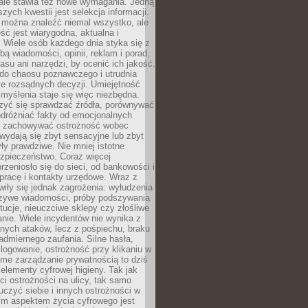
 ale stawia też nowe wymagania. Jedną
szych kwestii jest selekcja informacji.
e można znaleźć niemal wszystko, ale
eść jest wiarygodna, aktualna i
 Wiele osób każdego dnia styka się z
bą wiadomości, opinii, reklam i porad,
asu ani narzędzi, by ocenić ich jakość.
 do chaosu poznawczego i utrudnia
e rozsądnych decyzji. Umiejętność
myślenia staje się więc niezbędna.
zyć się sprawdzać źródła, porównywać
odróżniać fakty od emocjonalnych
i i zachowywać ostrożność wobec
e wydają się zbyt sensacyjne lub zbyt
yły prawdziwe. Nie mniej istotne
ezpieczeństwo. Coraz więcej
rzeniosło się do sieci, od bankowości i
pracę i kontakty urzędowe. Wraz z
iły się jednak zagrożenia: wyłudzenia
szywe wiadomości, próby podszywania
ytucje, nieuczciwe sklepy czy złośliwe
nie. Wiele incydentów nie wynika z
ych ataków, lecz z pośpiechu, braku
admiernego zaufania. Silne hasła,
ogowanie, ostrożność przy klikaniu w
dome zarządzanie prywatnością to dziś
lementy cyfrowej higieny. Tak jak
i ostrożności na ulicy, tak samo
czyć siebie i innych ostrożności w
ym aspektem życia cyfrowego jest