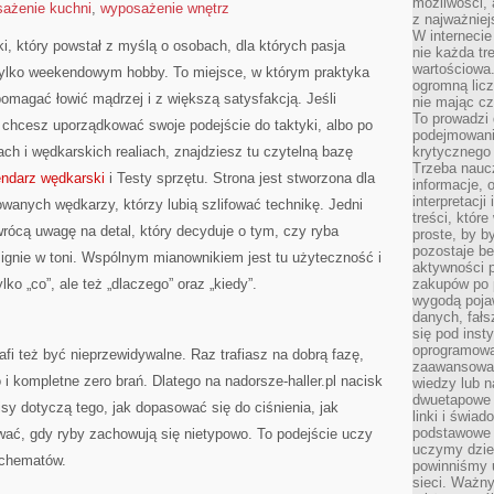
możliwości,
ażenie kuchni
,
wyposażenie wnętrz
z najważniej
W interneci
ki, który powstał z myślą o osobach, dla których pasja
nie każda tr
wartościowa.
tylko weekendowym hobby. To miejsce, w którym praktyka
ogromną licz
pomagać łowić mądrzej i z większą satysfakcją. Jeśli
nie mając cz
To prowadzi
hcesz uporządkować swoje podejście do taktyki, albo po
podejmowani
ach i wędkarskich realiach, znajdziesz tu czytelną bazę
krytycznego 
Trzeba nauc
endarz wędkarski
i Testy sprzętu. Strona jest stworzona dla
informacje, 
interpretacj
wanych wędkarzy, którzy lubią szlifować technikę. Jedni
treści, któr
wrócą uwagę na detal, który decyduje o tym, czy ryba
proste, by b
pozostaje b
mignie w toni. Wspólnym mianownikiem jest tu użyteczność i
aktywności p
lko „co”, ale też „dlaczego” oraz „kiedy”.
zakupów po 
wygodą pojaw
danych, fał
się pod inst
oprogramowa
fi też być nieprzewidywalne. Raz trafiasz na dobrą fazę,
zaawansowan
i kompletne zero brań. Dlatego na nadorsze-haller.pl nacisk
wiedzy lub n
dwuetapowe l
pisy dotyczą tego, jak dopasować się do ciśnienia, jak
linki i świa
podstawowe e
gować, gdy ryby zachowują się nietypowo. To podejście uczy
uczymy dziec
schematów.
powinniśmy u
sieci. Ważn