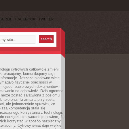
SCRIBE
FACEBOOK
TWITTER
ologii cyfrowych całkowicie zmienił
ki pracujemy, komunikujemy się i
nformacje. Jeszcze niedawno wiele
ymagało fizycznej obecności w
miejscu, papierowych dokumentów i
zekiwania na odpowiedź. Dziś ogromna
 może zostać załatwiona z poziomu
b telefonu. Ta zmiana przyniosła
ści, ale jednocześnie sprawiła, że
jszą kompetencją stała się
rozsądnego korzystania z technologii.
do narzędzi nie gwarantuje bowiem, że
nich korzystać w sposób bezpieczny,
świadomy. Cyfrowy świat daje wielkie