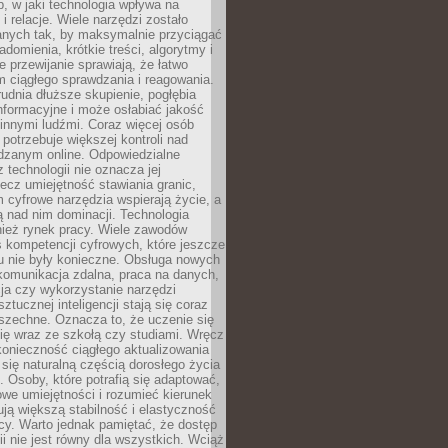
, w jaki technologia wpływa na
 i relacje. Wiele narzędzi zostało
anych tak, by maksymalnie przyciągać
domienia, krótkie treści, algorytmy i
 przewijanie sprawiają, że łatwo
 ciągłego sprawdzania i reagowania.
trudnia dłuższe skupienie, pogłębia
nformacyjne i może osłabiać jakość
innymi ludźmi. Coraz więcej osób
potrzebuje większej kontroli nad
zanym online. Odpowiedzialne
z technologii nie oznacza jej
lecz umiejętność stawiania granic,
m cyfrowe narzędzia wspierają życie, a
ą nad nim dominacji. Technologia
nież rynek pracy. Wiele zawodów
 kompetencji cyfrowych, które jeszcze
mu nie były konieczne. Obsługa nowych
komunikacja zdalna, praca na danych,
ja czy wykorzystanie narzędzi
ztucznej inteligencji stają się coraz
szechne. Oznacza to, że uczenie się
ię wraz ze szkołą czy studiami. Wręcz
konieczność ciągłego aktualizowania
 się naturalną częścią dorosłego życia
Osoby, które potrafią się adaptować,
we umiejętności i rozumieć kierunek
ją większą stabilność i elastyczność
cy. Warto jednak pamiętać, że dostęp
ii nie jest równy dla wszystkich. Wciąż