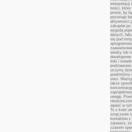
interpretacj
treści, któr
proste, by b
pozostaje b
aktywności p
zakupów po 
wygodą pojaw
danych, fał
się pod inst
oprogramowa
zaawansowan
wiedzy lub n
dwuetapowe l
linki i świa
podstawowe e
uczymy dziec
powinniśmy u
sieci. Ważn
także sposób
koncentrację
zaprojektow
uwagę. Powia
nieskończone
wpaść w rytm
To z kolei u
zmęczenie i
kontaktów z 
zauważa, że 
czasem spęd
korzystanie 