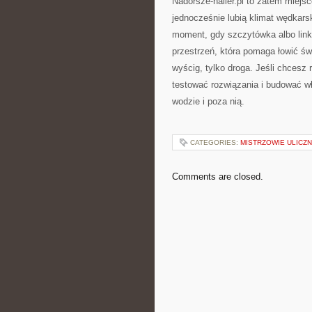
Nadorsze-haller.pl to zatem miejs
jednocześnie lubią klimat wędkarsk
moment, gdy szczytówka albo link
przestrzeń, która pomaga łowić św
wyścig, tylko droga. Jeśli chcesz 
testować rozwiązania i budować wł
wodzie i poza nią.
CATEGORIES:
MISTRZOWIE ULICZN
Comments are closed.