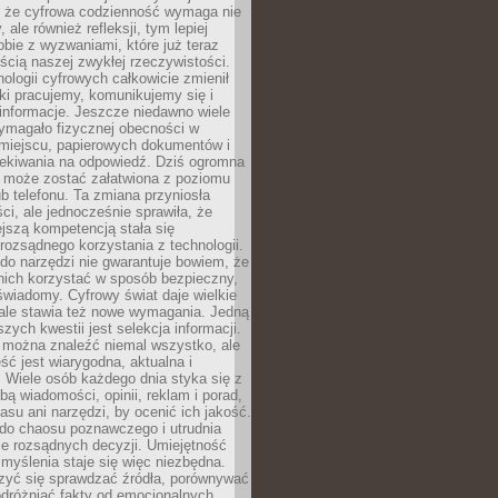
 że cyfrowa codzienność wymaga nie
 ale również refleksji, tym lepiej
bie z wyzwaniami, które już teraz
ęścią naszej zwykłej rzeczywistości.
ologii cyfrowych całkowicie zmienił
ki pracujemy, komunikujemy się i
nformacje. Jeszcze niedawno wiele
ymagało fizycznej obecności w
miejscu, papierowych dokumentów i
zekiwania na odpowiedź. Dziś ogromna
 może zostać załatwiona z poziomu
b telefonu. Ta zmiana przyniosła
ści, ale jednocześnie sprawiła, że
jszą kompetencją stała się
rozsądnego korzystania z technologii.
do narzędzi nie gwarantuje bowiem, że
nich korzystać w sposób bezpieczny,
świadomy. Cyfrowy świat daje wielkie
 ale stawia też nowe wymagania. Jedną
szych kwestii jest selekcja informacji.
e można znaleźć niemal wszystko, ale
eść jest wiarygodna, aktualna i
 Wiele osób każdego dnia styka się z
bą wiadomości, opinii, reklam i porad,
asu ani narzędzi, by ocenić ich jakość.
 do chaosu poznawczego i utrudnia
e rozsądnych decyzji. Umiejętność
myślenia staje się więc niezbędna.
zyć się sprawdzać źródła, porównywać
odróżniać fakty od emocjonalnych