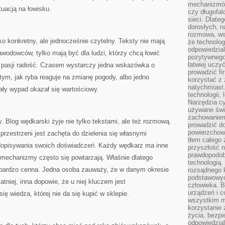
mechanizmów
tuacją na łowisku.
czy długofal
sieci. Dlate
dorosłych, na
rozmowa, ws
ko konkretny, ale jednocześnie czytelny. Teksty nie mają
że technolog
odpowiedzia
awodowców, tylko mają być dla ludzi, którzy chcą łowić
pozytywnego 
łatwiej uczy
 z pasji radość. Czasem wystarczy jedna wskazówka o
prowadzić fi
tym, jak ryba reaguje na zmianę pogody, albo jedno
korzystać z
natychmiast.
cały wypad okazał się wartościowy.
technologii,
Narzędzia cy
używane świ
zachowaniem
. Blog wędkarski żyje nie tylko tekstami, ale też rozmową.
prowadzić do
powierzchown
przestrzeni jest zachęta do dzielenia się własnymi
tłem całego 
 dopisywania swoich doświadczeń. Każdy wędkarz ma inne
przyszłość n
prawdopodob
le mechanizmy często się powtarzają. Właśnie dlatego
technologią.
 bardzo cenna. Jedna osoba zauważy, że w danym okresie
rozsądnego k
podstawowyc
atniej, inna dopowie, że u niej kluczem jest
człowieka. B
urządzeń i 
ię wiedza, której nie da się kupić w sklepie.
wszystkim m
korzystanie z
życia, bezpi
odpowiedzial