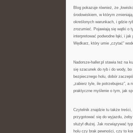
Blog pokazuje również, że „łowisk
środowiskiem, w którym zmieniają 
określonych warunkach, i gdzie ry
zrozumieć. Pojawiają się wątki o t
interpretować podwodne łąki, i ja
Wędkarz, który umie „czytać” wodę
Nadorsze-haller.pl stawia też na k
się szacunek do ryb i do wody, bo
bezpiecznego holu, dobór zaczepów
„zabierz tyle, ile potrzebujesz”, a
praktyczne myślenie o tym, jak sp
Czytelnik znajdzie tu także treśc
przygotować się do wyjazdu, żeby
służył dłużej. Jak rozwiązywać typ
holu czy brak pewności, czy to ko