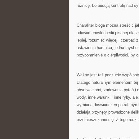
różnicę, bo budują kontrolę nad sy
Charakter bloga można streścić ja
udawać encyklopedii pisanej dla z
lepiej, rozumieć więcej i czerpać
ustawieniu hamulca, jedna myśl o 
przypomnienie o cierpliwości, by 
Ważne jest też poczucie wspólnoty
Dlatego naturalnym elementem tej 
obserwacjami, zadawania pytań i
wody, inne warunki i inne ryby, a
wymiana doświadczeń potrafi być
działają przynęty prowadzone delik
przemieszczanie się. Z tego rodzi s