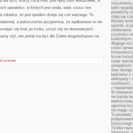
ce dla tych, którzy chcą mieć pod ręką zbiór wskazówek, a
zrozumiemy,
ich opowieści, w których jest woda, wiatr, cisza i ten
tylko wygody,
poradzimy so
a zdradza, że pod spodem dzieje się coś ważnego. To
stają się cz
Rozwój techn
iadomiej, a jednocześnie przypomina, że wędkarstwo to nie
sposób, w ja
rozwijać się krok po kroku, uczyć się na obserwacjach,
zdobywamy i
czynności w
asny styl, ten portal ma być dla Ciebie drogowskazem na
konkretnym 
długiego oc
część spraw
komputera lu
liczne korzy
coraz ważnie
EJ KUCHNI
umiejętność 
Sam dostęp 
będziemy z 
efektywny i 
możliwości,
z najważniej
W interneci
nie każda tr
wartościowa.
ogromną licz
nie mając cz
To prowadzi
podejmowani
krytycznego 
Trzeba nauc
informacje, 