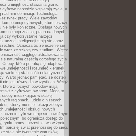
lecz umiejętność stawiania granic,
m cyfrowe narzędzia wspierają życie, a
ą nad nim dominacji. Technologia
nież rynek pracy. Wiele zawodów
 kompetencji cyfrowych, które jeszcze
mu nie były konieczne. Obsługa nowych
komunikacja zdalna, praca na danych,
ja czy wykorzystanie narzędzi
ztucznej inteligencji stają się coraz
szechne. Oznacza to, że uczenie się
ię wraz ze szkołą czy studiami. Wręcz
konieczność ciągłego aktualizowania
 się naturalną częścią dorosłego życia
Osoby, które potrafią się adaptować,
we umiejętności i rozumieć kierunek
ją większą stabilność i elastyczność
cy. Warto jednak pamiętać, że dostęp
ii nie jest równy dla wszystkich. Wciąż
py, które z różnych powodów mają
kontakt z cyfrowym światem. Mogą to
, osoby mieszkające w słabiej
nych regionach, ludzie o niższych
b ci, którzy nie mieli okazji zdobyć
h umiejętności obsługi nowych
ykluczenie cyfrowe staje się poważnym
połecznym, bo ogranicza dostęp do
y, rynku pracy i uczestnictwa w życiu
Im bardziej świat przenosi się do sieci,
ze staje się tworzenie warunków,