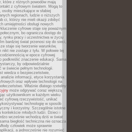
py, które z różnych powodów mają
kontakt z cyfrowym światem. Mogą to
, osoby mieszkające w słabiej
nych regionach, ludzie o niższych
b ci, którzy nie mieli okazji zdobyć
h umiejętności obsługi nowych
ykluczenie cyfrowe staje się poważnym
połecznym, bo ogranicza dostęp do
y, rynku pracy i uczestnictwa w życiu
Im bardziej świat przenosi się do sieci,
ze staje się tworzenie warunków,
 nikt nie zostaje z tyłu. W połowie tej
d codziennością w epoce cyfrowej
o podkreślić znaczenie edukacji. Sama
 wystarczy, by odpowiedzialnie
 w świecie pełnym technologii.
st wiedza o bezpieczeństwie,
 analizie informacji, etyce korzystania
yfrowych oraz wpływie technologii na
połeczeństwo. Właśnie dlatego rzetelny
cyjny
może odgrywać coraz większą
ając użytkownikom w każdym wieku
ieć cyfrową rzeczywistość, unikać
wykorzystywać technologię w sposób
yczny i korzystny. Szczególnie istotne
 w kontekście młodych ludzi. Dzieci i
ardzo wcześnie wchodzą dziś w świat
 sama biegłość techniczna nie oznacza
 Młody człowiek może sprawnie
aplikacji, a jednocześnie nie rozumieć