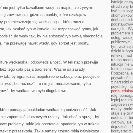
istnieją gru
utrudniony 
o” nie jest tylko kawałkiem wody na mapie, ale żywym
być seniorzy
się zawirowania, gdzie są punkty, które działają w
skomunikowa
dochodach lu
by przemieszczają się według logiki, którą można
podstawowyc
narzędzi. W
ym, jak szukać ryb w korycie, jak rozpoznawać rynny, jak
problemem s
k podejść do wody tak, by nie spłoszyć ryb swoją obecnością.
usług, wiedz
publicznym. 
, ma przewagę nawet wtedy, gdy sprzęt jest prosty.
tym ważniejs
dzięki którym
refleksji na
trzeba mocn
ulturę wędkarską i odpowiedzialność. W tekstach przewija
intuicja nie
funkcjonować
 bez tego cała pasja traci sens. Ważne są zasady
Potrzebna je
 tak, by ograniczać niepotrzebne szkody, oraz podejście
prywatności,
z narzędzi c
 nie „weź, bo możesz”. To nie jest moralizowanie, tylko
psychikę i s
rawić, by wędkarstwo było długofalowe.
portal eduka
rolę, pomag
lepiej rozum
zagrożeń i 
mądry, prakt
i, które pomagają poukładać wędkarską codzienność. Jak
staje się to
 nie zapomnieć kluczowych rzeczy. Jak dbać o sprzęt, by
nastolatki b
cyfrowy, ale
owe problemy, takie jak przetarcia, spadanie ryb w trakcie
dojrzałości.
ntakt z przeszkodą. Takie tematy często robią największą
korzystać z 