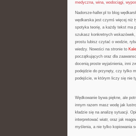
medyczna
,
wina
,
wodociągi
,
wypos
Nadorsze-haller.pl to blog wędkars
wędkarska jest czymś więcej niż 
spotyka teorię, a każdy tekst ma 
szukasz konkretnych wskazówek, c
prostu lubisz czytać o wodzie, ryb
wiedzy. Nowości na stronie to
Kal
początkujących oraz dla zaawanso
docenią proste wyjaśnienia, inni z
podejdzie do przynęty, czy tylko 
podejście, w którym liczy się nie ty
Wędkowanie bywa piękne, ale potra
innym razem masz wodę jak lustro 
kładzie się na analizę sytuacji. O
interpretować wiatr, oraz jak rea
myślenia, a nie tylko kopiowania 