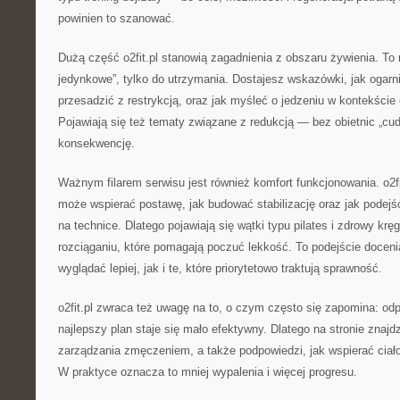
powinien to szanować.
Dużą część o2fit.pl stanowią zagadnienia z obszaru żywienia. To n
jedynkowe”, tylko do utrzymania. Dostajesz wskazówki, jak ogarnia
przesadzić z restrykcją, oraz jak myśleć o jedzeniu w kontekście e
Pojawiają się też tematy związane z redukcją — bez obietnic „cu
konsekwencję.
Ważnym filarem serwisu jest również komfort funkcjonowania. o2fit
może wspierać postawę, jak budować stabilizację oraz jak podejś
na technice. Dlatego pojawiają się wątki typu pilates i zdrowy kręg
rozciąganiu, które pomagają poczuć lekkość. To podejście doceni
wyglądać lepiej, jak i te, które priorytetowo traktują sprawność.
o2fit.pl zwraca też uwagę na to, o czym często się zapomina: o
najlepszy plan staje się mało efektywny. Dlatego na stronie znajd
zarządzania zmęczeniem, a także podpowiedzi, jak wspierać ciał
W praktyce oznacza to mniej wypalenia i więcej progresu.