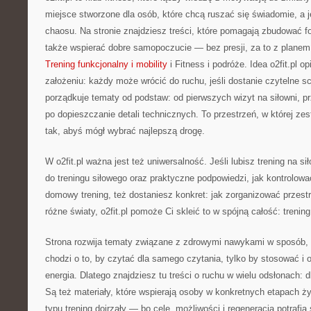
miejsce stworzone dla osób, które chcą ruszać się świadomie, a j
chaosu. Na stronie znajdziesz treści, które pomagają zbudować fo
także wspierać dobre samopoczucie — bez presji, za to z planem
Trening funkcjonalny i mobility
i Fitness i podróże. Idea o2fit.pl o
założeniu: każdy może wrócić do ruchu, jeśli dostanie czytelne s
porządkuje tematy od podstaw: od pierwszych wizyt na siłowni, 
po dopieszczanie detali technicznych. To przestrzeń, w której z
tak, abyś mógł wybrać najlepszą drogę.
W o2fit.pl ważna jest też uniwersalność. Jeśli lubisz trening na si
do treningu siłowego oraz praktyczne podpowiedzi, jak kontrolować
domowy trening, też dostaniesz konkret: jak zorganizować przestr
różne światy, o2fit.pl pomoże Ci skleić to w spójną całość: trenin
Strona rozwija tematy związane z zdrowymi nawykami w sposób, k
chodzi o to, by czytać dla samego czytania, tylko by stosować i 
energia. Dlatego znajdziesz tu treści o ruchu w wielu odsłonach: 
Są też materiały, które wspierają osoby w konkretnych etapach ż
typu trening dojrzały — bo cele, możliwości i regeneracja potrafią 