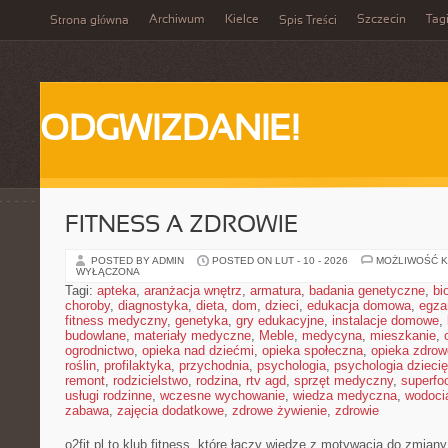
Archiwum
Kielce
Szczecin
Tag
Strona główna
Spis Treści
ODGWIZDANIE!
FITNESS A ZDROWIE
POSTED BY ADMIN
POSTED ON LUT - 10 - 2026
MOŻLIWOŚĆ 
WYŁĄCZONA
Tagi:
apteka
,
aranżacja wnętrz
,
armatura
,
badania genetyczne
,
bi
choroby
,
diagnostyka
,
dieta
,
dom
,
dzieci
,
edukacja domowa
,
egza
fitness medyczny
,
genetyka
,
gry edukacyjne
,
instalacje domowe
,
budowlane
,
materiały medyczne
,
Meble
,
medycyna
,
mieszkanie
,
ogrodnictwo
,
opieka nad dziećmi
,
opieka społeczna
,
opieka zdrow
roślin
,
profilaktyka
,
przychodnia
,
psychologia
,
psychologia dzieci
remont
,
rodzicielstwo
,
rodzina
,
rtv agd
,
sprzęt medyczny
,
superfo
usługi rodzinne
,
wczesne wychowanie
,
wiedza medyczna
,
wodoci
zabawa
,
zajęcia dodatkowe
,
zdrowe żywienie
,
zdrowie
o2fit.pl to klub fitness, które łączy wiedzę z motywacją do zmiany 