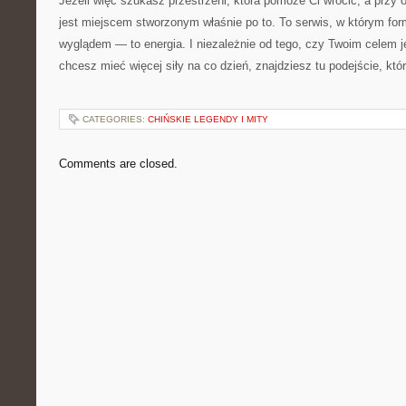
Jeżeli więc szukasz przestrzeni, która pomoże Ci wrócić, a przy oka
jest miejscem stworzonym właśnie po to. To serwis, w którym for
wyglądem — to energia. I niezależnie od tego, czy Twoim celem je
chcesz mieć więcej siły na co dzień, znajdziesz tu podejście, któr
CATEGORIES:
CHIŃSKIE LEGENDY I MITY
Comments are closed.