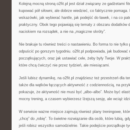
Kolejną mocną stroną o2fit.pl jest dział związany ze gadżetami fi
kupować pół siłowni, ale dobrze wiedzieć, co faktycznie pomaga. 
wskazówki, jak wybierać hantle, jak podejść do ławek, i na co pa
praktyczny. Obok tego pojawiają się tematy z obszaru dodatków 
naciskiem na rozsądek, a nie na „magiczne skróty”.
Nie brakuje tu również treści o nastawieniu. Bo forma to nie tylko p
odpuścić po gorszym tygodniu. o2fit.pl podpowiada, jak budować 
początkujących, oraz jak ustawiać cele, żeby były Twoje. W prakt
które chcą ćwiczyć nie przez tydzień, ale miesiącami.
Jeśli lubisz dynamikę, na o2fit.pl znajdziesz też przestrzeń dla te
także dla wątków łączących aktywność z codziennością, na przykł
pokazuje, że aktywność nie musi być „albo–albo”. Może być ela
mocny trening, a czasem wybierzesz lżejszą sesję, ale wciąż idzi
W serwisie ważne miejsce zajmują również plany treningowe, któ
„chcę” do „robię”. To świetne rozwiązanie dla osób, które lubią, gd
jeśli robisz wszystko samodzielnie. Takie podejście porządkuje ty