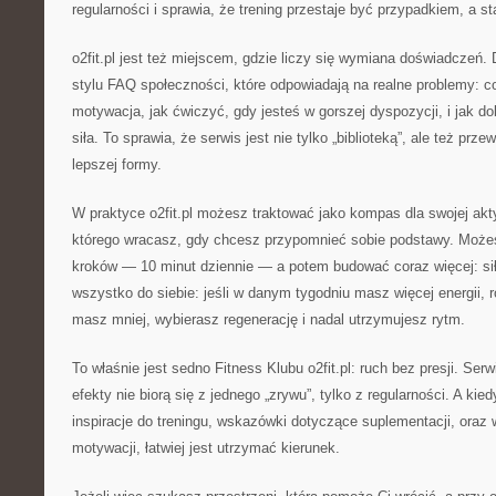
regularności i sprawia, że trening przestaje być przypadkiem, a st
o2fit.pl jest też miejscem, gdzie liczy się wymiana doświadczeń. 
stylu FAQ społeczności, które odpowiadają na realne problemy: c
motywacja, jak ćwiczyć, gdy jesteś w gorszej dyspozycji, i jak dob
siła. To sprawia, że serwis jest nie tylko „biblioteką”, ale też pr
lepszej formy.
W praktyce o2fit.pl możesz traktować jako kompas dla swojej akt
którego wracasz, gdy chcesz przypomnieć sobie podstawy. Moż
kroków — 10 minut dziennie — a potem budować coraz więcej: s
wszystko do siebie: jeśli w danym tygodniu masz więcej energii, r
masz mniej, wybierasz regenerację i nadal utrzymujesz rytm.
To właśnie jest sedno Fitness Klubu o2fit.pl: ruch bez presji. Se
efekty nie biorą się z jednego „zrywu”, tylko z regularności. A k
inspiracje do treningu, wskazówki dotyczące suplementacji, oraz
motywacji, łatwiej jest utrzymać kierunek.