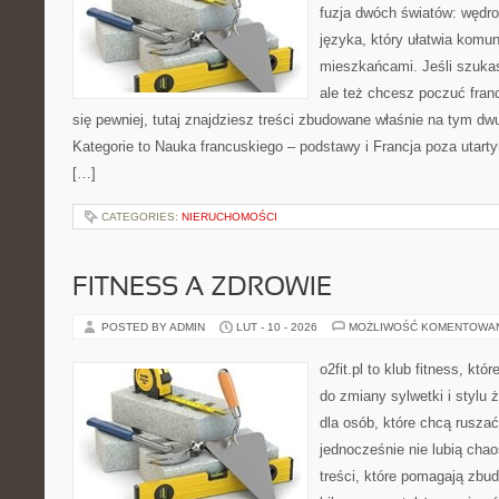
fuzja dwóch światów: wędro
języka, który ułatwia komu
mieszkańcami. Jeśli szuk
ale też chcesz poczuć fran
się pewniej, tutaj znajdziesz treści zbudowane właśnie na tym d
Kategorie to Nauka francuskiego – podstawy i Francja poza utart
[…]
CATEGORIES:
NIERUCHOMOŚCI
FITNESS A ZDROWIE
POSTED BY ADMIN
LUT - 10 - 2026
MOŻLIWOŚĆ KOMENTOWA
o2fit.pl to klub fitness, kt
do zmiany sylwetki i stylu 
dla osób, które chcą ruszać
jednocześnie nie lubią chao
treści, które pomagają zbu