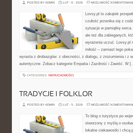
POSTED BY ADMIN
LUT - 6 - 2026
MOŻLIWOŚĆ KOMENTOWAN
Lovsy.pl to zakątek przepe
czułość przenika się z cod
sytuacje w pamiątkę serca. 
ale też dla zabieganych, któ
wyrażenia uczuć. Lovsy.pl 
miłość – zamiast tego pokaz
wyrasta z drobiazgów: z obecności, z dialogu, z zrozumienia i z 
autentyczne. Zobacz kategorie Empatia i Zazdrość i Zawiść. W [
CATEGORIES:
NIERUCHOMOŚCI
TRADYCJE I FOLKLOR
POSTED BY ADMIN
LUT - 5 - 2026
MOŻLIWOŚĆ KOMENTOWAN
To blog o turystyce po woj
stworzony z myślą o osobac
lokalne ciekawostki i chcą