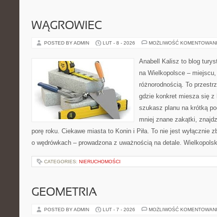
WĄGROWIEC
POSTED BY ADMIN
LUT - 8 - 2026
MOŻLIWOŚĆ KOMENTOWAN
Anabell Kalisz to blog tur
na Wielkopolsce – miejscu,
różnorodnością. To przestr
gdzie konkret miesza się z 
szukasz planu na krótką po
mniej znane zakątki, znajd
porę roku. Ciekawe miasta to Konin i Piła. To nie jest wyłącznie z
o wędrówkach – prowadzona z uważnością na detale. Wielkopolska
CATEGORIES:
NIERUCHOMOŚCI
GEOMETRIA
POSTED BY ADMIN
LUT - 7 - 2026
MOŻLIWOŚĆ KOMENTOWAN