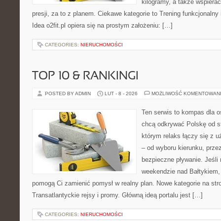
kilogramy, a także wspier
presji, za to z planem. Ciekawe kategorie to Trening funkcjonalny i
Idea o2fit.pl opiera się na prostym założeniu: […]
CATEGORIES:
NIERUCHOMOŚCI
TOP 10 & RANKINGI
POSTED BY ADMIN
LUT - 8 - 2026
MOŻLIWOŚĆ KOMENTOWAN
Ten serwis to kompas dla o
chcą odkrywać Polskę od st
którym relaks łączy się z 
– od wyboru kierunku, prze
bezpieczne pływanie. Jeśl
weekendzie nad Bałtykiem, z
pomogą Ci zamienić pomysł w realny plan. Nowe kategorie na stron
Transatlantyckie rejsy i promy. Główną ideą portalu jest […]
CATEGORIES:
NIERUCHOMOŚCI