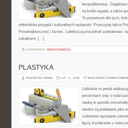
bezproblemowy. Znajdziesz 
na krótki wypad, a także p
To przestrzeń dla tych, któr
miłośników przygód i kulturalnych wydarzeń. Przeczytaj także Prz
Przedsiębiorczość i biznes. Lubelszczyzna potrafi zaskakiwać: r
zakątkami, […]
CATEGORIES:
NIERUCHOMOŚCI
PLASTYKA
POSTED BY ADMIN
LUT - 5 - 2026
MOŻLIWOŚĆ KOMENTOWAN
Lulitulisie to portal edukac
pociechach oraz o rodzica
naukę w sposób zrozumiały
wiedza są podawane jako w
codzienne wyzwania zamieni
łączy kształcenie z twórcz