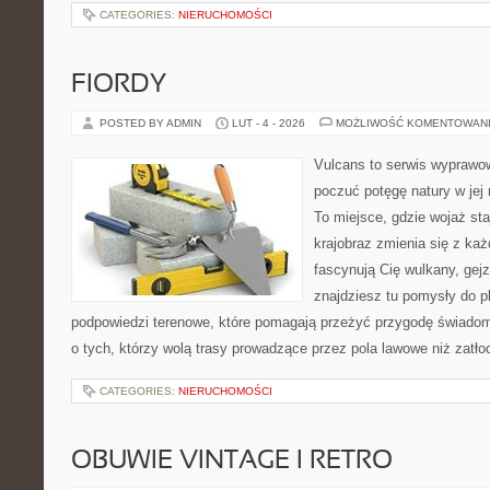
CATEGORIES:
NIERUCHOMOŚCI
FIORDY
POSTED BY ADMIN
LUT - 4 - 2026
MOŻLIWOŚĆ KOMENTOWAN
Vulcans to serwis wyprawow
poczuć potęgę natury w jej n
To miejsce, gdzie wojaż staj
krajobraz zmienia się z ka
fascynują Cię wulkany, gej
znajdziesz tu pomysły do p
podpowiedzi terenowe, które pomagają przeżyć przygodę świadom
o tych, którzy wolą trasy prowadzące przez pola lawowe niż zatł
CATEGORIES:
NIERUCHOMOŚCI
OBUWIE VINTAGE I RETRO