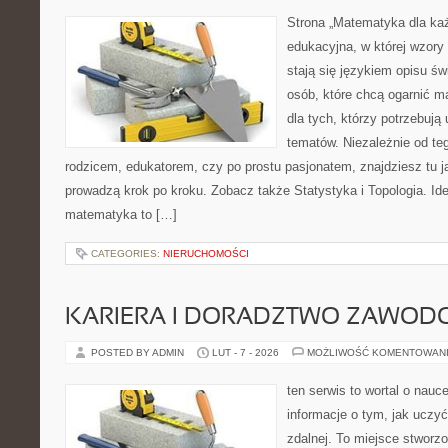
Strona „Matematyka dla każ
edukacyjna, w której wzory 
stają się językiem opisu ś
osób, które chcą ogarnić m
dla tych, którzy potrzebują
tematów. Niezależnie od te
rodzicem, edukatorem, czy po prostu pasjonatem, znajdziesz tu j
prowadzą krok po kroku. Zobacz także Statystyka i Topologia. Ide
matematyka to […]
CATEGORIES:
NIERUCHOMOŚCI
KARIERA I DORADZTWO ZAWOD
POSTED BY ADMIN
LUT - 7 - 2026
MOŻLIWOŚĆ KOMENTOWAN
ten serwis to wortal o nauc
informacje o tym, jak uczy
zdalnej. To miejsce stworz