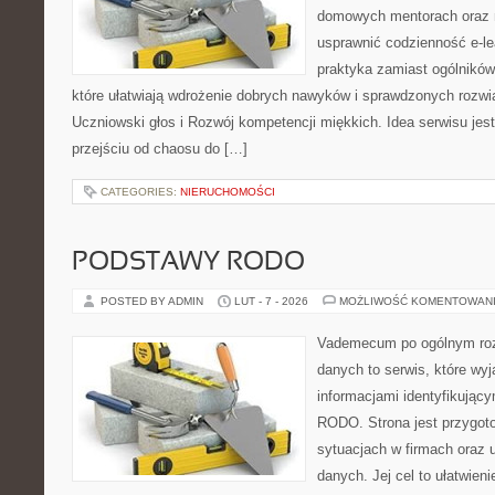
domowych mentorach oraz n
usprawnić codzienność e-lea
praktyka zamiast ogólników
które ułatwiają wdrożenie dobrych nawyków i sprawdzonych rozwią
Uczniowski głos i Rozwój kompetencji miękkich. Idea serwisu jes
przejściu od chaosu do […]
CATEGORIES:
NIERUCHOMOŚCI
PODSTAWY RODO
POSTED BY ADMIN
LUT - 7 - 2026
MOŻLIWOŚĆ KOMENTOWAN
Vademecum po ogólnym roz
danych to serwis, które wy
informacjami identyfikujący
RODO. Strona jest przygot
sytuacjach w firmach oraz 
danych. Jej cel to ułatwien