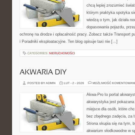
chcą lepiej zrozumieć świa
którym praktyka spotyka się
wiedzą o tym, jak działa n
dopasowania pojazdu, przez
ochronę na drodze i opłacalność pracy. Zobacz także Transport pub
i Poradniki eksploatacyjne. Ten blog opisuje taxi nie […]
CATEGORIES:
NIERUCHOMOŚCI
AKWARIA DIY
POSTED BY ADMIN
LUT - 2 - 2026
MOŻLIWOŚĆ KOMENTOWAN
Akwa-Pro to portal akwarys
akwarystyka jest pokazana 
miejsce dla osób, które ch
bez zbędnego zadęcia, za t
Strona skupia się na tym, 
akwarium słodkowodne w s