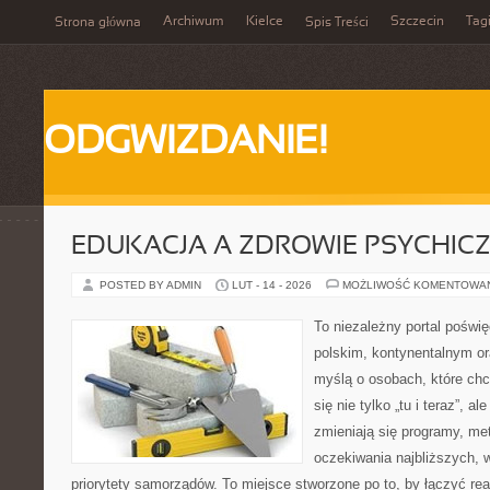
Archiwum
Kielce
Szczecin
Tag
Strona główna
Spis Treści
ODGWIZDANIE!
EDUKACJA A ZDROWIE PSYCHIC
POSTED BY ADMIN
LUT - 14 - 2026
MOŻLIWOŚĆ KOMENTOWA
To niezależny portal poświ
polskim, kontynentalnym o
myślą o osobach, które chc
się nie tylko „tu i teraz”, a
zmieniają się programy, me
oczekiwania najbliższych,
priorytety samorządów. To miejsce stworzone po to, by łączyć re