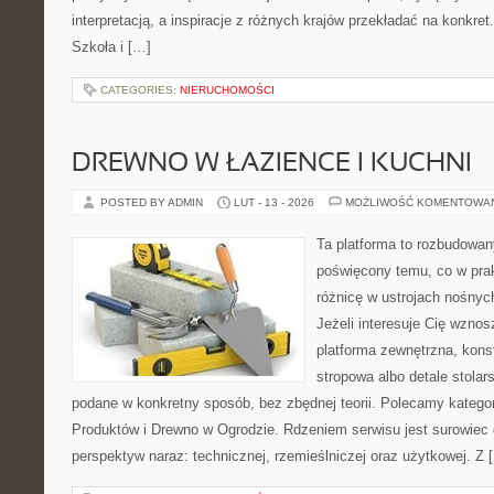
interpretacją, a inspiracje z różnych krajów przekładać na konkre
Szkoła i […]
CATEGORIES:
NIERUCHOMOŚCI
DREWNO W ŁAZIENCE I KUCHNI
POSTED BY ADMIN
LUT - 13 - 2026
MOŻLIWOŚĆ KOMENTOWA
Ta platforma to rozbudowan
poświęcony temu, co w prak
różnicę w ustrojach nośnyc
Jeżeli interesuje Cię wzno
platforma zewnętrzna, kons
stropowa albo detale stolar
podane w konkretny sposób, bez zbędnej teorii. Polecamy kategor
Produktów i Drewno w Ogrodzie. Rdzeniem serwisu jest surowiec 
perspektyw naraz: technicznej, rzemieślniczej oraz użytkowej. Z 