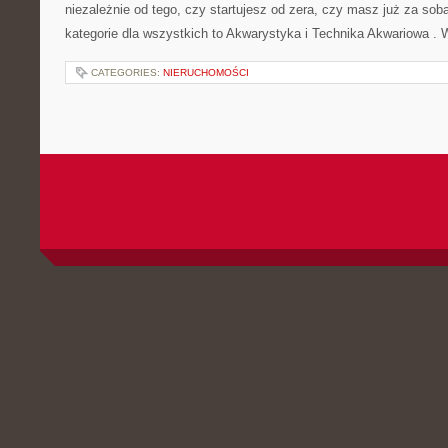
niezależnie od tego, czy startujesz od zera, czy masz już za so
kategorie dla wszystkich to Akwarystyka i Technika Akwariowa .
CATEGORIES:
NIERUCHOMOŚCI