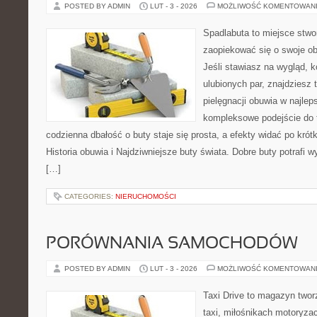
POSTED BY ADMIN
LUT - 3 - 2026
MOŻLIWOŚĆ KOMENTOWAN
Spadlabuta to miejsce stwo
zaopiekować się o swoje o
Jeśli stawiasz na wygląd, 
ulubionych par, znajdziesz
pielęgnacji obuwia w najlep
kompleksowe podejście do 
codzienna dbałość o buty staje się prosta, a efekty widać po krótk
Historia obuwia i Najdziwniejsze buty świata. Dobre buty potrafi
[…]
CATEGORIES:
NIERUCHOMOŚCI
PORÓWNANIA SAMOCHODÓW
POSTED BY ADMIN
LUT - 3 - 2026
MOŻLIWOŚĆ KOMENTOWAN
Taxi Drive to magazyn two
taxi, miłośnikach motoryzac