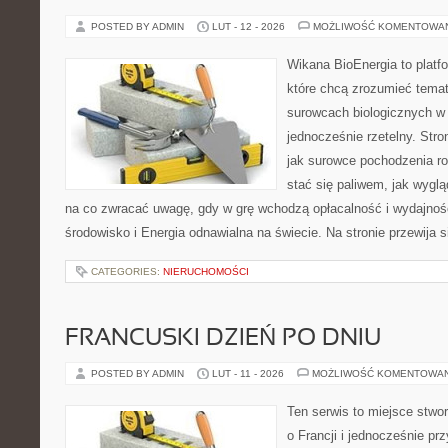
POSTED BY ADMIN
LUT - 12 - 2026
MOŻLIWOŚĆ KOMENTOWA
Wikana BioEnergia to platf
które chcą zrozumieć temat 
surowcach biologicznych w
jednocześnie rzetelny. Str
jak surowce pochodzenia r
stać się paliwem, jak wyglą
na co zwracać uwagę, gdy w grę wchodzą opłacalność i wydajność.
środowisko i Energia odnawialna na świecie. Na stronie przewija s
CATEGORIES:
NIERUCHOMOŚCI
FRANCUSKI DZIEŃ PO DNIU
POSTED BY ADMIN
LUT - 11 - 2026
MOŻLIWOŚĆ KOMENTOWA
Ten serwis to miejsce stwo
o Francji i jednocześnie pr