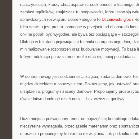
nauczycielach, którzy chcą usprawnić codzienność e-learningu. Je
zamiast ogólników, znajdziesz tu podpowiedzi, które ułatwiają w
sprawdzonych rozwiązań. Dobre kategorie to
Uczniowski głos
i Ro
Idea serwisu jest prosta: pomagać w przejściu od chaosu do ładu 
on-line potrafi być wygodne, ale bywa też obciążające – szczególn
Dlatego w tekstach pojawiają się techniki na organizację dnia, dzi
minimalizowanie rozproszeń oraz budowanie motywacji. To baza ins
którym edukacja przez internet może stać się lepiej poukładana.
W centrum uwagi jest codzienność: zajęcia, zadania domowe, tes
między dzieckiem a nauczycielem. Pokazujemy, jak ustawiać środ
urządzenia, programy i zasady domowe. Proponujemy proste rytua
równie łatwo domknąć dzień nauki – bez wiecznej gonitwy.
Dużo miejsca poświęcamy temu, co najczęściej komplikuje edukacj
nieczytelne wymagania, przeciążenie materiałem oraz spontaniczn
straszenia proponujemy konkretne rozwiązania: jak podzielić mate