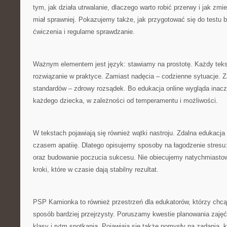
tym, jak działa utrwalanie, dlaczego warto robić przerwy i jak zm
miał sprawniej. Pokazujemy także, jak przygotować się do testu 
ćwiczenia i regularne sprawdzanie.
Ważnym elementem jest język: stawiamy na prostotę. Każdy te
rozwiązanie w praktyce. Zamiast nadęcia – codzienne sytuacje. Z
standardów – zdrowy rozsądek. Bo edukacja online wygląda inac
każdego dziecka, w zależności od temperamentu i możliwości.
W tekstach pojawiają się również wątki nastroju. Zdalna edukacja 
czasem apatiię. Dlatego opisujemy sposoby na łagodzenie stresu
oraz budowanie poczucia sukcesu. Nie obiecujemy natychmiasto
kroki, które w czasie dają stabilny rezultat.
PSP Kamionka to również przestrzeń dla edukatorów, którzy chcą 
sposób bardziej przejrzysty. Poruszamy kwestie planowania zajęć
klasy i rytm spotkania. Pojawiają się także pomysły na zadania,