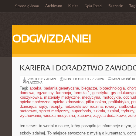
Archiwum
Kielce
Szczecin
Tag
Strona główna
Spis Treści
ODGWIZDANIE!
KARIERA I DORADZTWO ZAWOD
POSTED BY ADMIN
POSTED ON LUT - 7 - 2026
MOŻLIWOŚĆ K
WYŁĄCZONA
Tagi:
apteka
,
badania genetyczne
,
biegacze
,
biotechnologia
,
chor
domowa
,
egzaminy
,
farmacja
,
formuła 1
,
genetyka
,
gry edukacyjn
koszykówka
,
materiały medyczne
,
medycyna
,
motocykle
,
odchud
opieka społeczna
,
opieka zdrowotna
,
piłka nożna
,
profilaktyka
,
pr
dziecięca
,
rajdy
,
recepty
,
rodzicielstwo
,
rodzina
,
rowery
,
siatkówk
motorowe
,
sprzęt medyczny
,
superfoods
,
szkoła
,
szpital
,
trybuny
wychowanie
,
wiedza medyczna
,
zabawa
,
zajęcia dodatkowe
,
zdro
ten serwis to wortal o nauce, który porządkuje informacje o tym, 
szkoły zdalnej. To miejsce stworzone z myślą o kursantach, do