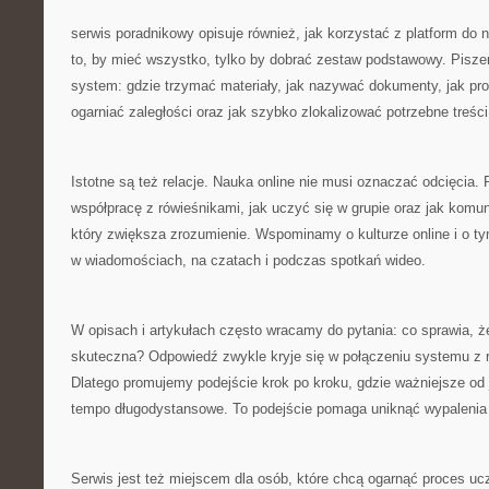
serwis poradnikowy opisuje również, jak korzystać z platform do n
to, by mieć wszystko, tylko by dobrać zestaw podstawowy. Pisze
system: gdzie trzymać materiały, jak nazywać dokumenty, jak pr
ogarniać zaległości oraz jak szybko zlokalizować potrzebne treści 
Istotne są też relacje. Nauka online nie musi oznaczać odcięcia
współpracę z rówieśnikami, jak uczyć się w grupie oraz jak komu
który zwiększa zrozumienie. Wspominamy o kulturze online i o ty
w wiadomościach, na czatach i podczas spotkań wideo.
W opisach i artykułach często wracamy do pytania: co sprawia, że
skuteczna? Odpowiedź zwykle kryje się w połączeniu systemu z r
Dlatego promujemy podejście krok po kroku, gdzie ważniejsze od 
tempo długodystansowe. To podejście pomaga uniknąć wypalenia i
Serwis jest też miejscem dla osób, które chcą ogarnąć proces uc