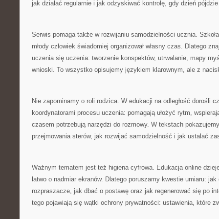
jak działać regularnie i jak odzyskiwać kontrolę, gdy dzień pójdzie 
Serwis pomaga także w rozwijaniu samodzielności ucznia. Szkoł
młody człowiek świadomiej organizował własny czas. Dlatego znaj
uczenia się uczenia: tworzenie konspektów, utrwalanie, mapy myśli
wnioski. To wszystko opisujemy językiem klarownym, ale z nacis
Nie zapominamy o roli rodzica. W edukacji na odległość dorośli cz
koordynatorami procesu uczenia: pomagają ułożyć rytm, wspieraj
czasem potrzebują narzędzi do rozmowy. W tekstach pokazujemy
przejmowania sterów, jak rozwijać samodzielność i jak ustalać zas
Ważnym tematem jest też higiena cyfrowa. Edukacja online dzieje
łatwo o nadmiar ekranów. Dlatego poruszamy kwestie umiaru: jak
rozpraszacze, jak dbać o postawę oraz jak regenerować się po i
tego pojawiają się wątki ochrony prywatności: ustawienia, które zw