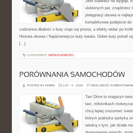
Jeśli stawiasz na wygląd, 
ulubionych par, znajdziesz
pielęgnacji obuwia w najlep
kompleksowe podejście do 
codzienna dbałość o buty staje się prosta, a efekty widać po krótk
Historia obuwia i Najdziwniejsze buty świata. Dobre buty potrafi
[…]
CATEGORIES:
NIERUCHOMOŚCI
PORÓWNANIA SAMOCHODÓW
POSTED BY ADMIN
LUT - 3 - 2026
MOŻLIWOŚĆ KOMENTOWAN
Taxi Drive to magazyn two
taxi, miłośnikach motoryzac
chcą lepiej zrozumieć świa
którym praktyka spotyka się
wiedzą o tym, jak działa n
dopasowania pojazdu, przez