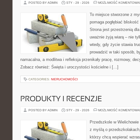
POSTED BY ADMIN
STY - 29 - 2026
MOŻLIWOŚĆ KOMENTOWA
To miejsce stworzone z myś
pomaga pogłębiać bliskość
Strona jest przestrzenią dla
uważnie żyją wiarą – nie tyl
wtedy, gdy życie stawia trud
prowadzić w taki sposób, b
namacalna, a modlitwa i refleksja przenikały pracę, rozmowy, decy
Zobacz również: Święta i uroczystości kościelne i […]
CATEGORIES:
NIERUCHOMOŚCI
PRODUKTY I RECENZJE
POSTED BY ADMIN
STY - 29 - 2026
MOŻLIWOŚĆ KOMENTOWA
Przedszkole w Wielichowie t
z myślą o przedszkolakach
którzy chcą wspierać wzras