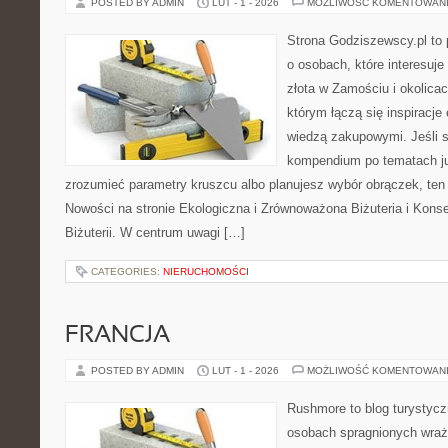
POSTED BY ADMIN
LUT - 1 - 2026
MOŻLIWOŚĆ KOMENTOWAN
Strona Godziszewscy.pl to 
o osobach, które interesuje
złota w Zamościu i okolica
którym łączą się inspiracje
wiedzą zakupowymi. Jeśli
kompendium po tematach jub
zrozumieć parametry kruszcu albo planujesz wybór obrączek, ten 
Nowości na stronie Ekologiczna i Zrównoważona Biżuteria i Konse
Biżuterii. W centrum uwagi […]
CATEGORIES:
NIERUCHOMOŚCI
FRANCJA
POSTED BY ADMIN
LUT - 1 - 2026
MOŻLIWOŚĆ KOMENTOWAN
Rushmore to blog turystycz
osobach spragnionych wraże