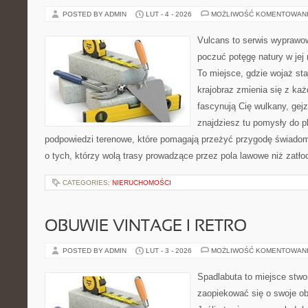
POSTED BY ADMIN
LUT - 4 - 2026
MOŻLIWOŚĆ KOMENTOWAN
Vulcans to serwis wyprawow
poczuć potęgę natury w jej n
To miejsce, gdzie wojaż staj
krajobraz zmienia się z ka
fascynują Cię wulkany, gej
znajdziesz tu pomysły do p
podpowiedzi terenowe, które pomagają przeżyć przygodę świadom
o tych, którzy wolą trasy prowadzące przez pola lawowe niż zatł
CATEGORIES:
NIERUCHOMOŚCI
OBUWIE VINTAGE I RETRO
POSTED BY ADMIN
LUT - 3 - 2026
MOŻLIWOŚĆ KOMENTOWAN
Spadlabuta to miejsce stwo
zaopiekować się o swoje o