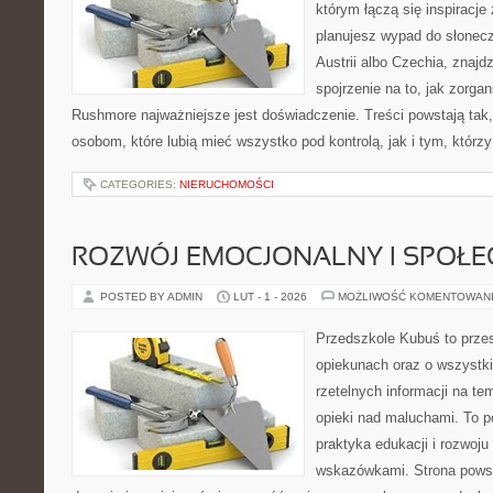
którym łączą się inspiracje
planujesz wypad do słoneczn
Austrii albo Czechia, znajd
spojrzenie na to, jak zorga
Rushmore najważniejsze jest doświadczenie. Treści powstają ta
osobom, które lubią mieć wszystko pod kontrolą, jak i tym, którz
CATEGORIES:
NIERUCHOMOŚCI
ROZWÓJ EMOCJONALNY I SPOŁE
POSTED BY ADMIN
LUT - 1 - 2026
MOŻLIWOŚĆ KOMENTOWAN
Przedszkole Kubuś to prze
opiekunach oraz o wszystki
rzetelnych informacji na te
opieki nad maluchami. To p
praktyka edukacji i rozwoju
wskazówkami. Strona powst