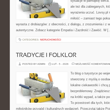
sytuacje w pamiątkę serca. 
ale też dla zabieganych, któ
wyrażenia uczuć. Lovsy.pl 
miłość – zamiast tego pokaz
wyrasta z drobiazgów: z obecności, z dialogu, z zrozumienia i z 
autentyczne. Zobacz kategorie Empatia i Zazdrość i Zawiść. W [
CATEGORIES:
NIERUCHOMOŚCI
TRADYCJE I FOLKLOR
POSTED BY ADMIN
LUT - 5 - 2026
MOŻLIWOŚĆ KOMENTOWAN
To blog o turystyce po woj
stworzony z myślą o osobac
lokalne ciekawostki i chcą
bezproblemowy. Znajdziesz 
na krótki wypad, a także p
To przestrzeń dla tych, któr
miłośników przygód i kulturalnych wydarzeń. Przeczytaj także Prz