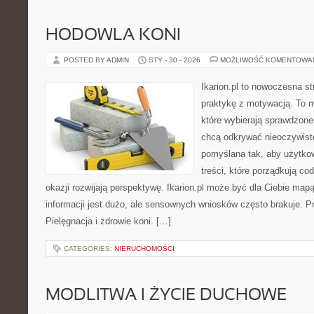
HODOWLA KONI
POSTED BY ADMIN
STY - 30 - 2026
MOŻLIWOŚĆ KOMENTOWA
Ikarion.pl to nowoczesna st
praktykę z motywacją. To m
które wybierają sprawdzone
chcą odkrywać nieoczywiste
pomyślana tak, aby użytkown
treści, które porządkują co
okazji rozwijają perspektywę. Ikarion.pl może być dla Ciebie map
informacji jest dużo, ale sensownych wniosków często brakuje. Pr
Pielęgnacja i zdrowie koni. […]
CATEGORIES:
NIERUCHOMOŚCI
MODLITWA I ŻYCIE DUCHOWE