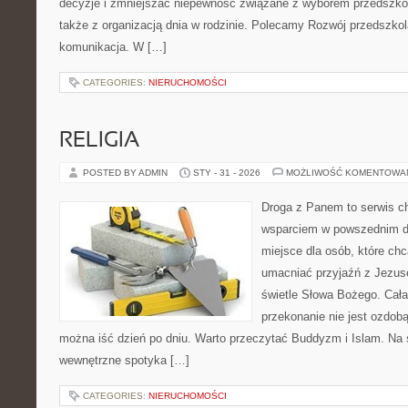
decyzje i zmniejszać niepewność związane z wyborem przedszkol
także z organizacją dnia w rodzinie. Polecamy Rozwój przedszko
komunikacja. W […]
CATEGORIES:
NIERUCHOMOŚCI
RELIGIA
POSTED BY ADMIN
STY - 31 - 2026
MOŻLIWOŚĆ KOMENTOWA
Droga z Panem to serwis ch
wsparciem w powszednim dni
miejsce dla osób, które ch
umacniać przyjaźń z Jezu
świetle Słowa Bożego. Cała 
przekonanie nie jest ozdobą
można iść dzień po dniu. Warto przeczytać Buddyzm i Islam. Na 
wewnętrzne spotyka […]
CATEGORIES:
NIERUCHOMOŚCI