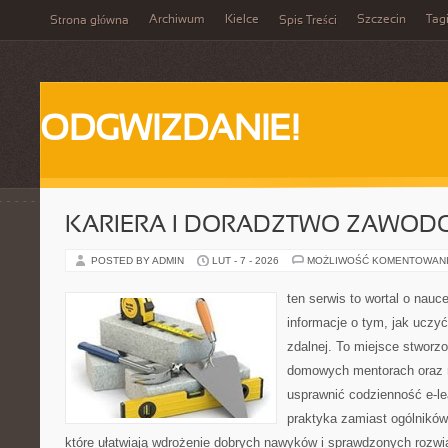
Archiwum
Kielce
Szczecin
Tag
Strona główna
Spis Treści
ODGWIZDANIE!
KARIERA I DORADZTWO ZAWOD
POSTED BY ADMIN
LUT - 7 - 2026
MOŻLIWOŚĆ KOMENTOWAN
ten serwis to wortal o nauc
informacje o tym, jak uczy
zdalnej. To miejsce stworz
domowych mentorach oraz n
usprawnić codzienność e-lea
praktyka zamiast ogólników
które ułatwiają wdrożenie dobrych nawyków i sprawdzonych rozwią