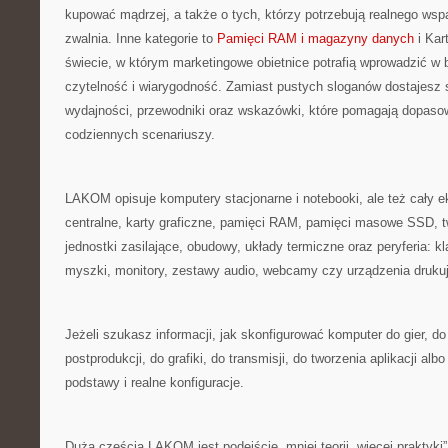
kupować mądrzej, a także o tych, którzy potrzebują realnego wsp
zwalnia. Inne kategorie to
Pamięci RAM i magazyny danych
i Kar
świecie, w którym marketingowe obietnice potrafią wprowadzić w
czytelność i wiarygodność. Zamiast pustych sloganów dostajesz 
wydajności, przewodniki oraz wskazówki, które pomagają dopasow
codziennych scenariuszy.
LAKOM opisuje komputery stacjonarne i notebooki, ale też cały e
centralne, karty graficzne, pamięci RAM, pamięci masowe SSD, tw
jednostki zasilające, obudowy, układy termiczne oraz peryferia: 
myszki, monitory, zestawy audio, webcamy czy urządzenia druku
Jeżeli szukasz informacji, jak skonfigurować komputer do gier, do
postprodukcji, do grafiki, do transmisji, do tworzenia aplikacji alb
podstawy i realne konfiguracje.
Dużą częścią LAKOM jest podejście „mniej teorii, więcej praktyki”