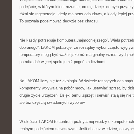
podejście, w którym klient rozumie, co się dzieje: co było przycz
różni się regeneracja, kiedy ma sens odbudowa, a kiedy lepiej pr
To pozwala podejmować decyzje bez chaosu.
Nie każdy potrzebuje komputera „najmocniejszego”. Wielu potrzebu
dobranego”. LAKOM pokazuje, że rozsądny wybór często wygrywa
temperatury mogą być ważniejsze niż marginalny wzrost wydajnoś
potrafią dać więcej spokoju niż pogoń za liczbami.
Na LAKOM liczy się też ekologia. W świecie rosnących cen prądu
komponenty wpływają na pobór mocy, jak ustawiać sprzęt, by dział
drugie życie urządzeń. Dzięki temu „sprzęt i serwis” stają się ni
ale też częścią świadomych wyborów.
W skrócie: LAKOM to centrum praktycznej wiedzy o komputerach,
realnym podejściem serwisowym. Jeśli chcesz wiedzieć, co wybrać