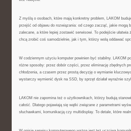
Z myślą o osobach, które mają konkretny problem, LAKOM buduje 
przejść od objawu do rozwiązania: od czego zacząć, jakie mogą by
zalecane, a które lepiej zostawić serwisowi. To podejście ułatwi
chcą zrobić coś samodzielnie, jak i tym, którzy wolą oddawać spr
W codziennym użyciu komputer powinien być stabilny. LAKOM po
różne sposoby: przez dobór części, przez eliminację zbędnych pr
chłodzenia, a czasem przez prostą decyzję o wymianie kluczowy
wystarczy wymienić dysk na SSD, by sprzęt działał wyraźnie szyb
LAKOM nie zapomina też o użytkownikach, którzy budują stanowis
całość. Dlatego pojawiają się wątki związane z parametrami wyśw
słuchawkami, komunikacją czy multidisplay. To detale, które real
W opisie serwisu komputerowego ważna jest też uczciwa komun