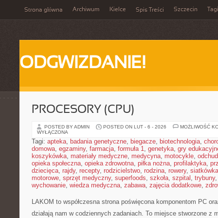
Archiwum
Kielce
Szczecin
Tag
Strona główna
Spis Treści
ODGWIZDANIE!
PROCESORY (CPU)
POSTED BY ADMIN
POSTED ON LUT - 6 - 2026
MOŻLIWOŚĆ K
WYŁĄCZONA
Tagi:
apteka
,
badania genetyczne
,
biegacze
,
biotechnologia
,
chor
domowa
,
egzaminy
,
farmacja
,
formuła 1
,
genetyka
,
gry edukacyjn
koszykówka
,
materiały medyczne
,
medycyna
,
motocykle
,
odchud
opieka społeczna
,
opieka zdrowotna
,
piłka nożna
,
profilaktyka
,
pr
dziecięca
,
rajdy
,
recepty
,
rodzicielstwo
,
rodzina
,
rowery
,
siatkówk
motorowe
,
sprzęt medyczny
,
superfoods
,
szkoła
,
szpital
,
trybuny
wychowanie
,
wiedza medyczna
,
zabawa
,
zajęcia dodatkowe
,
zdro
LAKOM to współczesna strona poświęcona komponentom PC oraz
działają nam w codziennych zadaniach. To miejsce stworzone z m