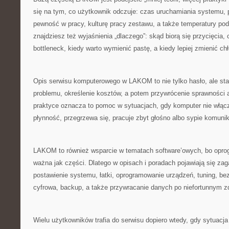
się na tym, co użytkownik odczuje: czas uruchamiania systemu,
pewność w pracy, kulturę pracy zestawu, a także temperatury 
znajdziesz też wyjaśnienia „dlaczego”: skąd biorą się przycięcia,
bottleneck, kiedy warto wymienić pastę, a kiedy lepiej zmienić ch
Opis serwisu komputerowego w LAKOM to nie tylko hasło, ale sta
problemu, określenie kosztów, a potem przywrócenie sprawności 
praktyce oznacza to pomoc w sytuacjach, gdy komputer nie włącza s
płynność, przegrzewa się, pracuje zbyt głośno albo sypie komuni
LAKOM to również wsparcie w tematach software’owych, bo opro
ważna jak części. Dlatego w opisach i poradach pojawiają się zaga
postawienie systemu, łatki, oprogramowanie urządzeń, tuning, be
cyfrowa, backup, a także przywracanie danych po niefortunnym z
Wielu użytkowników trafia do serwisu dopiero wtedy, gdy sytuacj