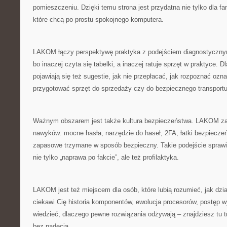
pomieszczeniu. Dzięki temu strona jest przydatna nie tylko dla fa
które chcą po prostu spokojnego komputera.
LAKOM łączy perspektywę praktyka z podejściem diagnostycznym
bo inaczej czyta się tabelki, a inaczej ratuje sprzęt w praktyce. 
pojawiają się też sugestie, jak nie przepłacać, jak rozpoznać ozn
przygotować sprzęt do sprzedaży czy do bezpiecznego transportu
Ważnym obszarem jest także kultura bezpieczeństwa. LAKOM za
nawyków: mocne hasła, narzędzie do haseł, 2FA, łatki bezpieczeń
zapasowe trzymane w sposób bezpieczny. Takie podejście sprawi
nie tylko „naprawa po fakcie”, ale też profilaktyka.
LAKOM jest też miejscem dla osób, które lubią rozumieć, jak dział
ciekawi Cię historia komponentów, ewolucja procesorów, postęp w
wiedzieć, dlaczego pewne rozwiązania odżywają – znajdziesz tu t
bez nadęcia.