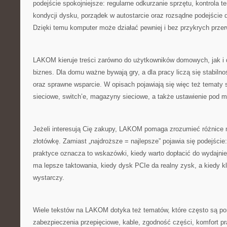
podejście spokojniejsze: regularne odkurzanie sprzętu, kontrola t
kondycji dysku, porządek w autostarcie oraz rozsądne podejście d
Dzięki temu komputer może działać pewniej i bez przykrych przer
LAKOM kieruje treści zarówno do użytkowników domowych, jak i
biznes. Dla domu ważne bywają gry, a dla pracy liczą się stabil
oraz sprawne wsparcie. W opisach pojawiają się więc też tematy s
sieciowe, switch’e, magazyny sieciowe, a także ustawienie pod m
Jeżeli interesują Cię zakupy, LAKOM pomaga zrozumieć różnice
złotówkę. Zamiast „najdroższe = najlepsze” pojawia się podejście:
praktyce oznacza to wskazówki, kiedy warto dopłacić do wydajniej
ma lepsze taktowania, kiedy dysk PCIe da realny zysk, a kiedy 
wystarczy.
Wiele tekstów na LAKOM dotyka też tematów, które często są pom
zabezpieczenia przepięciowe, kable, zgodność części, komfort pr