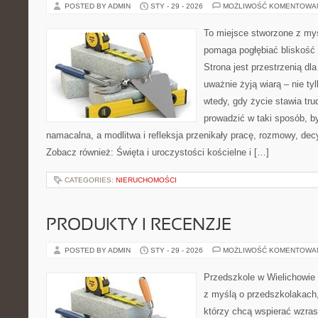
POSTED BY ADMIN
STY - 29 - 2026
MOŻLIWOŚĆ KOMENTOWA
To miejsce stworzone z myś
pomaga pogłębiać bliskość
Strona jest przestrzenią dla
uważnie żyją wiarą – nie tyl
wtedy, gdy życie stawia trud
prowadzić w taki sposób, b
namacalna, a modlitwa i refleksja przenikały pracę, rozmowy, decy
Zobacz również: Święta i uroczystości kościelne i […]
CATEGORIES:
NIERUCHOMOŚCI
PRODUKTY I RECENZJE
POSTED BY ADMIN
STY - 29 - 2026
MOŻLIWOŚĆ KOMENTOWA
Przedszkole w Wielichowie t
z myślą o przedszkolakach
którzy chcą wspierać wzras