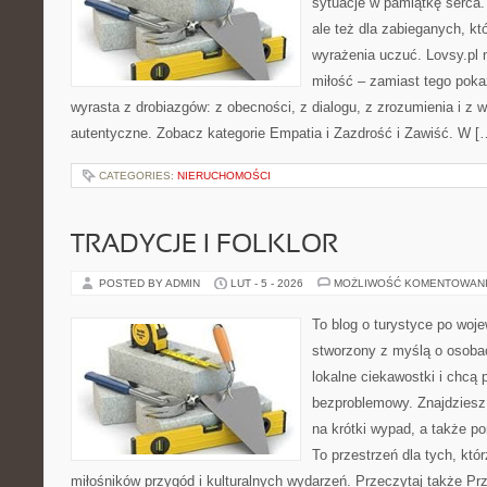
sytuacje w pamiątkę serca. 
ale też dla zabieganych, któ
wyrażenia uczuć. Lovsy.pl 
miłość – zamiast tego pokaz
wyrasta z drobiazgów: z obecności, z dialogu, z zrozumienia i z 
autentyczne. Zobacz kategorie Empatia i Zazdrość i Zawiść. W [
CATEGORIES:
NIERUCHOMOŚCI
TRADYCJE I FOLKLOR
POSTED BY ADMIN
LUT - 5 - 2026
MOŻLIWOŚĆ KOMENTOWAN
To blog o turystyce po woj
stworzony z myślą o osobac
lokalne ciekawostki i chcą
bezproblemowy. Znajdziesz 
na krótki wypad, a także p
To przestrzeń dla tych, któr
miłośników przygód i kulturalnych wydarzeń. Przeczytaj także Prz