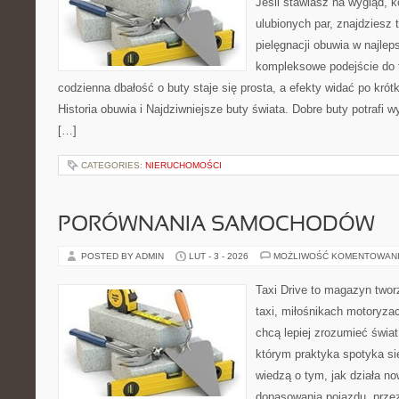
Jeśli stawiasz na wygląd, 
ulubionych par, znajdziesz
pielęgnacji obuwia w najlep
kompleksowe podejście do 
codzienna dbałość o buty staje się prosta, a efekty widać po krótk
Historia obuwia i Najdziwniejsze buty świata. Dobre buty potrafi
[…]
CATEGORIES:
NIERUCHOMOŚCI
PORÓWNANIA SAMOCHODÓW
POSTED BY ADMIN
LUT - 3 - 2026
MOŻLIWOŚĆ KOMENTOWAN
Taxi Drive to magazyn two
taxi, miłośnikach motoryzac
chcą lepiej zrozumieć świa
którym praktyka spotyka się
wiedzą o tym, jak działa n
dopasowania pojazdu, przez