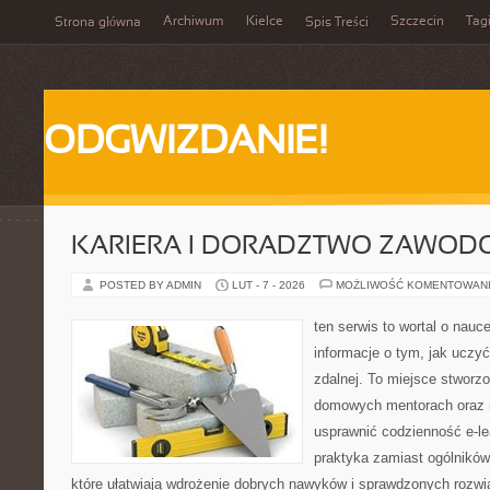
Archiwum
Kielce
Szczecin
Tag
Strona główna
Spis Treści
ODGWIZDANIE!
KARIERA I DORADZTWO ZAWOD
POSTED BY ADMIN
LUT - 7 - 2026
MOŻLIWOŚĆ KOMENTOWAN
ten serwis to wortal o nauc
informacje o tym, jak uczy
zdalnej. To miejsce stworz
domowych mentorach oraz n
usprawnić codzienność e-lea
praktyka zamiast ogólników
które ułatwiają wdrożenie dobrych nawyków i sprawdzonych rozwią