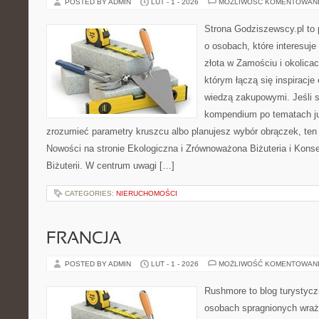
POSTED BY ADMIN
LUT - 1 - 2026
MOŻLIWOŚĆ KOMENTOWAN
Strona Godziszewscy.pl to 
o osobach, które interesuje
złota w Zamościu i okolica
którym łączą się inspiracje
wiedzą zakupowymi. Jeśli
kompendium po tematach jub
zrozumieć parametry kruszcu albo planujesz wybór obrączek, ten 
Nowości na stronie Ekologiczna i Zrównoważona Biżuteria i Konse
Biżuterii. W centrum uwagi […]
CATEGORIES:
NIERUCHOMOŚCI
FRANCJA
POSTED BY ADMIN
LUT - 1 - 2026
MOŻLIWOŚĆ KOMENTOWAN
Rushmore to blog turystycz
osobach spragnionych wraże