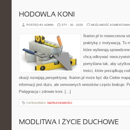
HODOWLA KONI
POSTED BY ADMIN
STY - 30 - 2026
MOŻLIWOŚĆ KOMENTOWA
Ikarion.pl to nowoczesna st
praktykę z motywacją. To m
które wybierają sprawdzone
chcą odkrywać nieoczywiste
pomyślana tak, aby użytkown
treści, które porządkują co
okazji rozwijają perspektywę. Ikarion.pl może być dla Ciebie map
informacji jest dużo, ale sensownych wniosków często brakuje. Pr
Pielęgnacja i zdrowie koni. […]
CATEGORIES:
NIERUCHOMOŚCI
MODLITWA I ŻYCIE DUCHOWE