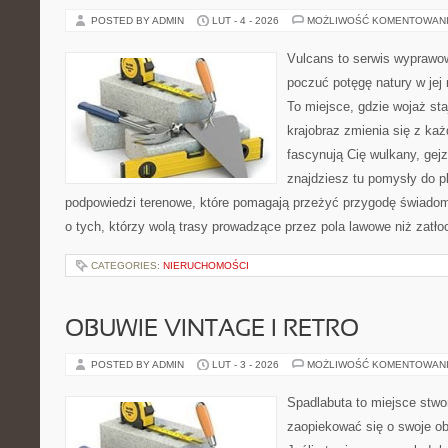
POSTED BY ADMIN
LUT - 4 - 2026
MOŻLIWOŚĆ KOMENTOWAN
Vulcans to serwis wyprawow
poczuć potęgę natury w jej n
To miejsce, gdzie wojaż staj
krajobraz zmienia się z ka
fascynują Cię wulkany, gej
znajdziesz tu pomysły do p
podpowiedzi terenowe, które pomagają przeżyć przygodę świadom
o tych, którzy wolą trasy prowadzące przez pola lawowe niż zatł
CATEGORIES:
NIERUCHOMOŚCI
OBUWIE VINTAGE I RETRO
POSTED BY ADMIN
LUT - 3 - 2026
MOŻLIWOŚĆ KOMENTOWAN
Spadlabuta to miejsce stwo
zaopiekować się o swoje o