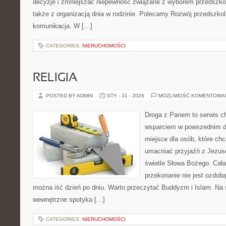
decyzje i zmniejszać niepewność związane z wyborem przedszkol
także z organizacją dnia w rodzinie. Polecamy Rozwój przedszko
komunikacja. W […]
CATEGORIES:
NIERUCHOMOŚCI
RELIGIA
POSTED BY ADMIN
STY - 31 - 2026
MOŻLIWOŚĆ KOMENTOWA
Droga z Panem to serwis ch
wsparciem w powszednim dni
miejsce dla osób, które ch
umacniać przyjaźń z Jezu
świetle Słowa Bożego. Cała 
przekonanie nie jest ozdobą
można iść dzień po dniu. Warto przeczytać Buddyzm i Islam. Na 
wewnętrzne spotyka […]
CATEGORIES:
NIERUCHOMOŚCI