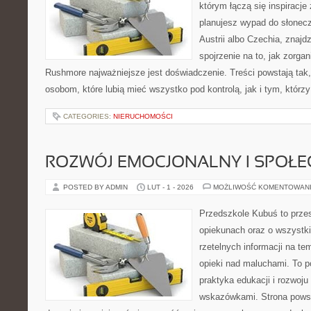
którym łączą się inspiracje
planujesz wypad do słoneczn
Austrii albo Czechia, znajd
spojrzenie na to, jak zorga
Rushmore najważniejsze jest doświadczenie. Treści powstają ta
osobom, które lubią mieć wszystko pod kontrolą, jak i tym, którz
CATEGORIES:
NIERUCHOMOŚCI
ROZWÓJ EMOCJONALNY I SPOŁE
POSTED BY ADMIN
LUT - 1 - 2026
MOŻLIWOŚĆ KOMENTOWAN
Przedszkole Kubuś to prze
opiekunach oraz o wszystki
rzetelnych informacji na te
opieki nad maluchami. To p
praktyka edukacji i rozwoju
wskazówkami. Strona powst