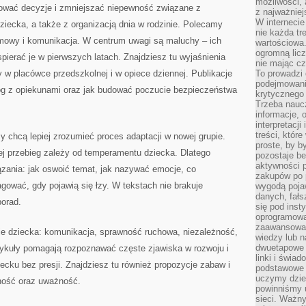
możliwości,
kować decyzje i zmniejszać niepewność związane z
z najważniej
W interneci
iecka, a także z organizacją dnia w rodzinie. Polecamy
nie każda tr
mowy i komunikacja. W centrum uwagi są maluchy – ich
wartościowa.
ogromną licz
pierać je w pierwszych latach. Znajdziesz tu wyjaśnienia
nie mając cz
w placówce przedszkolnej i w opiece dziennej. Publikacje
To prowadzi
podejmowani
og z opiekunami oraz jak budować poczucie bezpieczeństwa
krytycznego 
Trzeba nauc
informacje, 
interpretacj
treści, któr
zy chcą lepiej zrozumieć proces adaptacji w nowej grupie.
proste, by b
ej przebieg zależy od temperamentu dziecka. Dlatego
pozostaje b
aktywności p
ązania: jak oswoić temat, jak nazywać emocje, co
zakupów po 
agować, gdy pojawią się łzy. W tekstach nie brakuje
wygodą pojaw
danych, fał
porad.
się pod inst
oprogramowa
zaawansowan
e dziecka: komunikacja, sprawność ruchowa, niezależność,
wiedzy lub n
dwuetapowe l
tykuły pomagają rozpoznawać częste zjawiska w rozwoju i
linki i świa
ecku bez presji. Znajdziesz tu również propozycje zabaw i
podstawowe e
uczymy dziec
ność oraz uważność.
powinniśmy u
sieci. Ważn