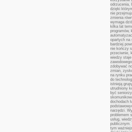
odrzucenia, 
dzięki który
nie przejmuj
zmienia rów
wymaga dziś
kilka lat te
programów, 
automatyzac
opartych na s
bardziej pow
nie kończy s
przeciwnie, 
wiedzy staje
zawodowego. 
zdobywać no
zmian, zysku
na rynku pra
do technolog
istnieją gru
utrudniony 
być seniorzy
skomunikowa
dochodach lu
podstawowyc
narzędzi. W
problemem s
usług, wiedz
publicznym. 
tym ważniejs