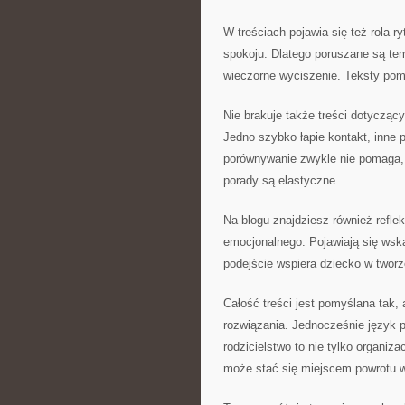
W treściach pojawia się też rola r
spokoju. Dlatego poruszane są te
wieczorne wyciszenie. Teksty poma
Nie brakuje także treści dotyczący
Jedno szybko łapie kontakt, inne 
porównywanie zwykle nie pomaga, a
porady są elastyczne.
Na blogu znajdziesz również refl
emocjonalnego. Pojawiają się wska
podejście wspiera dziecko w twor
Całość treści jest pomyślana tak,
rozwiązania. Jednocześnie język 
rodzicielstwo to nie tylko organiz
może stać się miejscem powrotu w