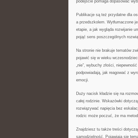
podejście pomaga dopasować wybór
Publikacje są też przydatne dla o
a przedszkolem. Wytłumaczone je
etapie, a jak wygląda rozwijanie u
pojąć sens poszczególnych rozwią
Na stronie nie brakuje tematów z
pojawić się w wieku wczesnodzieci
„nie”, wybuchy złości, niepewność
podpowiadają, jak reagować z wyro
emocji.
Duży nacisk kładzie się na rozmow
całej rodzinie. Wskazówki dotyczą
rozwiązywać napięcia bez eskalacj
rodzic może poczuć, że ma metody
Znajdziesz tu także treści dotyczą
samodzielność. Pojawiają się tematy