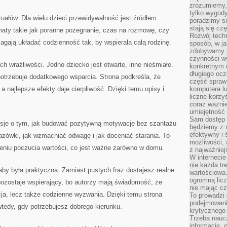
zrozumiemy,
tylko wygody,
ytuałów. Dla wielu dzieci przewidywalność jest źródłem
poradzimy so
stają się cz
maty takie jak poranne pożegnanie, czas na rozmowę, czy
Rozwój techn
gają układać codzienność tak, by wspierała całą rodzinę.
sposób, w ja
zdobywamy i
czynności w
ch wrażliwości. Jedno dziecko jest otwarte, inne nieśmiałe.
konkretnym 
długiego oc
potrzebuje dodatkowego wsparcia. Strona podkreśla, że
część spraw
 najlepsze efekty daje cierpliwość. Dzięki temu opisy i
komputera lu
liczne korzy
coraz ważnie
umiejętność 
Sam dostęp 
eksje o tym, jak budować pozytywną motywację bez szantażu
będziemy z 
efektywny i 
zówki, jak wzmacniać odwagę i jak doceniać starania. To
możliwości,
zeniu poczucia wartości, co jest ważne zarówno w domu.
z najważniej
W interneci
nie każda tr
 aby była praktyczna. Zamiast pustych fraz dostajesz realne
wartościowa.
ogromną licz
pozostaje wspierający, bo autorzy mają świadomość, że
nie mając cz
acja, lecz także codzienne wyzwania. Dzięki temu strona
To prowadzi
podejmowani
tedy, gdy potrzebujesz dobrego kierunku.
krytycznego 
Trzeba nauc
informacje, 