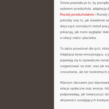
Strona powstała po to, by porząd
wyborem przedszkola, adaptacją dz
Rozwój przedszkolaków
i Rozwój 
potrzeby oraz to, jak świadomie ws
dotyczące rozmaitych metod pracy 
pokazują, jak może wyglądać dial
w relacji rodzic–placówka.
To także przestrzeń dla tych, któr
Adaptacja bywa emocjonująca, a j
pojawiają się tu sprawdzone rozwi
zorganizować na start, oraz jak re
zrozumienia, ale też konkretnych 
Ważnym obszarem jest dojrzewani
relacje społeczne oraz emocje. Ar
podpowiadają, jak towarzyszyć dzi
aktywności rozwijających kreatyw