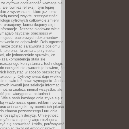
 że cyfrowa codzienność wymaga nie
 ale również refleksji, tym lepiej
bie z wyzwaniami, które już teraz
ęścią naszej zwykłej rzeczywistości.
ologii cyfrowych całkowicie zmienił
ki pracujemy, komunikujemy się i
nformacje. Jeszcze niedawno wiele
ymagało fizycznej obecności w
miejscu, papierowych dokumentów i
zekiwania na odpowiedź. Dziś ogromna
 może zostać załatwiona z poziomu
b telefonu. Ta zmiana przyniosła
ści, ale jednocześnie sprawiła, że
jszą kompetencją stała się
rozsądnego korzystania z technologii.
do narzędzi nie gwarantuje bowiem, że
nich korzystać w sposób bezpieczny,
świadomy. Cyfrowy świat daje wielkie
 ale stawia też nowe wymagania. Jedną
szych kwestii jest selekcja informacji.
e można znaleźć niemal wszystko, ale
eść jest wiarygodna, aktualna i
 Wiele osób każdego dnia styka się z
bą wiadomości, opinii, reklam i porad,
asu ani narzędzi, by ocenić ich jakość.
 do chaosu poznawczego i utrudnia
e rozsądnych decyzji. Umiejętność
myślenia staje się więc niezbędna.
zyć się sprawdzać źródła, porównywać
odróżniać fakty od emocjonalnych