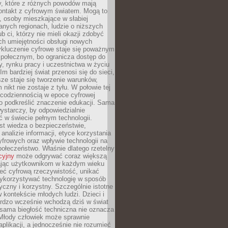
py, które z różnych powodów mają
kontakt z cyfrowym światem. Mogą to
, osoby mieszkające w słabiej
nych regionach, ludzie o niższych
b ci, którzy nie mieli okazji zdobyć
h umiejętności obsługi nowych
ykluczenie cyfrowe staje się poważnym
połecznym, bo ogranicza dostęp do
y, rynku pracy i uczestnictwa w życiu
Im bardziej świat przenosi się do sieci,
ze staje się tworzenie warunków,
 nikt nie zostaje z tyłu. W połowie tej
d codziennością w epoce cyfrowej
o podkreślić znaczenie edukacji. Sama
 wystarczy, by odpowiedzialnie
 w świecie pełnym technologii.
st wiedza o bezpieczeństwie,
 analizie informacji, etyce korzystania
yfrowych oraz wpływie technologii na
połeczeństwo. Właśnie dlatego rzetelny
cyjny
może odgrywać coraz większą
ając użytkownikom w każdym wieku
ieć cyfrową rzeczywistość, unikać
wykorzystywać technologię w sposób
yczny i korzystny. Szczególnie istotne
 w kontekście młodych ludzi. Dzieci i
ardzo wcześnie wchodzą dziś w świat
 sama biegłość techniczna nie oznacza
 Młody człowiek może sprawnie
aplikacji, a jednocześnie nie rozumieć