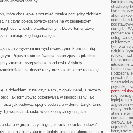
 do wartości rodziny.
istnieją gru
utrudniony 
być seniorzy
sób, które chcą lepiej zrozumieć różnice pomiędzy żłobkiem
skomunikowa
dochodach lu
st, na czym polega towarzyszenie na wcześniejszym
podstawowyc
miejętności w wieku przedszkolnym. Dzięki temu łatwiej
narzędzi. W
problemem s
zań i uniknąć zbędnego napięcia.
usług, wiedz
publicznym. 
tym ważniejs
wiązanych z wyzwaniami wychowawczymi, które potrafią
dzięki którym
refleksji na
ęcym. Pojawiają się omówienia takich zjawisk jak okres
trzeba mocn
 przy zmianie, przepychanki o zabawki. Artykuły
intuicja nie
funkcjonować
zumiałością, jak dawać ramy oraz jak wspierać regulację
Potrzebna je
prywatności,
z narzędzi c
psychikę i s
ę: z dzieckiem, z nauczycielami, z opiekunami, a także w
portal eduka
rolę, pomag
 tego, jak formułować oczekiwania w sposób jasny, jak
lepiej rozum
i, oraz jak budować spójne podejście w domu. Dzięki temu
zagrożeń i 
mądry, prakt
, by wspierać dziecko w codziennych sytuacjach.
staje się to
nastolatki b
cyfrowy, ale
ce startu w grupie, czyli tego, jak krok po kroku budować
dojrzałości.
korzystać z 
 takie jak: korzystanie z toalety, jedzenie, ubieranie się, a