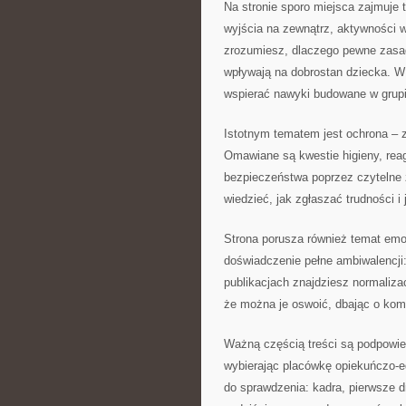
Na stronie sporo miejsca zajmuje 
wyjścia na zewnątrz, aktywności w
zrozumiesz, dlaczego pewne zasady
wpływają na dobrostan dziecka. W 
wspierać nawyki budowane w grupi
Istotnym tematem jest ochrona – z
Omawiane są kwestie higieny, rea
bezpieczeństwa poprzez czytelne 
wiedzieć, jak zgłaszać trudności i
Strona porusza również temat emoc
doświadczenie pełne ambiwalencji:
publikacjach znajdziesz normaliza
że można je oswoić, dbając o komf
Ważną częścią treści są podpowie
wybierając placówkę opiekuńczo-e
do sprawdzenia: kadra, pierwsze dn