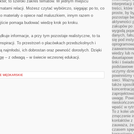
kter, to szeroki zakres tematów. W jednym miejscu
interpretacj
ematami relacji. Możesz czytać wybiórczo, sięgając po to, co
treści, któr
proste, by b
ą to materiały o opiece nad maluszkiem, innym razem o
pozostaje b
aktywności p
ejście pomaga budować wiedzę krok po kroku.
zakupów po 
wygodą pojaw
danych, fał
dkuje informacje, a przy tym pozostaje realistyczne, to ta
się pod inst
inspiracji. To przestrzeń o placówkach przedszkolnych i
oprogramowa
zaawansowan
są najmłodsi, ich dobrostan oraz pewność dorosłych. Dzięki
wiedzy lub n
ę – z odwagą – w świecie wczesnej edukacji.
dwuetapowe l
linki i świa
podstawowe e
uczymy dziec
JE WĘDKARSKIE
powinniśmy u
sieci. Ważn
także sposób
koncentrację
zaprojektow
uwagę. Powia
nieskończone
wpaść w rytm
To z kolei u
zmęczenie i
kontaktów z 
zauważa, że 
czasem spęd
korzystanie 