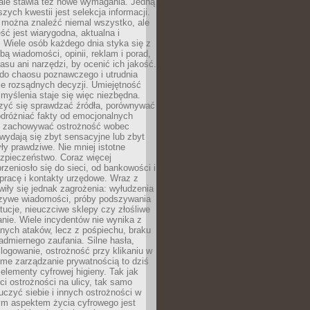
 ale stawia też nowe wymagania. Jedną
szych kwestii jest selekcja informacji.
e można znaleźć niemal wszystko, ale
eść jest wiarygodna, aktualna i
 Wiele osób każdego dnia styka się z
bą wiadomości, opinii, reklam i porad,
asu ani narzędzi, by ocenić ich jakość.
 do chaosu poznawczego i utrudnia
e rozsądnych decyzji. Umiejętność
myślenia staje się więc niezbędna.
zyć się sprawdzać źródła, porównywać
odróżniać fakty od emocjonalnych
i i zachowywać ostrożność wobec
e wydają się zbyt sensacyjne lub zbyt
yły prawdziwe. Nie mniej istotne
ezpieczeństwo. Coraz więcej
rzeniosło się do sieci, od bankowości i
pracę i kontakty urzędowe. Wraz z
iły się jednak zagrożenia: wyłudzenia
szywe wiadomości, próby podszywania
ytucje, nieuczciwe sklepy czy złośliwe
nie. Wiele incydentów nie wynika z
ych ataków, lecz z pośpiechu, braku
admiernego zaufania. Silne hasła,
ogowanie, ostrożność przy klikaniu w
dome zarządzanie prywatnością to dziś
lementy cyfrowej higieny. Tak jak
i ostrożności na ulicy, tak samo
czyć siebie i innych ostrożności w
ym aspektem życia cyfrowego jest