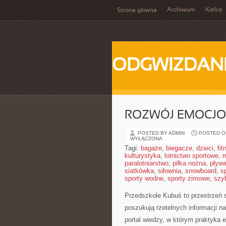
Archiwum
Kielce
Strona główna
ODGWIZDANI
ROZWÓJ EMOCJO
POSTED BY ADMIN
POSTED ON
WYŁĄCZONA
Tagi:
bagaże
,
biegacze
,
dzieci
,
fit
kulturystyka
,
lotnictwo sportowe
,
m
paralotniarstwo
,
piłka nożna
,
pływa
siatkówka
,
siłownia
,
snowboard
,
s
sporty wodne
,
sporty zimowe
,
szy
Przedszkole Kubuś
to przestrzeń 
poszukują rzetelnych informacji n
portal wiedzy, w którym praktyka 