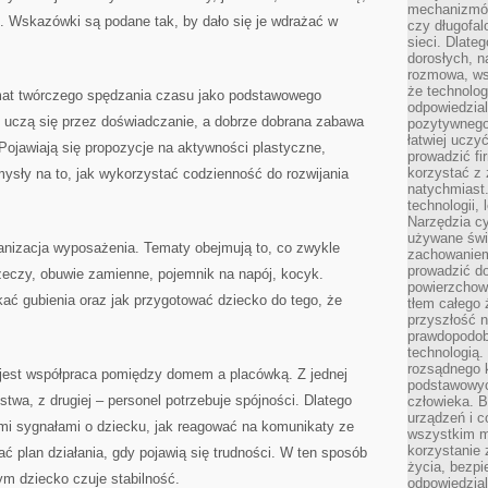
mechanizmów
 Wskazówki są podane tak, by dało się je wdrażać w
czy długofal
sieci. Dlate
dorosłych, na
rozmowa, ws
że technolog
emat twórczego spędzania czasu jako podstawowego
odpowiedzia
i uczą się przez doświadczanie, a dobrze dobrana zabawa
pozytywnego 
łatwiej uczy
 Pojawiają się propozycje na aktywności plastyczne,
prowadzić fi
korzystać z
omysły na to, jak wykorzystać codzienność do rozwijania
natychmiast.
technologii,
Narzędzia cy
używane świ
nizacja wyposażenia. Tematy obejmują to, co zwykle
zachowaniem
prowadzić do
zeczy, obuwie zamienne, pojemnik na napój, kocyk.
powierzchown
ikać gubienia oraz jak przygotować dziecko do tego, że
tłem całego 
przyszłość n
prawdopodob
technologią.
rozsądnego k
 jest współpraca pomiędzy domem a placówką. Z jednej
podstawowyc
twa, z drugiej – personel potrzebuje spójności. Dlatego
człowieka. B
urządzeń i 
nymi sygnałami o dziecku, jak reagować na komunikaty ze
wszystkim m
korzystanie z
ać plan działania, gdy pojawią się trudności. W ten sposób
życia, bezpi
ym dziecko czuje stabilność.
odpowiedzial