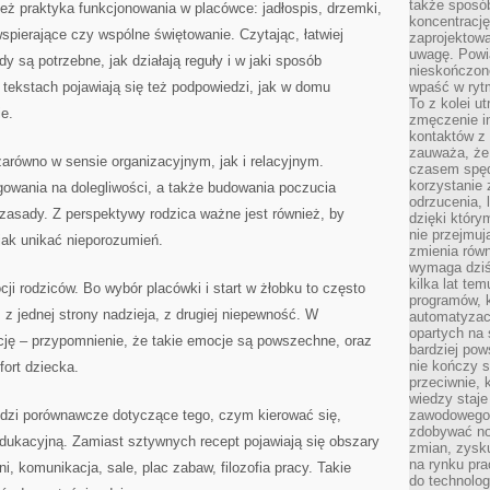
także sposób
też praktyka funkcjonowania w placówce: jadłospis, drzemki,
koncentrację
spierające czy wspólne świętowanie. Czytając, łatwiej
zaprojektow
uwagę. Powia
 są potrzebne, jak działają reguły i w jaki sposób
nieskończone
tekstach pojawiają się też podpowiedzi, jak w domu
wpaść w rytm
To z kolei u
e.
zmęczenie i
kontaktów z 
zauważa, że 
arówno w sensie organizacyjnym, jak i relacyjnym.
czasem spęd
korzystanie 
gowania na dolegliwości, a także budowania poczucia
odrzucenia, 
zasady. Z perspektywy rodzica ważne jest również, by
dzięki który
nie przejmuj
 jak unikać nieporozumień.
zmienia rów
wymaga dziś
kilka lat te
ji rodziców. Bo wybór placówki i start w żłobku to często
programów, 
 z jednej strony nadzieja, z drugiej niepewność. W
automatyzac
opartych na s
cję – przypomnienie, że takie emocje są powszechne, oraz
bardziej pow
nie kończy s
ort dziecka.
przeciwnie, 
wiedzy staje
dzi porównawcze dotyczące tego, czym kierować się,
zawodowego. 
zdobywać no
dukacyjną. Zamiast sztywnych recept pojawiają się obszary
zmian, zysku
na rynku pra
i, komunikacja, sale, plac zabaw, filozofia pracy. Takie
do technolog