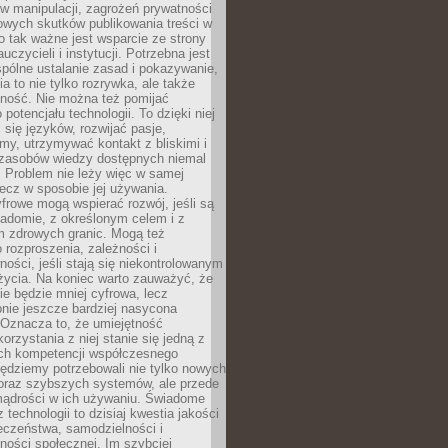
 manipulacji, zagrożeń prywatności
owych skutków publikowania treści w
go tak ważne jest wsparcie ze strony
uczycieli i instytucji. Potrzebna jest
pólne ustalanie zasad i pokazywanie,
ia to nie tylko rozrywka, ale także
lność. Nie można też pomijać
potencjału technologii. To dzięki niej
ć się języków, rozwijać pasje,
rmy, utrzymywać kontakt z bliskimi i
 zasobów wiedzy dostępnych niemal
 Problem nie leży więc w samej
 lecz w sposobie jej używania.
frowe mogą wspierać rozwój, jeśli są
adomie, z określonym celem i z
 zdrowych granic. Mogą też
 rozproszenia, zależności i
ości, jeśli stają się niekontrolowanym
życia. Na koniec warto zauważyć, że
ie będzie mniej cyfrowa, lecz
nie jeszcze bardziej nasycona
 Oznacza to, że umiejętność
orzystania z niej stanie się jedną z
h kompetencji współczesnego
ędziemy potrzebowali nie tylko nowych
coraz szybszych systemów, ale przede
ądrości w ich używaniu. Świadome
 technologii to dzisiaj kwestia jakości
eczeństwa, samodzielności i
ności społecznej. Im szybciej