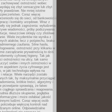
i i zachowywać ostrożność wobec
e wydają się zbyt sensacyjne lub zbyt
yły prawdziwe. Nie mniej istotne
ezpieczeństwo. Coraz więcej
rzeniosło się do sieci, od bankowości i
pracę i kontakty urzędowe. Wraz z
iły się jednak zagrożenia: wyłudzenia
szywe wiadomości, próby podszywania
ytucje, nieuczciwe sklepy czy złośliwe
nie. Wiele incydentów nie wynika z
ych ataków, lecz z pośpiechu, braku
admiernego zaufania. Silne hasła,
ogowanie, ostrożność przy klikaniu w
dome zarządzanie prywatnością to dziś
lementy cyfrowej higieny. Tak jak
i ostrożności na ulicy, tak samo
czyć siebie i innych ostrożności w
ym aspektem życia cyfrowego jest
, w jaki technologia wpływa na
 i relacje. Wiele narzędzi zostało
anych tak, by maksymalnie przyciągać
domienia, krótkie treści, algorytmy i
 przewijanie sprawiają, że łatwo
 ciągłego sprawdzania i reagowania.
trudnia dłuższe skupienie, pogłębia
nformacyjne i może osłabiać jakość
innymi ludźmi. Coraz więcej osób
potrzebuje większej kontroli nad
zanym online. Odpowiedzialne
z technologii nie oznacza jej