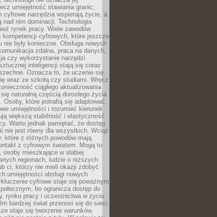
lecz umiejętność stawiania granic,
m cyfrowe narzędzia wspierają życie, a
ą nad nim dominacji. Technologia
nież rynek pracy. Wiele zawodów
 kompetencji cyfrowych, które jeszcze
mu nie były konieczne. Obsługa nowych
komunikacja zdalna, praca na danych,
ja czy wykorzystanie narzędzi
ztucznej inteligencji stają się coraz
szechne. Oznacza to, że uczenie się
ię wraz ze szkołą czy studiami. Wręcz
konieczność ciągłego aktualizowania
 się naturalną częścią dorosłego życia
Osoby, które potrafią się adaptować,
we umiejętności i rozumieć kierunek
ją większą stabilność i elastyczność
cy. Warto jednak pamiętać, że dostęp
ii nie jest równy dla wszystkich. Wciąż
py, które z różnych powodów mają
kontakt z cyfrowym światem. Mogą to
, osoby mieszkające w słabiej
nych regionach, ludzie o niższych
b ci, którzy nie mieli okazji zdobyć
h umiejętności obsługi nowych
ykluczenie cyfrowe staje się poważnym
połecznym, bo ogranicza dostęp do
y, rynku pracy i uczestnictwa w życiu
Im bardziej świat przenosi się do sieci,
ze staje się tworzenie warunków,