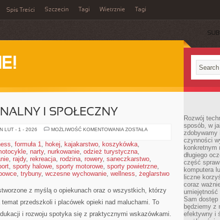
Szczecin
Tagi
Wietrznie
Tagi
Spis Treści
SUB
E!
NALNY I SPOŁECZNY
Rozwój techn
sposób, w ja
ROZWÓJ
 LUT - 1 - 2026
MOŻLIWOŚĆ KOMENTOWANIA
ZOSTAŁA
zdobywamy i
EMOCJONALNY
czynności w
I
ness
,
formuła 1
,
hokej
,
kajakarstwo
,
koszykówka
,
SPOŁECZNY
konkretnym 
otocykle
,
narty
,
nurkowanie
,
odzież turystyczna
,
długiego oc
nie
,
rajdy
,
rekreacja
,
rodzina
,
rowery
,
saneczkarstwo
,
część spraw
port
,
sporty halowe
,
sporty motorowe
,
sporty powietrzne
,
komputera lu
bowce
,
trybuny
,
wczesne wychowanie
,
wellness
,
żeglarstwo
liczne korzy
coraz ważnie
stworzone z myślą o opiekunach oraz o wszystkich, którzy
umiejętność 
Sam dostęp 
a temat przedszkoli i placówek opieki nad maluchami. To
będziemy z 
edukacji i rozwoju spotyka się z praktycznymi wskazówkami.
efektywny i 