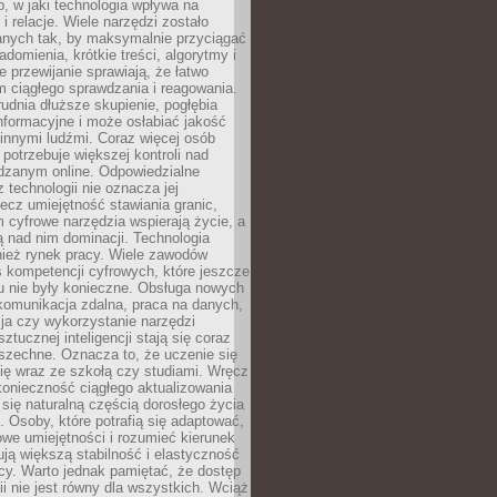
, w jaki technologia wpływa na
 i relacje. Wiele narzędzi zostało
anych tak, by maksymalnie przyciągać
domienia, krótkie treści, algorytmy i
 przewijanie sprawiają, że łatwo
 ciągłego sprawdzania i reagowania.
trudnia dłuższe skupienie, pogłębia
nformacyjne i może osłabiać jakość
innymi ludźmi. Coraz więcej osób
potrzebuje większej kontroli nad
zanym online. Odpowiedzialne
z technologii nie oznacza jej
lecz umiejętność stawiania granic,
m cyfrowe narzędzia wspierają życie, a
ą nad nim dominacji. Technologia
nież rynek pracy. Wiele zawodów
 kompetencji cyfrowych, które jeszcze
mu nie były konieczne. Obsługa nowych
komunikacja zdalna, praca na danych,
ja czy wykorzystanie narzędzi
ztucznej inteligencji stają się coraz
szechne. Oznacza to, że uczenie się
ię wraz ze szkołą czy studiami. Wręcz
konieczność ciągłego aktualizowania
 się naturalną częścią dorosłego życia
Osoby, które potrafią się adaptować,
we umiejętności i rozumieć kierunek
ją większą stabilność i elastyczność
cy. Warto jednak pamiętać, że dostęp
ii nie jest równy dla wszystkich. Wciąż