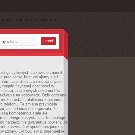
SCRIBE
FACEBOOK
TWITTER
ologii cyfrowych całkowicie zmienił
ki pracujemy, komunikujemy się i
nformacje. Jeszcze niedawno wiele
ymagało fizycznej obecności w
miejscu, papierowych dokumentów i
zekiwania na odpowiedź. Dziś ogromna
 może zostać załatwiona z poziomu
b telefonu. Ta zmiana przyniosła
ści, ale jednocześnie sprawiła, że
jszą kompetencją stała się
rozsądnego korzystania z technologii.
do narzędzi nie gwarantuje bowiem, że
nich korzystać w sposób bezpieczny,
świadomy. Cyfrowy świat daje wielkie