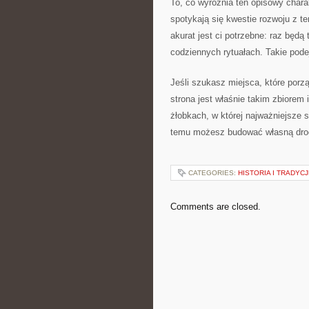
To, co wyróżnia ten opisowy chara
spotykają się kwestie rozwoju z t
akurat jest ci potrzebne: raz będ
codziennych rytuałach. Takie pod
Jeśli szukasz miejsca, które porzą
strona jest właśnie takim zbiorem 
żłobkach, w której najważniejsze 
temu możesz budować własną drog
CATEGORIES:
HISTORIA I TRADYC
Comments are closed.