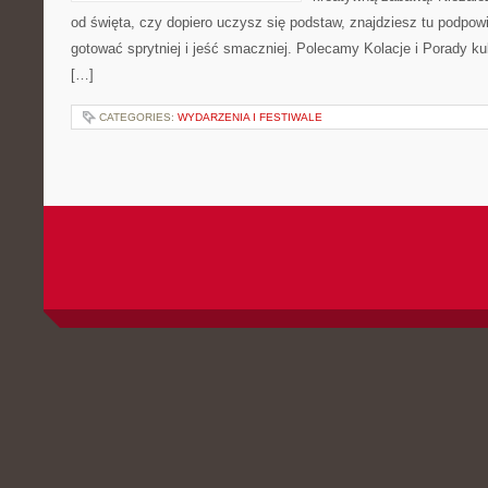
od święta, czy dopiero uczysz się podstaw, znajdziesz tu podpow
gotować sprytniej i jeść smaczniej. Polecamy Kolacje i Porady ku
[…]
CATEGORIES:
WYDARZENIA I FESTIWALE