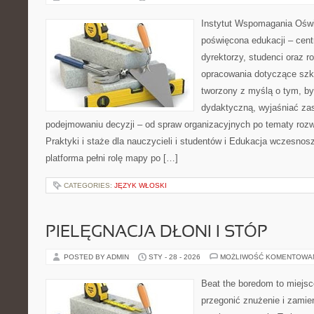
Instytut Wspomagania Oświa
poświęcona edukacji – cent
dyrektorzy, studenci oraz r
opracowania dotyczące szko
tworzony z myślą o tym, by
dydaktyczną, wyjaśniać z
podejmowaniu decyzji – od spraw organizacyjnych po tematy rozw
Praktyki i staże dla nauczycieli i studentów i Edukacja wczesnos
platforma pełni rolę mapy po […]
CATEGORIES:
JĘZYK WŁOSKI
PIELĘGNACJA DŁONI I STÓP
POSTED BY ADMIN
STY - 28 - 2026
MOŻLIWOŚĆ KOMENTOWA
Beat the boredom to miejsc
przegonić znużenie i zamie