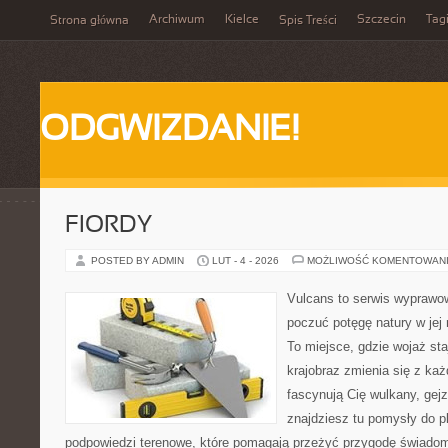
Archiwum
Kielce
Szczecin
Tag
Strona główna
Spis Treści
ODGWIZDANIE!
FIORDY
POSTED BY ADMIN
LUT - 4 - 2026
MOŻLIWOŚĆ KOMENTOWAN
Vulcans to serwis wyprawow
poczuć potęgę natury w jej n
To miejsce, gdzie wojaż staj
krajobraz zmienia się z ka
fascynują Cię wulkany, gej
znajdziesz tu pomysły do p
podpowiedzi terenowe, które pomagają przeżyć przygodę świadom