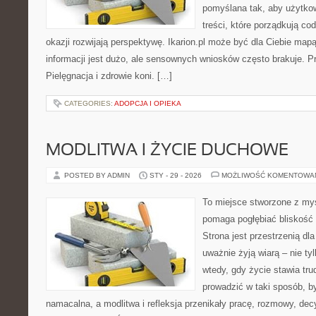
pomyślana tak, aby użytkown
treści, które porządkują co
okazji rozwijają perspektywę. Ikarion.pl może być dla Ciebie map
informacji jest dużo, ale sensownych wniosków często brakuje. Pr
Pielęgnacja i zdrowie koni. […]
CATEGORIES:
ADOPCJA I OPIEKA
MODLITWA I ŻYCIE DUCHOWE
POSTED BY ADMIN
STY - 29 - 2026
MOŻLIWOŚĆ KOMENTOWA
To miejsce stworzone z myś
pomaga pogłębiać bliskość
Strona jest przestrzenią dla
uważnie żyją wiarą – nie tyl
wtedy, gdy życie stawia trud
prowadzić w taki sposób, b
namacalna, a modlitwa i refleksja przenikały pracę, rozmowy, decy