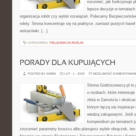
rozumieć, jak funkcjonuje 
lepsze decyzje w tematach 
organizacja robót czy wybór rozwiązań. Polecamy Bezpieczeństwo
rolety. Strona koncentruje się na praktyce: zamiast pustych haseł
wskazówki. […]
CATEGORIES:
PIELĘGNACJA ROŚLIN
PORADY DLA KUPUJĄCYCH
POSTED BY ADMIN
LUT - 1 - 2026
MOŻLIWOŚĆ KOMENTOWAN
Strona Godziszewscy.pl to 
o osobach, które interesuje
złota w Zamościu i okolica
którym łączą się inspiracje
wiedzą zakupowymi. Jeśli
kompendium po tematach jub
zrozumieć parametry kruszcu albo planujesz wybór obrączek, ten 