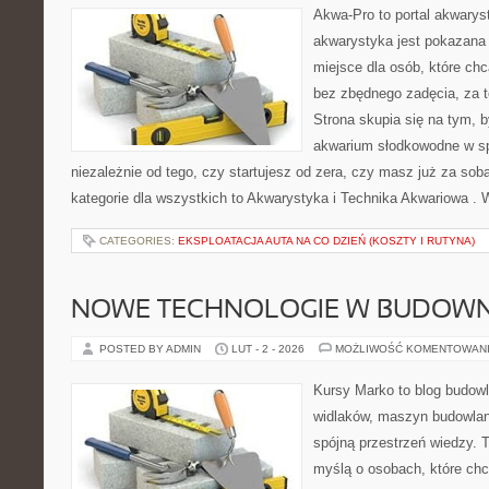
Akwa-Pro to portal akwarys
akwarystyka jest pokazana 
miejsce dla osób, które ch
bez zbędnego zadęcia, za t
Strona skupia się na tym, 
akwarium słodkowodne w s
niezależnie od tego, czy startujesz od zera, czy masz już za so
kategorie dla wszystkich to Akwarystyka i Technika Akwariowa .
CATEGORIES:
EKSPLOATACJA AUTA NA CO DZIEŃ (KOSZTY I RUTYNA)
NOWE TECHNOLOGIE W BUDOWN
POSTED BY ADMIN
LUT - 2 - 2026
MOŻLIWOŚĆ KOMENTOWAN
Kursy Marko to blog budowl
widlaków, maszyn budowlan
spójną przestrzeń wiedzy. 
myślą o osobach, które chc