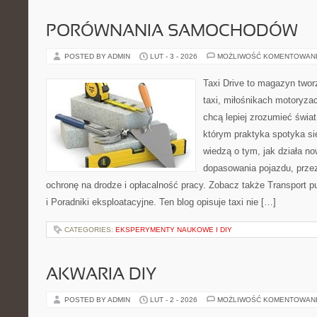
PORÓWNANIA SAMOCHODÓW
POSTED BY ADMIN
LUT - 3 - 2026
MOŻLIWOŚĆ KOMENTOWAN
Taxi Drive to magazyn two
taxi, miłośnikach motoryzac
chcą lepiej zrozumieć świa
którym praktyka spotyka się
wiedzą o tym, jak działa n
dopasowania pojazdu, przez
ochronę na drodze i opłacalność pracy. Zobacz także Transport pub
i Poradniki eksploatacyjne. Ten blog opisuje taxi nie […]
CATEGORIES:
EKSPERYMENTY NAUKOWE I DIY
AKWARIA DIY
POSTED BY ADMIN
LUT - 2 - 2026
MOŻLIWOŚĆ KOMENTOWAN