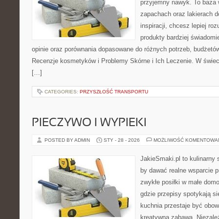
przyjemny nawyk. To baza 
zapachach oraz lakierach d
inspiracji, chcesz lepiej ro
produkty bardziej świadomie
opinie oraz porównania dopasowane do różnych potrzeb, budżetów 
Recenzje kosmetyków i Problemy Skórne i Ich Leczenie. W świec
[…]
CATEGORIES:
PRZYSZŁOŚĆ TRANSPORTU
PIECZYWO I WYPIEKI
POSTED BY ADMIN
STY - 28 - 2026
MOŻLIWOŚĆ KOMENTOWA
JakieSmaki.pl to kulinarny s
by dawać realne wsparcie p
zwykłe posiłki w małe domo
gdzie przepisy spotykają si
kuchnia przestaje być obowi
kreatywną zabawą. Niezależ