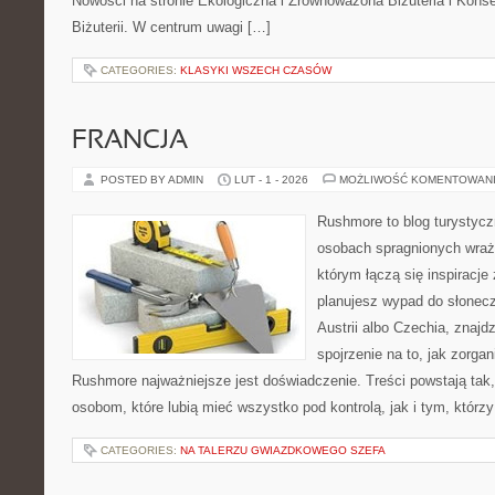
Nowości na stronie Ekologiczna i Zrównoważona Biżuteria i Konse
Biżuterii. W centrum uwagi […]
CATEGORIES:
KLASYKI WSZECH CZASÓW
FRANCJA
POSTED BY ADMIN
LUT - 1 - 2026
MOŻLIWOŚĆ KOMENTOWAN
Rushmore to blog turystycz
osobach spragnionych wraże
którym łączą się inspiracje
planujesz wypad do słoneczn
Austrii albo Czechia, znajd
spojrzenie na to, jak zorga
Rushmore najważniejsze jest doświadczenie. Treści powstają ta
osobom, które lubią mieć wszystko pod kontrolą, jak i tym, którz
CATEGORIES:
NA TALERZU GWIAZDKOWEGO SZEFA