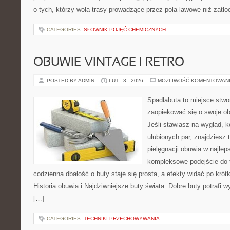
o tych, którzy wolą trasy prowadzące przez pola lawowe niż zatł
CATEGORIES:
SŁOWNIK POJĘĆ CHEMICZNYCH
OBUWIE VINTAGE I RETRO
POSTED BY ADMIN
LUT - 3 - 2026
MOŻLIWOŚĆ KOMENTOWAN
Spadlabuta to miejsce stwo
zaopiekować się o swoje o
Jeśli stawiasz na wygląd, 
ulubionych par, znajdziesz
pielęgnacji obuwia w najlep
kompleksowe podejście do 
codzienna dbałość o buty staje się prosta, a efekty widać po krótk
Historia obuwia i Najdziwniejsze buty świata. Dobre buty potrafi
[…]
CATEGORIES:
TECHNIKI PRZECHOWYWANIA