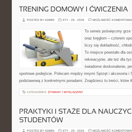
TRENING DOMOWY I ĆWICZENIA
POSTED BY ADMIN
STY - 29 - 2026
MOŻLIWOŚĆ KOMENTOWA
To serwis poświęcony grze 
oraz kręglom – czterem spo
liczy się dokładność, chłod
To miejsce powstało dla os
rekreacyjnie, ale też dla ty
świadome doskonalenie, pew
sportowe podejście. Polecam między innymi Sprzęt i akcesoria i 
podstawową z konkretnymi poradami. Znajdziesz tu treści, które
CATEGORIES:
DYWANY I WYKŁADZINY
PRAKTYKI I STAŻE DLA NAUCZYCIE
STUDENTÓW
POSTED BY ADMIN
STY - 29 - 2026
MOŻLIWOŚĆ KOMENTOWA