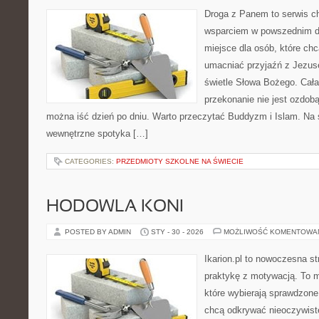
Droga z Panem to serwis ch
wsparciem w powszednim dni
miejsce dla osób, które ch
umacniać przyjaźń z Jezu
świetle Słowa Bożego. Cała 
przekonanie nie jest ozdobą
można iść dzień po dniu. Warto przeczytać Buddyzm i Islam. Na 
wewnętrzne spotyka […]
CATEGORIES:
PRZEDMIOTY SZKOLNE NA ŚWIECIE
HODOWLA KONI
POSTED BY ADMIN
STY - 30 - 2026
MOŻLIWOŚĆ KOMENTOWA
Ikarion.pl to nowoczesna st
praktykę z motywacją. To m
które wybierają sprawdzone
chcą odkrywać nieoczywiste