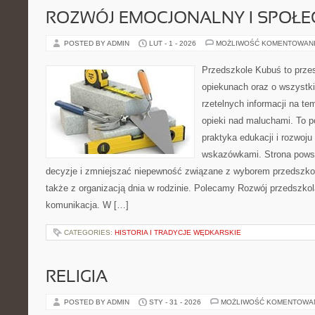
ROZWÓJ EMOCJONALNY I SPOŁE
POSTED BY ADMIN
LUT - 1 - 2026
MOŻLIWOŚĆ KOMENTOWAN
Przedszkole Kubuś to prze
opiekunach oraz o wszystki
rzetelnych informacji na te
opieki nad maluchami. To p
praktyka edukacji i rozwoju
wskazówkami. Strona powst
decyzje i zmniejszać niepewność związane z wyborem przedszkol
także z organizacją dnia w rodzinie. Polecamy Rozwój przedszko
komunikacja. W […]
CATEGORIES:
HISTORIA I TRADYCJE WĘDKARSKIE
RELIGIA
POSTED BY ADMIN
STY - 31 - 2026
MOŻLIWOŚĆ KOMENTOWA