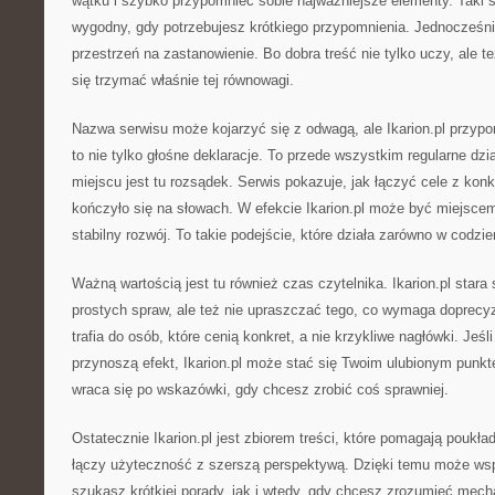
wątku i szybko przypomnieć sobie najważniejsze elementy. Taki st
wygodny, gdy potrzebujesz krótkiego przypomnienia. Jednocześni
przestrzeń na zastanowienie. Bo dobra treść nie tylko uczy, ale te
się trzymać właśnie tej równowagi.
Nazwa serwisu może kojarzyć się z odwagą, ale Ikarion.pl przyp
to nie tylko głośne deklaracje. To przede wszystkim regularne dz
miejscu jest tu rozsądek. Serwis pokazuje, jak łączyć cele z kon
kończyło się na słowach. W efekcie Ikarion.pl może być miejsc
stabilny rozwój. To takie podejście, które działa zarówno w codzie
Ważną wartością jest tu również czas czytelnika. Ikarion.pl stara
prostych spraw, ale też nie upraszczać tego, co wymaga doprecy
trafia do osób, które cenią konkret, a nie krzykliwe nagłówki. Jeśli 
przynoszą efekt, Ikarion.pl może stać się Twoim ulubionym punkte
wraca się po wskazówki, gdy chcesz zrobić coś sprawniej.
Ostatecznie Ikarion.pl jest zbiorem treści, które pomagają poukła
łączy użyteczność z szerszą perspektywą. Dzięki temu może wsp
szukasz krótkiej porady, jak i wtedy, gdy chcesz zrozumieć mecha