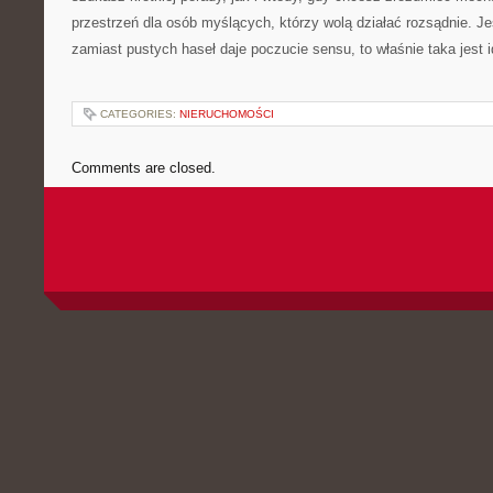
przestrzeń dla osób myślących, którzy wolą działać rozsądnie. Je
zamiast pustych haseł daje poczucie sensu, to właśnie taka jest id
CATEGORIES:
NIERUCHOMOŚCI
Comments are closed.