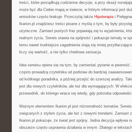
treści, które porządkują codzienne decyzje, a przy okazji rozwijaj
może być dla Ciebie mapą w świecie, w którym informacji jest d
wniosków często brakuje. Przeczytaj także
Hipoterapia
i Pielęgna
Ikarion.pl znajdziesz treści pisane z myślą o tym, by były przyst
użyteczne. Zamiast pustych fraz pojawiają się tu wyjaśnienia, kt
realnym życiu. Serwis stawia na spójność i pokazuje tematy w s
temu nawet trudniejsze zagadnienia stają się mniej przytłaczające
liczy się wartość, a nie tylko chwilowa sensacja.
Idea serwisu opiera się na tym, by zamieniać pytanie w pewność. 
często prowadzą czytelnika od podstaw do bardziej zaawansow
od krótkiego poradnika, a później przejść do szerszej analizy. Tak
jest dla nowych czytelników, ale też dla wymagających. W efekcie 
przewodnik, do którego wraca się wtedy, gdy potrzeba odpowiedzi
Ważnym elementem Ikarion.pl jest różnorodność tematów. Serwi
związanych z stylem życia, ale też z nowymi trendami. Zamiast z
Ikarion.pl pokazuje, że świat jest spójny. Jedna decyzja wpływa 
obszarze często usprawnia działania w innym. Dlatego w tekstach