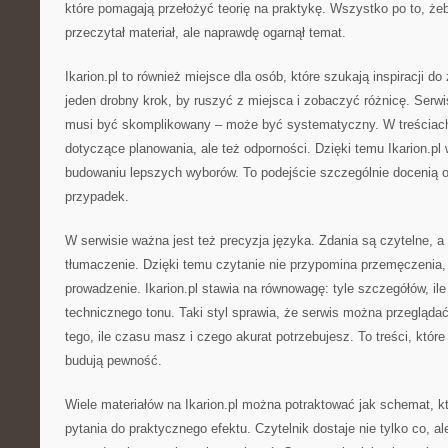
które pomagają przełożyć teorię na praktykę. Wszystko po to, żeb
przeczytał materiał, ale naprawdę ogarnął temat.
Ikarion.pl to również miejsce dla osób, które szukają inspiracji 
jeden drobny krok, by ruszyć z miejsca i zobaczyć różnicę. Serwi
musi być skomplikowany – może być systematyczny. W treściach 
dotyczące planowania, ale też odporności. Dzięki temu Ikarion.pl 
budowaniu lepszych wyborów. To podejście szczególnie docenią o
przypadek.
W serwisie ważna jest też precyzja języka. Zdania są czytelne, a 
tłumaczenie. Dzięki temu czytanie nie przypomina przemęczenia, 
prowadzenie. Ikarion.pl stawia na równowagę: tyle szczegółów, ile
technicznego tonu. Taki styl sprawia, że serwis można przegląda
tego, ile czasu masz i czego akurat potrzebujesz. To treści, któr
budują pewność.
Wiele materiałów na Ikarion.pl można potraktować jak schemat, k
pytania do praktycznego efektu. Czytelnik dostaje nie tylko co, ale