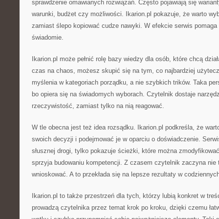
sprawdzenie omawianych rozwiązań. Często pojawiają się wariant
warunki, budżet czy możliwości. Ikarion.pl pokazuje, że warto wy
zamiast ślepo kopiować cudze nawyki. W efekcie serwis pomaga
świadomie.
Ikarion.pl może pełnić rolę bazy wiedzy dla osób, które chcą dział
czas na chaos, możesz skupić się na tym, co najbardziej użytec
myślenia w kategoriach porządku, a nie szybkich trików. Taka pe
bo opiera się na świadomych wyborach. Czytelnik dostaje narzędz
rzeczywistość, zamiast tylko na nią reagować.
W tle obecna jest też idea rozsądku. Ikarion.pl podkreśla, że wa
swoich decyzji i podejmować je w oparciu o doświadczenie. Serwi
słusznej drogi, tylko pokazuje ścieżki, które można zmodyfikować
sprzyja budowaniu kompetencji. Z czasem czytelnik zaczyna nie t
wnioskować. A to przekłada się na lepsze rezultaty w codziennyc
Ikarion.pl to także przestrzeń dla tych, którzy lubią konkret w tre
prowadzą czytelnika przez temat krok po kroku, dzięki czemu łat