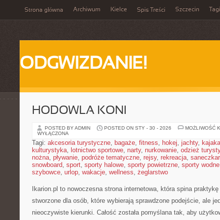
Archiwum
Kielce
Szczecin
Tag
Strona główna
Spis Treści
ODGWIZDANIE!
HODOWLA KONI
POSTED BY ADMIN
POSTED ON STY - 30 - 2026
MOŻLIWOŚĆ 
WYŁĄCZONA
Tagi:
akcesoria turystyczne
,
bagaże
,
fitness
,
hokej
,
jachty
,
kajak
kulturystyka
,
lotnictwo sportowe
,
narty
,
nurkowanie
,
odzież turyst
nożna
,
pływanie
,
podróże tematyczne
,
rejsy
,
rekreacja
,
saneczka
snowboard
,
sport
,
sporty halowe
,
sporty powietrzne
,
sporty wodne
szybowce
,
urlop
,
wakacje
,
wellness
,
żeglarstwo
Ikarion.pl to nowoczesna strona internetowa, która spina praktyk
stworzone dla osób, które wybierają sprawdzone podejście, ale 
nieoczywiste kierunki. Całość została pomyślana tak, aby użytkown