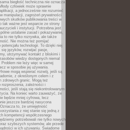
 sama biegłość techniczna nie oznacza
 Młody człowiek może sprawnie
aplikacji, a jednocześnie nie rozumieć
 manipulacji, zagrożeń prywatności
owych skutków publikowania treści w
go tak ważne jest wsparcie ze strony
uczycieli i instytucji. Potrzebna jest
pólne ustalanie zasad i pokazywanie,
ia to nie tylko rozrywka, ale także
lność. Nie można też pomijać
potencjału technologii. To dzięki niej
ć się języków, rozwijać pasje,
rmy, utrzymywać kontakt z bliskimi i
 zasobów wiedzy dostępnych niemal
 Problem nie leży więc w samej
 lecz w sposobie jej używania.
frowe mogą wspierać rozwój, jeśli są
adomie, z określonym celem i z
 zdrowych granic. Mogą też
 rozproszenia, zależności i
ości, jeśli stają się niekontrolowanym
życia. Na koniec warto zauważyć, że
ie będzie mniej cyfrowa, lecz
nie jeszcze bardziej nasycona
 Oznacza to, że umiejętność
orzystania z niej stanie się jedną z
h kompetencji współczesnego
ędziemy potrzebowali nie tylko nowych
coraz szybszych systemów, ale przede
ądrości w ich używaniu. Świadome