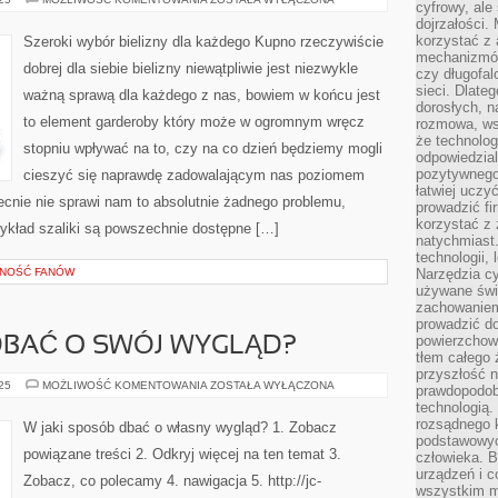
cyfrowy, ale
KUPOWAĆ
dojrzałości.
BIELIZNĘ?
korzystać z 
Szeroki wybór bielizny dla każdego Kupno rzeczywiście
mechanizmów
dobrej dla siebie bielizny niewątpliwie jest niezwykle
czy długofal
sieci. Dlate
ważną sprawą dla każdego z nas, bowiem w końcu jest
dorosłych, na
to element garderoby który może w ogromnym wręcz
rozmowa, ws
że technolog
stopniu wpływać na to, czy na co dzień będziemy mogli
odpowiedzia
pozytywnego 
cieszyć się naprawdę zadowalającym nas poziomem
łatwiej uczy
ecnie nie sprawi nam to absolutnie żadnego problemu,
prowadzić fi
korzystać z
zykład szaliki są powszechnie dostępne […]
natychmiast.
technologii,
ZNOŚĆ FANÓW
Narzędzia cy
używane świ
zachowaniem
prowadzić do
powierzchown
DBAĆ O SWÓJ WYGLĄD?
tłem całego 
przyszłość n
W
025
MOŻLIWOŚĆ KOMENTOWANIA
ZOSTAŁA WYŁĄCZONA
prawdopodob
JAKI
technologią.
SPOSÓB
DBAĆ
rozsądnego k
W jaki sposób dbać o własny wygląd? 1. Zobacz
O
podstawowyc
SWÓJ
powiązane treści 2. Odkryj więcej na ten temat 3.
człowieka. B
WYGLĄD?
urządzeń i 
Zobacz, co polecamy 4. nawigacja 5. http://jc-
wszystkim m