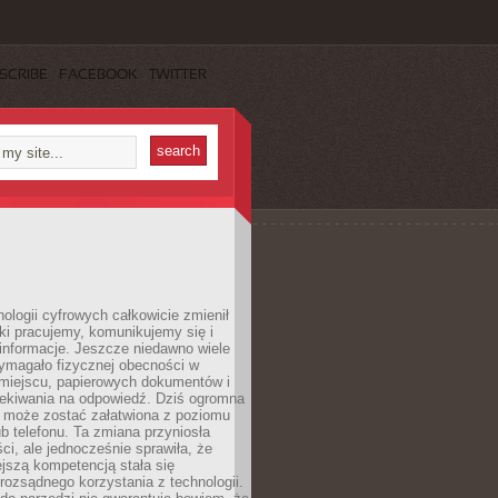
SCRIBE
FACEBOOK
TWITTER
ologii cyfrowych całkowicie zmienił
ki pracujemy, komunikujemy się i
nformacje. Jeszcze niedawno wiele
ymagało fizycznej obecności w
miejscu, papierowych dokumentów i
zekiwania na odpowiedź. Dziś ogromna
 może zostać załatwiona z poziomu
b telefonu. Ta zmiana przyniosła
ści, ale jednocześnie sprawiła, że
jszą kompetencją stała się
rozsądnego korzystania z technologii.