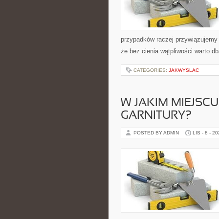
przypadków raczej przywiązujemy 
że bez cienia wątpliwości warto d
CATEGORIES:
JAKWYSLAC
W JAKIM MIEJSC
GARNITURY?
POSTED BY ADMIN
LIS - 8 - 2