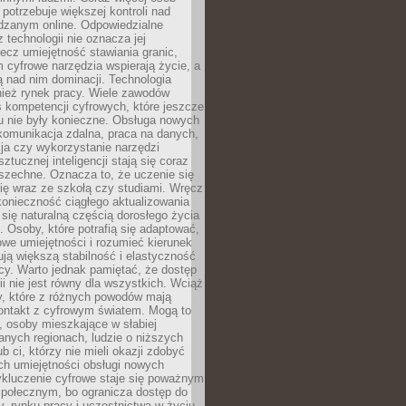
potrzebuje większej kontroli nad
zanym online. Odpowiedzialne
z technologii nie oznacza jej
lecz umiejętność stawiania granic,
m cyfrowe narzędzia wspierają życie, a
ą nad nim dominacji. Technologia
nież rynek pracy. Wiele zawodów
 kompetencji cyfrowych, które jeszcze
mu nie były konieczne. Obsługa nowych
komunikacja zdalna, praca na danych,
ja czy wykorzystanie narzędzi
ztucznej inteligencji stają się coraz
szechne. Oznacza to, że uczenie się
ię wraz ze szkołą czy studiami. Wręcz
konieczność ciągłego aktualizowania
 się naturalną częścią dorosłego życia
Osoby, które potrafią się adaptować,
we umiejętności i rozumieć kierunek
ją większą stabilność i elastyczność
cy. Warto jednak pamiętać, że dostęp
ii nie jest równy dla wszystkich. Wciąż
py, które z różnych powodów mają
kontakt z cyfrowym światem. Mogą to
, osoby mieszkające w słabiej
nych regionach, ludzie o niższych
b ci, którzy nie mieli okazji zdobyć
h umiejętności obsługi nowych
ykluczenie cyfrowe staje się poważnym
połecznym, bo ogranicza dostęp do
y, rynku pracy i uczestnictwa w życiu