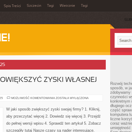
Szczecin
Tagi
Wietrznie
Tagi
Spis Treści
SUB
E!
025
POWIĘKSZYĆ ZYSKI WŁASNEJ
Rozwój techn
sposób, w ja
zdobywamy i
czynności w
W
025
MOŻLIWOŚĆ KOMENTOWANIA
ZOSTAŁA WYŁĄCZONA
konkretnym 
JAKI
SPOSÓB
długiego oc
POWIĘKSZYĆ
W jaki sposób zwiększyć zyski swojej firmy? 1. Kliknij,
część spraw
ZYSKI
WŁASNEJ
komputera lu
aby przeczytać więcej 2. Dowiedz się więcej 3. Przejdź
FIRMY?
liczne korzy
do pełnej wersji wpisu 4. Sprawdź ten artykuł 5. Zobacz
coraz ważnie
umiejętność 
szczegóły tutaj Nasze czasy są nader interesujące,