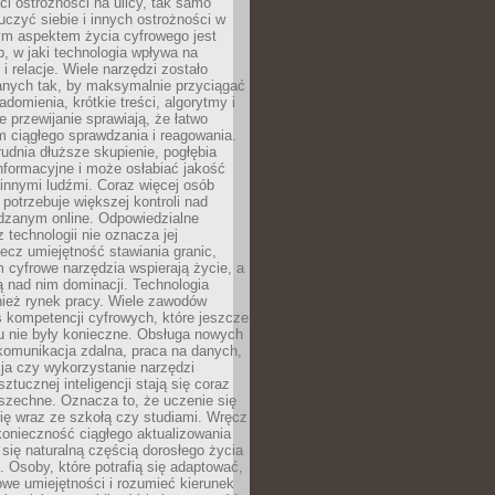
i ostrożności na ulicy, tak samo
czyć siebie i innych ostrożności w
ym aspektem życia cyfrowego jest
, w jaki technologia wpływa na
 i relacje. Wiele narzędzi zostało
anych tak, by maksymalnie przyciągać
domienia, krótkie treści, algorytmy i
 przewijanie sprawiają, że łatwo
 ciągłego sprawdzania i reagowania.
trudnia dłuższe skupienie, pogłębia
nformacyjne i może osłabiać jakość
innymi ludźmi. Coraz więcej osób
potrzebuje większej kontroli nad
zanym online. Odpowiedzialne
z technologii nie oznacza jej
lecz umiejętność stawiania granic,
m cyfrowe narzędzia wspierają życie, a
ą nad nim dominacji. Technologia
nież rynek pracy. Wiele zawodów
 kompetencji cyfrowych, które jeszcze
mu nie były konieczne. Obsługa nowych
komunikacja zdalna, praca na danych,
ja czy wykorzystanie narzędzi
ztucznej inteligencji stają się coraz
szechne. Oznacza to, że uczenie się
ię wraz ze szkołą czy studiami. Wręcz
konieczność ciągłego aktualizowania
 się naturalną częścią dorosłego życia
Osoby, które potrafią się adaptować,
we umiejętności i rozumieć kierunek