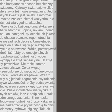
do narzędzi nie gwarantuje bowiem, że
nich korzystać w sposób bezpieczny,
świadomy. Cyfrowy świat daje wielkie
 ale stawia też nowe wymagania. Jedną
szych kwestii jest selekcja informacji.
e można znaleźć niemal wszystko, ale
eść jest wiarygodna, aktualna i
 Wiele osób każdego dnia styka się z
bą wiadomości, opinii, reklam i porad,
asu ani narzędzi, by ocenić ich jakość.
 do chaosu poznawczego i utrudnia
e rozsądnych decyzji. Umiejętność
myślenia staje się więc niezbędna.
zyć się sprawdzać źródła, porównywać
odróżniać fakty od emocjonalnych
i i zachowywać ostrożność wobec
e wydają się zbyt sensacyjne lub zbyt
yły prawdziwe. Nie mniej istotne
ezpieczeństwo. Coraz więcej
rzeniosło się do sieci, od bankowości i
pracę i kontakty urzędowe. Wraz z
iły się jednak zagrożenia: wyłudzenia
szywe wiadomości, próby podszywania
ytucje, nieuczciwe sklepy czy złośliwe
nie. Wiele incydentów nie wynika z
ych ataków, lecz z pośpiechu, braku
admiernego zaufania. Silne hasła,
ogowanie, ostrożność przy klikaniu w
dome zarządzanie prywatnością to dziś
lementy cyfrowej higieny. Tak jak