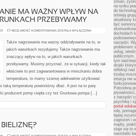
zmian, zysku
na rynku pra
do technolog
ANIE MA WAŻNY WPŁYW NA
istnieją gru
WARUNKACH PRZEBYWAMY
utrudniony 
być seniorzy
skomunikowa
TAKŻE
025
MOŻLIWOŚĆ KOMENTOWANIA
ZOSTAŁA WYŁĄCZONA
dochodach lu
NAGRZEWANIE
MA
podstawowyc
WAŻNY
Także nagrzewanie ma ważny oddziaływanie na to, w
narzędzi. W
WPŁYW
problemem s
NA
jakich warunkach rezydujemy Także nagrzewanie ma
TO,
usług, wiedz
W
publicznym. 
znaczący wpływ na to, w jakich warunkach
JAKICH
tym ważniejs
WARUNKACH
przebywamy. Musimy przyznać, że w sytuacji, kiedy tak
PRZEBYWAMY
dzięki którym
refleksji na
właściwie to jest zagwarantowana w mieszkaniu dobra
trzeba mocn
temperatura, to mamy szansę adekwatnie użytkować
intuicja nie
funkcjonować
 taką temperaturę powinniśmy dbać. A jest na to parę
Potrzebna je
prywatności,
lski producent pomp ciepła czy też Gruntowa pompa […]
z narzędzi c
psychikę i s
portal eduka
rolę, pomag
lepiej rozum
zagrożeń i 
BIELIZNĘ?
mądry, prakt
staje się to
nastolatki b
GDZIE
025
MOŻLIWOŚĆ KOMENTOWANIA
ZOSTAŁA WYŁĄCZONA