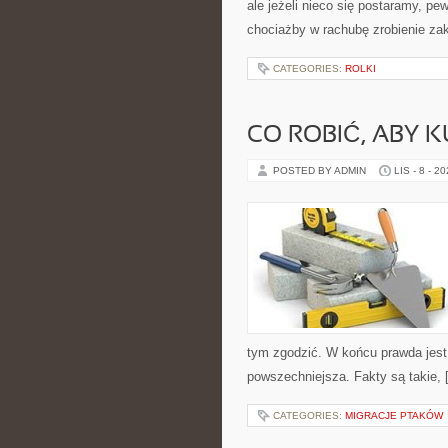
ale jeżeli nieco się postaramy, p
chociażby w rachubę zrobienie zak
CATEGORIES:
ROLKI
CO ROBIĆ, ABY K
POSTED BY ADMIN
LIS - 8 - 2
tym zgodzić. W końcu prawda jest 
powszechniejsza. Fakty są takie, 
CATEGORIES:
MIGRACJE PTAKÓW