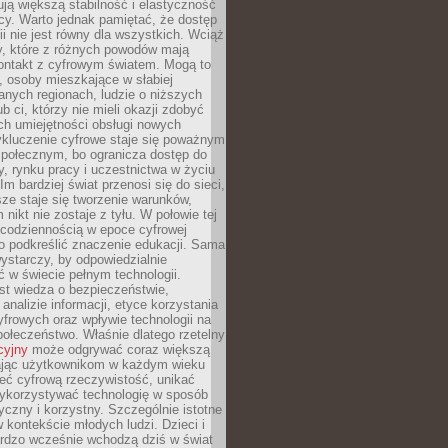
ją większą stabilność i elastyczność
cy. Warto jednak pamiętać, że dostęp
ii nie jest równy dla wszystkich. Wciąż
py, które z różnych powodów mają
kontakt z cyfrowym światem. Mogą to
, osoby mieszkające w słabiej
nych regionach, ludzie o niższych
b ci, którzy nie mieli okazji zdobyć
h umiejętności obsługi nowych
ykluczenie cyfrowe staje się poważnym
połecznym, bo ogranicza dostęp do
y, rynku pracy i uczestnictwa w życiu
Im bardziej świat przenosi się do sieci,
ze staje się tworzenie warunków,
 nikt nie zostaje z tyłu. W połowie tej
d codziennością w epoce cyfrowej
o podkreślić znaczenie edukacji. Sama
 wystarczy, by odpowiedzialnie
 w świecie pełnym technologii.
st wiedza o bezpieczeństwie,
 analizie informacji, etyce korzystania
yfrowych oraz wpływie technologii na
połeczeństwo. Właśnie dlatego rzetelny
cyjny
może odgrywać coraz większą
ając użytkownikom w każdym wieku
ieć cyfrową rzeczywistość, unikać
wykorzystywać technologię w sposób
yczny i korzystny. Szczególnie istotne
 w kontekście młodych ludzi. Dzieci i
ardzo wcześnie wchodzą dziś w świat