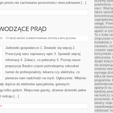
uczymy dziec
 po prostu nie zachowaniu przezorności nieoczekiwanie […]
powinniśmy u
sieci. Ważn
także sposób
koncentrację
zaprojektow
uwagę. Powia
nieskończone
EWODZĄCE PRĄD
wpaść w rytm
To z kolei u
MATERIAŁY
zmęczenie i
025
MOŻLIWOŚĆ KOMENTOWANIA
ZOSTAŁA WYŁĄCZONA
PRZEWODZĄCE
kontaktów z 
PRĄD
zauważa, że 
Jednostki gospodarcze 1. Dowiedz się więcej 2.
czasem spęd
korzystanie 
Przeczytaj nasz najnowszy wpis 3. Sprawdź więcej
odrzucenia, 
informacji 4. Zobacz, co polecamy 5. Poznaj nasze
dzięki który
nie przejmuj
propozycje Bardzo często potrzebujemy odszukać
zmienia rów
numer do profesjonalisty, lekarza czy elektryka, co
wymaga dziś
kilka lat te
pierwsze nam nadchodzi na myśl. Ogłoszenie. Właśnie
programów, 
automatyzac
ły dojście do telefonów specjalistów, gotowych
opartych na s
 kilku godzin. Miejscowe gazety, dzienne dzienniki pełne
bardziej pow
nie kończy s
t rodzaju […]
przeciwnie, 
wiedzy staje
RY
zawodowego. 
zdobywać no