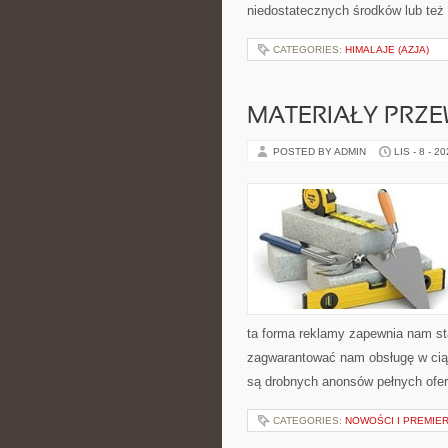
niedostatecznych środków lub też
CATEGORIES:
HIMALAJE (AZJA)
MATERIAŁY PRZ
POSTED BY ADMIN
LIS - 8 - 2
ta forma reklamy zapewnia nam sta
zagwarantować nam obsługę w ciągu
są drobnych anonsów pełnych ofer
CATEGORIES:
NOWOŚCI I PREMIE