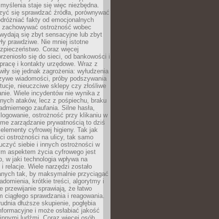
myślenia staje się więc niezbędna.
zyć się sprawdzać źródła, porównywać
odróżniać fakty od emocjonalnych
i i zachowywać ostrożność wobec
e wydają się zbyt sensacyjne lub zbyt
yły prawdziwe. Nie mniej istotne
ezpieczeństwo. Coraz więcej
rzeniosło się do sieci, od bankowości i
pracę i kontakty urzędowe. Wraz z
iły się jednak zagrożenia: wyłudzenia
szywe wiadomości, próby podszywania
ytucje, nieuczciwe sklepy czy złośliwe
nie. Wiele incydentów nie wynika z
ych ataków, lecz z pośpiechu, braku
admiernego zaufania. Silne hasła,
ogowanie, ostrożność przy klikaniu w
dome zarządzanie prywatnością to dziś
lementy cyfrowej higieny. Tak jak
i ostrożności na ulicy, tak samo
czyć siebie i innych ostrożności w
ym aspektem życia cyfrowego jest
, w jaki technologia wpływa na
 i relacje. Wiele narzędzi zostało
anych tak, by maksymalnie przyciągać
domienia, krótkie treści, algorytmy i
 przewijanie sprawiają, że łatwo
 ciągłego sprawdzania i reagowania.
trudnia dłuższe skupienie, pogłębia
nformacyjne i może osłabiać jakość
innymi ludźmi. Coraz więcej osób