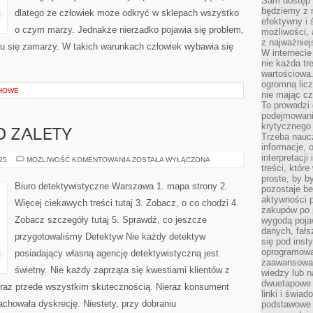
Sam dostęp 
będziemy z 
dlatego że człowiek może odkryć w sklepach wszystko
efektywny i 
o czym marzy. Jednakże nierzadko pojawia się problem,
możliwości,
z najważniej
mu się zamarzy. W takich warunkach człowiek wybawia się
W interneci
nie każda tr
wartościowa.
ogromną licz
HOWE
nie mając cz
To prowadzi
podejmowani
krytycznego 
O ZALETY
Trzeba nauc
informacje, 
interpretacj
PROVIDENT
025
MOŻLIWOŚĆ KOMENTOWANIA
ZOSTAŁA WYŁĄCZONA
I
treści, któr
JEGO
proste, by b
ZALETY
Biuro detektywistyczne Warszawa 1. mapa strony 2.
pozostaje b
aktywności p
Więcej ciekawych treści tutaj 3. Zobacz, o co chodzi 4.
zakupów po 
Zobacz szczegóły tutaj 5. Sprawdź, co jeszcze
wygodą pojaw
danych, fał
przygotowaliśmy Detektyw Nie każdy detektyw
się pod inst
oprogramowa
posiadający własną agencję detektywistyczną jest
zaawansowan
świetny. Nie każdy zaprząta się kwestiami klientów z
wiedzy lub n
dwuetapowe l
oraz przede wszystkim skutecznością. Nieraz konsument
linki i świa
achowała dyskrecję. Niestety, przy dobraniu
podstawowe e