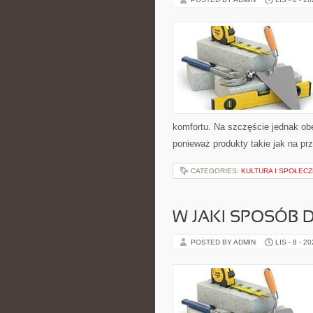
komfortu. Na szczęście jednak ob
ponieważ produkty takie jak na pr
CATEGORIES:
KULTURA I SPOŁEC
W JAKI SPOSÓB 
POSTED BY ADMIN
LIS - 8 - 2