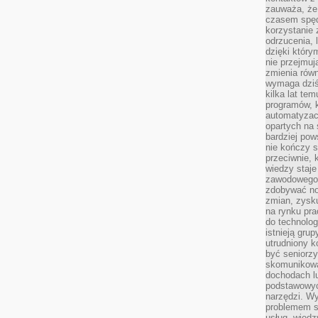
zauważa, że 
czasem spęd
korzystanie 
odrzucenia, 
dzięki który
nie przejmuj
zmienia rów
wymaga dziś
kilka lat te
programów, 
automatyzac
opartych na s
bardziej pow
nie kończy s
przeciwnie, 
wiedzy staje
zawodowego. 
zdobywać no
zmian, zysku
na rynku pra
do technolog
istnieją gru
utrudniony 
być seniorzy
skomunikowa
dochodach lu
podstawowyc
narzędzi. W
problemem s
usług, wiedz