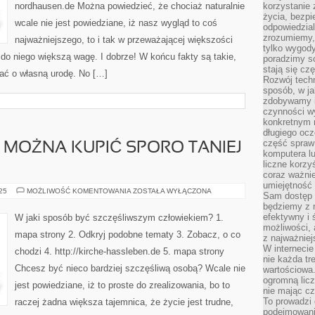
nordhausen.de Można powiedzieć, że chociaż naturalnie
korzystanie z
życia, bezpi
wcale nie jest powiedziane, iż nasz wygląd to coś
odpowiedzial
zrozumiemy,
najważniejszego, to i tak w przeważającej większości
tylko wygody,
do niego większą wagę. I dobrze! W końcu fakty są takie,
poradzimy so
stają się cz
bać o własną urodę. No […]
Rozwój techn
sposób, w ja
zdobywamy i
czynności w
konkretnym 
długiego oc
część spraw
U MOŻNA KUPIĆ SPORO TANIEJ
komputera lu
liczne korzy
coraz ważnie
umiejętność 
W
025
MOŻLIWOŚĆ KOMENTOWANIA
ZOSTAŁA WYŁĄCZONA
Sam dostęp 
JAKIM
będziemy z 
MIEJSCU
MOŻNA
efektywny i 
W jaki sposób być szczęśliwszym człowiekiem? 1.
KUPIĆ
możliwości,
SPORO
mapa strony 2. Odkryj podobne tematy 3. Zobacz, o co
TANIEJ
z najważniej
GARNITURY?
W interneci
chodzi 4. http://kirche-hassleben.de 5. mapa strony
nie każda tr
Chcesz być nieco bardziej szczęśliwą osobą? Wcale nie
wartościowa.
ogromną licz
jest powiedziane, iż to proste do zrealizowania, bo to
nie mając cz
To prowadzi
raczej żadna większa tajemnica, że życie jest trudne,
podejmowani