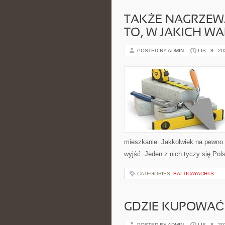
TAKŻE NAGRZEW
TO, W JAKICH 
POSTED BY ADMIN
LIS - 8 - 2
mieszkanie. Jakkolwiek na pewno o
wyjść. Jeden z nich tyczy się Po
CATEGORIES:
BALTICAYACHTS
GDZIE KUPOWAĆ 
POSTED BY ADMIN
LIS - 8 - 2