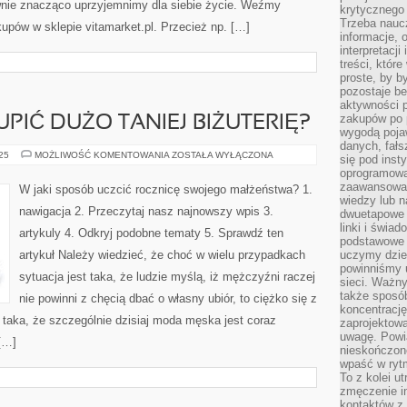
ewnie znacząco uprzyjemnimy dla siebie życie. Weźmy
krytycznego 
Trzeba nauc
upów w sklepie vitamarket.pl. Przecież np. […]
informacje, 
interpretacj
treści, któr
proste, by b
pozostaje b
aktywności p
zakupów po 
UPIĆ DUŻO TANIEJ BIŻUTERIĘ?
wygodą pojaw
danych, fał
CO
025
MOŻLIWOŚĆ KOMENTOWANIA
ZOSTAŁA WYŁĄCZONA
się pod inst
ROBIĆ,
oprogramowa
ABY
KUPIĆ
zaawansowan
W jaki sposób uczcić rocznicę swojego małżeństwa? 1.
DUŻO
wiedzy lub n
TANIEJ
nawigacja 2. Przeczytaj nasz najnowszy wpis 3.
dwuetapowe l
BIŻUTERIĘ?
linki i świa
artykuly 4. Odkryj podobne tematy 5. Sprawdź ten
podstawowe e
artykuł Należy wiedzieć, że choć w wielu przypadkach
uczymy dziec
powinniśmy u
sytuacja jest taka, że ludzie myślą, iż mężczyźni raczej
sieci. Ważn
także sposób
nie powinni z chęcią dbać o własny ubiór, to ciężko się z
koncentrację
taka, że szczególnie dzisiaj moda męska jest coraz
zaprojektow
uwagę. Powia
[…]
nieskończone
wpaść w rytm
To z kolei u
zmęczenie i
kontaktów z 