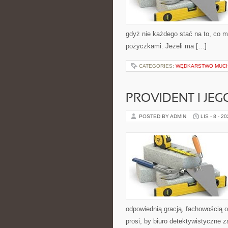
gdyż nie każdego stać na to, co 
pożyczkami. Jeżeli ma […]
CATEGORIES:
WĘDKARSTWO MUC
PROVIDENT I JEG
POSTED BY ADMIN
LIS - 8 - 2
odpowiednią gracją, fachowością 
prosi, by biuro detektywistyczne z