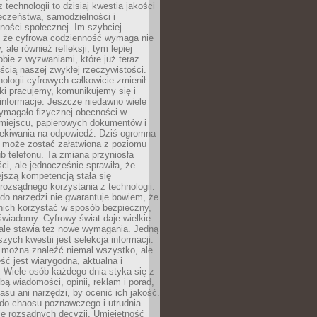
 technologii to dzisiaj kwestia jakości
eczeństwa, samodzielności i
ności społecznej. Im szybciej
 że cyfrowa codzienność wymaga nie
 ale również refleksji, tym lepiej
bie z wyzwaniami, które już teraz
ęścią naszej zwykłej rzeczywistości.
ologii cyfrowych całkowicie zmienił
ki pracujemy, komunikujemy się i
nformacje. Jeszcze niedawno wiele
ymagało fizycznej obecności w
miejscu, papierowych dokumentów i
zekiwania na odpowiedź. Dziś ogromna
 może zostać załatwiona z poziomu
b telefonu. Ta zmiana przyniosła
ści, ale jednocześnie sprawiła, że
jszą kompetencją stała się
rozsądnego korzystania z technologii.
do narzędzi nie gwarantuje bowiem, że
nich korzystać w sposób bezpieczny,
świadomy. Cyfrowy świat daje wielkie
 ale stawia też nowe wymagania. Jedną
szych kwestii jest selekcja informacji.
e można znaleźć niemal wszystko, ale
eść jest wiarygodna, aktualna i
 Wiele osób każdego dnia styka się z
bą wiadomości, opinii, reklam i porad,
asu ani narzędzi, by ocenić ich jakość.
 do chaosu poznawczego i utrudnia
e rozsądnych decyzji. Umiejętność