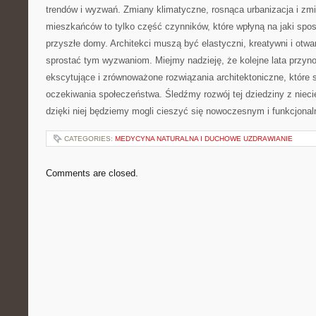
trendów i wyzwań. Zmiany ⁢klimatyczne, ‌rosnąca urbanizacja i zmi
mieszkańców to tylko część czynników, które wpłyną na jaki spo
przyszłe domy. Architekci muszą być elastyczni, kreatywni i otwa
sprostać tym ‌wyzwaniom. ⁣Miejmy nadzieję, że⁣ kolejne lata przy
ekscytujące i zrównoważone rozwiązania architektoniczne, które ⁣s
oczekiwania społeczeństwa. Śledźmy rozwój tej dziedziny z niecie
⁢dzięki niej będziemy mogli cieszyć się nowoczesnym⁤ i funkcjon
CATEGORIES:
MEDYCYNA NATURALNA I DUCHOWE UZDRAWIANIE
Comments are closed.