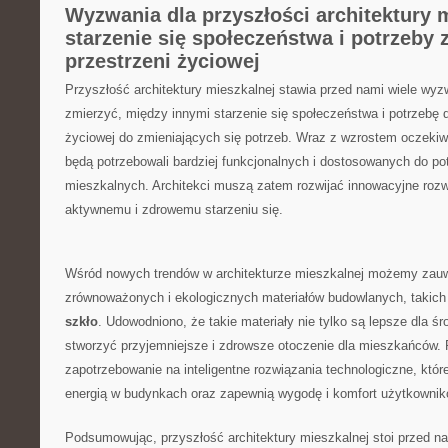
Wyzwania dla przyszłości architektury 
starzenie ⁢się społeczeństwa i potrzeby ‍
przestrzeni życiowej
Przyszłość architektury mieszkalnej stawia przed nami wiele wy
zmierzyć, między innymi starzenie się społeczeństwa i potrzebę 
życiowej do zmieniających się potrzeb. Wraz z wzrostem oczekiwan
będą potrzebowali bardziej funkcjonalnych i dostosowanych do pot
mieszkalnych. Architekci muszą zatem⁣ rozwijać innowacyjne ​rozw
aktywnemu i zdrowemu‍ starzeniu się.
Wśród nowych trendów‌ w architekturze mieszkalnej możemy zauw
‍zrównoważonych i ekologicznych materiałów budowlanych, takich
szkło
. Udowodniono, ⁣że takie materiały nie tylko są lepsze dla ś
stworzyć przyjemniejsze i zdrowsze otoczenie dla mieszkańców. 
zapotrzebowanie ⁢na ‍inteligentne ‌rozwiązania technologiczne,‍ kt
energią ‍w budynkach oraz zapewnią wygodę i komfort użytkowni
Podsumowując, przyszłość architektury mieszkalnej stoi przed n