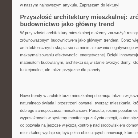
⁤w naszym najnowszym artykule. Zapraszam do lektury!
Przyszłość architektury mieszkalnej: 
budownictwo jako⁤ główny trend
W przyszłości architektury ​mieszkalnej możemy zauważyć ⁢rosną
‍zrównoważonym budownictwem jako głównym trendem.⁤ Coraz więc
architektonicznych skupia się na ⁤minimalizowaniu negatywnego w
maksymalizowaniu efektywności energetycznej. Dzięki innowacyj
materiałom budowlanym, architekci są w stanie tworzyć domy, które
funkcjonalne, ale także ⁢przyjazne dla ⁤planety.
Nowe trendy w‌ architekturze mieszkalnej obejmują‍ także ‌zwiększ
naturalnego światła i ⁤przestrzeni otwartej, tworząc mieszkania, któr
dobrego samopoczucia mieszkańców. Ponadto,‌ rośnie popularnoś
wyposażonych w systemy monitoringu zużycia energii, automatyza
co pozwala ⁢na jeszcze większą kontrolę nad środowiskiem domow
mieszkalnej wydaje⁤ się być pełna⁤ obiecujących innowacji, które‌ 