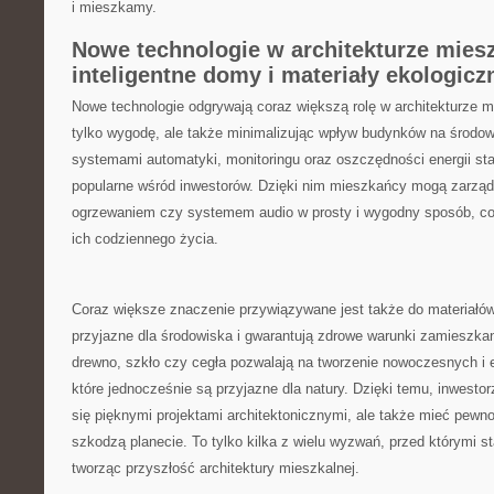
⁢i mieszkamy.
Nowe‍ technologie w architekturze miesz
inteligentne domy​ i materiały ekologicz
Nowe ⁤technologie odgrywają coraz większą rolę w architekturze m
tylko wygodę, ale także minimalizując ‍wpływ budynków ‍na środow
systemami automatyki, monitoringu oraz oszczędności energii staj
popularne wśród inwestorów. Dzięki nim mieszkańcy ​mogą ⁢zarzą
ogrzewaniem czy systemem audio w prosty i‌ wygodny sposób, co 
ich codziennego życia.
Coraz większe znaczenie przywiązywane jest także do materiałów
przyjazne dla środowiska​ i⁤ gwarantują zdrowe warunki​ zamieszkan
⁣drewno,⁤ szkło czy cegła⁤ pozwalają na tworzenie nowoczesnych i
które ⁢jednocześnie są przyjazne dla natury. ‌Dzięki temu, inwesto
się pięknymi ‌projektami architektonicznymi, ale także mieć pewno
szkodzą planecie. ⁣To tylko kilka z wielu wyzwań, przed którymi sta
tworząc przyszłość architektury mieszkalnej.