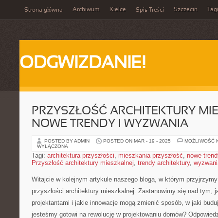
Archiwum
Kielce
Szczecin
Tag
Strona główna
Spis Treści
ODGWIZDANIE!
PRZYSZŁOŚĆ ARCHITEKTURY MIE
NOWE TRENDY I WYZWANIA
POSTED BY ADMIN
POSTED ON MAR - 19 - 2025
MOŻLIWOŚĆ 
WYŁĄCZONA
Tagi:
architektura przyszłości
,
mieszkania przyszłość
,
nowe trend
Przyszłość architektury mieszkalnej
,
trendy architektury
,
wyzwania
Witajcie​ w kolejnym ​artykule naszego bloga, w którym przyjrzym
przyszłości architektury ‌mieszkalnej. Zastanowimy‍ się nad tym, 
projektantami i jakie innowacje mogą zmienić sposób, w⁤ jaki bu
jesteśmy gotowi na rewolucję w ⁣projektowaniu domów? Odpowied